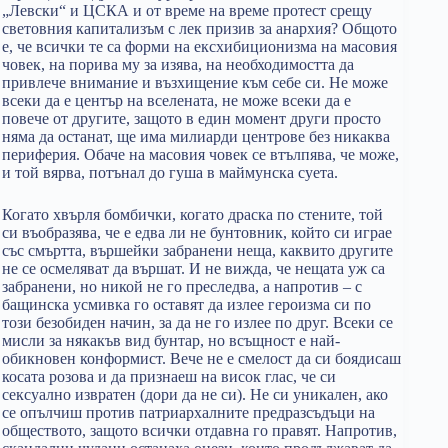
„Левски“ и ЦСКА и от време на време протест срещу
световния капитализъм с лек призив за анархия? Общото
е, че всички те са форми на ексхибиционизма на масовия
човек, на порива му за изява, на необходимостта да
привлече внимание и възхищение към себе си. Не може
всеки да е център на вселената, не може всеки да е
повече от другите, защото в един момент други просто
няма да останат, ще има милиарди центрове без никаква
периферия. Обаче на масовия човек се втълпява, че може,
и той вярва, потънал до гуша в маймунска суета.
Когато хвърля бомбички, когато драска по стените, той
си въобразява, че е едва ли не бунтовник, който си играе
със смъртта, вършейки забранени неща, каквито другите
не се осмеляват да вършат. И не вижда, че нещата уж са
забранени, но никой не го преследва, а напротив – с
бащинска усмивка го оставят да излее героизма си по
този безобиден начин, за да не го излее по друг. Всеки се
мисли за някакъв вид бунтар, но всъщност е най-
обикновен конформист. Вече не е смелост да си боядисаш
косата розова и да признаеш на висок глас, че си
сексуално извратен (дори да не си). Не си уникален, ако
се опълчиш против патриархалните предразсъдъци на
обществото, защото всички отдавна го правят. Напротив,