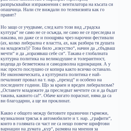
разпръсквайки изпражнения с вентилатора на късата си
опашчица. Нали сте виждали по телевизията как го
правят?
Но защо се учудваме, след като този вид „градска
култура“ не само не се осъжда, не само не се преследва и
наказва, но даже се и поощрява чрез нарочни фестивали
(ах, колко либерална е властта, ах, как разбира тя душата
на младежта!)? Това било „изкуство“, начин да „сбъдваш
мечти“ и да „изразяваш себе си“. Такава е глобалната
културна политика на великодушие и толерантност,
водеща до безметежна и самодоволна идиокрация. А у
нас просто послушно се копира както всичко останало.
Не икономическата, а културната политика е най-
печалният провал на т. нар. „преход“ и особено на
последните години. Що за краен и вреден либерализъм?
„Оставете младежите да преследват мечтите си и да бъдат
такива, каквито са!“. Обаче когато пораснат, няма да са
ви благодарни, а ще ви проклинат.
Какво е общото между битовите празнични гърмежи,
музикалния трясък в автомобилите и т. нар. „графити“,
които в голямата си част не са нещо повече шрифтови
вариации на думата „кур“, размяна на мнения за