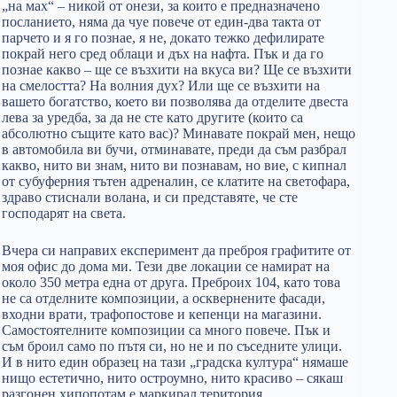
„на мах“ – никой от онези, за които е предназначено
посланието, няма да чуе повече от един-два такта от
парчето и я го познае, я не, докато тежко дефилирате
покрай него сред облаци и дъх на нафта. Пък и да го
познае какво – ще се възхити на вкуса ви? Ще се възхити
на смелостта? На волния дух? Или ще се възхити на
вашето богатство, което ви позволява да отделите двеста
лева за уредба, за да не сте като другите (които са
абсолютно същите като вас)? Минавате покрай мен, нещо
в автомобила ви бучи, отминавате, преди да съм разбрал
какво, нито ви знам, нито ви познавам, но вие, с кипнал
от субуферния тътен адреналин, се клатите на светофара,
здраво стиснали волана, и си представяте, че сте
господарят на света.
Вчера си направих експеримент да преброя графитите от
моя офис до дома ми. Тези две локации се намират на
около 350 метра една от друга. Преброих 104, като това
не са отделните композиции, а осквернените фасади,
входни врати, трафопостове и кепенци на магазини.
Самостоятелните композиции са много повече. Пък и
съм броил само по пътя си, но не и по съседните улици.
И в нито един образец на тази „градска култура“ нямаше
нищо естетично, нито остроумно, нито красиво – сякаш
разгонен хипопотам е маркирал територия,