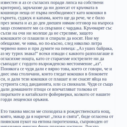
известен и аз се съгласих поради липса на собствени
критерии), заръчахме да ни донесат от кръчмата в
кошници неща от първа необходимост като кокошки в
гърнета, суджук и капама, което ще да рече, че е било
през зимата и аз до ден днешен нямам отговор на въпроса
защо спомените ми са свързани с чардака. Кръчмарят със
сълзи на очи ни молеше да не стреляме, защото
кокошките се плашели и спирали да носят. Ние му
обещахме, че няма, но по-късно, след няколко литра
червено вино и при думите на певеца: „Аз уших байрака,
аз му турих знака!“ всеки извади с каквото разполагаше и
огласихме нощта, като се стараехме изстрелите ни да
съвпадат с гордото възрожденско местоимение „аз“.
Понякога се чудя дали е вярно това, което се говори, че и
днес има столичани, които гледат кокошки в блоковете
си, и дали тези кокошки се плашат и не снасят яйца на
сутринта след данданията, или са свикнали. Чудя се също
дали домашните птици се впечатляват толкова от
пиратките и китайските фойерверки, колкото от нашите
горди лещенски оръжия.
Ето такива мисли ме споходиха в рождественската нощ,
която, макар да я наричат „тиха и свята“, биде огласена от
пиянския пукот на евтина пиротехника, съпроводен от
неразумни емисии фини прахови частици. Докато