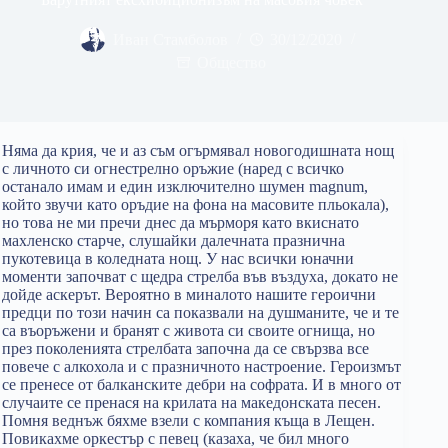
Иван Стамболов
30/12/2020
Общество
Няма да крия, че и аз съм огърмявал новогодишната нощ
с личното си огнестрелно оръжие (наред с всичко
останало имам и един изключително шумен magnum,
който звучи като оръдие на фона на масовите пльокала),
но това не ми пречи днес да мърморя като вкиснато
махленско старче, слушайки далечната празнична
пукотевица в коледната нощ. У нас всички юначни
моменти започват с щедра стрелба във въздуха, докато не
дойде аскерът. Вероятно в миналото нашите героични
предци по този начин са показвали на душманите, че и те
са въоръжени и бранят с живота си своите огнища, но
през поколенията стрелбата започна да се свързва все
повече с алкохола и с празничното настроение. Героизмът
се пренесе от балканските дебри на софрата. И в много от
случаите се пренася на крилата на македонската песен.
Помня веднъж бяхме взели с компания къща в Лещен.
Повикахме оркестър с певец (казаха, че бил много