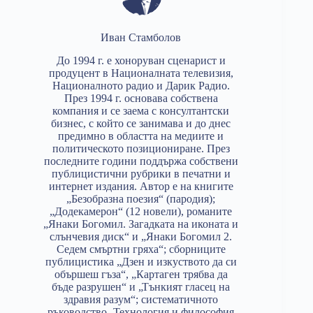
Иван Стамболов
До 1994 г. е хоноруван сценарист и
продуцент в Националната телевизия,
Националното радио и Дарик Радио.
През 1994 г. основава собствена
компания и се заема с консултантски
бизнес, с който се занимава и до днес
предимно в областта на медиите и
политическото позициониране. През
последните години поддържа собствени
публицистични рубрики в печатни и
интернет издания. Автор е на книгите
„Безобразна поезия“ (пародия);
„Додекамерон“ (12 новели), романите
„Янаки Богомил. Загадката на иконата и
слънчевия диск“ и „Янаки Богомил 2.
Седем смъртни гряха“; сборниците
публицистика „Дзен и изкуството да си
обършеш гъза“, „Картаген трябва да
бъде разрушен“ и „Тънкият гласец на
здравия разум“; систематичното
ръководство „Технология и философия