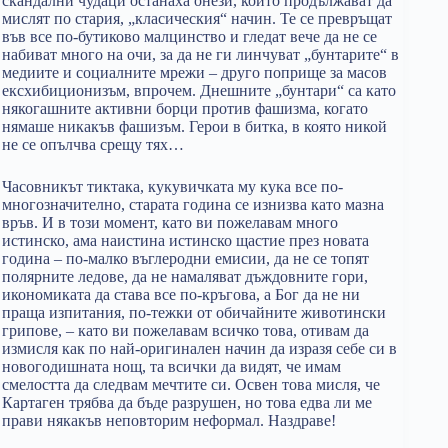
скандални чудаци останаха онези, които продължават да
мислят по стария, „класическия“ начин. Те се превръщат
във все по-бутиково малцинство и гледат вече да не се
набиват много на очи, за да не ги линчуват „бунтарите“ в
медиите и социалните мрежи – друго поприще за масов
ексхибиционизъм, впрочем. Днешните „бунтари“ са като
някогашните активни борци против фашизма, когато
нямаше никакъв фашизъм. Герои в битка, в която никой
не се опълчва срещу тях…
Часовникът тиктака, кукувичката му кука все по-
многозначително, старата година се изнизва като мазна
връв. И в този момент, като ви пожелавам много
истинско, ама наистина истинско щастие през новата
година – по-малко въглеродни емисии, да не се топят
полярните ледове, да не намаляват дъждовните гори,
икономиката да става все по-кръгова, а Бог да не ни
праща изпитания, по-тежки от обичайните животински
грипове, – като ви пожелавам всичко това, отивам да
измисля как по най-оригинален начин да изразя себе си в
новогодишната нощ, та всички да видят, че имам
смелостта да следвам мечтите си. Освен това мисля, че
Картаген трябва да бъде разрушен, но това едва ли ме
прави някакъв неповторим неформал. Наздраве!