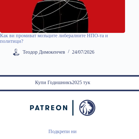
Как ви промиват мозъците либералните НПО-та и
политици?
Теодор Димокенчев
24/07/2026
Купи Годишникъ2025 тук
Подкрепи ни