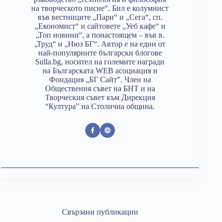
на творческото писне“. Бил е колумнист
във вестниците „Пари“ и „Сега“, сп.
„Економист“ и сайтовете „Уеб кафе“ и
„Топ новини“, а понастоящем – във в.
„Труд“ и „Нюз БГ“. Автор е на един от
най-популярните български блогове
Sulla.bg, носител на големите награди
на Българската WEB асоциация и
Фондация „БГ Сайт”. Член на
Обществения съвет на БНТ и на
Творческия съвет към Дирекция
“Култура” на Столична община.
Свързани публикации