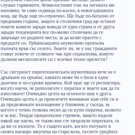
слушах гърмежите, безмилостният глас на логиката ми
напомни, че само седмица по-късно, в новогодишната
нощ, ще бъде още по-героично. Ще бъде по-батално от
предишни години, защото в столичния град ще останат
повече комити заради ковида от една страна и от друга
заради тенденцията все по-малко столичани да се
завръщат по родните места, за да колят прасето с
предците си. Урбанизацията неумолимо прокъсва
пъпната връв със селото. Знаете ли, че у нас гражданите
стават повече от селяните чак при социализма, комуто
дължим мегаполисите си с всички техни прелести?
Със сигурност пиротехническата шумотевица вече не е
дрънкане на оръжие, каквато може би е била в едни
далечни и по-сурови времена. Кой враг ще се респектира,
когато научи, че разполагате с пиратки и знаете как да ги
използвате! Очевидно целта на огненото шоу е друга.
Очевидно целта е да привлечете внимание към себе си и
да предизвикате възхищение у ближния, у съседа, за
когото е точно толкова лесно да си купи пиратки, колкото
и за вас. Твърде ирационален стремеж, защото надали
някой ще научи, че тъкмо вие сте хвърлили пиратката, та
да ви се възхити. То е същото като, когато пътувате в
своята наскоро закупена на старо кола, пуснете уредбата