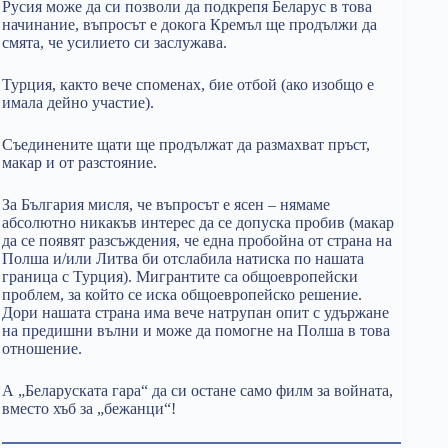
Русия може да си позволи да подкрепя Беларус в това
начинание, въпросът е докога Кремъл ще продължи да
смята, че усилието си заслужава.
Турция, както вече споменах, бие отбой (ако изобщо е
имала дейно участие).
Съединените щати ще продължат да размахват пръст,
макар и от разстояние.
За България мисля, че въпросът е ясен – нямаме
абсолютно никакъв интерес да се допуска пробив (макар
да се появят разсъждения, че една пробойна от страна на
Полша и/или Литва би отслабила натиска по нашата
граница с Турция). Мигрантите са общоевропейски
проблем, за който се иска общоевропейско решение.
Дори нашата страна има вече натрупан опит с удържане
на предишни вълни и може да помогне на Полша в това
отношение.
А „Беларуската гара“ да си остане само филм за войната,
вместо хъб за „бежанци“!