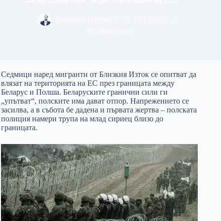
Димитър Петров
17/11/2021
Общество
Седмици наред мигранти от Близкия Изток се опитват да
влязат на територията на ЕС през границата между
Беларус и Полша. Беларуските гранични сили ги
„упътват“, полските има дават отпор. Напрежението се
засилва, а в събота бе дадена и първата жертва – полската
полиция намери трупа на млад сириец близо до
границата.