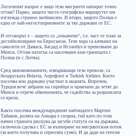
Логичният въпрос е защо тези мигранти напират точно
оттам? Първо, защото чисто географски маршрутът им
изглежда странно заобиколен. И второ, защото Полша е
една от най-негостоприемните за тях държави от ЕС.
И отговорът е – защото са „поканени“, т.е. част от план за
дестабилизиране на Евросъюза. Тези хора са качвани на
самолети от Дамаск, Багдад и Истанбул и превозвани до
Минск. Оттам нататък са насочвани към границата с
Полша (и с Литва).
Сред авиокомпаниите, извършващи тези превози, са
беларуската Belavia, Аерофлот и Turkish Airlines. Което
посочва кои държави участват в акцията. Впрочем,
Турция вече забрани на сирийци и иракчани да летят до
Минск и отрече обвиненията, че съдейства за разразилата
се криза.
Както посочва международният наблюдател Мартин
Табаков, ролята на Анкара е спорна, тъй като по този
начин страната рискува да загуби статута си на държава,
сключила сделка с ЕС за възпиране на мигрантския поток
(за което получава и сериозни суми). И да даде на тепсия