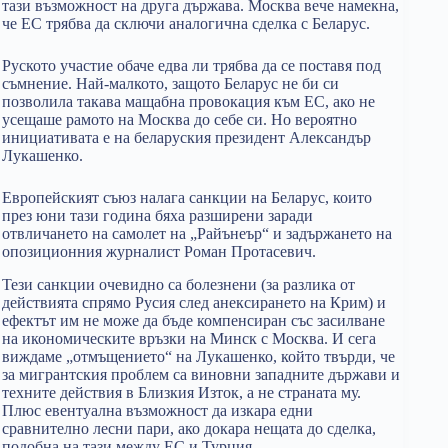
тази възможност на друга държава. Москва вече намекна,
че ЕС трябва да сключи аналогична сделка с Беларус.
Руското участие обаче едва ли трябва да се поставя под
съмнение. Най-малкото, защото Беларус не би си
позволила такава мащабна провокация към ЕС, ако не
усещаше рамото на Москва до себе си. Но вероятно
инициативата е на беларуския президент Александър
Лукашенко.
Европейският съюз налага санкции на Беларус, които
през юни тази година бяха разширени заради
отвличането на самолет на „Райънеър“ и задържането на
опозиционния журналист Роман Протасевич.
Тези санкции очевидно са болезнени (за разлика от
действията спрямо Русия след анексирането на Крим) и
ефектът им не може да бъде компенсиран със засилване
на икономическите връзки на Минск с Москва. И сега
виждаме „отмъщението“ на Лукашенко, който твърди, че
за мигрантския проблем са виновни западните държави и
техните действия в Близкия Изток, а не страната му.
Плюс евентуална възможност да изкара едни
сравнително лесни пари, ако докара нещата до сделка,
подобна на тази между ЕС и Турция.