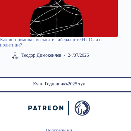
Как ви промиват мозъците либералните НПО-та и
политици?
Теодор Димокенчев
24/07/2026
Купи Годишникъ2025 тук
Подкрепи ни