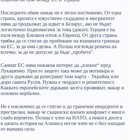
Последното обаче никак не е лесно постижимо. От една
страна, кризата е изкуствено създадена и мигрантите
няма да продължат да идват в Беларус, ако не бъдат
логистично подпомагани за това (докато Турция е на
пътя между Близкия изток и Европа). От друга страна,
трябва да се стигне до пробиване на външната граница
на ЕС, за да има сделка. А Полша изглежда решена на
всичко, за да не допусне да бъде „пробита“.
Самият ЕС няма никакъв интерес да „клекне“ пред
Лукашенко. Просто защото така може да мотивира и
други държави да разиграват тази карта – Украйна или
дори самата Русия. Нужна е твърдост и решителност.
Каквато европейските държави засега проявяват, макар и
основно вербално.
Не е изключено да се стигне и до гранични инциденти и
престрелки, макар че същински военен конфликт е много
слабо вероятен. Полша е член на НАТО, а никога досега
в цялата история на Алианса негов член не е бил нападан
от външна сила.