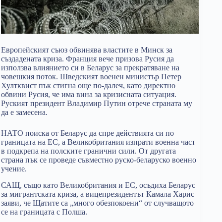
Европейският съюз обвинява властите в Минск за
създадената криза. Франция вече призова Русия да
използва влиянието си в Беларус за прекратяване на
човешкия поток. Шведският военен министър Петер
Хултквист пък стигна още по-далеч, като директно
обвини Русия, че има вина за кризисната ситуация.
Руският президент Владимир Путин отрече страната му
да е замесена.
НАТО поиска от Беларус да спре действията си по
границата на ЕС, а Великобритания изпрати военна част
в подкрепа на полските гранични сили. От другата
страна пък се проведе съвместно руско-беларуско военно
учение.
САЩ, също като Великобритания и ЕС, осъдиха Беларус
за мигрантската криза, а вицепрезидентът Камала Харис
заяви, че Щатите са „много обезпокоени“ от случващото
се на границата с Полша.