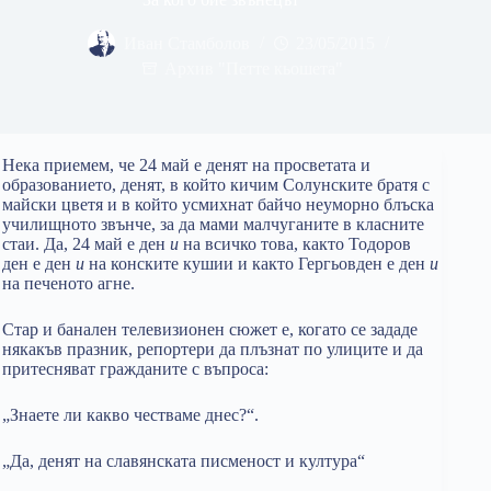
Иван Стамболов
23/05/2015
Архив "Петте кьошета"
Нека приемем, че 24 май е денят на просветата и
образованието, денят, в който кичим Солунските братя с
майски цветя и в който усмихнат байчо неуморно блъска
училищното звънче, за да мами малчуганите в класните
стаи. Да, 24 май е ден
и
на всичко това, както Тодоров
ден е ден
и
на конските кушии и както Гергьовден е ден
и
на печеното агне.
Стар и банален телевизионен сюжет е, когато се зададе
някакъв празник, репортери да плъзнат по улиците и да
притесняват гражданите с въпроса:
„Знаете ли какво честваме днес?“.
„Да, денят на славянската писменост и култура“