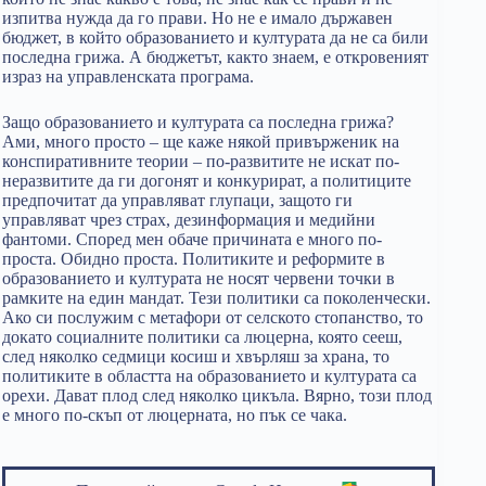
изпитва нужда да го прави. Но не е имало държавен
бюджет, в който образованието и културата да не са били
последна грижа. А бюджетът, както знаем, е откровеният
израз на управленската програма.
Защо образованието и културата са последна грижа?
Ами, много просто – ще каже някой привърженик на
конспиративните теории – по-развитите не искат по-
неразвитите да ги догонят и конкурират, а политиците
предпочитат да управляват глупаци, защото ги
управляват чрез страх, дезинформация и медийни
фантоми. Според мен обаче причината е много по-
проста. Обидно проста. Политиките и реформите в
образованието и културата не носят червени точки в
рамките на един мандат. Тези политики са поколенчески.
Ако си послужим с метафори от селското стопанство, то
докато социалните политики са люцерна, която сееш,
след няколко седмици косиш и хвърляш за храна, то
политиките в областта на образованието и културата са
орехи. Дават плод след няколко цикъла. Вярно, този плод
е много по-скъп от люцерната, но пък се чака.