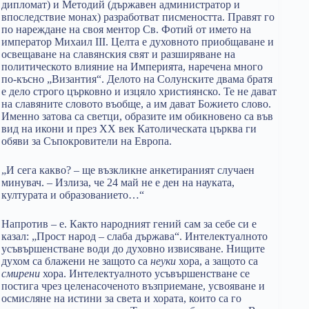
дипломат) и Методий (държавен администратор и
впоследствие монах) разработват писмеността. Правят го
по нареждане на своя ментор Св. Фотий от името на
император Михаил III. Целта е духовното приобщаване и
освещаване на славянския свят и разширяване на
политическото влияние на Империята, наречена много
по-късно „Византия“. Делото на Солунските двама братя
е дело строго църковно и изцяло християнско. Те не дават
на славяните словото въобще, а им дават Божието слово.
Именно затова са светци, образите им обикновено са във
вид на икони и през ХХ век Католическата църква ги
обяви за Съпокровители на Европа.
„И сега какво? – ще възкликне анкетираният случаен
минувач. – Излиза, че 24 май не е ден на науката,
културата и образованието…“
Напротив – е. Както народният гений сам за себе си е
казал: „Прост народ – слаба държава“. Интелектуалното
усъвършенстване води до духовно извисяване. Нищите
духом са блажени не защото са
неуки
хора, а защото са
смирени
хора. Интелектуалното усъвършенстване се
постига чрез целенасоченото възприемане, усвояване и
осмисляне на истини за света и хората, които са го