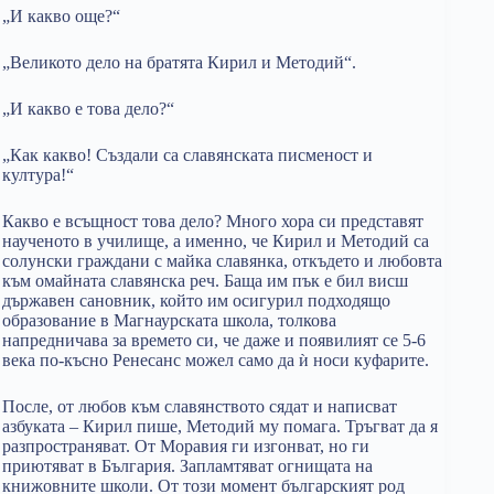
„И какво още?“
„Великото дело на братята Кирил и Методий“.
„И какво е това дело?“
„Как какво! Създали са славянската писменост и
култура!“
Какво е всъщност това дело? Много хора си представят
наученото в училище, а именно, че Кирил и Методий са
солунски граждани с майка славянка, откъдето и любовта
към омайната славянска реч. Баща им пък е бил висш
държавен сановник, който им осигурил подходящо
образование в Магнаурската школа, толкова
напредничава за времето си, че даже и появилият се 5-6
века по-късно Ренесанс можел само да ѝ носи куфарите.
После, от любов към славянството сядат и написват
азбуката – Кирил пише, Методий му помага. Тръгват да я
разпространяват. От Моравия ги изгонват, но ги
приютяват в България. Запламтяват огнищата на
книжовните школи. От този момент българският род