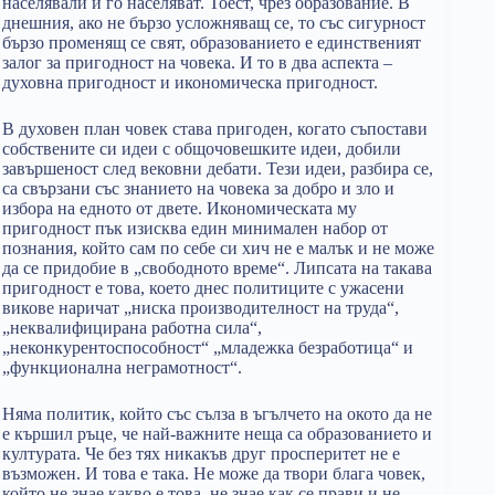
населявали и го населяват. Тоест, чрез образование. В
днешния, ако не бързо усложняващ се, то със сигурност
бързо променящ се свят, образованието е единственият
залог за пригодност на човека. И то в два аспекта –
духовна пригодност и икономическа пригодност.
В духовен план човек става пригоден, когато съпостави
собствените си идеи с общочовешките идеи, добили
завършеност след вековни дебати. Тези идеи, разбира се,
са свързани със знанието на човека за добро и зло и
избора на едното от двете. Икономическата му
пригодност пък изисква един минимален набор от
познания, който сам по себе си хич не е малък и не може
да се придобие в „свободното време“. Липсата на такава
пригодност е това, което днес политиците с ужасени
викове наричат „ниска производителност на труда“,
„неквалифицирана работна сила“,
„неконкурентоспособност“ „младежка безработица“ и
„функционална неграмотност“.
Няма политик, който със сълза в ъгълчето на окото да не
е кършил ръце, че най-важните неща са образованието и
културата. Че без тях никакъв друг просперитет не е
възможен. И това е така. Не може да твори блага човек,
който не знае какво е това, не знае как се прави и не