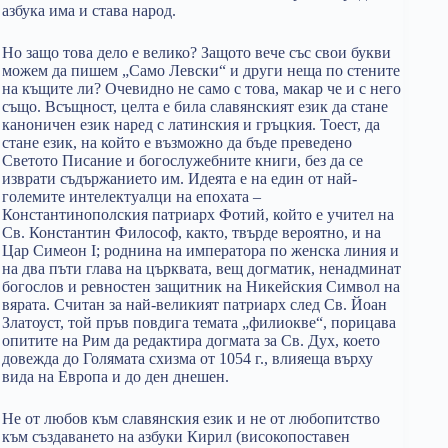
азбука има и става народ.
Но защо това дело е велико? Защото вече със свои букви
можем да пишем „Само Левски“ и други неща по стените
на къщите ли? Очевидно не само с това, макар че и с него
също. Всъщност, целта е била славянският език да стане
каноничен език наред с латинския и гръцкия. Тоест, да
стане език, на който е възможно да бъде преведено
Светото Писание и богослужебните книги, без да се
изврати съдържанието им. Идеята е на един от най-
големите интелектуалци на епохата –
Константинополския патриарх Фотий, който е учител на
Св. Константин Философ, както, твърде вероятно, и на
Цар Симеон I; роднина на императора по женска линия и
на два пъти глава на църквата, вещ догматик, ненадминат
богослов и ревностен защитник на Никейския Символ на
вярата. Считан за най-великият патриарх след Св. Йоан
Златоуст, той пръв повдига темата „филиокве“, порицава
опитите на Рим да редактира догмата за Св. Дух, което
довежда до Голямата схизма от 1054 г., влияеща върху
вида на Европа и до ден днешен.
Не от любов към славянския език и не от любопитство
към създаването на азбуки Кирил (високопоставен