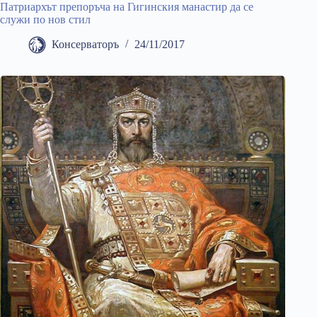
Патриархът препоръча на Гигинския манастир да се
служи по нов стил
Консерваторъ
24/11/2017