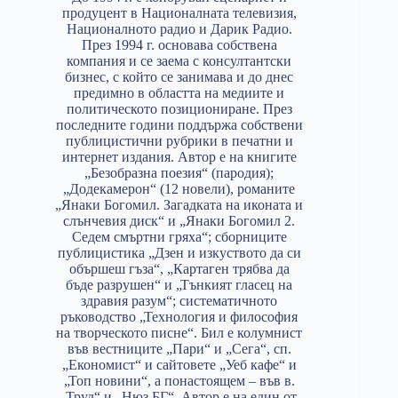
продуцент в Националната телевизия,
Националното радио и Дарик Радио.
През 1994 г. основава собствена
компания и се заема с консултантски
бизнес, с който се занимава и до днес
предимно в областта на медиите и
политическото позициониране. През
последните години поддържа собствени
публицистични рубрики в печатни и
интернет издания. Автор е на книгите
„Безобразна поезия“ (пародия);
„Додекамерон“ (12 новели), романите
„Янаки Богомил. Загадката на иконата и
слънчевия диск“ и „Янаки Богомил 2.
Седем смъртни гряха“; сборниците
публицистика „Дзен и изкуството да си
обършеш гъза“, „Картаген трябва да
бъде разрушен“ и „Тънкият гласец на
здравия разум“; систематичното
ръководство „Технология и философия
на творческото писне“. Бил е колумнист
във вестниците „Пари“ и „Сега“, сп.
„Економист“ и сайтовете „Уеб кафе“ и
„Топ новини“, а понастоящем – във в.
„Труд“ и „Нюз БГ“. Автор е на един от