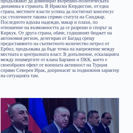
продължават да доминират вътрешно-политическата
динамика в страната. В Иракски Кюрдистан, от една
страна, местните власти успяха да постигнат консенсус
със столичните такива спрямо статута на Синджар.
Последното вдъхва надежди, макар и плахи, по
отношение на възможността да се разреши и спорът за
Киркук. От друга страна, обаче, годишният бюджет на
автономия регион, делегиран от Багдад срещу
предоставянето на съответното количество петрол от
Ербил, продължава да бъде точка на напрежение между
местната и централната власт. В допълнение, ескалацията
между пешмергите от клана Барзани и ПКК, което е
своеобразен ефект от военната активност на Турция
спрямо Северен Ирак, допринасят за подвижния характер
на ситуацията там.