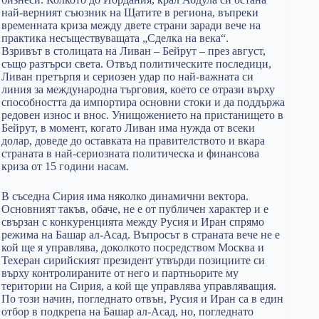
най-верният съюзник на Щатите в региона, въпреки
временната криза между двете страни заради вече на
практика несъществуващата „Сделка на века“.
Взривът в столицата на Ливан – Бейрут – през август,
също разтърси света. Отвъд политическите последици,
Ливан претърпя и сериозен удар по най-важната си
линия за международна търговия, което се отрази върху
способността да импортира основни стоки и да поддържа
редовен износ и внос. Унищожението на пристанището в
Бейрут, в момент, когато Ливан има нужда от всеки
долар, доведе до оставката на правителството и вкара
страната в най-сериозната политическа и финансова
криза от 15 години насам.
В съседна Сирия има няколко динамични вектора.
Основният такъв, обаче, не е от публичен характер и е
свързан с конкуренцията между Русия и Иран спрямо
режима на Башар ал-Асад. Въпросът в страната вече не е
кой ще я управлява, доколкото посредством Москва и
Техеран сирийският президент утвърди позициите си
върху контролираните от него и партньорите му
територии на Сирия, а кой ще управлява управляващия.
По този начин, погледнато отвън, Русия и Иран са в един
отбор в подкрепа на Башар ал-Асад, но, погледнато