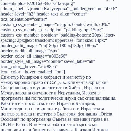
content/uploads/2016/03/katsarkov.png“
admin_label=“Диляна Калугерова“ _builder_version=“4.0.6″
header_level=“h2″ header_text_align=“center“
text_orientation=“center“
custom_css_member_image=“margin: 0 auto;||width:70%;“
custom_css_member_description=“padding-top: 15px;“
custom_css_member_position=“padding-bottom: 20px;||letter-
spacing: 2px;||text-transform: uppercase;||font-size: 14px;“
border_radii_image=“on|180px|180px|180px|180px“
border_width_all_image=“6px“
border_color_all_image=“#303c66″
border_style_all_image=“double“ saved_tabs=“all“
icon_color__hover=“#6c88e5″
icon_color__hover_enabled=“on“]
Димитър Къцарков e хебраист и магистър по
международно право от СУ „Св. Климент Охридски“.
Специализирал в университета в Хайфа, Израел по
Международна сигурност и Йерусалим, Израел в
програмата им по политически науки със специализация.
Работил е в посолството на Израел в България,
Министерство на външните работи и и Израелския
център за наука и култура в България, фондация „Orient
Occident” по програма на Съвета за човешки права на
ООН в Рабат. В момента работи като търговски
представител и бизнес разузнавач за Близкия Изток и