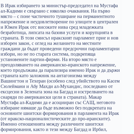
В Ирак избирането за министър-председател на Мустафа
ал-Кадими е свързано с няколко очаквания. На първо
място – с поне частичното туширане на перманентното
напрежение и неудовлетворение по улиците в централен
и Южен Ирак отс високите нива сред младежката
безработица, липсата на базови услуги и корупцията в
страната. В този смисъл иракският парламент прие и нов
изборен закон, с оглед на желанието на местните
граждани да бъдат проведени предсрочни парламентарни
избори, но не по старата система, подкрепяща
установените партии-фирми. На второ място е
преодоляването на американско-иранското напрежение,
което продължава да парализира именно Ирак и да държи
страната като заложник на антагонизма между
Вашингтон и Техеран (особено след убийството на Касем
Сюлеймани и Абу Махди ал-Мухандис, последвано от
ексцесии в Зелената зона на Багдад и изстрелването на
снаряди по американски цели в страната). Макар
Мустафа ал-Кадими да е асоцииран със САЩ, неговото
избиране нямаше да бъде възможно без подкрепата на
основните шиитски формирования в парламента на Ирак
(от иракско-националистическите до про-иранските).
Именно отношенията между различните шиитски
формирования, както и тези между Багдад и Ирбил,