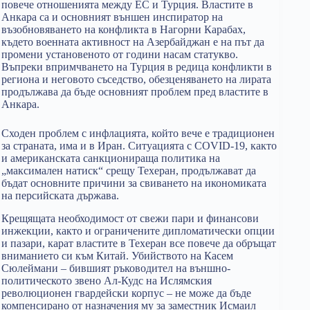
повече отношенията между ЕС и Турция. Властите в
Анкара са и основният външен инспиратор на
възобновяването на конфликта в Нагорни Карабах,
където военната активност на Азербайджан е на път да
промени установеното от години насам статукво.
Въпреки впримчването на Турция в редица конфликти в
региона и неговото съседство, обезценяването на лирата
продължава да бъде основният проблем пред властите в
Анкара.
Сходен проблем с инфлацията, който вече е традиционен
за страната, има и в Иран. Ситуацията с COVID-19, както
и американската санкционираща политика на
„максимален натиск“ срещу Техеран, продължават да
бъдат основните причини за свиването на икономиката
на персийската държава.
Крещящата необходимост от свежи пари и финансови
инжекции, както и ограничените дипломатически опции
и пазари, карат властите в Техеран все повече да обръщат
вниманието си към Китай. Убийството на Касем
Сюлеймани – бившият ръководител на външно-
политическото звено Ал-Кудс на Ислямския
революционен гвардейски корпус – не може да бъде
компенсирано от назначения му за заместник Исмаил