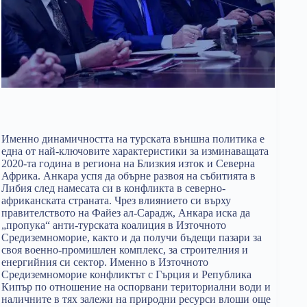
Именно динамичността на турската външна политика е
една от най-ключовите характеристики за изминаващата
2020-та година в региона на Близкия изток и Северна
Африка. Анкара успя да обърне развоя на събитията в
Либия след намесата си в конфликта в северно-
африканската страната. Чрез влиянието си върху
правителството на Файез ал-Сарадж, Анкара иска да
„пропука“ анти-турската коалиция в Източното
Средиземноморие, както и да получи бъдещи пазари за
своя военно-промишлен комплекс, за строителния и
енергийния си сектор. Именно в Източното
Средиземноморие конфликтът с Гърция и Република
Кипър по отношение на оспорвани териториални води и
наличните в тях залежи на природни ресурси влоши още