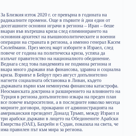
За Близкия изток 2020 г. се превърна в годината на
радикалните промени. Още в първите ѝ дни един от
досегашните основни играчи в региона – Иран – беше
вкаран във вътрешна криза след елиминирането на
основния архитект на външнополитическите и военни
операции на страната в региона, а именно генерал Касем
Сюлеймани. През месец март изборите в Израел, след
повече от година на политическа криза, успяха да
излъчат правителство на националното обединение.
Веднага след това пандемията не подмина региона и
вкара много държави във финансова, здравна и социална
криза. Взривът в Бейрут през август допълнително
нагнети социалната обстановка в Ливан, където
държавата върви към неминуема финансова катастрофа.
Неосманската доктрина и разширението на влиянието на
Турция в региона допълнително изкара на преден план
все повече въпросителни, а в последните няколко месеца
мирните договори, прокарани от администрацията на
американския президент Доналд Тръмп, между Израел и
три арабски държави в лицето на Обединените Арабски
Емирства (ОАЕ), Бахрейн и Судан, показаха на света, че
има правилен път към мира за региона.