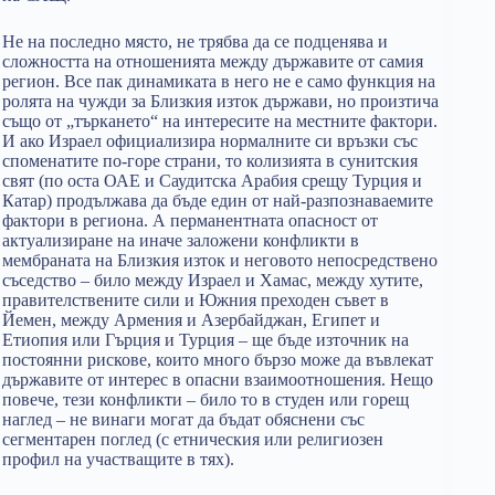
Не на последно място, не трябва да се подценява и
сложността на отношенията между държавите от самия
регион. Все пак динамиката в него не е само функция на
ролята на чужди за Близкия изток държави, но произтича
също от „търкането“ на интересите на местните фактори.
И ако Израел официализира нормалните си връзки със
споменатите по-горе страни, то колизията в сунитския
свят (по оста ОАЕ и Саудитска Арабия срещу Турция и
Катар) продължава да бъде един от най-разпознаваемите
фактори в региона. А перманентната опасност от
актуализиране на иначе заложени конфликти в
мембраната на Близкия изток и неговото непосредствено
съседство – било между Израел и Хамас, между хутите,
правителствените сили и Южния преходен съвет в
Йемен, между Армения и Азербайджан, Египет и
Етиопия или Гърция и Турция – ще бъде източник на
постоянни рискове, които много бързо може да въвлекат
държавите от интерес в опасни взаимоотношения. Нещо
повече, тези конфликти – било то в студен или горещ
наглед – не винаги могат да бъдат обяснени със
сегментарен поглед (с етническия или религиозен
профил на участващите в тях).