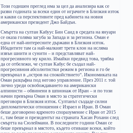
Този годишен преглед има за цел да анализира как се
разви годината за всеки един от играчите в Близкия изток
и какви са перспективите пред кабинета на новия
американски президент Джо Байдън.
Смъртта на султан Кабуус Бин Саид в средата на януари
се оказа голяма загуба за Запада и за региона. Оман е
една от най-интересните държави в Близкия изток.
Ибадитите там са най-малкият трети клон на исляма
извън шиити и сунити – и представляват най-
прогресивното му крило. Имайки предвид това, трябва
да се отбележи, че султан Кабус бе създал най-
прогресивния абсолютистки режим в региона и го бе
превърнал в „остров на спокойствието“. Икономиката на
Оман разцъфна под негово управление. През 2011 г. той
лично уреди освобождаването на американски
алпинисти – обвинени в шпионаж от Иран – и по този
начин превърна Оман в място за стратегически
преговори в Близкия изток. Султанът създаде силни
дипломатически отношения с Израел и Иран. В Оман
беше договорено ядреното споразумение с Иран от 2015
г., там беше и президентът на страната Хасан Рохани след
смъртта на Сюлеймани. В последните години Оман се
беше превърнал в мястото, където отиваше всеки, който