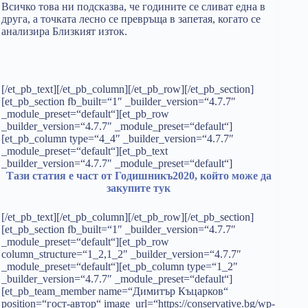
Всичко това ни подсказва, че годините се сливат една в
друга, а точката лесно се превръща в запетая, когато се
анализира Близкият изток.
[/et_pb_text][/et_pb_column][/et_pb_row][/et_pb_section]
[et_pb_section fb_built=“1″ _builder_version=“4.7.7″
_module_preset=“default“][et_pb_row
_builder_version=“4.7.7″ _module_preset=“default“]
[et_pb_column type=“4_4″ _builder_version=“4.7.7″
_module_preset=“default“][et_pb_text
_builder_version=“4.7.7″ _module_preset=“default“]
Тази статия е част от Годишникъ2020, който може да
закупите тук
[/et_pb_text][/et_pb_column][/et_pb_row][/et_pb_section]
[et_pb_section fb_built=“1″ _builder_version=“4.7.7″
_module_preset=“default“][et_pb_row
column_structure=“1_2,1_2″ _builder_version=“4.7.7″
_module_preset=“default“][et_pb_column type=“1_2″
_builder_version=“4.7.7″ _module_preset=“default“]
[et_pb_team_member name=“Димитър Къцарков“
position=“гост-автор“ image_url=“https://conservative.bg/wp-