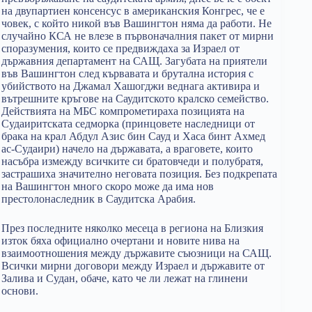
на двупартиен консенсус в американския Конгрес, че е
човек, с който никой във Вашингтон няма да работи. Не
случайно КСА не влезе в първоначалния пакет от мирни
споразумения, които се предвиждаха за Израел от
държавния департамент на САЩ. Загубата на приятели
във Вашингтон след кървавата и брутална история с
убийството на Джамал Хашогджи веднага активира и
вътрешните кръгове на Саудитското кралско семейство.
Действията на МБС компрометираха позицията на
Судаиритската седморка (принцовете наследници от
брака на крал Абдул Азис бин Сауд и Хаса бинт Ахмед
ас-Судаири) начело на държавата, а враговете, които
насъбра измежду всичките си братовчеди и полубратя,
застрашиха значително неговата позиция. Без подкрепата
на Вашингтон много скоро може да има нов
престолонаследник в Саудитска Арабия.
През последните няколко месеца в региона на Близкия
изток бяха официално очертани и новите нива на
взаимоотношения между държавите съюзници на САЩ.
Всички мирни договори между Израел и държавите от
Залива и Судан, обаче, като че ли лежат на глинени
основи.