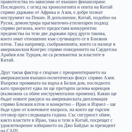
правителства по-зависими от външно финансиране.
Последното, с оглед на хронологията и опита на Китай
спрямо държави от Африка и Азия, е добре познат
инструмент на Пекин. В допълнение, Китай, подобно на
Русия, демонстрира прагматично-утилитарен подход
спрямо региона, което предоставя конкурентни
предимства на тези две държави пред други такива,
които имат отношение към случващото се в Близкия
изток. Така например, съображенията, които са налице в
американския Конгрес спрямо поведението на Саудитска
Арабия или Турция, не са релевантни за властите в
Китай.
Друг такъв фактор е свързан с преориентирането на
американския външно-политически фокус спрямо Азия.
Въпреки промяната на върха в Белия дом, последното
като приоритет едва ли ще претърпи целева корекция
(възможни са обаче инструментални промени). Какви ще
бъдат новите ракурси на американската дипломация
спрямо Близкия изток и конкретно – Иран и Израел – ще
бъде един от ключовите въпроси, на които ще търсим
отговор през следващата година. Със сигурност обаче,
както властите в Иран, така и тези в Китай, посрещат с
удовлетворение избирането на Джо Байдън за президент
на САЩ.