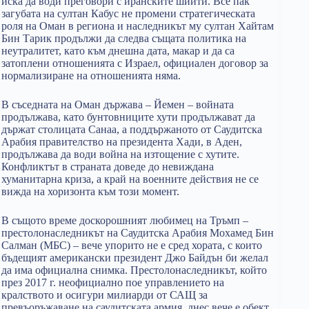
иска да води преговори с иранските шиити. Все пак
загубата на султан Кабус не промени стратегическата
роля на Оман в региона и наследникът му султан Хайтам
Бин Тарик продължи да следва същата политика на
неутралитет, като към днешна дата, макар и да са
затоплени отношенията с Израел, официален договор за
нормализиране на отношенията няма.
В съседната на Оман държава – Йемен – войната
продължава, като бунтовниците хути продължават да
държат столицата Санаа, а поддържаното от Саудитска
Арабия правителство на президента Хади, в Аден,
продължава да води война на изтощение с хутите.
Конфликтът в страната доведе до невиждана
хуманитарна криза, а край на военните действия не се
вижда на хоризонта към този момент.
В същото време доскорошният любимец на Тръмп –
престолонаследникът на Саудитска Арабия Мохамед Бин
Салман (МБС) – вече упорито не е сред хората, с които
бъдещият американски президент Джо Байдън би желал
да има официална снимка. Престолонаследникът, който
през 2017 г. неофициално пое управлението на
кралството и осигури милиарди от САЩ за
превъоръжаване на саудитската армия, днес вече е обект