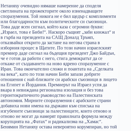
Нетаняху очевидно нямаше намерение да споделя
светлината на прожекторите около изненадващите
споразумения. Той никога не е бил щедър с комплименти
или благодарности към политическите си съюзници.
Това даде ясен сигнал, който каза с огромни букви:
„Израел, това е Биби!“. Наскоро същият „заби кинжал“ и
в гърба на президента на САЩ Доналд Тръмп,
отказвайки открито да застане на негова страна в
изборния процес в Щатите. По този начин израелският
премиер даде сигнал на бъдещия президент Джо Байдън,
че е готов да работи с него, стига демократът да се
откаже от създаването на ново ядрено споразумение с
Иран. Това окончателно сложи и поантата на „Сделката
на века“, като по този начин Биби запази добрите
отношения с най-близките си арабски съюзници в лицето
на Египет и Йордания. Премиерът на Израел успя да
вкара в невиждана регионална изолация и без това
геронтократичното ръководство на Палестинската
автономия. Мирните споразумения с арабските страни
добавиха нови имена на държави към списъка на
изгубените съюзници за палестинците, които отново и
отново не могат да намерят правилната формула между
корупцията на „Фатах“ и радикализма на „Хамас“.
Бенямин Нетаняху остава невероятно корумпиран, но той