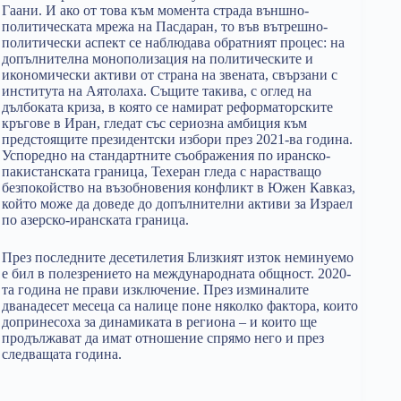
Гаани. И ако от това към момента страда външно-
политическата мрежа на Пасдаран, то във вътрешно-
политически аспект се наблюдава обратният процес: на
допълнителна монополизация на политическите и
икономически активи от страна на звената, свързани с
института на Аятолаха. Същите такива, с оглед на
дълбоката криза, в която се намират реформаторските
кръгове в Иран, гледат със сериозна амбиция към
предстоящите президентски избори през 2021-ва година.
Успоредно на стандартните съображения по иранско-
пакистанската граница, Техеран гледа с нарастващо
безпокойство на възобновения конфликт в Южен Кавказ,
който може да доведе до допълнителни активи за Израел
по азерско-иранската граница.
През последните десетилетия Близкият изток неминуемо
е бил в полезрението на международната общност. 2020-
та година не прави изключение. През изминалите
дванадесет месеца са налице поне няколко фактора, които
допринесоха за динамиката в региона – и които ще
продължават да имат отношение спрямо него и през
следващата година.