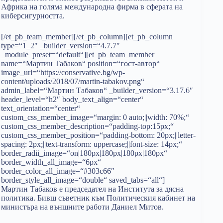
Африка на голяма международна фирма в сферата на
киберсигурността.
[/et_pb_team_member][/et_pb_column][et_pb_column
type=“1_2″ _builder_version=“4.7.7″
_module_preset=“default“][et_pb_team_member
name=“Мартин Табаков“ position=“гост-автор“
image_url=“https://conservative.bg/wp-
content/uploads/2018/07/martin-tabakov.png“
admin_label=“Мартин Табаков“ _builder_version=“3.17.6″
header_level=“h2″ body_text_align=“center“
text_orientation=“center“
custom_css_member_image=“margin: 0 auto;||width: 70%;“
custom_css_member_description=“padding-top:15px;“
custom_css_member_position=“padding-bottom: 20px;||letter-
spacing: 2px;||text-transform: uppercase;||font-size: 14px;“
border_radii_image=“on|180px|180px|180px|180px“
border_width_all_image=“6px“
border_color_all_image=“#303c66″
border_style_all_image=“double“ saved_tabs=“all“]
Мартин Табаков е председател на Института за дясна
политика. Бивш съветник към Политическия кабинет на
министъра на външните работи Даниел Митов.