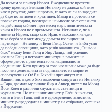
Да вземем за пример Израел. Ежедневните протести
срещу премиера Бенямин Нетаняху не дадоха кой знае
какъв резултат, даже напротив, те като че ли го заредиха
да бъде по-активен и креативен. Макар и проточила се
повече от година, последвана най-после от съставянето
на действащ кабинет през месец март, политическата
криза в Израел не е превъзмогната. Истината е, че в
момента Израел, също като Иран, е заложник на една
тиха борба за власт между двамата коалиционни
партньори – Нетаняху и Бени Ганц. Освен че Биби успя
да победи опозицията, като разби коалицията „Синьо и
бяло“ между Бени Ганц и Яир Лапид, той успешно
изолира Ганц и неговите министри в рамките на
сформираното правителство на националното
обединение. Като пример за това изолиране може да бъде
посочена делегацията за подписването на мирните
споразумения с ОАЕ и Бахрейн през август във
Вашингтон, където бяха включени съпругата на Нетаняху
– Сара, двамата му синове Яир и Авнер, шефът на Мосад
Йоси Коен и различни служители, съветници и
журналисти. Но външният министър Габи Ашкенази,
както и Бени Ганц, който е едновременно заместник
министър-председател и министър на отбраната, останаха
в Йерусалим.