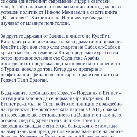
се оказа единственият съвременен лидер в световен
мащаб, който напълно отговаря на описанието, дадено за
успешен политик от Николо Макиавели в своята книга
„Владетелят“. Хитрините на Нетаняху трябва да се
изучават от младите политолози.
За другите държави от Залива, в лицето на Кувейт и
Катар, нещата не изживяха толкова драматични промени.
Кувейт избра нов емир след смъртта на Сабах ал-Сабах в
края на месец септември, а Катар продължи курса си на
остро противопоставяне със Саудитска Арабия,
последвано от продължаващо затопляне на отношенията
с Турция, довело до това Катар да се превърна в
неофициалния финансов спонсор на правителството на
Реджеп Таип Ердоган.
В държавите заобикалящи Израел – Йордания и Египет –
ситуацията започна да се нормализира вътрешно. В
Египет режимът на Сиси, който по принцип е враждебно
настроен към Демократическата партия в САЩ, очаква с
интерес какво ще е отношението на Вашингтон към него,
особено след подкрепата на Сиси към Тръмп и
скорошния скандал с египетска банка, която е помагала
на американския президент да укрива данъците на своите
бизнеси. Колкото до Йордания, крал Абдула си остана