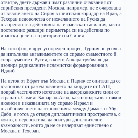
отвътре, двете държави имат различни очаквания от
сирийския президент. Москва, например, не е очарована
от въвличането на Сирия в шиитския коридор на Иран, а
Техеран недоволства от нежеланието на Русия да
възпрепятства действията на израелската авиация, която
постепенно разшири периметъра си на действия по
ирански цели на територията на Сирия.
На този фон, в друг успореден процес, Турция не успява
да изпълнява ангажиментите си спрямо съвместното й
споразумение с Русия, в което Анкара трябваше да
изолира радикалните ислямистки формирования в
Идлиб.
На изток от Ефрат пък Москва и Париж се опитват да се
възползват от разочарованието на кюрдите от САЩ
покрай частичното изтегляне на американските сили от
страната. Самият Башар ал-Асад, както подсказват някои
нюанси в изказванията му спрямо Израел и
възобновяването на отношенията между Дамаск и Абу
Даби, е готов да отваря дипломатически пространства, с
които, в перспектива, да осигури допълнителни
възможности, които да не се изчерпват единствено с
Москва и Техеран.