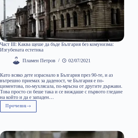
Част III: Каква щеше да бъде България без комунизма:
Изгубената естетика
Пламен Петров
02/07/2021
Като всяко дете израснало в България през 90-те, и аз
вътрешно приемах за даденост, че България е по-
циментова, по-мухлясала, по-мръсна от другите държави.
Това просто си беше така и се виждаше с първото гледане
на който и да е западен…
Прочети
Част
III:
Каква
щеше
да