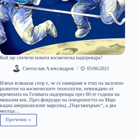
Кой ще спечели новата космическа надпревара?
Светослав Александров
05/06/2021
Извън всякакъв спор е, че се намираме в етап на засилено
развитие на космическите технологии, невиждано от
времената на Голямата надпревара през 60-те години на
миналия век. През февруари на повърхността на Марс
кацна американският марсоход „Пърсъвиърънс“, а два
месеца…
Прочети
Кой
ще
спечели