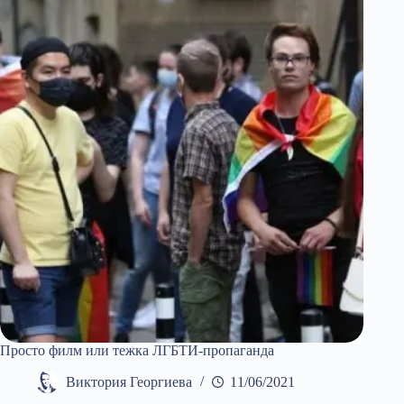
бъде
България
без
комунизма:
Изгубената
естетика
Просто филм или тежка ЛГБТИ-пропаганда
Виктория Георгиева
11/06/2021