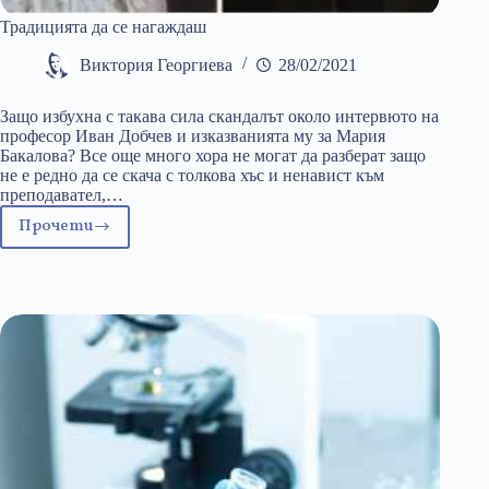
Традицията да се нагаждаш
Виктория Георгиева
28/02/2021
Защо избухна с такава сила скандалът около интервюто на
професор Иван Добчев и изказванията му за Мария
Бакалова? Все още много хора не могат да разберат защо
не е редно да се скача с толкова хъс и ненавист към
преподавател,…
Прочети
Традицията
да
се
нагаждаш