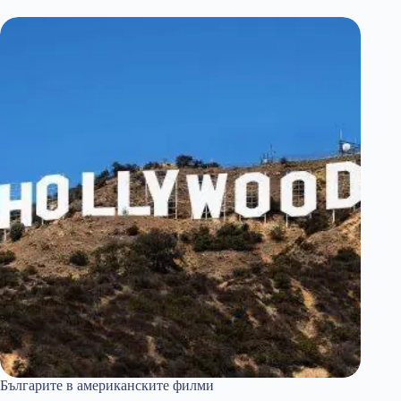
новата
космическа
надпревара?
Българите в американските филми