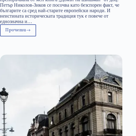
Петър Николов-Зиков се посочва като безспорен факт, че
българите са сред най-старите европейски народи. И
неистината историческата традиция тук е повече от
еднозначна и…
Прочети
За
символите,
родовата
памет
и
идентичността,
която
те
образуват