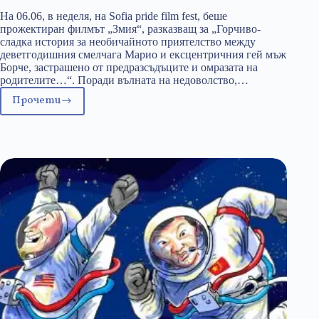
На 06.06, в неделя, на Sofia pride film fest, бeше
прожектиран филмът „Змия“, разказващ за „Горчиво-
сладка история за необичайното приятелство между
деветгодишния смелчага Марио и ексцентричния гей мъж
Борче, застрашено от предразсъдъците и омразата на
родителите…“. Поради вълната на недоволство,…
Прочети
Просто
филм
или
тежка
ЛГБТИ-
пропаганда