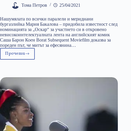
Тома Петров
25/04/2021
Нашумялата по всички паралели и меридиани
бургазлийка Мария Бакалова – придобила известност след
номинацията за „Оскар“ за участието си в откровено
невисокоинтелектуалната лента на английският комик
Саша Барон Коен Borat Subsequent Moviefilm доказва за
пореден път, че митът за ефесянина…
Прочети
Българите
в
американските
филми