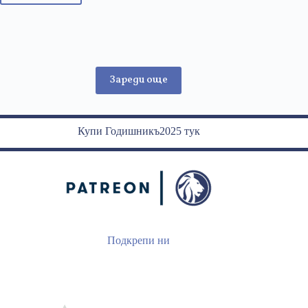
информирания
избор
Зареди още
Купи Годишникъ2025 тук
Подкрепи ни