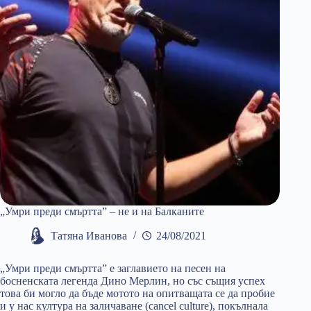
„Умри преди смъртта” – не и на Балканите
Татяна Иванова
24/08/2021
„Умри преди смъртта” е заглавието на песен на
босненската легенда Дино Мерлин, но със същия успех
това би могло да бъде мотото на опитващата се да пробие
и у нас култура на заличаване (cancel culture), покълнала