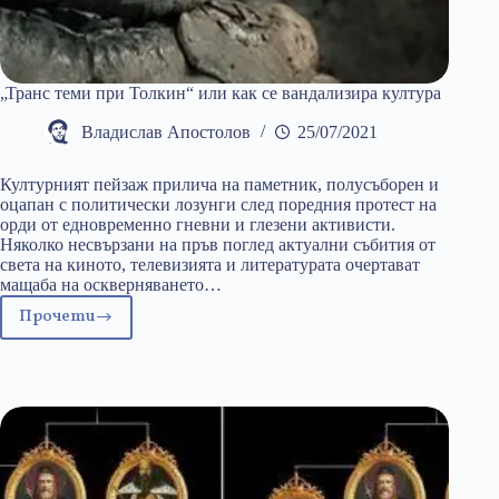
„Транс теми при Толкин“ или как се вандализира културa
Владислав Апостолов
25/07/2021
Културният пейзаж прилича на паметник, полусъборен и
оцапан с политически лозунги след поредния протест на
орди от едновременно гневни и глезени активисти.
Няколко несвързани на пръв поглед актуални събития от
света на киното, телевизията и литературата очертават
мащаба на оскверняването…
Прочети
„Транс
теми
при
Толкин“
или
как
се
вандализира