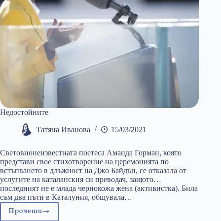
Недостойните
Татяна Иванова
15/03/2021
Световнонеизвестната поетеса Аманда Горман, която
представи свое стихотворение на церемонията по
встъпването в длъжност на Джо Байдън, се отказала от
услугите на каталанския си преводач, защото…
последният не е млада чернокожа жена (активистка). Била
съм два пъти в Каталуния, общувала…
Прочети
Недостойните