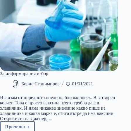
За информирания избор
Борис Станимиров
01/01/2021
Излизам от поредното опело на близък човек. В затворен
ковчег. Това е просто ваксина, която трябва да е в
хладилник. И няма никакво значение какво пише на
хладилника и каква марка е, стига вътре да има ваксини.
Откритията на Дженер,…
Прочети
За