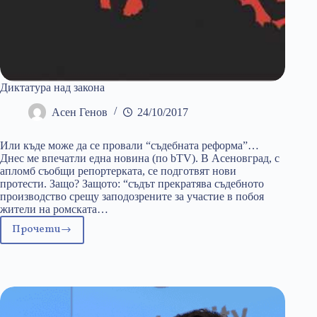
Диктатура над закона
Асен Генов
24/10/2017
Или къде може да се провали “съдебната реформа”…
Днес ме впечатли една новина (по bTV). В Асеновград, с
апломб съобщи репортерката, се подготвят нови
протести. Защо? Защото: “съдът прекратява съдебното
производство срещу заподозрените за участие в побоя
жители на ромската…
Прочети
Диктатура
над
закона