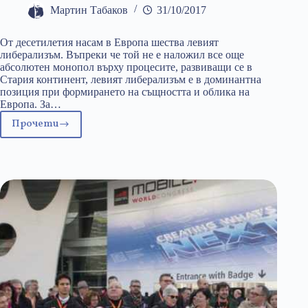
Мартин Табаков
31/10/2017
От десетилетия насам в Европа шества левият
либерализъм. Въпреки че той не е наложил все още
абсолютен монопол върху процесите, развиващи се в
Стария континент, левият либерализъм е в доминантна
позиция при формирането на същността и облика на
Европа. За…
Прочети
Четвъртият
Райх
на
левия
либерализъм