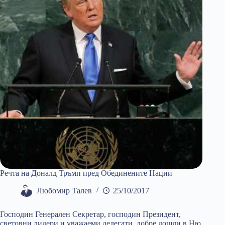
Речта на Доналд Тръмп пред Обединените Нации
Любомир Талев
25/10/2017
Господин Генерален Секретар, господин Президент,
световни лидери и уважаеми делегати, добре дошли в Ню