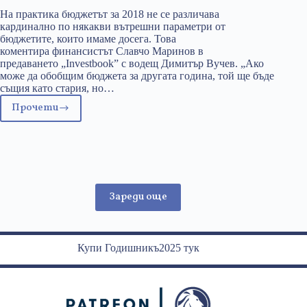
На практика бюджетът за 2018 не се различава
кардинално по някакви вътрешни параметри от
бюджетите, които имаме досега. Това
коментира финансистът Славчо Маринов в
предаването „Investbook” с водещ Димитър Вучев. „Ако
може да обобщим бюджета за другата година, той ще бъде
същия като стария, но…
Прочети
Бюджетът
за
2018
не
се
различава
Зареди още
кардинално
от
предишния
Купи Годишникъ2025 тук