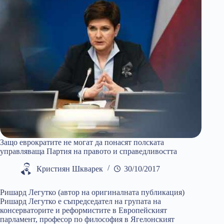
Защо еврократите не могат да понасят полската
управляваща Партия на правото и справедливостта
Кристиян Шкварек
30/10/2017
Ришард Легутко (автор на оригиналната публикация)
Ришард Легутко е съпредседател на групата на
консерваторите и реформистите в Европейският
парламент, професор по философия в Ягелонският