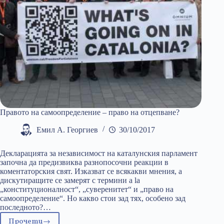
Правото на самоопределение – право на отцепване?
Емил А. Георгиев
30/10/2017
Декларацията за независимост на каталунския парламент
започна да предизвиква разнопосочни реакции в
коментаторския свят. Изказват се всякакви мнения, а
дискутиращите се замерят с термини a la
„конституционалност“, „суверенитет“ и „право на
самоопределение“. Но какво стои зад тях, особено зад
последното?…
Прочети