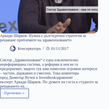
Аркади Шарков: Нужна е дългосрочна стратегия за
решаване проблемите на здравеопазването
Консерваторъ
01/11/2017
Сектор „Здравеопазване“ е една изключително
нереформирана система, а реформи в нея не се
предприемат, защото тук има намесени огромни интереси
– частни, държавни и смесени. Това коментира
пред Димитър Вучев в Investbookздравният
експерт Аркади Шарков. По думите на госта в студиото за
решаването на…
Прочети
Аркади
Шарков:
Нужна