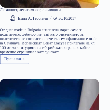
Легалност, легитимност, лигавщина
Емил А. Георгиев
30/10/2017
От днес made in Bulgaria е запазена марка само за
политическо дебелоочие, тъй като означението за
политическо късогледство вече съвсем официално е made
in Catalunya. Испанският Сенат гласува прилагане на чл.
155 от конституцията на иберийската страна, с който
временно ограничава каталунската…
Прочети
Легалност,
легитимност,
лигавщина