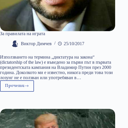
За правилата на играта
Виктор Димчев
25/10/2017
Използването на термина „диктатура на закона“
(dictatorship of the law) е въведено за първи път в първата
президентската кампания на Владимир Путин през 2000
година. Доколкото ми е известно, никога преди това този
лозунг не е ползван или употребяван в…
Прочети
За
правилата
на
играта