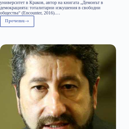
университет в Краков, автор на книгата „Демонът в
демокрацията: тоталитарни изкушения в свободни
общества“ (Encounter, 2016).…
Прочети
Защо
еврократите
не
могат
да
понасят
полската
управляваща
Партия
на
правото
и
справедливостта