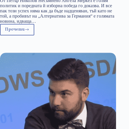
От Петър Николов Несъмнено Ангела Меркел е голям
политик и поредната й изборна победа го доказва. И все
пак този успех няма как да бъде надценяван, тъй като не
той, а пробивът на „Алтернатива за Германия“ е голямата
новина, идваща…
Прочети
Германските
избори
–
лебедовата
песен
на
европейския
либерализъм