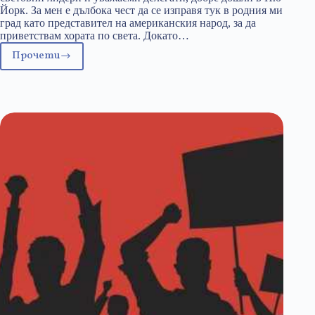
Йорк. За мен е дълбока чест да се изправя тук в родния ми
град като представител на американския народ, за да
приветствам хората по света. Докато…
Прочети
Речта
на
Доналд
Тръмп
пред
Обединените
Нации