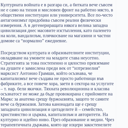
Културната войната е в разгара си, а битката вече съвсем
не е само на тихия и мисловен фронт на работно място, в
обществени институции или университета. Все по-често
антагонизмът придобива съвсем реални физически
измерения. А в дегенериращата някога велика западна
цивилизация днес масовите изстъпления, като паленето
на коли, вандализъм, плячкосване на магазини и частни
домове са “нормално” ежедневие.
Посредством културата и образователните институции,
овладяване на умовете на младите става неусетно.
Стратегията за това постепенно и цялостно превземане
на душите е замислена преди век от “изтрезнелия”
марксист Антонио Грамши, който осъзнава, че
капитализмът вече създава не просто работници във
фабриките, а все повече хора, заети в сектора на услугите
– т. нар. бели якички. Тяхната революционна и класова
осъзнатост не може да бъде провокирана с прийомите на
Маркс за анатема срещу буржоазията, защото те самите
вече са буржоазия. Затова канонадата ще е срещу
западната цивилизация и цитаделите й – семейство,
християнство и църква, капитализъм и авторитети. На
културно и идейно ниво. През образование и медии. Чрез
терапевтичната държава, която ще изцери закостенелите