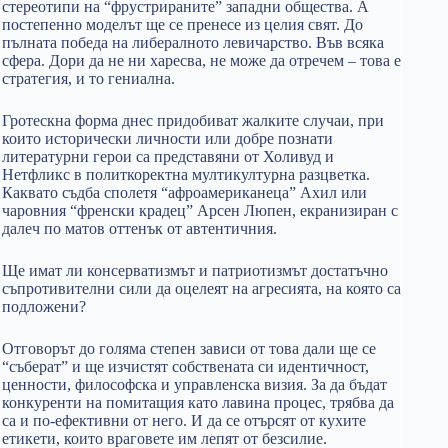
стереотипи на “фрустрираните” западни общества. А
постепенно моделът ще се пренесе из целия свят. До
пълната победа на либералното левичарство. Във всяка
сфера. Дори да не ни харесва, не може да отречем – това е
стратегия, и то гениална.
Гротескна форма днес придобиват жалките случаи, при
които исторически личности или добре познати
литературни герои са представяни от Холивуд и
Нетфликс в политкоректна мултикултурна разцветка.
Каквато съдба сполетя “афроамериканеца” Ахил или
чаровния “френски крадец” Арсен Люпен, екранизиран с
далеч по матов оттенък от автентичния.
Ще имат ли консерватизмът и патриотизмът достатъчно
съпротивителни сили да оцелеят на агресията, на която са
подложени?
Отговорът до голяма степен зависи от това дали ще се
“съберат” и ще изчистят собствената си идентичност,
ценности, философска и управленска визия. За да бъдат
конкуренти на помитащия като лавина процес, трябва да
са и по-ефективни от него. И да се отърсят от кухите
етикети, които враговете им лепят от безсилие.