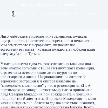
Диктатът на новия тоталитаризъм
Кузман Илиев
19/02/2021
Общество
Ляво-либералната идеология на зеленизма, джендър
неутралността, политическата коректност и ненавистта
към семейството и йерархиите, включително
естествените такива – удариха джакпота в глобален план
след загубата на Тръмп.
У нас рикошетът идва със закъснение, но така или иначе
вече имахме сблъсъци с ЕС за Истанбулската конвенция,
стратегии за детето и какви ли не щуротии по
политкоректна линия. Националният ни интерес бе
вероломно застрашен и в опит за налагане на
“македонско малцинство” у нас в резолюция на ЕП. А
партньорският западен натиск върху нас за приклякане
пред Северна Македония при враждебната й позиция и
неприкрития й апетит към Пиринска Македония – е меко
казано неприемлив. Зелената сделка вече става реалност,
намалявайки конкурентоспособността на Европа. Което