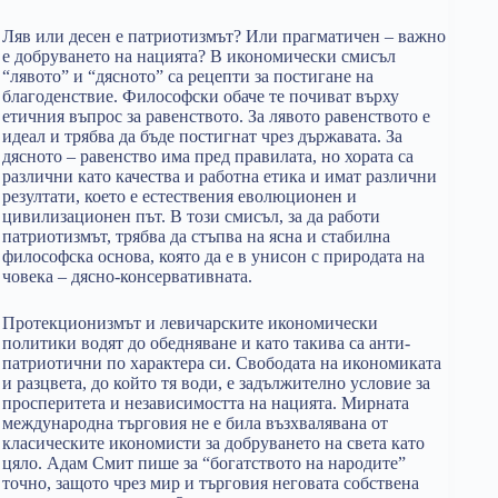
Ляв или десен е патриотизмът? Или прагматичен – важно
е добруването на нацията? В икономически смисъл
“лявото” и “дясното” са рецепти за постигане на
благоденствие. Философски обаче те почиват върху
етичния въпрос за равенството. За лявото равенството е
идеал и трябва да бъде постигнат чрез държавата. За
дясното – равенство има пред правилата, но хората са
различни като качества и работна етика и имат различни
резултати, което е естествения еволюционен и
цивилизационен път. В този смисъл, за да работи
патриотизмът, трябва да стъпва на ясна и стабилна
философска основа, която да е в унисон с природата на
човека – дясно-консервативната.
Протекционизмът и левичарските икономически
политики водят до обедняване и като такива са анти-
патриотични по характера си. Свободата на икономиката
и разцвета, до който тя води, е задължително условие за
просперитета и независимостта на нацията. Мирната
международна търговия не е била възхвалявана от
класическите икономисти за добруването на света като
цяло. Адам Смит пише за “богатството на народите”
точно, защото чрез мир и търговия неговата собствена