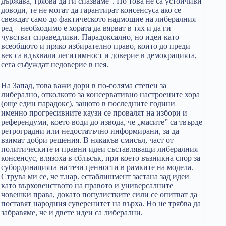
държава, трябва да ги спазваме”. Но това не са устойчиви
доводи, те не могат да гарантират консенсуса ако се
свеждат само до фактическото надмощие на либералния
ред – необходимо е хората да вярват в тях и да ги
чувстват справедливи. Парадоксално, но идеи като
всеобщото и пряко избирателно право, които до преди
век са вдъхвали легитимност и доверие в демокрацията,
сега събуждат недоверие в нея.
На Запад, това важи дори в по-голяма степен за
либерално, отколкото за консервативно настроените хора
(още един парадокс), защото в последните години
именно прогресивните каузи се провалят на избори и
референдуми, което води до извода, че „масите” са твърде
ретроградни или недостатъчно информирани, за да
взимат добри решения. В някакъв смисъл, част от
политическите и правни идеи съставляващи либералния
консенсус, влязоха в сблъсък, при което възникна спор за
субординацията на тези ценности в рамките на модела.
Струва ми се, че т.нар. естаблишмент застана зад идеи
като върховенството на правото и универсалните
човешки права, докато популистките сили се опитват да
поставят народния суверенитет на върха. Но не трябва да
забравяме, че и двете идеи са либерални.