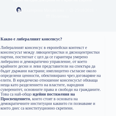
Екатерина Михайлова
25/10/2018
Политика
Какво е либералният консенсус?
Либералният консенсус в европейски контекст e
консенсусът между лявоцентристки и дясноцентристки
партии, постигнат с цел да се гарантира умерено
либерално и демократично управление, от което
крайните десни и леви представители на спектъра да
бъдат държани настрани; имплицитно съгласие около
определени ценности, обективирано чрез договаряне на
елити. В юридическо отношение консенсусът обхваща
неща като разделението на властите, народния
суверенитет, основните права и свободи на гражданите.
Това са най-общо
идейни постижения на
Просвещението
, които стоят в основата на
демократичните институции каквито ги познаваме и
които днес са конституционно скрепени.