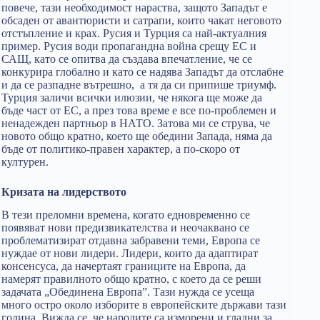
повече, тази необходимост нараства, защото Западът е
обсаден от авантюристи и сатрапи, които чакат неговото
отстъпление и крах. Русия и Турция са най-актуалния
пример. Русия води пропагандна война срещу ЕС и
САЩ, като се опитва да създава впечатление, че се
конкурира глобално и като се надява Западът да отслабне
и да се разпадне вътрешно, а тя да си припише триумф.
Турция заличи всички илюзии, че някога ще може да
бъде част от ЕС, а през това време е все по-проблемен и
ненадежден партньор в НАТО. Затова ми се струва, че
новото общо кратно, което ще обедини Запада, няма да
бъде от политико-правен характер, а по-скоро от
културен.
Кризата на лидерството
В тези преломни времена, когато едновременно се
появяват нови предизвикателства и неочаквано се
проблематизират отдавна забравени теми, Европа се
нуждае от нови лидери. Лидери, които да адаптират
консенсуса, да начертаят границите на Европа, да
намерят правилното общо кратно, с което да се реши
задачата „Обединена Европа”. Тази нужда се усеща
много остро около изборите в европейските държави тази
година. Вижда се, че народите са изморени и гладни за