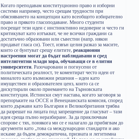
Когато преподавам конституционно право и изборни
системи например, често срещам трудности при
обясняването на концепции като всеобщото избирателно
право и прякото гласоподаване. Много студенти
посрещат тези идеи с инстинктивно недоверие и често ги
критикуват като изтъкват, че не всички граждани са
достатъчно образовани или съвестни (напр. някои
продават гласа си). Тоест, извън целия разказ за масите,
които се бунтуват срещу елитите,
реакционни
настроения могат да бъдат наблюдавани и сред
интелигентни млади хора, обучаващи се в елитни
университети
. Разочаровани и погнусени от
политическата реалност, те коментират често идеи от
миналото като възможни решения – идеи като
имуществен и образователен ценз, които са се
дискутирали около приемането на Търновската
конституция. Истински смут настава, когато заговоря за
препоръките на ОССЕ и Венецианската комисия, според
които държави като България и Великобритания трябва
да разрешат на лицата под запрещение да гласуват – тази
идея среща пълно неразбиране. За да приключвам
спорове с тях, понякога ми се е налагало да прибягвам до
аргументи като „това са международни стандарти и ако
искаме да бъдем демократична, призната и легитимна