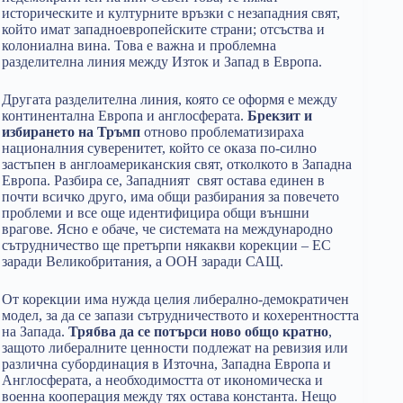
историческите и културните връзки с незападния свят,
който имат западноевропейските страни; отсъства и
колониална вина. Това е важна и проблемна
разделителна линия между Изток и Запад в Европа.
Другата разделителна линия, която се оформя е между
континентална Европа и англосферата.
Брекзит и
избирането на Тръмп
отново проблематизираха
националния суверенитет, който се оказа по-силно
застъпен в англоамериканския свят, отколкото в Западна
Европа. Разбира се, Западният свят остава единен в
почти всичко друго, има общи разбирания за повечето
проблеми и все още идентифицира общи външни
врагове. Ясно е обаче, че системата на международно
сътрудничество ще претърпи някакви корекции – ЕС
заради Великобритания, а ООН заради САЩ.
От корекции има нужда целия либерално-демократичен
модел, за да се запази сътрудничеството и кохерентността
на Запада.
Трябва да се потърси ново общо кратно
,
защото либералните ценности подлежат на ревизия или
различна субординация в Източна, Западна Европа и
Англосферата, а необходимостта от икономическа и
военна кооперация между тях остава константа. Нещо