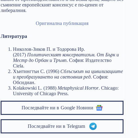
съмнение европейският консенсус е по-ценен от
либералния.
Оригинална публикация
Литература
Николов-Зиков П. и Тодорова Ир.
(2017)
Политическият консерватизъм. От Бърк и
Местр до Орбан и Тръмп
. София: Издателство
Ciela.
Хънтингтън С. (1996)
Сблъсъкът на цивилизациите
и преобразуването на световния ред
. София:
Обсидиан.
Kolakowski L. (1988)
Metaphysical Horror
. Chicago:
University of Chicago Press.
Последвайте ни в
Google Новини
Последвайте ни в
Telegram