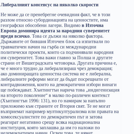
Либералният консенсус на няколко скорости
Не може да се пренебрегне очевидния факт, че в този
разлом относно субординацията на ценностите, има
географски обособени лагери. Видимо
в Източна
Европа доминира идеята за народния суверенитет
преди всичко
. Това се дължи на няколко фактора.
Държавите от бившия Източен блок са изпитвали по
травматичен начин на гърба си международни
политически проекти, които са подчинявали народния
им суверенитет. Това важи главно за Полша и другите
страни от Вишеградската четоворка. Другата причина е,
че е много трудно да либерализираш чрез демокрация;
ако доминиращата ценностна система не е либерална,
либералните реформи могат да бъдат посрещнати от
контрадвижения, които на демократични избори винаги
ще побеждават. Хънтингтън нарича това „индигенизация
на второто поколение“ в малко по-различен контекст
(Хънтингтън 1996: 131), но го намирам за напълно
приложимо към страните от Втория свят. Те не могат
възприемат например мултикултурализма или правата на
хомосексуалистите по демократичен път и затова
реагират негативно срещу всяка наднационална
институция, която заплашва да им го наложи по
недемократичен начин. Освен това, те нямат