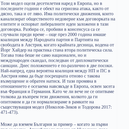
Този модел оцеля десетилетия наред в Европа, но в
последните години е обект на сериозна атака, както от
дясно, така и от ляво. Има политически движения, които
канализират общественото недоверие към договорката на
елитите и оспорват либералните идеи заложени в тази
договорка. Разбира се, пробиви в консенсуса са се
случвали преди време – още през 2000 година имаше
коалиция между Народната партия и Партията на
свободата в Австрия, когато крайната десница, водена от
Йорг Хайдер на практика стана втора политическа сила.
Тогава това беше не само национален, но и
международен скандал, последван от дипломатически
санкции. Днес положението е по-различно в две посоки.
Най-напред, една вероятна коалиция между НП и ПС в
Австрия няма да бъде посрещната отново с такова
възмущение и обратен натиск. И тази промяна в
отношението е осезаема навсякъде в Европа, освен засега
във Франция и Германия. Като че ли вече не се опитваме
толкова да възпрем тези движения, колкото да ги
опитомим и да ги нормализираме в рамките на
съществуващия модел (Николов-Зиков и Тодорова 2017:
471-473).
Може да вземем България за пример – когато за първи