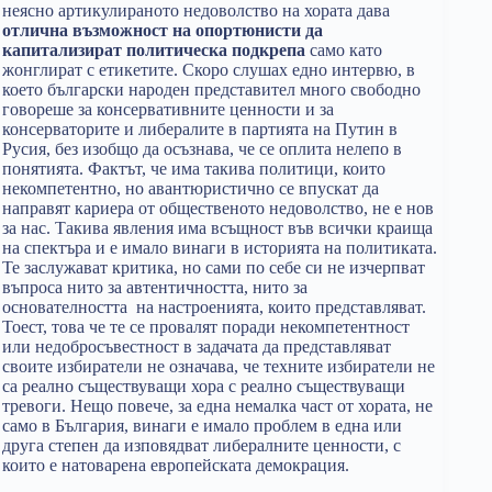
неясно артикулираното недоволство на хората дава
отлична възможност на опортюнисти да
капитализират политическа подкрепа
само като
жонглират с етикетите. Скоро слушах едно интервю, в
което български народен представител много свободно
говореше за консервативните ценности и за
консерваторите и либералите в партията на Путин в
Русия, без изобщо да осъзнава, че се оплита нелепо в
понятията. Фактът, че има такива политици, които
некомпетентно, но авантюристично се впускат да
направят кариера от общественото недоволство, не е нов
за нас. Такива явления има всъщност във всички краища
на спектъра и е имало винаги в историята на политиката.
Те заслужават критика, но сами по себе си не изчерпват
въпроса нито за автентичността, нито за
основателността на настроенията, които представляват.
Тоест, това че те се провалят поради некомпетентност
или недобросъвестност в задачата да представляват
своите избиратели не означава, че техните избиратели не
са реално съществуващи хора с реално съществуващи
тревоги. Нещо повече, за една немалка част от хората, не
само в България, винаги е имало проблем в една или
друга степен да изповядват либералните ценности, с
които е натоварена европейската демокрация.