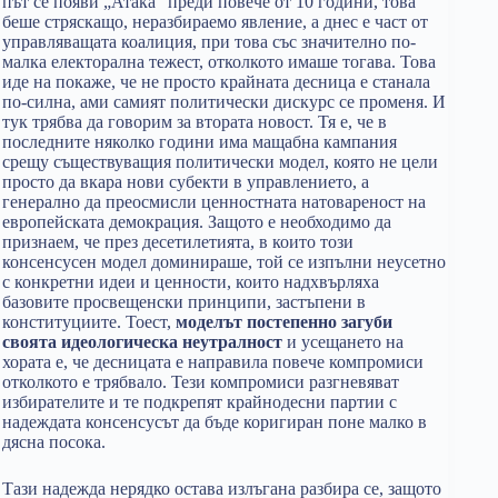
път се появи „Атака“ преди повече от 10 години, това
беше стряскащо, неразбираемо явление, а днес е част от
управляващата коалиция, при това със значително по-
малка електорална тежест, отколкото имаше тогава. Това
иде на покаже, че не просто крайната десница е станала
по-силна, ами самият политически дискурс се променя. И
тук трябва да говорим за втората новост. Тя е, че в
последните няколко години има мащабна кампания
срещу съществуващия политически модел, която не цели
просто да вкара нови субекти в управлението, а
генерално да преосмисли ценностната натовареност на
европейската демокрация. Защото е необходимо да
признаем, че през десетилетията, в които този
консенсусен модел доминираше, той се изпълни неусетно
с конкретни идеи и ценности, които надхвърляха
базовите просвещенски принципи, застъпени в
конституциите. Тоест,
моделът постепенно загуби
своята идеологическа неутралност
и усещането на
хората е, че десницата е направила повече компромиси
отколкото е трябвало. Тези компромиси разгневяват
избирателите и те подкрепят крайнодесни партии с
надеждата консенсусът да бъде коригиран поне малко в
дясна посока.
Тази надежда нерядко остава излъгана разбира се, защото