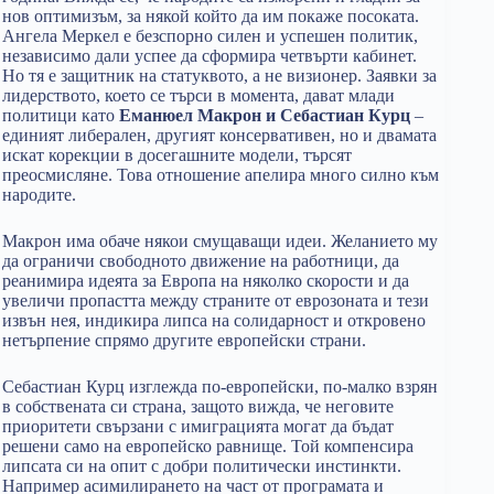
нов оптимизъм, за някой който да им покаже посоката.
Ангела Меркел е безспорно силен и успешен политик,
независимо дали успее да сформира четвърти кабинет.
Но тя е защитник на статуквото, а не визионер. Заявки за
лидерството, което се търси в момента, дават млади
политици като
Еманюел Макрон и Себастиан Курц
–
единият либерален, другият консервативен, но и двамата
искат корекции в досегашните модели, търсят
преосмисляне. Това отношение апелира много силно към
народите.
Макрон има обаче някои смущаващи идеи. Желанието му
да ограничи свободното движение на работници, да
реанимира идеята за Европа на няколко скорости и да
увеличи пропастта между страните от еврозоната и тези
извън нея, индикира липса на солидарност и откровено
нетърпение спрямо другите европейски страни.
Себастиан Курц изглежда по-европейски, по-малко взрян
в собствената си страна, защото вижда, че неговите
приоритети свързани с имиграцията могат да бъдат
решени само на европейско равнище. Той компенсира
липсата си на опит с добри политически инстинкти.
Например асимилирането на част от програмата и