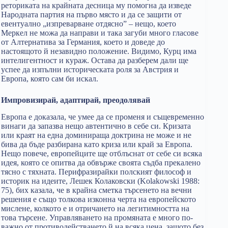
реториката на крайната десница му помогна да изведе
Народната партия на първо място и да се защити от
евентуално „изпреварване отдясно” – нещо, което
Меркел не можа да направи и така загуби много гласове
от Алтернатива за Германия, което и доведе до
настоящото й незавидно положение. Видимо, Курц има
интелигентност и кураж. Остава да разберем дали ще
успее да изпълни историческата роля за Австрия и
Европа, която сам би искал.
Импровизирай, адаптирай, преодолявай
Европа е доказала, че умее да се променя и същевременно
винаги да запазва нещо автентично в себе си. Кризата
или краят на една доминираща доктрина не може и не
бива да бъде разбирана като криза или край за Европа.
Нещо повече, европейците ще отблъснат от себе си всяка
идея, която се опитва да обвърже своята съдба прекалено
тясно с тяхната. Перифразирайки полският философ и
историк на идеите, Лешек Колаковски (Kolakowski 1988:
75), бих казала, че в крайна сметка търсенето на вечни
решения е също толкова изконна черта на европейското
мислене, колкото е и отричането на легитимността на
това търсене. Управляването на промяната е много по-
важно от противодействането й на всяка цена, защото без