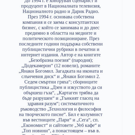
До 1994 г. е хоноруван сценарист и
продуцент в Националната телевизия,
Националното радио и Дарик Радио.
През 1994 г. основава собствена
компания и се заема с консултантски
бизнес, с който се занимава и до днес
предимно в областта на медиите и
политическото позициониране. През
последните години поддържа собствени
публицистични рубрики в печатни и
интернет издания. Автор е на книгите
„Безобразна поезия“ (пародия);
„Додекамерон“ (12 новели), романите
„Янаки Богомил. Загадката на иконата и
слънчевия диск“ и „Янаки Богомил 2.
Седем смъртни гряха“; сборниците
публицистика „Дзен и изкуството да си
обършеш гъза“, „Картаген трябва да
бъде разрушен“ и „Тънкият гласец на
здравия разум“; систематичното
ръководство „Технология и философия
на творческото писне“. Бил е колумнист
във вестниците „Пари“ и „Сега“, сп.
„Економист“ и сайтовете „Уеб кафе“ и
„Топ новини“, а понастоящем – във в.