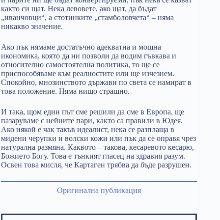
както си щат. Нека левовете, ако щат, да бъдат
„иванчовци“, а стотинките „стамболовчета“ – няма
никакво значение.
Ако пък нямаме достатъчно адекватна и мощна
икономика, която да ни позволи да водим гъвкава и
относително самостоятелна политика, то ще се
приспособяваме към реалностите или ще изчезнем.
Спокойно, мнозинството държави по света се намират в
това положение. Няма нищо страшно.
И така, щом един път сме решили да сме в Европа, ще
пазаруваме с нейните пари, както са правили в Юдея.
Ако някой е чак такъв идеалист, нека се разплаща в
мидени черупки и волски кожи или пък да се оправя чрез
натурална размяна. Каквото – такова, кесаревото кесарю,
Божието Богу. Това е тънкият гласец на здравия разум.
Освен това мисля, че Картаген трябва да бъде разрушен.
Оригинална публикация