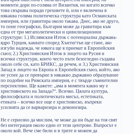
моменти дори по-голяма от Византия, но когато всичко
това свършва поради греховете ѝ, или е включена в
някаква голяма политическа структура като Османската
империя, или гравитира около такава. Днес, ако не друго,
то поне географски, България може да гравитира към
една от три мегаполитически и цивилизационни
структури: 1.) Ислямския Изток с потенциална държава-
ядро Турция, каквато според Хънтигтън ще стане, ако
изгуби надежда, че някога ще я приемат в Европейския
съюз; 2.) Християнския Изток в лицето на Русия и
всички структури, които често пъти безогледно създава
около себе си, като БРИКС, да речем, и 3.) Християнския
Запад в лицето на Европа и Европейския съюз, който, ако
не успее да се превърне в някакво държавно образувание
по подобие на Римската империя, е с твърде съмнителни
перспективи. Ще кажете: „ама в момента какво му е
християнското на Запада?“. Всичко. Цялата култура,
философската и политическата мисъл, естетиката,
етиката – всичко все още е християнско, въпреки
усилията да се варваризира и демонизира.
Не е сериозно да мислим, че може да ни бъде на тоя свят
без интеграция около един от тези центрове. Въпросът е
около кой. Вече сме били и в трите и можем да