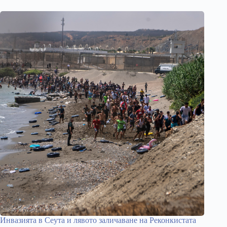
Инвазията в Сеута и лявото заличаване на Реконкистата