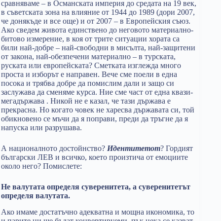
сравняваме – в Османската империя до средата на 19 век,
в съветската зона на влияние от 1944 до 1989 (дори 2007,
че донякъде и все още) и от 2007 – в Европейския съюз.
Ако сведем живота единствено до неговото материално-
битово измерение, в коя от трите ситуации хората са
били най-добре – най-свободни в мисълта, най-защитени
от закона, най-обезпечени материално – в турската,
руската или европейската? Сметката изглежда много
проста и изборът е направен. Вече сме поели в една
посока и трябва добре да помислим дали и защо си
заслужава да сменяме курса. Ние сме част от една квази-
мегадържава . Никой не е казал, че тази държава е
прекрасна. Но когато човек не харесва държавата си, той
обикновено се мъчи да я поправи, преди да тръгне да я
напуска или разрушава.
А националното достойнство?
Идентитетот
? Гордият
български ЛЕВ и всичко, което произтича от емоциите
около него? Помислете:
Не валутата определя суверенитета, а суверенитетът
определя валутата.
Ако имаме достатъчно адекватна и мощна икономика, то
и парите ни ще бъдат конвертируеми, пък нека се казват