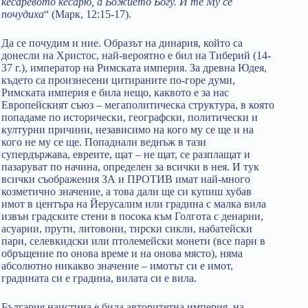
кесаревото кесарю, а Божието Богу. И те Му се
почудиха
“ (Марк, 12:15-17).
Да се почудим и ние. Образът на динария, който са
донесли на Христос, най-вероятно е бил на Тиберий (14-
37 г.), император на Римската империя. За древна Юдея,
където са произнесени цитираните по-горе думи,
Римската империя е била нещо, каквото е за нас
Европейският съюз – мегаполитическа структура, в която
попадаме по исторически, географски, политически и
културни причини, независимо на кого му се ще и на
кого не му се ще. Попаднали веднъж в тази
супердържава, евреите, щат – не щат, се разплащат и
пазаруват по начина, определен за всички в нея. И тук
всички съображения ЗА и ПРОТИВ имат най-много
козметично значение, а това дали ще си купиш хубав
имот в центъра на Йерусалим или градина с малка вила
извън градските стени в посока към Голгота с денарии,
асуарии, прути, литовони, тирски сикли, набатейски
пари, селевкидски или птолемейски монети (все пари в
обръщение по онова време и на онова място), няма
абсолютно никакво значение – имотът си е имот,
градината си е градина, вилата си е вила.
България наистина е била авторитетна империя, на