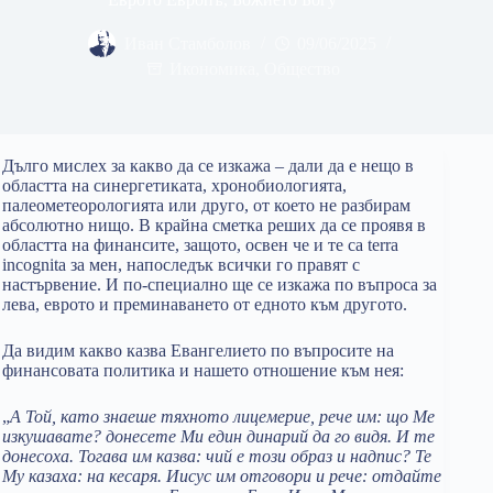
Иван Стамболов
09/06/2025
Икономика
,
Общество
Дълго мислех за какво да се изкажа – дали да е нещо в
областта на синергетиката, хронобиологията,
палеометеорологията или друго, от което не разбирам
абсолютно нищо. В крайна сметка реших да се проявя в
областта на финансите, защото, освен че и те са terra
incognita за мен, напоследък всички го правят с
настървение. И по-специално ще се изкажа по въпроса за
лева, еврото и преминаването от едното към другото.
Да видим какво казва Евангелието по въпросите на
финансовата политика и нашето отношение към нея:
„
А Той, като знаеше тяхното лицемерие, рече им: що Ме
изкушавате? донесете Ми един динарий да го видя. И те
донесоха. Тогава им казва: чий е този образ и надпис? Те
Му казаха: на кесаря. Иисус им отговори и рече: отдайте