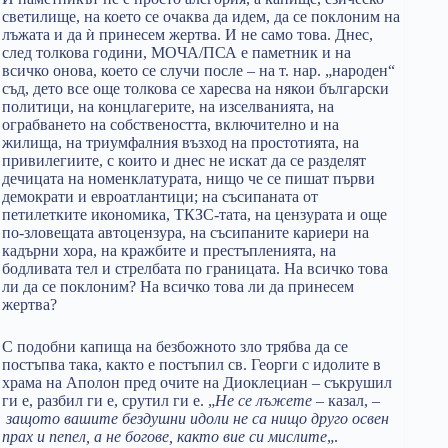
светилище, на което се очаква да идем, да се поклоним на
лъжата и да ѝ принесем жертва. И не само това. Днес,
след толкова години, МОЧА/ПСА e паметник и на
всичко онова, което се случи после – на т. нар. „народен“
съд, дето все още толкова се харесва на някои български
политици, на концлагерите, на изселванията, на
ограбването на собствеността, включително и на
жилища, на триумфалния възход на простотията, на
привилегиите, с които и днес не искат да се разделят
дечицата на номенклатурата, нищо че се пишат първи
демократи и евроатлантици; на съсипаната от
петилетките икономика, ТКЗС-тата, на цензурата и още
по-зловещата автоцензура, на съсипаните кариери на
кадърни хора, на кражбите и престъпленията, на
бодливата тел и стрелбата по границата. На всичко това
ли да се поклоним? На всичко това ли да принесем
жертва?
С подобни капища на безбожното зло трябва да се
постъпва така, както е постъпил св. Георги с идолите в
храма на Аполон пред очите на Диоклециан – съкрушил
ги е, разбил ги е, срутил ги е. „
Не се лъжете
– казал, –
защото вашите бездушни идоли не са нищо друго освен
прах и пепел, а не богове, както вие си мислите
„.