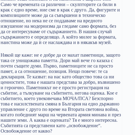
Само че времената са различни – скулпторите са били в
крак с едно време, ние сме в крак с друго. Да, фигурите и
композициите може да са съвършени в техническо
отношение, но нека не се поддаваме на вредното
изкушение на модернизма да гледаме само формата, без
да се интересуваме от съдържанието. В нашия случай
съдържанието е определящо. А който милее за формата,
наистина може да ѝ се наслаждава и в някакъв музей.
Някой ще каже: не е добре да се махат паметници, защото
така се унищожава паметта. Дори май вече го казаха с
почти същите думи. Първо, паметниците не са просто
памет, а са отношение, позиция. Нещо повече: те са
декларация. Те казват: на нас като общество това са ни
ценностите, това е нашата представа за добро, възвишено
и героично. Паметникът не е просто регистрация на
събитие, а тълкуване на събитието, негова оценка. Кое е
събитието, което увековечава МОЧА/ПСА? Безспорно
това е насилствената смяна в България на едно държавно
управление с друго по време на Втората световна война,
когато победният марш на червената армия минава и през
нашите земи. А каква е оценката? Тя е много интересна.
Събитията са представени като „освобождение“.
Освобождение от какво?