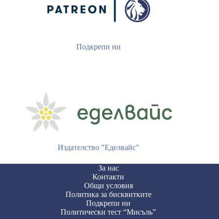
Подкрепи ни
Издателство "Еделвайс"
За нас
Контакти
Общи условия
Политика за бисквитките
Подкрепи ни
Политически тест “Мисъль”