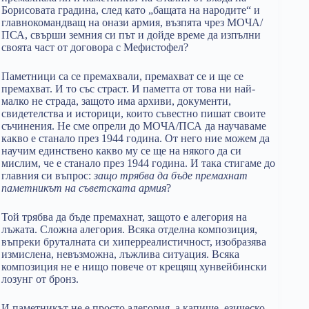
Борисовата градина, след като „бащата на народите“ и
главнокомандващ на онази армия, възпята чрез МОЧА/
ПСА, свърши земния си път и дойде време да изпълни
своята част от договора с Мефистофел?
Паметници са се премахвали, премахват се и ще се
премахват. И то със страст. И паметта от това ни най-
малко не страда, защото има архиви, документи,
свидетелства и историци, които съвестно пишат своите
съчинения. Не сме опрели до МОЧА/ПСА да научаваме
какво е станало през 1944 година. От него ние можем да
научим единствено какво му се ще на някого да си
мислим, че е станало през 1944 година. И така стигаме до
главния си въпрос:
защо трябва да бъде премахнат
паметникът на съветската армия
?
Той трябва да бъде премахнат, защото е алегория на
лъжата. Сложна алегория. Всяка отделна композиция,
въпреки бруталната си хиперреалистичност, изобразява
измислена, невъзможна, лъжлива ситуация. Всяка
композиция не е нищо повече от крещящ хунвейбински
лозунг от бронз.
И паметникът не е просто алегория, а капище, езическо