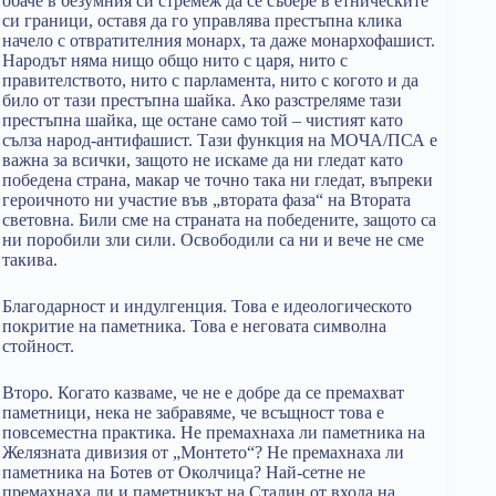
обаче в безумния си стремеж да се събере в етническите
си граници, оставя да го управлява престъпна клика
начело с отвратителния монарх, та даже монархофашист.
Народът няма нищо общо нито с царя, нито с
правителството, нито с парламента, нито с когото и да
било от тази престъпна шайка. Ако разстреляме тази
престъпна шайка, ще остане само той – чистият като
сълза народ-антифашист. Тази функция на МОЧА/ПСА е
важна за всички, защото не искаме да ни гледат като
победена страна, макар че точно така ни гледат, въпреки
героичното ни участие във „втората фаза“ на Втората
световна. Били сме на страната на победените, защото са
ни поробили зли сили. Освободили са ни и вече не сме
такива.
Благодарност и индулгенция. Това е идеологическото
покритие на паметника. Това е неговата символна
стойност.
Второ. Когато казваме, че не е добре да се премахват
паметници, нека не забравяме, че всъщност това е
повсеместна практика. Не премахнаха ли паметника на
Желязната дивизия от „Монтето“? Не премахнаха ли
паметника на Ботев от Околчица? Най-сетне не
премахнаха ли и паметникът на Сталин от входа на