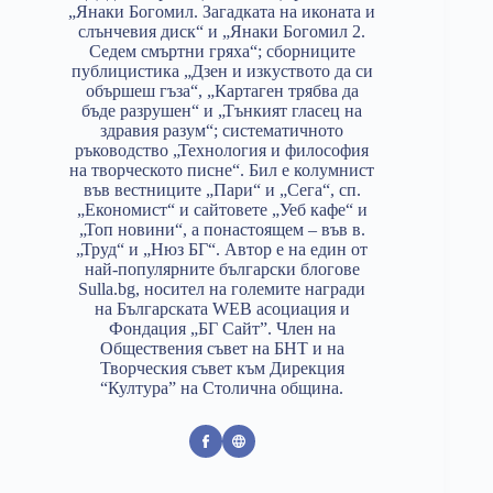
„Янаки Богомил. Загадката на иконата и
слънчевия диск“ и „Янаки Богомил 2.
Седем смъртни гряха“; сборниците
публицистика „Дзен и изкуството да си
обършеш гъза“, „Картаген трябва да
бъде разрушен“ и „Тънкият гласец на
здравия разум“; систематичното
ръководство „Технология и философия
на творческото писне“. Бил е колумнист
във вестниците „Пари“ и „Сега“, сп.
„Економист“ и сайтовете „Уеб кафе“ и
„Топ новини“, а понастоящем – във в.
„Труд“ и „Нюз БГ“. Автор е на един от
най-популярните български блогове
Sulla.bg, носител на големите награди
на Българската WEB асоциация и
Фондация „БГ Сайт”. Член на
Обществения съвет на БНТ и на
Творческия съвет към Дирекция
“Култура” на Столична община.