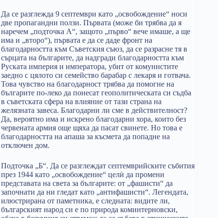
Да се разглежда 9 септември като „освобождение“ носи
две пропагандни ползи. Първата (може би трябва да я
наречем „подточка А“, защото „първо“ вече имаше, а ще
има и „второ“), първата е да се даде фронт на
благодарността към Съветския съюз, да се разрасне тя в
сърцата на българите, да надгради благодарността към
Руската империя и императора, убит от комунистите
заедно с цялото си семейство барабар с лекаря и готвача.
Това чувство на благодарност трябва да помогне на
българите по-леко да понесат геополитическата си съдба
в съветската сфера на влияние от тази страна на
желязната завеса. Благодарни ли сме в действителност?
Да, вероятно има и искрено благодарни хора, които без
червената армия още щяха да пасат свинете. Но това е
благодарността на апаша за късмета да попадне на
отключен дом.
Подточка „Б“. Да се разглеждат септемврийските събития
през 1944 като „освобождение“ целѝ да промени
представата на света за българите: от „фашисти“ да
започнати да ни гледат като „антифашисти“. Легендата,
илюстрирана от паметника, е следната: видите ли,
българският народ си е по природа коминтерновски,