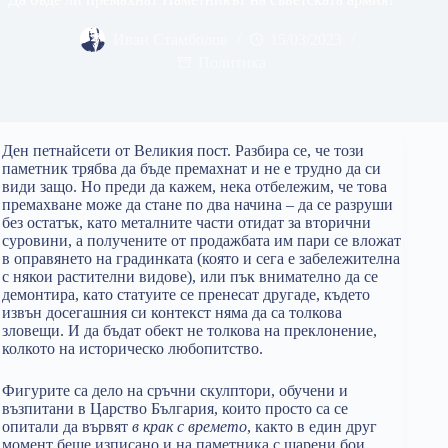
Иван Стамболов
15/03/2023
Политика
Ден петнайсети от Великия пост. Разбира се, че този
паметник трябва да бъде премахнат и не е трудно да си
види защо. Но преди да кажем, нека отбележим, че това
премахване може да стане по два начина – да се разруши
без остатък, като металните части отидат за вторични
суровини, а получените от продажбата им пари се вложат
в оправянето на градинката (която и сега е забележителна
с някои растителни видове), или пък внимателно да се
демонтира, като статуите се пренесат другаде, където
извън досегашния си контекст няма да са толкова
зловещи. И да бъдат обект не толкова на преклонение,
колкото на историческо любопитство.
Фигурите са дело на сръчни скулптори, обучени и
възпитани в Царство България, които просто са се
опитали да вървят
в крак с времето
, както в един друг
момент беше изписано и на паметника с шарени бои.