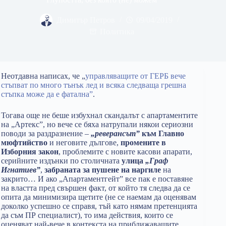
Димитър Петров
09/04/2019
Политика
Неотдавна написах, че „
управляващите от ГЕРБ вече
стъпват по много тънък лед и всяка следваща грешна
стъпка може да е фатална”
.
Тогава още не беше избухнал скандалът с апартаментите
на „Артекс”, но вече се бяха натрупали някои сериозни
поводи за раздразнение –
„реверансът”
към Главно
мюфтийство
и неговите дългове,
промените в
Изборния закон
, проблемите с новите касови апарати,
серийните издънки по столичната
улица
„Граф
Игнатиев”
,
забраната за пушене на наргиле
на
закрито… И ако „Апартаментгейт” все пак е поставяне
на властта пред свършен факт, от който тя следва да се
опита да минимизира щетите (не се наемам да оценявам
доколко успешно се справя, тъй като нямам претенцията
да съм ПР специалист), то има действия, които се
оценяват най-вече в контекста на приближаващите