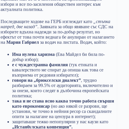
избори и все по-засиления обществен интерес към
актуалната политика.
Последващите ходове на ГЕРБ изглеждат като
„стъпка
напред, две назад”
. Заявката за общо явяване със СДС на
изборите вдъхна надежди за по-добър резултат, но
ефектът от това почти веднага бе анулиран от налагането
на
Мария Габриел
за водач на листата. Водач, който:
Има нулева харизма
(Ева Майдел би била по-
добър избор);
е с чуждестранна фамилия
(тук етиката и
кавалерството ме спират да опиша как това се
възприема от редовия избирател);
говори на „брюкселски диалект”
, трудно
разбираем за 99.5% от аудиторията, включително и
за онези, които следят в дълбочина европейската
политика;
така и не стана ясно каква точно работа свърши
като еврокомисар
(но ако някой се разрови, ще
установи, че точно в нейния ресор са скандалните
опити за налагане на цензура в интернет);
защитаваше тежко непопулярни у нас каузи като
„Истанбулската конвенция”.