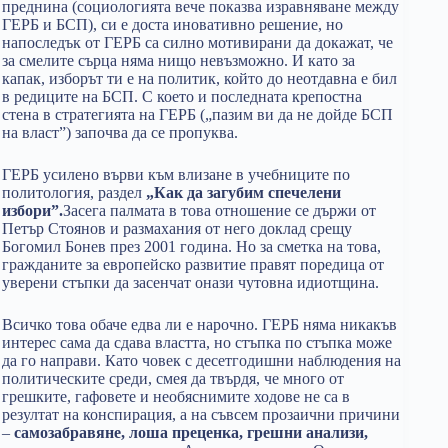
преднина (социологията вече показва изравняване между
ГЕРБ и БСП), си е доста иновативно решение, но
напоследък от ГЕРБ са силно мотивирани да докажат, че
за смелите сърца няма нищо невъзможно. И като за
капак, изборът ти е на политик, който до неотдавна е бил
в редиците на БСП. С което и последната крепостна
стена в стратегията на ГЕРБ („пазим ви да не дойде БСП
на власт”) започва да се пропуква.
ГЕРБ усилено върви към влизане в учебниците по
политология, раздел
„Как да загубим спечелени
избори”.
Засега палмата в това отношение се държи от
Петър Стоянов и размахания от него доклад срещу
Богомил Бонев през 2001 година. Но за сметка на това,
гражданите за европейско развитие правят поредица от
уверени стъпки да засенчат онази чутовна идиотщина.
Всичко това обаче едва ли е нарочно. ГЕРБ няма никакъв
интерес сама да сдава властта, но стъпка по стъпка може
да го направи. Като човек с десетгодишни наблюдения на
политическите среди, смея да твърдя, че много от
грешките, гафовете и необяснимите ходове не са в
резултат на конспирация, а на съвсем прозаични причини
–
самозабравяне, лоша преценка, грешни анализи,