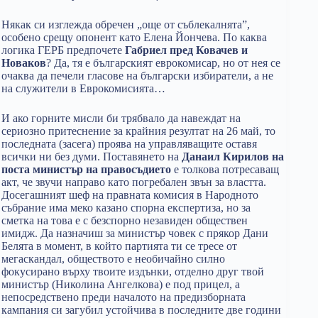
Някак си изглежда обречен „още от съблекалнята”,
особено срещу опонент като Елена Йончева. По каква
логика ГЕРБ предпочете
Габриел пред Ковачев и
Новаков
? Да, тя е българският еврокомисар, но от нея се
очаква да печели гласове на български избиратели, а не
на служители в Еврокомисията…
И ако горните мисли би трябвало да навеждат на
сериозно притеснение за крайния резултат на 26 май, то
последната (засега) проява на управляващите оставя
всички ни без думи. Поставянето на
Данаил Кирилов на
поста министър на правосъдието
е толкова потресаващ
акт, че звучи направо като погребален звън за властта.
Досегашният шеф на правната комисия в Народното
събрание има меко казано спорна експертиза, но за
сметка на това е с безспорно незавиден обществен
имидж. Да назначиш за министър човек с прякор Дани
Белята в момент, в който партията ти се тресе от
мегаскандал, обществото е необичайно силно
фокусирано върху твоите издънки, отделно друг твой
министър (Николина Ангелкова) е под прицел, а
непосредствено преди началото на предизборната
кампания си загубил устойчива в последните две години