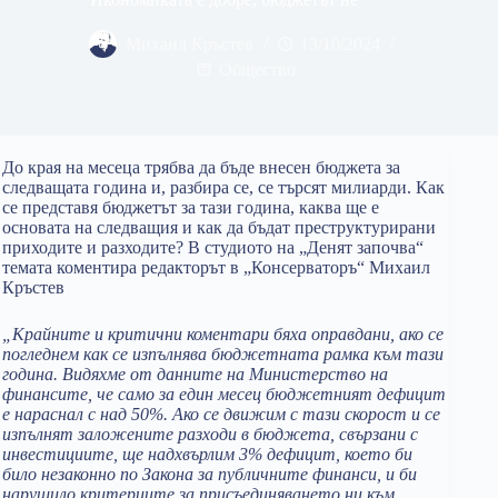
Михаил Кръстев
13/10/2024
Общество
До края на месеца трябва да бъде внесен бюджета за
следващата година и, разбира се, се търсят милиарди. Как
се представя бюджетът за тази година, каква ще е
основата на следващия и как да бъдат преструктурирани
приходите и разходите? В студиото на „Денят започва“
темата коментира редакторът в „Консерваторъ“ Михаил
Кръстев
„Крайните и критични коментари бяха оправдани, ако се
погледнем как се изпълнява бюджетната рамка към тази
година. Видяхме от данните на Министерство на
финансите, че само за един месец бюджетният дефицит
е нараснал с над 50%. Ако се движим с тази скорост и се
изпълнят заложените разходи в бюджета, свързани с
инвестициите, ще надхвърлим 3% дефицит, което би
било незаконно по Закона за публичните финанси, и би
нарушило критериите за присъединяването ни към