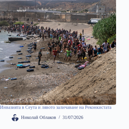
Инвазията в Сеута и лявото заличаване на Реконкистата
Николай Облаков
31/07/2026