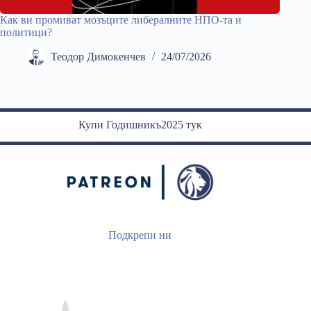
Как ви промиват мозъците либералните НПО-та и
политици?
Теодор Димокенчев
24/07/2026
Купи Годишникъ2025 тук
Подкрепи ни