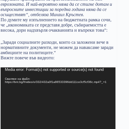
еврозоната. И най-вероятно няма да се стигне дотам и
въпросните инвестиции за поредна година няма да се
осъществят“, отбеляза Михаил Кръстев.
По думите му изпълнението на бюджетната рамка сочи,
че „икономиката се представя добре, събираемостта е
висока, дори надхвърля очакванията и въпреки това“:
„Заради социалните разходи, които са заложени вече в
нормативните документи, не можем да наваксаме заради
амбициите на политиците.“
Вижте повече във видеото:
Видео
Media error: Format(s) not supported or source(s) not found
Сваляне на файл:
https://bnt.bg/f/video/o/332/432a0f1a86533396dd111ce3cf5cf36c.mp4?_=1