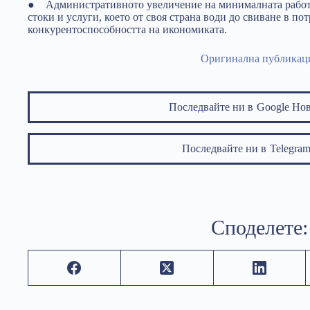
● Административното увеличение на минималната работн
стоки и услуги, което от своя страна води до свиване в по
конкурентоспособността на икономиката.
Oригинална публикац
Последвайте ни в
Google Но
Последвайте ни в
Telegr
Споделете: