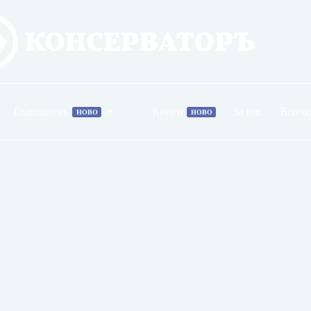
Годишникъ
Книги
За нас
Всичк
НОВО
НОВО