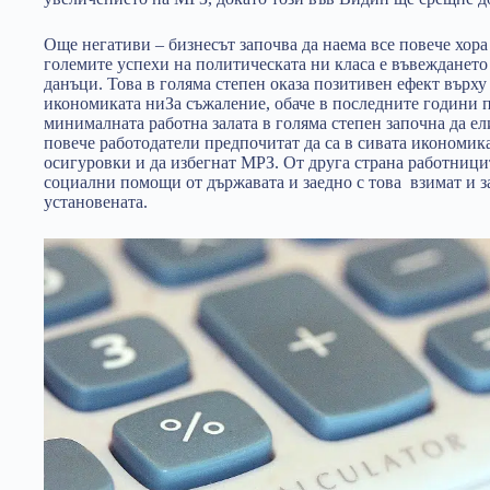
Още негативи – бизнесът започва да наема все повече хора 
големите успехи на политическата ни класа е въвежданет
данъци. Това в голяма степен оказа позитивен ефект върху
икономиката ниЗа съжаление, обаче в последните години 
минималната работна залата в голяма степен започна да е
повече работодатели предпочитат да са в сивата икономика
осигуровки и да избегнат МРЗ. От друга страна работници
социални помощи от държавата и заедно с това взимат и за
установената.