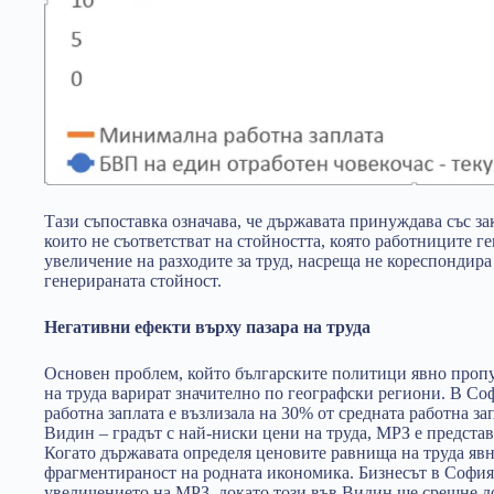
Тази съпоставка означава, че държавата принуждава със за
които не съответстват на стойността, която работниците г
увеличение на разходите за труд, насреща не кореспондир
генерираната стойност.
Негативни ефекти върху пазара на труда
Основен проблем, който българските политици явно пропус
на труда варират значително по географски региони. В С
работна заплата е възлизала на 30% от средната работна за
Видин – градът с най-ниски цени на труда, МРЗ е представ
Когато държавата определя ценовите равнища на труда явно
фрагментираност на родната икономика. Бизнесът в София
увеличението на МРЗ, докато този във Видин ще срещне д