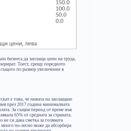
кон бизнеса да заплаща цени на труда,
енерират. Тоест, срещу поредното
а същото по размер увеличение в
кат е това, че нивата на заплащане
офия през 2017 година минималната
плата. За същия период от време във
лявала 65% от средната за страната.
 не си дава сметка за голямата
 много по-лесно може да абсорбира
оста по-големи трудности.