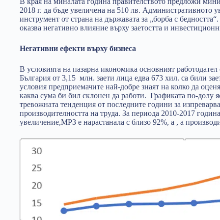
В края на миналата година правителството предложи мини
2018 г. да бъде увеличена на 510 лв. Административното 
инструмент от страна на държавата за „борба с бедността“.
оказва негативно влияние върху заетостта и инвестиционн
Негативни ефекти върху бизнеса
В условията на пазарна икономика основният работодател е
България от 3,15 млн. заети лица едва 673 хил. са били за
условия предприемачите най-добре знаят на колко да оценя
каква сума би бил склонен да работи. Графиката по-долу
тревожната тенденция от последните години за изпреварв
производителността на труда. За периода 2010-2017 годин
увеличение,МРЗ е нарастанала с близо 92%, а , а производи