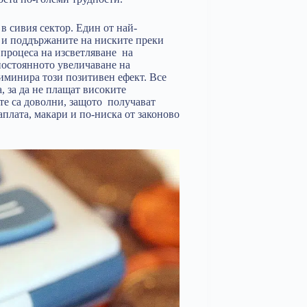
в сивия сектор. Един от най-
о и поддържаните на ниските преки
 процеса на изсветляване на
постоянното увеличаване на
лиминира този позитивен ефект. Все
, за да не плащат високите
те са доволни, защото получават
плата, макари и по-ниска от законово