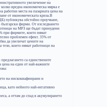
министративното увеличение на
 колко вредна икономическа мярка е
на работни места на пазарната цена на
изане от икономическата криза.В
ЦБ) публикува обстойно проучване,
6 български фирми. От изследването
аботници на МРЗ ще бъдат принудени
4% при фирмите, които нямат
телно проблемен ефект. 35% от
бва да увеличат цените на
а тези, които нямат работници на
 предлагането са единствените
а цена на един от най-важните
ова:
ето на нискоквафиирани и
ица, като нейното най-негативно
са, а оттам до спад в акумулирането