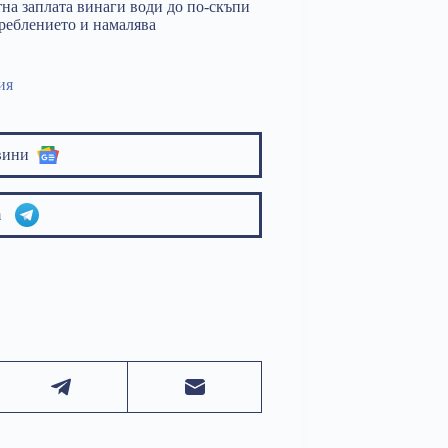
а заплата винаги води до по-скъпи
треблението и намалява
ия
вини
am