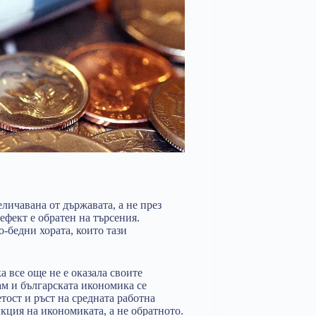
еличавана от държавата, а не през
ефект е обратен на търсения.
-бедни хората, които тази
 все още не е оказала своите
там и българската икономика се
тост и ръст на средната работна
нкция на икономиката, а не обратното.