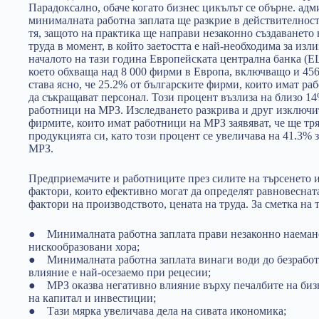
Парадоксално, обаче когато бизнeс цикълът се обърне. ад
минималната работна заплата ще разкрие в действителност
тя, защото на практика ще направи незаконно създаването 
труда в момент, в който заетостта е най-необходима за изл
началото на тази година Европейската централна банка (Е
което обхваща над 8 000 фирми в Европа, включващо и 45
става ясно, че 25.2% от българските фирми, които имат р
да съкращават персонал. Този процент възлиза на близо 1
работници на МРЗ. Изследването разкрива и друг изключи
фирмите, които имат работници на МРЗ заявяват, че ще тря
продукцията си, като този процент се увеличава на 41.3% з
МРЗ.
Предприемачите и работниците през силите на търсенето и
фактори, които ефективно могат да определят равновеснат
фактори на производството, цената на труда. За сметка на т
● Минималната работна заплата прави незаконно наеман
нискообразовани хора;
● Минималната работна заплата винаги води до безработ
влияние е най-осезаемо при рецесии;
● МРЗ оказва негативно влияние върху печалбите на бизне
на капитал и инвестиции;
● Тази мярка увеличава дела на сивата икономика;