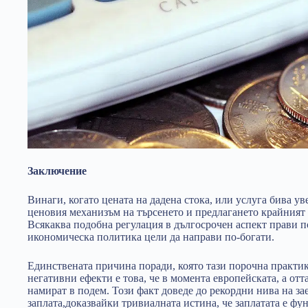
Заключение
Винаги, когато цената на дадена стока, или услуга бива ув
ценовия механизъм на търсенето и предлагането крайният 
Всякаква подобна регулация в дългосрочен аспект прави по
икономическа политика цели да направи по-богати.
Единствената причина поради, която тази порочна практика
негативни ефекти е това, че в момента европейската, а от
намират в подем. Този факт доведе до рекордни нива на зае
заплата,доказвайки тривиалната истина, че заплатата е фу