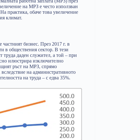
малната работна заплата (МРЗ) през
увеличение на МРЗ е често използван
 На практика, обаче това увеличение
ия климат.
 частният бизнес. През 2017 г. в
ети в обществения сектор. В тези
т труда даден служител, а той – при
 ясно илюстрира изключително
ащият ръст на МРЗ, спрямо
а вследствие на административното
телността на труда – с едва 35%.