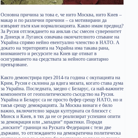
Основна причина за това е, че нито Москва, нито Киев –
макар и по различни причини – са мотивирани да
извървят пътя към нормализацията. Какво имам предвид?
За Русия отглеждането на анклав със смесен суверенитет
в Донецк и Луганск означава окончателното спъване на
Украйна спрямо нейно евентуално членство в НАТО. А
докато на територията на Украйна има такава рана,
вниманието и ресурсите на Киев ще отиват в
осигуряването на средствата за нейното санитарно
превързване.
Както демонстрира през 2014-та година с окупацията на
Крим, Русия е склонна да вдига мизата, когато става дума
за Украйна. Последната, заедно с Беларус, са най-важните
компоненти от геополитическото съседство на Русия.
Украйна и Беларус са не просто буфер срещу НАТО, но и
такъв срещу демокрацията. За Москва винаги е било
важно, включително заради културната си близост с
Минск и Киев, в тях да не се реализират успешни опити
за демокрация или „западни“ практики. Поради
„ниските” граници на Руската Федерация с тези две
държави, то отглеждането на демократична политическа