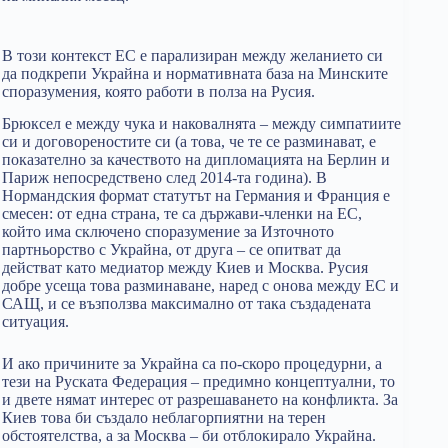
В този контекст ЕС е парализиран между желанието си
да подкрепи Украйна и нормативната база на Минските
споразумения, която работи в полза на Русия.
Брюксел е между чука и наковалнята – между симпатиите
си и договореностите си (а това, че те се разминават, е
показателно за качеството на дипломацията на Берлин и
Париж непосредствено след 2014-та година). В
Нормандския формат статутът на Германия и Франция е
смесен: от една страна, те са държави-членки на ЕС,
който има сключено споразумение за Източното
партньорство с Украйна, от друга – се опитват да
действат като медиатор между Киев и Москва. Русия
добре усеща това разминаване, наред с онова между ЕС и
САЩ, и се възползва максимално от така създадената
ситуация.
И ако причините за Украйна са по-скоро процедурни, а
тези на Руската Федерация – предимно концептуални, то
и двете нямат интерес от разрешаването на конфликта. За
Киев това би създало неблагорпиятни на терен
обстоятелства, а за Москва – би отблокирало Украйна.