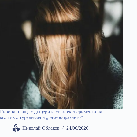
Европа плаща с дъщерите си за експеримента на
мултикултурализма и „разнообразието“
Николай Облаков
24/06/2026