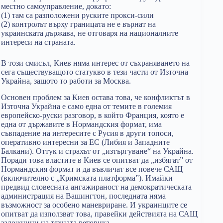
местно самоуправление, докато:
(1) там са разположени руските прокси-сили
(2) контролът върху границата не е върнат на
украинската държава, не отговаря на националните
интереси на страната.
В този смисъл, Киев няма интерес от съхраняването на
сега съществуващото статукво в тези части от Източна
Украйна, защото то работи за Москва.
Основен проблем за Киев остава това, че конфликтът в
Източна Украйна е само една от темите в големия
европейско-руски разговор, в който Франция, която е
една от държавите в Нормандския формат, има
съвпадение на интересите с Русия в други топоси,
оперативно интересни за ЕС (Либия и Западните
Балкани). Оттук и страхът от „изтъргуване“ на Украйна.
Поради това властите в Киев се опитват да „избягат” от
Нормандския формат и да въвличат все повече САЩ
(включително с „Кримската платформа”). Имайки
предвид словесната ангажираност на демократическата
администрация на Вашингтон, последната няма
възможност за особено маневриране. И украинците се
опитват да използват това, правейки действията на САЩ
заложници на тяхната реторика.