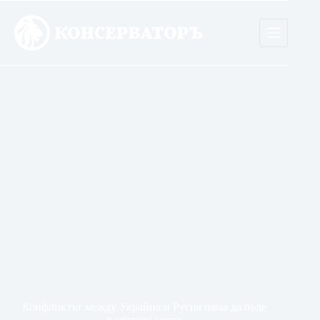
Skip
to
content
Конфликтът между Украйна и Русия няма да бъде
разрешен скоро