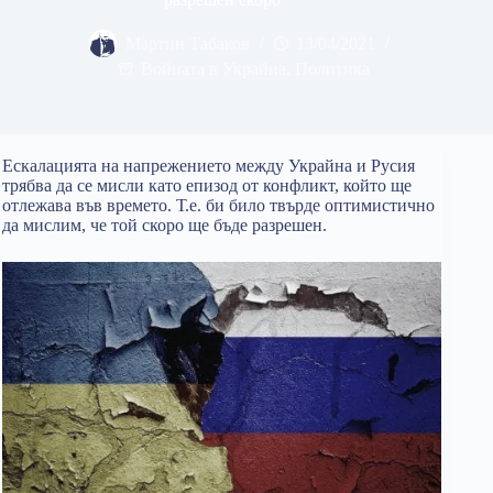
Мартин Табаков
13/04/2021
Войната в Украйна
,
Политика
Ескалацията на напрежението между Украйна и Русия
трябва да се мисли като епизод от конфликт, който ще
отлежава във времето. Т.е. би било твърде оптимистично
да мислим, че той скоро ще бъде разрешен.