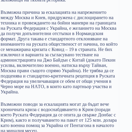
Възможна причина за ескалацията на напрежението
между Москва и Киев, придружена с дислоцирането на
техника и провеждането на бойни маневри на границата
на Руската Федерация с Украйна, е желанието на Москва
да получи допълнителни отстъпки в Нормандския
формат. Друга такава е стандартното отклоняване на
вниманието на руската общественост от начина, по който
се менажирана кризата с Ковид – 19 в страната. Не бих
изключил и варианта за съгласувано тестване на
администрацията на Джо Байдън с Китай (докато Пекин
усилва, включително военно, натиска върху Тайван,
Москва прави същото спрямо Украйна). Не трябва да се
подценява и стандартно-критичната рецепция в Руската
Федерация на увеличаващия се обем от общи учения в
Черно море на НАТО, в които като партньор участва и
Украйна.
Възможни поводи за ескалацията могат да бъдат вече
хроничната криза с водоснабдяването в Крим (поради
което Руската Федерация да се опита да свърже Донбас с
Крим), както и получаването на пакет от 125 млн. долара
като военна помощ за Украйна от Пентагона в началото
на миналия месец.