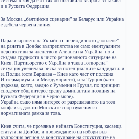
система в коя да е от тях би поставило въпроса за такава
и в Руската Федерация.
За Москва „балтийски сценарии” за Беларус или Украйна
е дебела червена линия.
Парализирането на Украйна с периодичното „чоплене”
на раната в Донбас възпрепятства не само евентуалните
перспективи за членство в Алианса на Украйна, но и
създава трудности в чисто регионалното ситуиране на
Киев. Партньорство с Украйна в таква „отворена“
ситуация увеличава риска за потенциалните кандидати: и
за Полша (оста Варшава – Киев като част от полския
Интермариум или Междуморието), и за Турция (като
държава, която, заедно с Румъния и Грузия, по принцип
споделят общ интерес срещу доминантата позиция на
Руската Федерация в Черно море).
Украйна също няма интерес от разрешаването на този
конфликт, докато Минските споразумения са
нормативната рамка за това.
Киев счита, че промяна в нейната Конституция, касаеща
статута на Донбас, и провеждането на избори във
въпросния регион за конструиране на структурите на