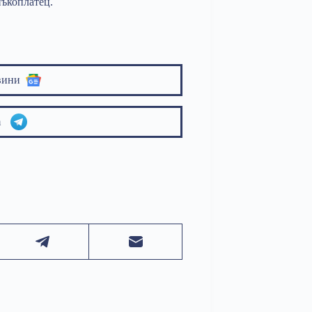
нъкоплатец.
вини
am