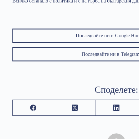
Всичко останало е политика и е на гърба на българския да
Последвайте ни в
Google Но
Последвайте ни в
Telegr
Споделете: