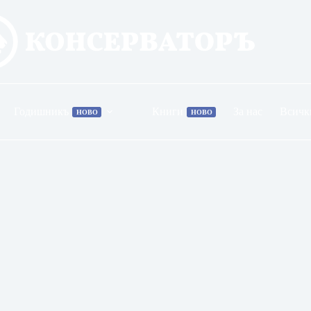
Годишникъ
Книги
За нас
Всичк
НОВО
НОВО