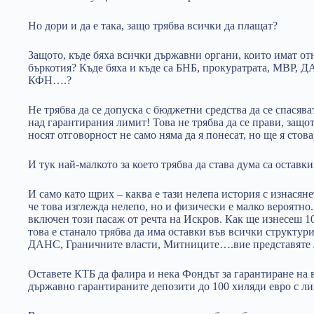
Но дори и да е така, защо трябва всички да плащат?
Защото, къде бяха всички държавни органи, които имат от
бъркотия? Къде бяха и къде са БНБ, прокуратрата, МВР, 
КФН….?
Не трябва да се допуска с бюджетни средства да се спасява
над гарантирания лимит! Това не трябва да се прави, защото
носят отговорност не само няма да я понесат, но ще я стов
И тук най-малкото за което трябва да става дума са оставки
И само като щрих – каква е тази нелепа история с изнасяне
че това изглежда нелепо, но и физически е малко вероятно
включен този пасаж от речта на Искров. Как ще изнесеш 10
това е станало трябва да има оставки във всички структур
ДАНС, Граничните власти, Митниците….вие представяте ли
Оставете КТБ да фалира и нека Фондът за гарантиране на 
държавно гарантираните депозити до 100 хиляди евро с ли