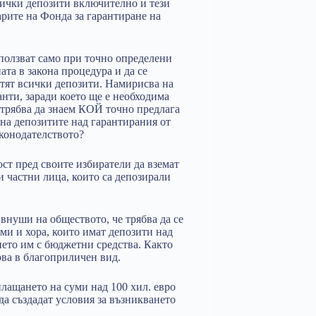
всички депозити включително и тези
арите на Фонда за гарантиране на
зползват само при точно определени
ата в закона процедура и да се
латят всички депозити. Намирисва на
нти, заради което ще е необходима
И трябва да знаем КОЙ точно предлага
на депозитите над гарантирания от
аконодателството?
ст пред своите избиратели да вземат
и частни лица, които са депозирали
 внуши на обществото, че трябва да се
рми и хора, които имат депозити над
нето им с бюджетни средства. Както
това в благоприличен вид.
плащането на суми над 100 хил. евро
да създадат условия за възникването