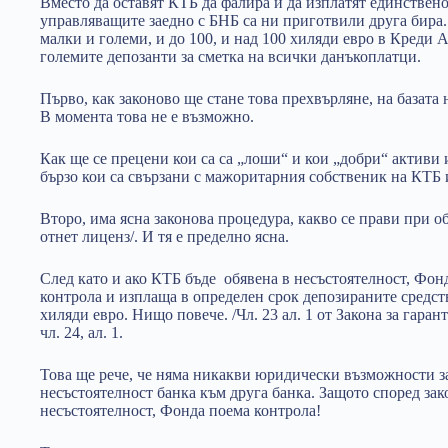
Вместо да оставят КТБ да фалира и да изплатят единствено
управляващите заедно с БНБ са ни приготвили друга бира.
малки и големи, и до 100, и над 100 хиляди евро в Креди А
големите депозанти за сметка на всички данъкоплатци.
Първо, как законово ще стане това прехвърляне, на базата
В момента това не е възможно.
Как ще се прецени кои са са „лоши“ и кои „добри“ активи и
бързо кои са свързани с мажоритарния собственик на КТБ 
Второ, има ясна законова процедура, какво се прави при об
отнет лиценз/. И тя е пределно ясна.
След като и ако КТБ бъде обявена в несъстоятелност, Фонд
контрола и изплаща в определен срок депозираните средст
хиляди евро. Нищо повече. /Чл. 23 ал. 1 от Закона за гаран
чл. 24, ал. 1.
Това ще рече, че няма никакви юридически възможности за
несъстоятелност банка към друга банка. Защото според зак
несъстоятелност, Фонда поема контрола!