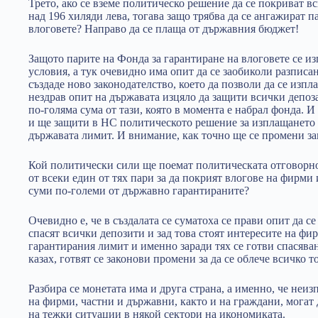
Трето, ако се вземе политическо решение да се покриват 
над 196 хиляди лева, тогава защо трябва да се ангажират п
влоговете? Направо да се плаща от държавния бюджет!
Защото парите на Фонда за гарантиране на влоговете се и
условия, а тук очевидно има опит да се заобиколи разписан
създаде ново законодателство, което да позволи да се изп
нездрав опит на държавата изцяло да защити всички депоза
по-голяма сума от тази, която в момента е набрал фонда. 
и ще защити в НС политическото решение за изплащането 
държавата лимит. И внимание, как точно ще се промени з
Кой политически сили ще поемат политическата отговорно
от всеки един от тях пари за да покрият влогове на фирми 
суми по-големи от държавно гарантираните?
Очевидно е, че в създалата се суматоха се прави опит да се
спасят всички депозити и зад това стоят интересите на фи
гарантирания лимит и именно заради тях се готви спасява
казах, готвят се законови промени за да се облече всичко 
Разбира се монетата има и друга страна, а именно, че неиз
на фирми, частни и държавни, както и на граждани, могат 
на тежки ситуации в някой сектори на икономиката.