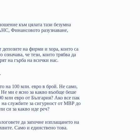
ношение към цялата тази безумна
ДАНС, Финансовото разузнаване,
т депозите на фирми и хора, които са
 означава, че тези, които трябва да
арят на гърба на всички нас.
.
то на 100 млн. евро в брой. Не само,
. Не ми е ясно за какво въобще беше
0 млн евро от България? Ако все пак
и на службите за сигурност от МВР до
 си за какво иде реч?
влоговете да започне изплащането на
хвите. Само и единствено това.