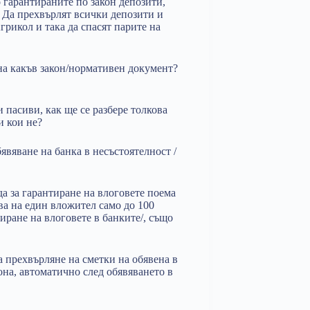
 гарантираните по закон депозити,
 Да прехвърлят всички депозити и
грикол и така да спасят парите на
 на какъв закон/нормативен документ?
 пасиви, как ще се разбере толкова
и кои не?
явяване на банка в несъстоятелност /
а за гарантиране на влоговете поема
ва на един вложител само до 100
тиране на влоговете в банките/, също
 прехвърляне на сметки на обявена в
она, автоматично след обявяването в