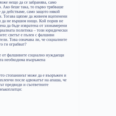
може нещо да се забранява, само
о. Ако беше така, то първо трябваше
е да действаме, само защото някой
ни. Тогава щяхме да живеем вцепенени
 и да не вършим нищо. Кой порив не
ена да бъде извратена от злонамерени
оциалната политика – този юридически
ите: светът е пълен с фалшиви
ли. Това означава ли, че социалните
о ги ограбват?
ите от фалшивите социално нуждаещи
ата необходима въоръжена
дето стопанинът може да е въоръжен и
разхленчи после адвокатът на апаша, че
нът предвиди и съответните
анъкоплатци: