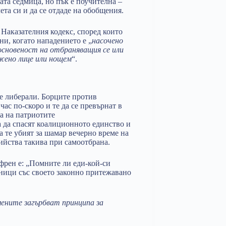
ата седмица, но пък е поучителна –
ета си и да се отдаде на обобщения.
Наказателния кодекс, според които
и, когато нападението е „
насочено
основеност на отбраняващия се или
ъжено лице или нощем
“.
е либерали. Борците против
 час по-скоро и те да се превърнат в
та на патриотите
 да спасят коалиционното единство и
да те убият за шамар вечерно време на
ийства такива при самоотбрана.
френ е: „Помните ли еди-кой-си
еници със своето законно притежавано
ените загърбват принципа за