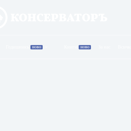
Годишникъ
Книги
За нас
Всичк
НОВО
НОВО