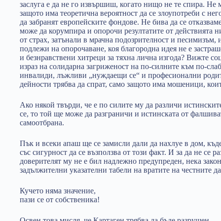
заслуга е да не го извършиш, когато нищо не те спира. Не 
защото има теоретична вероятност да се злоупотреби с нег
да забранят европейските фондове. Не бива да се отказвам
може да корумпира и опорочи резултатите от действията 
от страх, затънали в мрачна подозрителност и песимизъм,
подлежи на опорочаване, коя благородна идея не е застраш
и безнравствени хитреци за тяхна лична изгода? Вижте с
израз на солидарна загриженост на по-силните към по-слаб
инвалиди, лъжливи „нуждаещи се“ и професионални родите
дейности трябва да спрат, само защото има мошеници, коит
Ако някой твърди, че е по силите му да различи истинск
се, то той ще може да разграничи и истинската от фалшив
самоотбрана.
Пък и всеки апаш ще се замисли дали да нахлуе в дом, къ
със сигурност да се възползва от този факт. И за да не се 
доверителят му не е бил надлежно предупреден, нека зако
задължителни указателни табели на вратите на честните д
Кучето няма значение,
пази се от собственика!
Освен това мисля, че Картаген трябва да бъде разрушен.