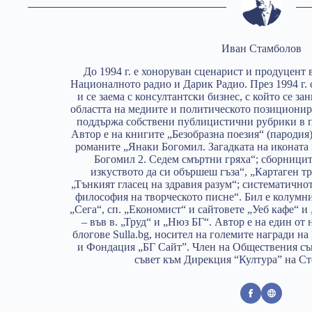
Иван Стамболов
До 1994 г. е хоноруван сценарист и продуцент 
Националното радио и Дарик Радио. През 1994 г.
и се заема с консултантски бизнес, с който се з
областта на медиите и политическото позиционир
поддържа собствени публицистични рубрики в п
Автор е на книгите „Безобразна поезия“ (пародия)
романите „Янаки Богомил. Загадката на иконата
Богомил 2. Седем смъртни гряха“; сборници
изкуството да си обършеш гъза“, „Картаген тр
„Тънкият гласец на здравия разум“; систематично
философия на творческото писне“. Бил е колумн
„Сега“, сп. „Економист“ и сайтовете „Уеб кафе“ и
– във в. „Труд“ и „Нюз БГ“. Автор е на един от
блогове Sulla.bg, носител на големите награди 
и Фондация „БГ Сайт”. Член на Обществения съ
съвет към Дирекция “Култура” на С