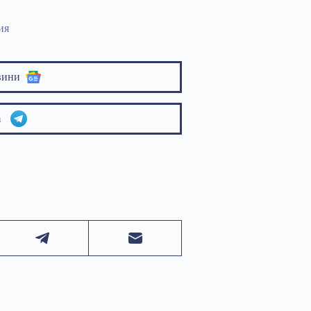
ия
вини
am