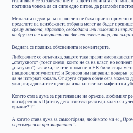
Извинявам се за закъснението, защото новината е от минал
подтиква човека да си сипе едно питие, да разглоби пистол
Миналата седмица на първо четене бяха приети промени в 
пределите на неизбежната отбрана могат да бъдат превишен
срещу живота, здравето, сво6одата или половата неприк
на другиго и е извършено от две или повече лица, от въор
Веднага се появиха обясненията и коментарите.
Либералите се опълчиха, защото така правят американскит
„статуквото“ (тоест онези, които не са на власт, но копнеят
„статукво“) заявиха, че тези промени в НК били стара меч
(националпопулистите) и Борисов им направил подарък, за
да не изтърват кокала. От друга страна обаче сега можело 
улицата; адвокатите щели да изкарат всички мафиотски уб
Когато става дума за притежаване на оръжие, любимият ре
шизофреник в Щатите, дето изпозастреля еди-колко-си уч
оръжие?!?“.
А когато става дума за самоотбрана, любимото ми е:
„Пром
съразмерност при защитата“.