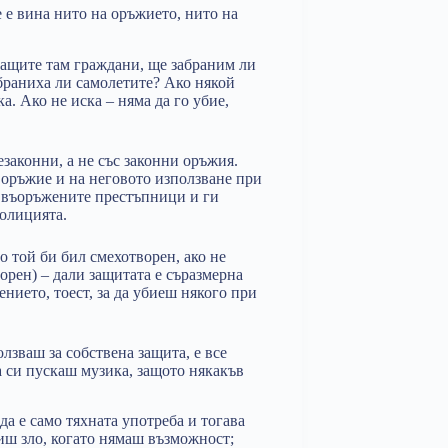
е е вина нито на оръжието, нито на
акащите там граждани, ще забраним ли
браниха ли самолетите? Ако някой
ка. Ако не иска – няма да го убие,
законни, а не със законни оръжия.
оръжие и на неговото използване при
 въоръжените престъпници и ги
полицията.
о той би бил смехотворен, ако не
орен) – дали защитата е съразмерна
нието, тоест, за да убиеш някого при
лзваш за собствена защита, е все
а си пускаш музика, защото някакъв
а е само тяхната употреба и тогава
шиш зло, когато нямаш възможност;