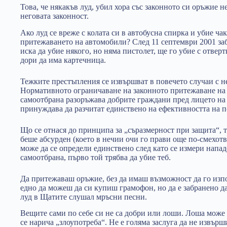
Това, че някакъв луд, убил хора със законното си оръжие н
неговата законност.
Ако луд се вреже с колата си в автобусна спирка и убие ч
притежаването на автомобили? След 11 септември 2001 за
иска да убие някого, но няма пистолет, ще го убие с отверт
дори да има картечница.
Тежките престъпления се извършват в повечето случаи с не
Нормативното ограничаване на законното притежаване на 
самоотбрана разоръжава добрите граждани пред лицето на
принуждава да разчитат единствено на ефективността на 
Що се отнася до принципа за „съразмерност при защита“, т
беше абсурден (което в нечии очи го прави още по-смехотв
може да се определи единствено след като се измери нападе
самоотбрана, първо той трябва да убие теб.
Да притежаваш оръжие, без да имаш възможност да го изпо
едно да можеш да си купиш грамофон, но да е забранено д
луд в Щатите слушал мръсни песни.
Вещите сами по себе си не са добри или лоши. Лоша може д
се нарича „злоупотреба“. Не е голяма заслуга да не извър