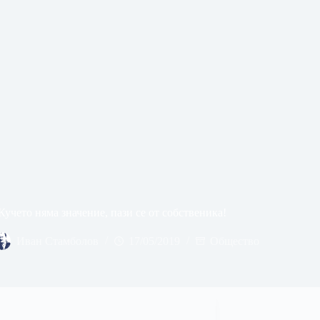
Кучето няма значение, пази се от собственика!
Иван Стамболов
17/05/2019
Общество