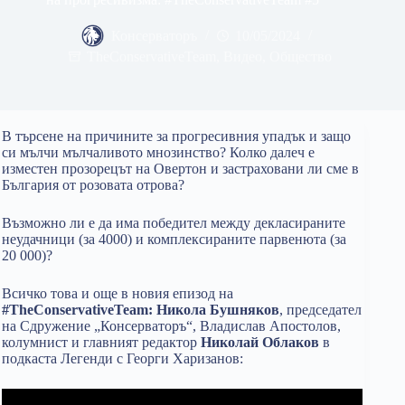
Консерваторъ
10/05/2024
TheConservativeTeam
,
Видео
,
Общество
В търсене на причините за прогресивния упадък и защо
си мълчи мълчаливото мнозинство? Колко далеч е
изместен прозорецът на Овертон и застраховани ли сме в
България от розовата отрова?
Възможно ли е да има победител между декласираните
неудачници (за 4000) и комплексираните парвенюта (за
20 000)?
Всичко това и още в новия епизод на
#TheConservativeTeam: Никола Бушняков
, председател
на Сдружение „Консерваторъ“, Владислав Апостолов,
колумнист и главният редактор
Николай Облаков
в
подкаста Легенди с Георги Харизанов: