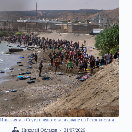
Инвазията в Сеута и лявото заличаване на Реконкистата
Николай Облаков
31/07/2026