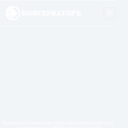
Skip
to
content
Мълчаливото мнозинство срещу кресливото малцинство
на прогресивизма: #TheConservativeTeam #5