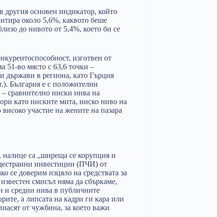
в другия основен индикатор, който
авитира около 5,6%, каквото беше
лизо до нивото от 5,4%, което би се
онкурентоспособност, изготвен от
а 51-во място с 63,6 точки –
ги държави в региона, като Гърция
1 т.). България е с положителни
– сравнително ниски нива на
ори като ниските мита, ниско ниво на
 високо участие на жените на пазара
, налице са „ширеща се корупция и
ждестранни инвестиции (ПЧИ) от
ко се доверим изцяло на средствата за
 известен смисъл няма да сбъркаме,
и и средни нива в публичните
рите, а липсата на кадри ги кара или
 внасят от чужбина, за което важи