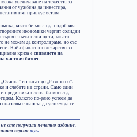
посока увеличаване на тежестта за
мпания от чужбина да инвестира,
 негативният привкус остава.
номика, която би могла да подобрява
 Отворените икономики черпят солидни
 търпят значителни щети, когато
то не можем да контролираме, но със
вени. Най-ефикасното лекарство за
нциална криза е
свиването на
на частния бизнес
.
 „Осанна“ и стигат до „Разпни го“.
ака и слабите ни страни. Само един
 и предизвикателства би могъл да
отидем. Колкото по-рано успеем да
по-голям е шансът да успеем да ги
 не сте получили печатно издание,
лната версия
тук.