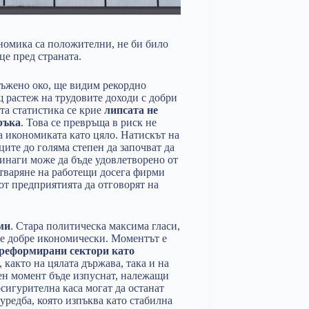
номика са положителни, не би било
це пред страната.
ръжено око, ще видим рекордно
щ растеж на трудовите доходи с добри
та статистика се крие
липсата не
ръка
. Това се превръща в риск не
за икономиката като цяло. Натискът на
ците до голяма степен да започват да
винаги може да бъде удовлетворено от
затваряне на работещи досега фирми
от предприятията да отговорят на
ми
. Стара политическа максима гласи,
 е добре икономически. Моментът е
реформирани сектори като
 както на цялата държава, така и на
ен момент бъде изпуснат, належащи
игурителна каса могат да останат
уредба, която изпъква като стабилна