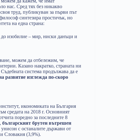
о можем да кажем, че имат
ло нас. Сред тях без никакво
 своя труд, публикуван за първи път
 философ синтезира простичък, но
тета на една страна:
 до изобилие – мир, ниски данъци и
ване, можем да отбележим, че
итерии. Казано накратко, страната ни
. Съдебната система продължава да е
на развитие изглежда по-скоро
институт, икономиката на България
към средата на 2018 г. Основният
отчита поредно за последните 8
,
българският брутен вътрешен
 унисон с останалите държави от
и Словакия (3,9%).