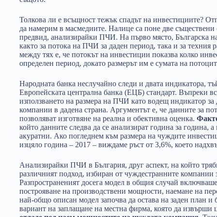
Толкова ли е всъщност тежък спадът на инвестициите? Отг
да намерим в масмедиите. Налице са поне две съществени 
предвид, анализирайки ПЧИ. На първо място, Българска н
както за потока на ПЧИ за даден период, така и за техния 
между тях е, че потокът на инвестиции показва колко инв
определен период, докато размерът им е сумата на потоци
Народната банка неслучайно следи и двата индикатора, тъй
Европейската централна банка (ЕЦБ) стандарт. Въпреки в
използването на размера на ПЧИ като водещ индикатор за
компании в дадена страна. Аргументът е, че данните за по
позволяват изготвяне на реална и обективна оценка.
Факт
който данните следва да се анализират година за година, а 
акуратни. Ако погледнем към размера на чуждите инвести
изцяло година – 2017 – виждаме ръст от 3,6%, което надхвъ
Анализирайки ПЧИ в България, друг аспект, на който трябв
различният подход, избиран от чуждестранните компании з
Разпространеният досега модел в общия случай включваше, 
построяване на производствени мощности, наемане на перс
най-общо описан модел започва да остава на заден план и 
вариант на заплащане на местна фирма, която да извърши ц