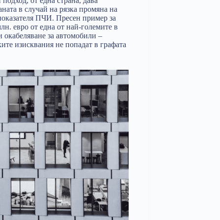
и подход, от една страна, дава
аната в случай на рязка промяна на
 показателя ПЧИ. Пресен пример за
н. евро от една от най-големите в
и окабеляване за автомобили –
ките изисквания не попадат в графата