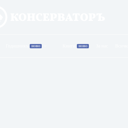
Годишникъ
Книги
За нас
Всичк
НОВО
НОВО