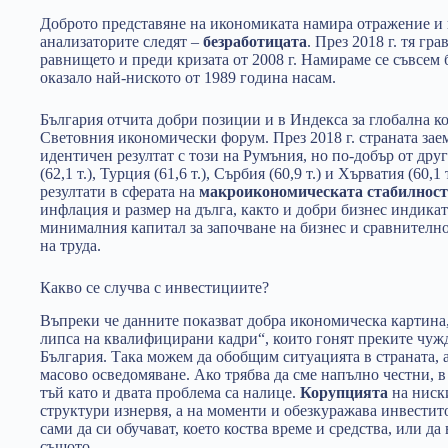
Доброто представяне на икономиката намира отражение и 
анализаторите следят –
безработицата
. През 2018 г. тя гр
равнището и преди кризата от 2008 г. Намираме се съвсем б
оказало най-ниското от 1989 година насам.
България отчита добри позиции и в Индекса за глобална к
Световния икономически форум. През 2018 г. страната заем
идентичен резултат с този на Румъния, но по-добър от дру
(62,1 т.), Турция (61,6 т.), Сърбия (60,9 т.) и Хърватия (60,
резултати в сферата на
макроикономическата стабилност
инфлация и размер на дълга, както и добри бизнес индикат
минималния капитал за започване на бизнес и сравнително
на труда.
Какво се случва с инвестициите?
Въпреки че данните показват добра икономическа картина
липса на квалифицирани кадри“, които гонят преките чу
България. Така можем да обобщим ситуацията в страната, а
масово осведомяване. Ако трябва да сме напълно честни, в
тъй като и двата проблема са налице.
Корупцията
на ниск
структури изнервя, а на моменти и обезкуражава инвестито
сами да си обучават, което коства време и средства, или да
същото.