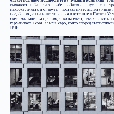
отдаде под наем мощностите на чуждата компания
. Тоз
гъвкавост на бизнеса за по-безпроблемно напускане на стр
макрокартината, а от друга – поставя инвестицията извън
подобен модел на инвестиране са вложените в Плевен 32 мл
света компании за производство на електрически системи 
германската Leoni. 32 млн. евро, които според статистичес
ПЧИ.