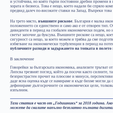
и устойчива, но която търпи постоянни дребни промени в 
хората и бизнеса. Това е нещо, което надали би спряло ко
предвид далеч по-високите ставки на Запад. Въпреки това
На трето място,
външните рискове
. България е малка ико
положението си единствено и само ако е от отворен тип.
дивиденти в период на глобален икономически подем, но и
светът започне да буксува. Външните рискове са нещо, кое
сигурност са нещо, за което можем и трябва да сме подгот
избягване на икономически турбуленции в период на поте
публичните разходи и задържането на топката в полето 
В заключение
Говорейки за българската икономика, анализите тръгват от
Липсва трезвият поглед, който да посочи както силните, т
безпристрастен прочит на плюсове и минуси, перспективи
даде ясна оценка къде се намираме и къде бихме могли да 
дефинираме дългосрочните си икономически цели, толкова 
изпълним.
Тази статия е част от „Годишникъ“ за 2018 година. Ако
можете да свалите напълно безплатно пълната дигита