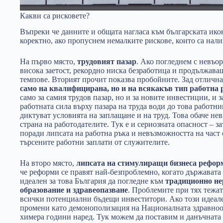
Какви са рисковете?
Въпреки че данните и общата нагласа към българската ико
коректно, ако пропуснем немалките рискове, които са нали
На първо място,
трудовият пазар
. Ако погледнем с невъо
висока заетост, рекордно ниска безработица и продължава
темпове. Вторият прочит показва пробойните. Зад отлична
само на квалифицирана, но и на всякакъв тип работна 
само за самия трудов пазар, но и за новите инвестиции, и 
работната сила върху пазара на труда води до това работни
диктуват условията на заплащане и на труд. Това обаче не
страна на работодателите. Тук е и сериозната опасност – 
поради липсата на работна ръка и невъзможността на част 
търсените работни заплати от служителите.
На второ място,
липсата на стимулиращи бизнеса рефор
че реформи се правят най-безпроблемно, когато държавата
идеален за това България да погледне към
традиционно не
образование и здравеопазване
. Проблемите при тях тежат,
всички потенциални бъдещи инвеститори. Ако този идеал
промени като демонополизация на Националната здравноос
химера години наред. Тук можем да поставим и данъчната 