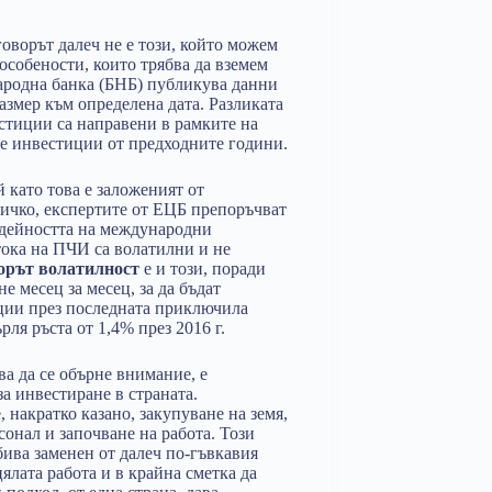
оворът далеч не е този, който можем
особености, които трябва да вземем
ародна банка (БНБ) публикува данни
размер към определена дата. Разликата
естиции са направени в рамките на
те инвестиции от предходните години.
 като това е заложеният от
сичко, експертите от ЕЦБ препоръчват
 дейността на международни
тока на ПЧИ са волатилни и не
орът волатилност
е и този, поради
не месец за месец, за да бъдат
ции през последната приключила
рля ръста от 1,4% през 2016 г.
а да се обърне внимание, е
а инвестиране в страната.
накратко казано, закупуване на земя,
онал и започване на работа. Този
бива заменен от далеч по-гъвкавия
ялата работа и в крайна сметка да