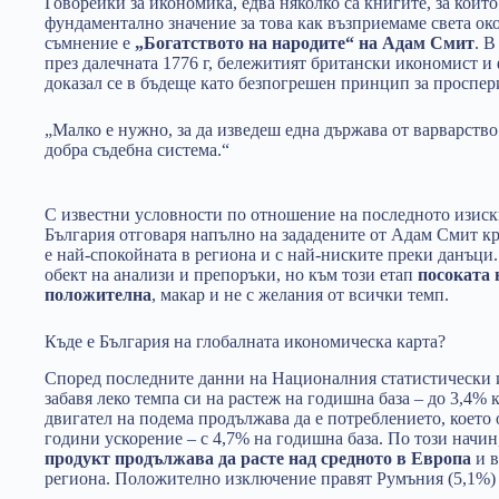
Говорейки за икономика, едва няколко са книгите, за коит
фундаментално значение за това как възприемаме света око
съмнение е
„Богатството на народите“ на Адам Смит
. В
през далечната 1776 г, бележитият британски икономист и
доказал се в бъдеще като безпогрешен принцип за проспери
„Малко е нужно, за да изведеш една държава от варварство
добра съдебна система.“
С известни условности по отношение на последното изиск
България отговаря напълно на зададените от Адам Смит кр
е най-спокойната в региона и с най-ниските преки данъци
обект на анализи и препоръки, но към този етап
посоката 
положителна
, макар и не с желания от всички темп.
Къде е България на глобалната икономическа карта?
Според последните данни на Националния статистически 
забавя леко темпа си на растеж на годишна база – до 3,4% 
двигател на подема продължава да е потреблението, което 
години ускорение – с 4,7% на годишна база. По този начин
продукт продължава да расте над средното в Европа
и в
региона. Положително изключение правят Румъния (5,1%) 