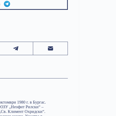
am
ктомври 1980 г. в Бургас.
в ЮЗУ „Неофит Рилски“ –
 „Св. Климент Охридски“.