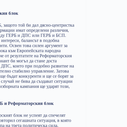
кия блок
Б, защото той би дал дясно-центристка
ормации имат определени различия,
между ГЕРБ и ДПС или ГЕРБ и БСП.
 интереси, балансът в подобна
анти. Освен това силен аргумент за
лока към Европейската народна
че от резултатите на Реформаторския
иант би могъл да стане доста
ДПС, които при подобно развитие на
ително стабилно управление. Затова
ще бъдат конкуренти и ще се борят за
 случай не бива да създават ситуации
изборната кампания ще ударят този,
РБ и Реформаторския блок
ският блок не успеят да спечелят
вторил сегашната ситуация, в която
па на трета политическа сила.