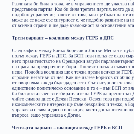
Разликата би била в това, че в управлението ще участва н
представена партия. Коя би била третата партия, която да д
подобно управление, зависи от това, кои ще бъдат партиит
може да се каже със сигурност е, че подобно развитие на 
от всички страни и ще даде възможност за основателни ат
Трети вариант – коалиция между ГЕРБ и ДПС
След кафето между Бойко Борисов и Лютви Местан в публи
полъх между ГЕРБ и ДПС. За БСП този полъх се оказа смра
него правителството на Орешарски загуби парламентарната
на прага на предсрочни избори. Топлият полъх и съвместн
неща. Подобна коалиция ще е тежка преди всичко за ГЕРБ,
огромни негативи от нея. Как ще излезе Борисов от общо 
отговор няма как да бъде даден сега. Със сигурност такова
единствено политическо основание и то е – вън БСП от вла
би бил достатъчен за избирателите на ГЕРБ да преглътнат 
чийто символ днес е Делян Пеевски. Освен това при подо
икономическите интереси ще бъде безкрайно и тежко, а Бо
управлява с лява и дясна опозиция, което допълнително ще
въпроса, защо управлява с Доган.
Четвърти вариант – коалиция между ГЕРБ и БСП