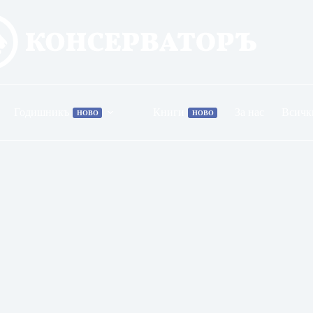
Годишникъ
Книги
За нас
Всичк
НОВО
НОВО