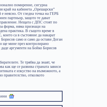
ционално помирение, сигурна
ия край на кабинета „Орешарски”
й е неясно. От гледна точка на ГЕРБ
нен партньор, защото те дават
правление. Нещата с ДПС стоят по
бра форма, няма признаци на
дена практика. В същото време в
 които са в състояние да накарат
 Борисов само и само да остави Доган
но ще мине през контролирано
е даде аргументи на Бойко Борисов
бирателите. Те трябва да знаят, че
ва как ще се развива страната зависи
литиката е изкуство на възможното, а
но правителство, отколкото
вини