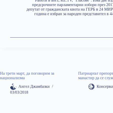
Работи в БНТ, RE:TV, "Гласове". Има две из
предсрочните парламентарни избори през 2017
депутат от гражданската квота на ГЕРБ в 24 МИР
година е избран за народен представител в 4
На трети март, да поговорим за
Патриархът препоръ
национализма
манастир да се слу
Ангел Джамбазки
Консерва
03/03/2018