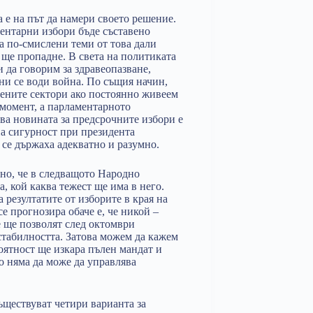
е на път да намери своето решение.
ментарни избори бъде съставено
а по-смислени теми от това дали
ще пропадне. В света на политиката
 да говорим за здравеопазване,
ни се води война. По същия начин,
вените сектори ако постоянно живеем
 момент, а парламентарното
ва новината за предсрочните избори е
на сигурност при президента
 се държаха адекватно и разумно.
сно, че в следващото Народно
, кой каква тежест ще има в него.
а резултатите от изборите в края на
е прогнозира обаче е, че никой –
 ще позволят след октомври
стабилността. Затова можем да кажем
оятност ще изкара пълен мандат и
о няма да може да управлява
ъществуват четири варианта за