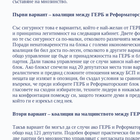
съставяне на мнозинство.
Първи вариант – коалиция между ГЕРБ и Реформаторс
Със сигурност това е вариантът, който е най-желан от ГЕР
и принципна легитимност на следващия кабинет. Двете ф
но те със сигурност са по-малки, отколкото различията 
Поради ненатовареността на блока с големи икономически
коалиция би бил доста по-лесен, отколкото в другите вари
общо управление ще бъде и принадлежността на ГЕРБ и б
партия. Дали такова управление ще се случи зависи най-ве
блок. Ако блокът спечели над 20 депутатски места този вар
реалистичен и предвид сложните отношения между БСП и 
нещата ще излязат в опозиция, би създал условия за сравн
въпреки, че преди изборите ГЕРБ и Реформаторският блок 
гласовете на сходни избиратели, техните лидери в никакъв
на конфронтация помежду си, защото тежките думи в пред
който ги е изрекъл след нея.
Втори вариант – коалиция на малцинството между ГЕ
Такъв вариант би могъл да се случи ако ГЕРБ и Реформатор
общо над 121 депутати. Подобен формат практически би по
две партии без мнозинство управляват с негласната подкре