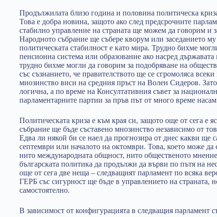
Продължилата близо година и половина политическа криза 
Това е добра новина, защото ако след предсрочните парла
стабилно управление на страната ще можем да говорим и з
Народното събрание ще събере кворум или заседанието му 
политическата стабилност е като мира. Трудно бихме могли
пенсионна система или образование ако насред държавата 
трудно бихме могли да говорим за подобряване на общест
със съзнанието, че правителството ще се сгромоляса всеки
мнозинство виси на средния пръст на Волен Сидеров. Зато
логична, а по време на Консултативния съвет за национал
парламентарните партии за пръв път от много време насам
Политическата криза е към края си, защото още от сега е я
събрание ще бъде съставено мнозинство независимо от това
Едва ли някой би се наел да прогнозира от днес какви ще с
септември или началото на октомври. Това, което може да с
нито международната общност, нито общественото мнение
българската политика да продължи да върви по пътя на не
още от сега две неща – следващият парламент по всяка вер
ГЕРБ със сигурност ще бъде в управлението на страната, н
самостоятелно.
В зависимост от конфигурацията в следващия парламент с