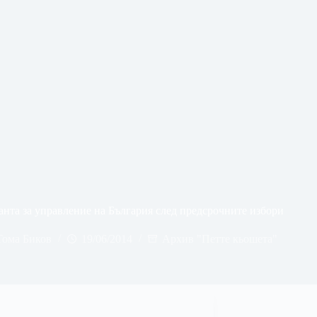
анта за управление на България след предсрочните избори
Тома Биков
19/06/2014
Архив "Петте кьошета"