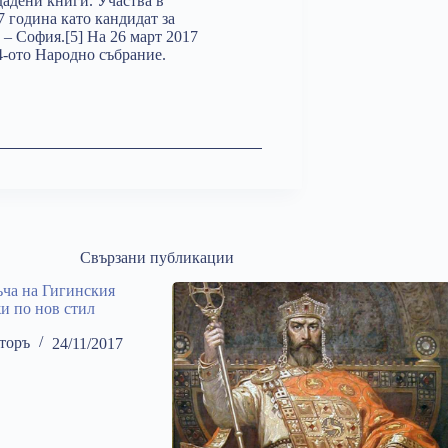
дадени книги. Участва в
 година като кандидат за
 – София.[5] На 26 март 2017
4-ото Народно събрание.
Свързани публикации
ча на Гигинския
жи по нов стил
торъ
24/11/2017