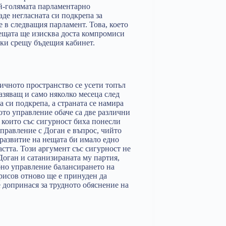
ай-голямата парламентарно
аде негласната си подкрепа за
е в следващия парламент. Това, което
нещата ще изисква доста компромиси
аки срещу бъдещия кабинет.
чното пространство се усети топъл
зяващ и само няколко месеца след
 си подкрепа, а страната се намира
ото управление обаче са две различни
 които със сигурност биха понесли
управление с Доган е въпрос, чийто
 развитие на нещата би имало едно
стта. Този аргумент със сигурност не
Доган и сатанизираната му партия,
бно управление балансирането на
рисов отново ще е принуден да
 допринася за трудното обяснение на