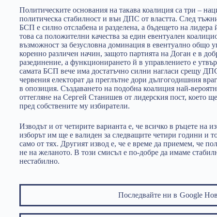
Политическите основания на такава коалиция са три – на
политическа стабилност и вън ДПС от властта. След тъжн
БСП е силно отслабена и разделена, а бъдещето на лидера 
това са положителни качества за един евентуален коалицио
възможност за безусловна доминация в евентуално общо у
коренно различен начин, защото партията на Доган е в до
разединение, а функционирането й в управлението е утвър
самата БСП вече има достатъчно силни нагласи срещу ДПС,
червения електорат да преглътне дори дългогодишния враг
в опозиция. Създаването на подобна коалиция най-вероят
оттегляне на Сергей Станишев от лидерския пост, което щ
пред собствените му избиратели.
Изводът и от четирите варианта е, че всичко в ръцете на из
изборът им ще е валиден за следващите четири години и то
само от тях. Другият извод е, че е време да приемем, че по
не на желаното. В този смисъл е по-добре да имаме стабил
нестабилно.
Последвайте ни в
Google Но