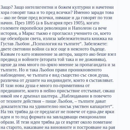
Защо? Защо интелигентни и божем културни и начетени
хора говорят така и то пред всички? Именно заради това
– ако не беше пред всички, нямаше и да говорят по този
начин. През 1895 (а в България през 1905), когато
големите европейски революции и Наполеон са вече
история, а Маркс тъкмо е прогласил учението си, което
ще обезобрази света, излиза забележителната книжка на
Густав Льобон „Психология на тълпите“. Забележете:
двете световни войни са все още в неясното бъдеще.
Казвам го като извинение за автора, защото ако беше взел
предвид и войните (втората той така и не доживява),
щеше да има много по-зряло мнение за пропагандата и за
тълпите. Но и така Льобон прави проникновеното
наблюдение, че тълпата е вид същество със своя душа,
различна от душите на индивидите, които я съставляват.
И тази нова душа е много по-примитивна от
предишните, които в нейно присъствие отстъпват, сякаш
някой им е дръпнал шалтера. „Наблюдавани в повечето
от техните действия – пише Льобон, – тълпите дават
доказателства на удивително нисък умствен капацитет“.
На тях трябва да се предлагат не повече от една-две ярки
идеи и то под формата на завладяващи емоционални
образи. И тези идеи трябва да се въртят около помитане
на старото, наказване на виновните и построяване на рая