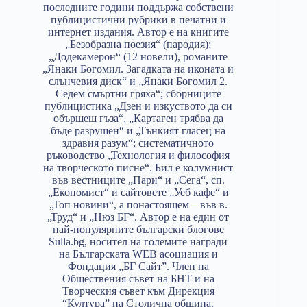
последните години поддържа собствени
публицистични рубрики в печатни и
интернет издания. Автор е на книгите
„Безобразна поезия“ (пародия);
„Додекамерон“ (12 новели), романите
„Янаки Богомил. Загадката на иконата и
слънчевия диск“ и „Янаки Богомил 2.
Седем смъртни гряха“; сборниците
публицистика „Дзен и изкуството да си
обършеш гъза“, „Картаген трябва да
бъде разрушен“ и „Тънкият гласец на
здравия разум“; систематичното
ръководство „Технология и философия
на творческото писне“. Бил е колумнист
във вестниците „Пари“ и „Сега“, сп.
„Економист“ и сайтовете „Уеб кафе“ и
„Топ новини“, а понастоящем – във в.
„Труд“ и „Нюз БГ“. Автор е на един от
най-популярните български блогове
Sulla.bg, носител на големите награди
на Българската WEB асоциация и
Фондация „БГ Сайт”. Член на
Обществения съвет на БНТ и на
Творческия съвет към Дирекция
“Култура” на Столична община.