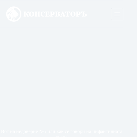
Skip
to
content
Вот на недоверие №5 или как се говори на инфантилната
тълпа