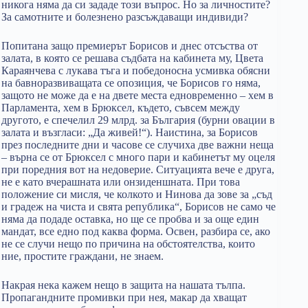
никога няма да си зададе този въпрос. Но за личностите?
За самотните и болезнено разсъждаващи индивиди?
Попитана защо премиерът Борисов и днес отсъства от
залата, в която се решава съдбата на кабинета му, Цвета
Караянчева с лукава тъга и победоносна усмивка обясни
на бавноразвиващата се опозиция, че Борисов го няма,
защото не може да е на двете места едновременно – хем в
Парламента, хем в Брюксел, където, съвсем между
другото, е спечелил 29 млрд. за България (бурни овации в
залата и възгласи: „Да живей!“). Наистина, за Борисов
през последните дни и часове се случиха две важни неща
– върна се от Брюксел с много пари и кабинетът му оцеля
при поредния вот на недоверие. Ситуацията вече е друга,
не е като вчерашната или онзиденшната. При това
положение си мисля, че колкото и Нинова да зове за „съд
и градеж на чиста и свята република“, Борисов не само че
няма да подаде оставка, но ще се пробва и за още един
мандат, все едно под каква форма. Освен, разбира се, ако
не се случи нещо по причина на обстоятелства, които
ние, простите граждани, не знаем.
Накрая нека кажем нещо в защита на нашата тълпа.
Пропагандните промивки при нея, макар да хващат