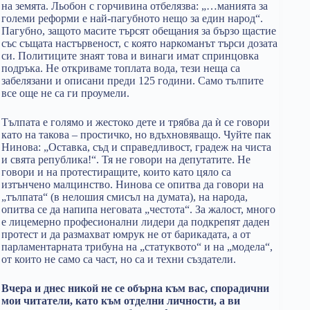
на земята. Льобон с горчивина отбелязва: „…манията за
големи реформи е най-пагубното нещо за един народ“.
Пагубно, защото масите търсят обещания за бързо щастие
със същата настървеност, с която наркоманът търси дозата
си. Политиците знаят това и винаги имат спринцовка
подръка. Не откриваме топлата вода, тези неща са
забелязани и описани преди 125 години. Само тълпите
все още не са ги проумели.
Тълпата е голямо и жестоко дете и трябва да ѝ се говори
като на такова – простичко, но вдъхновяващо. Чуйте пак
Нинова: „Оставка, съд и справедливост, градеж на чиста
и свята република!“. Тя не говори на депутатите. Не
говори и на протестиращите, които като цяло са
изтънчено малцинство. Нинова се опитва да говори на
„тълпата“ (в нелошия смисъл на думата), на народа,
опитва се да напипа неговата „честота“. За жалост, много
е лицемерно професионални лидери да подкрепят даден
протест и да размахват юмрук не от барикадата, а от
парламентарната трибуна на „статуквото“ и на „модела“,
от които не само са част, но са и техни създатели.
Вчера и днес никой не се обърна към вас, спорадични
мои читатели, като към отделни личности, а ви