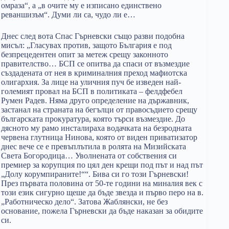
омраза“, а „в очите му е изписано единствено
реваншизъм“. Думи ли са, чудо ли е…
Днес след вота Спас Гърневски също разви подобна
мисъл: „Гласувах против, защото България е под
безпрецедентен опит за метеж срещу законното
правителство… БСП се опитва да спаси от възмездие
създадената от нея в криминалния преход мафиотска
олигархия. За лице на уличния пуч бе изведен най-
големият провал на БСП в политиката – фелдфебел
Румен Радев. Няма друго определение на държавник,
застанал на страната на бегълци от правосъдието срещу
българската прокуратура, която търси възмездие. До
дясното му рамо инсталираха водачката на безродната
червена глутница Нинова, която от виден приватизатор
днес вече се е превъплътила в ролята на Мизийската
Света Богородица… Уволнената от собствения си
премиер за корупция по цял ден крещи под път и над път
„Долу корумпираните!““. Бива си го този Гърневски!
През първата половина от 50-те години на миналия век с
този език сигурно щеше да бъде звезда и първо перо на в.
„Работническо дело“. Затова Жаблянски, не без
основание, пожела Гърневски да бъде наказан за обидите
си.