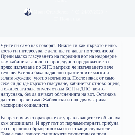
Иван Стамболов
24/07/2020
Политика
Чуйте ги само как говорят! Вижте ги как първото нещо,
което ги интересува, е дали ще ги дават по телевизора!
Преди малко гласуването на поредния вот на недоверие
към кабинета започна с процедурно предложение за
пряко излъчване по БНТ, въпреки че излъчването вече
течеше. Всички бяха надянали празничните маски и
залата жужеше, уютно изпълнена. После някак от само
себе си дойде бързото гласуване, кабинетът отново оцеля,
а оживената зала опустя откъм БСП и ДПС, които
напуснаха, без да изчакат обясненията на вот. Останаха
да стоят прави само Жаблянски и още двама-трима
маскирани социалисти.
Въпреки всичко ораторите от управляващите се обърнаха
към опозицията. И друг път от парламентарната трибуна
са се правили обръщения към отсъстващи слушатели.
Това е така, защото същинските слушатели са пред