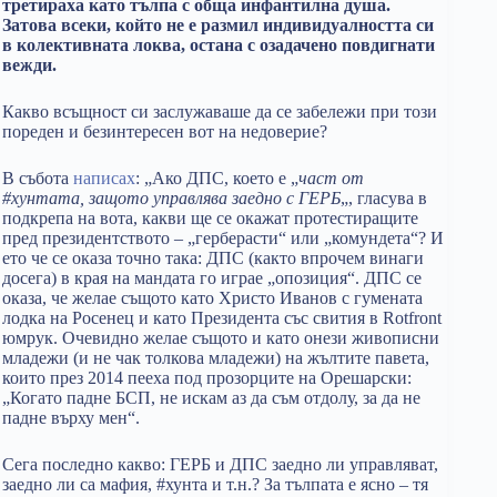
третираха като тълпа с обща инфантилна душа.
Затова всеки, който не е размил индивидуалността си
в колективната локва, остана с озадачено повдигнати
вежди.
Какво всъщност си заслужаваше да се забележи при този
пореден и безинтересен вот на недоверие?
В събота
написах
: „Ако ДПС, което е „
част от
#хунтата, защото управлява заедно с ГЕРБ
„, гласува в
подкрепа на вота, какви ще се окажат протестиращите
пред президентството – „герберасти“ или „комундета“? И
ето че се оказа точно така: ДПС (както впрочем винаги
досега) в края на мандата го играе „опозиция“. ДПС се
оказа, че желае същото като Христо Иванов с гумената
лодка на Росенец и като Президента със свития в Rotfront
юмрук. Очевидно желае същото и като онези живописни
младежи (и не чак толкова младежи) на жълтите павета,
които през 2014 пееха под прозорците на Орешарски:
„Когато падне БСП, не искам аз да съм отдолу, за да не
падне върху мен“.
Сега последно какво: ГЕРБ и ДПС заедно ли управляват,
заедно ли са мафия, #хунта и т.н.? За тълпата е ясно – тя