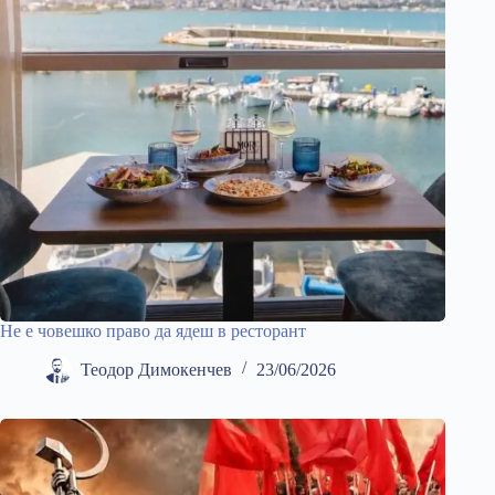
Не е човешко право да ядеш в ресторант
Теодор Димокенчев
23/06/2026