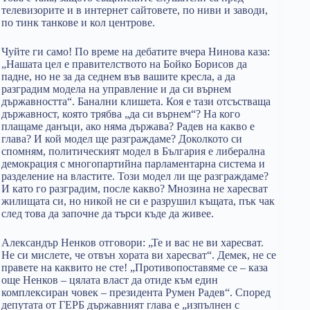
телевизорите и в интернет сайтовете, по ниви и заводи,
по тинк танкове и кол центрове.
Чуйте ги само! По време на дебатите вчера Нинова каза:
„Нашата цел е правителството на Бойко Борисов да
падне, но не за да седнем във вашите кресла, а да
разградим модела на управление и да си върнем
държавността“. Банални клишета. Коя е тази отсъстваща
държавност, която трябва „да си върнем“? На кого
плащаме данъци, ако няма държава? Радев на какво е
глава? И кой модел ще разграждаме? Доколкото си
спомням, политическият модел в България е либерална
демокрация с многопартийна парламентарна система и
разделение на властите. Този модел ли ще разграждаме?
И като го разградим, после какво? Мнозина не харесват
жилищата си, но никой не си е разрушил къщата, пък чак
след това да започне да търси къде да живее.
Александър Ненков отговори: „Те и вас не ви харесват.
Не си мислете, че отвън хората ви харесват“. Демек, не се
правете на каквито не сте! „Противопоставяме се – каза
още Ненков – цялата власт да отиде към един
комплексиран човек – президента Румен Радев“. Според
депутата от ГЕРБ държавният глава е „изпълнен с