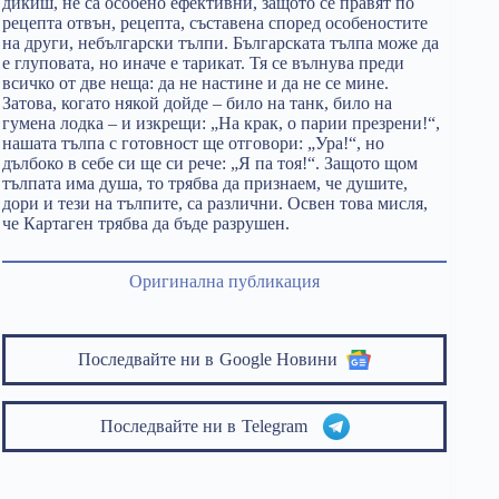
дикиш, не са особено ефективни, защото се правят по
рецепта отвън, рецепта, съставена според особеностите
на други, небългарски тълпи. Българската тълпа може да
е глуповата, но иначе е тарикат. Тя се вълнува преди
всичко от две неща: да не настине и да не се мине.
Затова, когато някой дойде – било на танк, било на
гумена лодка – и изкрещи: „На крак, о парии презрени!“,
нашата тълпа с готовност ще отговори: „Ура!“, но
дълбоко в себе си ще си рече: „Я па тоя!“. Защото щом
тълпата има душа, то трябва да признаем, че душите,
дори и тези на тълпите, са различни. Освен това мисля,
че Картаген трябва да бъде разрушен.
Оригинална публикация
Последвайте ни в
Google Новини
Последвайте ни в
Telegram