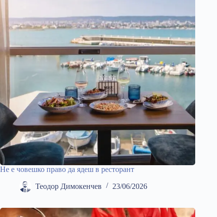
Не е човешко право да ядеш в ресторант
Теодор Димокенчев
23/06/2026