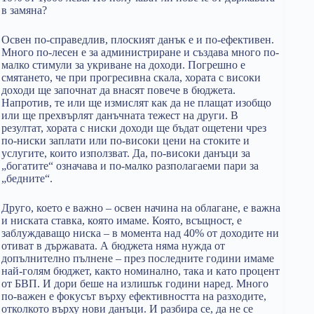
в замяна?
Освен по-справедлив, плоският данък е и по-ефективен.
Много по-лесен е за администриране и създава много по-
малко стимули за укриване на доходи. Погрешно е
смятането, че при прогресивна скала, хората с високи
доходи ще започнат да внасят повече в бюджета.
Напротив, те или ще измислят как да не плащат изобщо
или ще прехвърлят данъчната тежест на други. В
резултат, хората с ниски доходи ще бъдат ощетени чрез
по-ниски заплати или по-високи цени на стоките и
услугите, които използват. Да, по-високи данъци за
„богатите“ означава и по-малко разполагаеми пари за
„бедните“.
Друго, което е важно – освен начина на облагане, е важна
и ниската ставка, която имаме. Която, всъщност, е
заблуждаващо ниска – в момента над 40% от доходите ни
отиват в държавата. А бюджета няма нужда от
допълнително пълнене – през последните години имаме
най-голям бюджет, както номинално, така и като процент
от БВП. И дори беше на излишък години наред. Много
по-важен е фокусът върху ефективността на разходите,
отколкото върху нови данъци. И разбира се, да не се