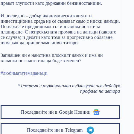
правят глупости като държавни бензиностанции.
И последно – добър икономически климат и
инвестиционна среда не се създават само с ниски данъци.
По-важна е предвидимостта и възможностите за
планиране. С непрекъсната промяна на данъци (каквато
се случва) и дебати като този за прогресивно облагане,
няма как да привличаме инвеститори.
Заплашен ли е наистина плоският данък и има ли
възможност наистина да бъде заменен?
#любимататемаданъци
*Текстът е първоначално публикуван във фейсбук
профила на автора
Последвайте ни в
Google Новини
Последвайте ни в
Telegram