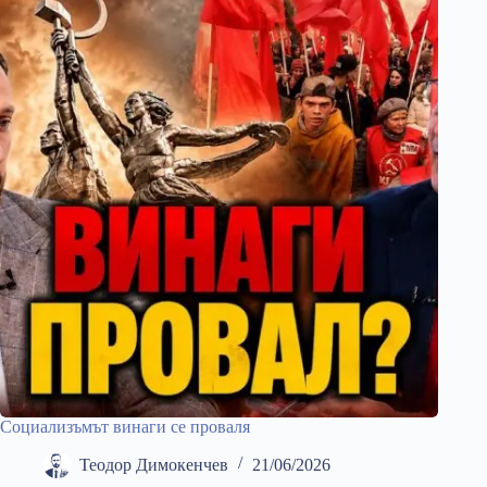
Социализъмът винаги се проваля
Теодор Димокенчев
21/06/2026