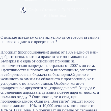
Стефан Стоянов
01/06/2020
Политика
Отнякъде изведнъж стана актуално да се говори за замяна
на плоския данък с прогресивен?
Плоският (пропорционален) данък от 10% е едно от най-
добрите неща, които са правени за икономиката на
България и е една от основните причини за
икономическия напредък на страната от 2007 г. до сега.
Ефективността и ползата му за инвестициите, заплатите
и събираемостта в бюджета са безспорни.Странно е
желанието за замяна на облагането с прогресивно, че и
успоредно с по-високи ставки. Особено, когато е
придружено с аргументи за „справедливост“. Защо да е
справедливо държавата да взима повече пари от някого, а
по-малко от друг? Още повече, че и сега, при
пропорционалното облагане, „богатите“ плащат много
повече данъци – 10% от 10,000 лева са много повече от
10% от 1,000 лева. Но получават ли повече от държавата