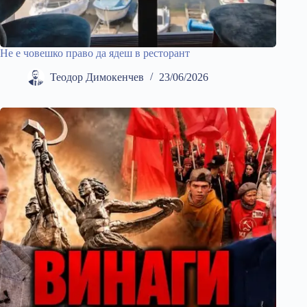
Не е човешко право да ядеш в ресторант
Теодор Димокенчев
23/06/2026