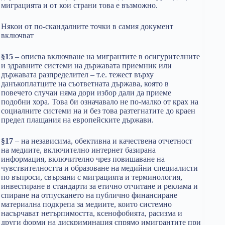
миграцията и от кои страни това е възможно.
Някои от по-скандалните точки в самия документ
включват
§15
– описва включване на мигрантите в осигурителните
и здравните системи на държавата приемник или
държавата разпределител – т.е. тежест върху
данъкоплатците на съответната държава, която в
повечето случаи няма дори избор дали да приеме
подобни хора. Това би означавало не по-малко от крах на
социалните системи на и без това разтегнатите до краен
предел плащания на европейските държави.
§17
– на независима, обективна и качествена отчетност
на медиите, включително интернет базирана
информация, включително чрез повишаване на
чувствителността и образоване на медийни специалисти
по въпроси, свързани с миграцията и терминология,
инвестиране в стандарти за етично отчитане и реклама и
спиране на отпускането на публично финансиране
материална подкрепа за медиите, които системно
насърчават нетърпимостта, ксенофобията, расизма и
други форми на дискриминация спрямо имигрантите при