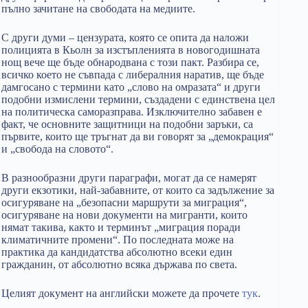
пълно зачитане на свободата на медиите.
С други думи – цензурата, която се опита да наложи
полицията в Кьолн за изстъпленията в новогодишната
нощ вече ще бъде обнародвана с този пакт. Разбира се,
всичко което не съвпада с либералния наратив, ще бъде
дамгосано с термини като „слово на омразата“ и други
подобни измислени термини, създадени с единствена цел
на политическа саморазправа. Изключително забавен е
факт, че основните защитници на подобни заръки, са
първите, които ще тръгнат да ви говорят за „демокрация“
и „свобода на словото“.
В разнообразни други параграфи, могат да се намерят
други екзотики, най-забавните, от които са задължение за
осигуряване на „безопасни маршрути за миграция“,
осигуряване на нови документи на мигранти, които
нямат такива, както и терминът „миграция поради
климатичните промени“. По последната може на
практика да кандидатства абсолютно всеки един
гражданин, от абсолютно всяка държава по света.
Целият документ на английски можете да прочете
тук
.