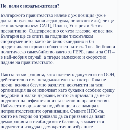
Но, нали е незадължителен?
Българското правителство излезе с уж позиция (уж е
доста популярна напоследък дума, не мислите ли), че ще
се присъедини към САЩ, Полша, Унгария и Чехия
превантивно. Същевременно се чуха гласове, че все пак
България ще се опита да подпише тихомълком
споразумението, което би било скандално и би
предизвикало огромен обществен натиск. Това би било и
политическо самоубийство както за ГЕРБ, така и за ОП –
в най-добрия случай, а твърде възможно и скоростно
падане на правителството.
Пактът за миграцията, като повечето документи на ООН,
действително има незадължителен характер. Това не
пречи, всички безумно разплути документи на тази
организация да се използват като бухалки особено срещу
неудобни и малки държави, които са дръзнали да не се
подчинят на нефелния опит за световно правителство.
Най-честото оръжие за подобни цели се намира в
неправителствените организации. Същите НПО-та,
които на теория би трябвало да са призвани да пазят
демокрацията и необходимите баланси, в момента я
подменят и изнудват демократично избраните