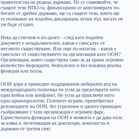
правителства на редица държави. Не се съмнявайте, че
същите тези НПО-та, финансирани от конгломерати по-
богати от дребни държави, ще са същите тези, които ще
се позовават на подобна декларация, всеки път, когато не
ум бъде угодно.
Нека да стигнем и по-далеч – след като подобен
документ е незадължителен, какъв е смисълът от
неговото съществуване. Или още по-нататък – какъв е
смисълът от съществуването на организация като ООН?
Организация, която съществува само за да храни огромно
количество бюрократи, безполезни и без никаква реална
функция или полза.
ООН дори в привидно поддържания либерален ред на
международната политика не успя да предотврати нито
една война или конфликт. Не успя да приключи нито
едно кръвопролитие. Големите играчи, пренебрегват
резолюциите на ООН, без угризение и цялото привидно
съобразяване с тази организация е огромен фарс.
Единствената функция на ООН в момента е да дава поле
за изява и легитимация на диктатори, комунисти и
държави от третия свят.