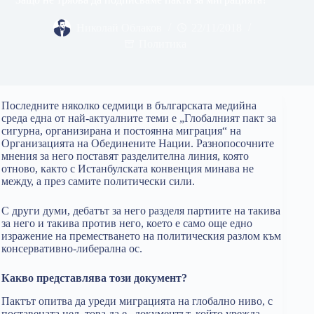
Николай Облаков
22/11/2018
Политика
Последните няколко седмици в българската медийна
среда една от най-актуалните теми е „Глобалният пакт за
сигурна, организирана и постоянна миграция“ на
Организацията на Обединените Нации. Разнопосочните
мнения за него поставят разделителна линия, която
отново, както с Истанбулската конвенция минава не
между, а през самите политически сили.
С други думи, дебатът за него разделя партиите на такива
за него и такива против него, което е само още едно
изражение на преместването на политическия разлом към
консервативно-либерална ос.
Какво представлява този документ?
Пактът опитва да уреди миграцията на глобално ниво, с
поставената цел, това да е „документът, който урежда