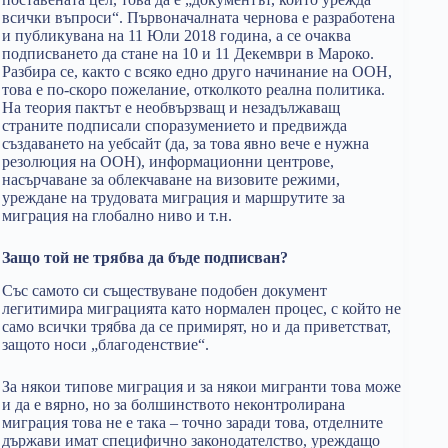
всички въпроси“. Първоначалната чернова е разработена
и публикувана на 11 Юли 2018 година, а се очаква
подписването да стане на 10 и 11 Декември в Мароко.
Разбира се, както с всяко едно друго начинание на ООН,
това е по-скоро пожелание, отколкото реална политика.
На теория пактът е необвързващ и незадължаващ
страните подписали споразумението и предвижда
създаването на уебсайт (да, за това явно вече е нужна
резолюция на ООН), информационни центрове,
насърчаване за облекчаване на визовите режими,
уреждане на трудовата миграция и маршрутите за
миграция на глобално ниво и т.н.
Защо той не трябва да бъде подписван?
Със самото си съществуване подобен документ
легитимира миграцията като нормален процес, с който не
само всички трябва да се примирят, но и да приветстват,
защото носи „благоденствие“.
За някои типове миграция и за някои мигранти това може
и да е вярно, но за болшинството неконтролирана
миграция това не е така – точно заради това, отделните
държави имат специфично законодателство, уреждащо