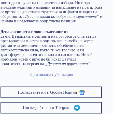
могат да гласуват на политически избори. Но и тук
виждаме медийни кампании за намаляване на прага. Това
се връзва с цялостната стратегия за инфантилизация на
обществото.
„Децата знаят по-добре от възрастните“
е
наивна и неадекватна обществена позиция.
Деца активисти е лошо съчетание от
думи.
Възрастните сектанти на прогреса се опитват да
превърнат реалността в още по-лош римейк на хорър
филмите за демонични хлапета, обсебени от зла
свръхестествена сила, която ги контролира и ги
трансформира в агенти на хаоса и насилието. Никой
нормален човек с вкус не би искал да гледа
политическата версия на
„Децата на царевицата“
.
Оригинална публикация
Последвайте ни в
Google Новини
Последвайте ни в
Telegram