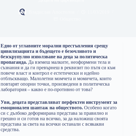
Владислав Апостолов
11/03/2019
Общество
Едно от углавните морални престъпления срещу
цивилизацията и бъдещето е безочливото и
безскрупулно използване на деца за политическа
пропаганда.
Да вземеш малките, неоформени тела и
съзнания и да ги превърнеш в реквизит по пътя си към
повече власт и контрол е естетически и идейно
отблъскващо. Малолетни момчета и момичета, които
повтарят опорни точки, произведени в политическа
лаборатория – какво е по-противно от това?
Уви, децата представляват перфектен инструмент за
емоционален шантаж на обществото.
Особено когато
си с дълбоко деформирана представа за правилно и
грешно и си готов на всичко, за да наложиш своята
представа за света на всички останали с всякакви
средства.