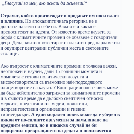
„Гласувай за мен, ако искаш да живееш!“
Страхът, който произвеждат и продават им носи власт
и влияние.
Но апокалиптичната реторика не е
достатъчна сама по себе си. Важно е и какъв е
преносителят на идеята. От известно време каузата за
борба с климатичните промени се обзаведе с говорители
деца. Деца, които протестират с плакати пред парламенти
и окупират централни публични места в световните
столици.
Ако въпросът с климатичните промени е толкова важен,
неотложен и научен, дали 15-годишни момчета и
момичета с готови политически лозунги и
високоговорители са възможно най-подходящото
олицетворение на каузата? Един рационален човек може
да бъде действително загрижен за климатичните промени
и в същото време да е дълбоко скептичен относно
мерките, предлагани от медии, политици,
неправителствени организации и гневни
тийнейджъри.
А един морален човек може да е убеден в
някои от по-силните аргументи за намаляване на
вредните емисии, но в никакъв случай не би
подкрепил превръщането на децата в политически