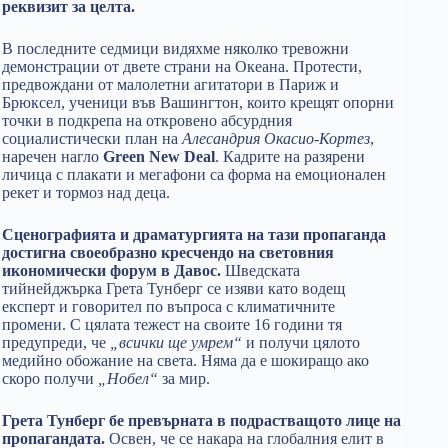
реквизит за целта.
В последните седмици видяхме няколко тревожни
демонстрации от двете страни на Океана. Протести,
предвождани от малолетни агитатори в Париж и
Брюксел, ученици във Вашингтон, които крещят опорни
точки в подкрепа на откровено абсурдния
социалистически план на
Алесандрия Окасио-Кортез
,
наречен нагло
Green New Deal
. Кадрите на разярени
личица с плакати и мегафони са форма на емоционален
рекет и тормоз над деца.
Сценографията и драматургията на тази пропаганда
достигна своеобразно кресчендо на световния
икономически форум в Давос.
Шведската
тийнейджърка Грета Тунберг се изяви като водещ
експерт и говорител по въпроса с климатичните
промени. С цялата тежест на своите 16 години тя
предупреди, че
„всички ще умрем“
и получи цялото
медийно обожание на света. Няма да е шокиращо ако
скоро получи
„Нобел“
за мир.
Грета Тунберг бе превърната в подрастващото лице на
пропагандата.
Освен, че се накара на глобалния елит в