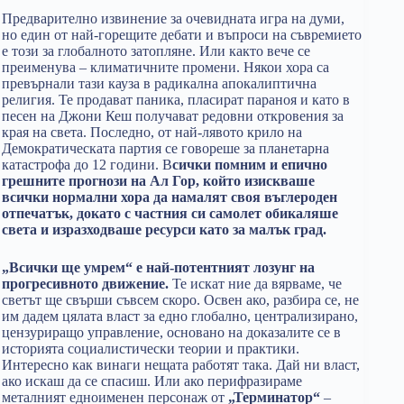
Предварително извинение за очевидната игра на думи,
но един от най-горещите дебати и въпроси на съвремието
е този за глобалното затопляне. Или както вече се
преименува – климатичните промени. Някои хора са
превърнали тази кауза в радикална апокалиптична
религия. Те продават паника, пласират параноя и като в
песен на Джони Кеш получават редовни откровения за
края на света. Последно, от най-лявото крило на
Демократическата партия се говореше за планетарна
катастрофа до 12 години. В
сички помним и епично
грешните прогнози на Ал Гор, който изискваше
всички нормални хора да намалят своя въглероден
отпечатък, докато с частния си самолет обикаляше
света и изразходваше ресурси като за малък град.
„Всички ще умрем“ е най-потентният лозунг на
прогресивното движение.
Те искат ние да вярваме, че
светът ще свърши съвсем скоро. Освен ако, разбира се, не
им дадем цялата власт за едно глобално, централизирано,
цензуриращо управление, основано на доказалите се в
историята социалистически теории и практики.
Интересно как винаги нещата работят така. Дай ни власт,
ако искаш да се спасиш. Или ако перифразираме
металният едноименен персонаж от
„Терминатор“
–