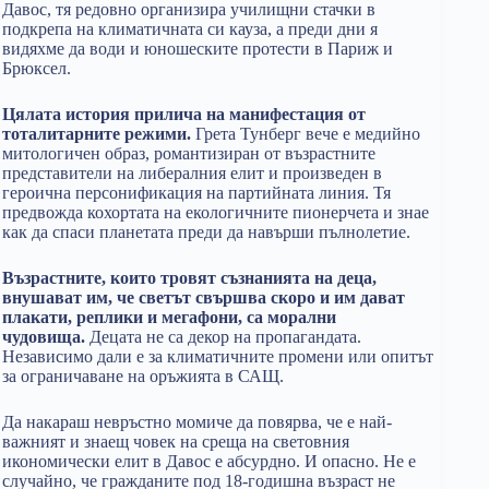
Давос, тя редовно организира училищни стачки в
подкрепа на климатичната си кауза, а преди дни я
видяхме да води и юношеските протести в Париж и
Брюксел.
Цялата история прилича на манифестация от
тоталитарните режими.
Грета Тунберг вече е медийно
митологичен образ, романтизиран от възрастните
представители на либералния елит и произведен в
героична персонификация на партийната линия. Тя
предвожда кохортата на екологичните пионерчета и знае
как да спаси планетата преди да навърши пълнолетие.
Възрастните, които тровят съзнанията на деца,
внушават им, че светът свършва скоро и им дават
плакати, реплики и мегафони, са морални
чудовища.
Децата не са декор на пропагандата.
Независимо дали е за климатичните промени или опитът
за ограничаване на оръжията в САЩ.
Да накараш невръстно момиче да повярва, че е най-
важният и знаещ човек на среща на световния
икономически елит в Давос е абсурдно. И опасно. Не е
случайно, че гражданите под 18-годишна възраст не