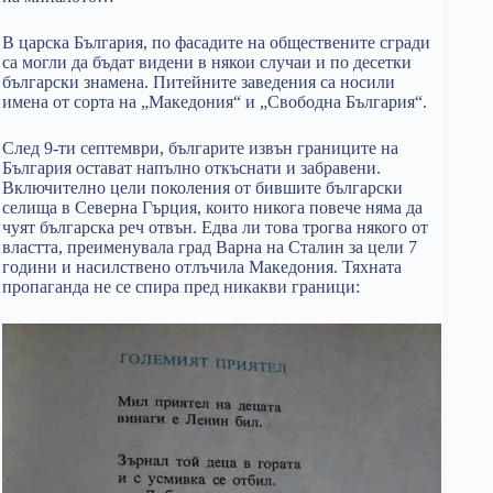
В царска България, по фасадите на обществените сгради
са могли да бъдат видени в някои случаи и по десетки
български знамена. Питейните заведения са носили
имена от сорта на „Македония“ и „Свободна България“.
След 9-ти септември, българите извън границите на
България остават напълно откъснати и забравени.
Включително цели поколения от бившите български
селища в Северна Гърция, които никога повече няма да
чуят българска реч отвън. Едва ли това трогва някого от
властта, преименувала град Варна на Сталин за цели 7
години и насилствено отлъчила Македония. Тяхната
пропаганда не се спира пред никакви граници: