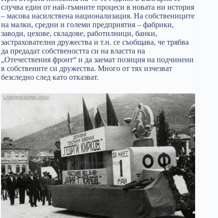
случва един от най-тъмните процеси в новата ни история
– масова насилствена национализация. На собствениците
на малки, средни и големи предприятия – фабрики,
заводи, цехове, складове, работилници, банки,
застрахователни дружества и т.н. се съобщава, че трябва
да предадат собствеността си на властта на
„Отечествения фронт“ и да заемат позиция на подчинени
в собствените си дружества. Много от тях изчезват
безследно след като отказват.