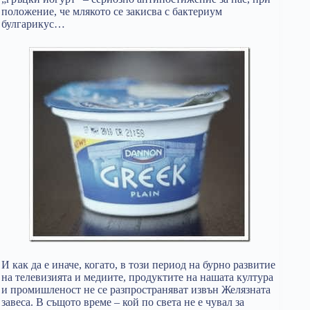
положение, че млякото се закисва с бактериум
булгарикус…
И как да е иначе, когато, в този период на бурно развитие
на телевизията и медиите, продуктите на нашата култура
и промишленост не се разпространяват извън Желязната
завеса. В същото време – кой по света не е чувал за