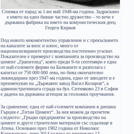
Снимка от парад за 1-ви май 1948-ма година. Задраскано
е името на едно бивше частно дружество – то вече е
държавна фабрика на името на комунистическия деец
Георги Кирков
Под новото некомпетентно управление и с прекъсването
на каналите за внос и износ, много от
национализираните производства постепенно угасват.
Показателен е примерът с компанията за производство на
цимент „Гранитоид“, която преди 9-ти септември е една
от най-големите фирми на Балканите и разполага с
капитал от 750 000 000 лева, но бива окончателно
ликвидирана през 1947-ма година, един от заводите и е
преименуван на „Държавен завод Васил Коларов“, а
административната сграда на бул. Ситняково 23 в София
е дадена на държавна агенция за геоложки проучвания.
За сравнение, една от най-големите компании в днешна
Гърция е „Титан Цимент“. За нея можем да прочетем
следното: „Гръцко предприятие за производство на
цимент и други строителни материали със седалище в
Атина. Основано през 1902 година от Николаос
Канелопулос, през 2014 година то притежава 13