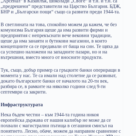
„Арсенал“ в Казанлък, шоколади „Своге“ и т.н. и т.н. са
„предрешени“ представители на Царство България. БДЖ,
БНР и „Български пощи“ също са развити преди 1944-та.
В светлината на това, спокойно можем да кажем, че без
комунизма България щеше да има развити фирми и
предприятия с непрекъснати вече вековни традиции,
щеше да има занаяти и бутикови магазини, в които
концепциите са се предавали от баща на син. Те щяха да
са успешно наложени на западните пазари, но и на
вътрешния, вместо много от вносните продукти.
Тук, също, добър пример са гръцките банки опериращи в
момента у нас. Те са имали над столетие да се развиват,
докато българските банки от началото на 20-ти век,
разбира се, в рамките на няколко години след 9-ти
септември са закрити.
Инфраструктурата
Нека бъдем честни – към 1944-та година никоя
европейска държава от нашия калибър не може да се
похвали с магистрални пътища в сегашния смисъл на
понятието. Лесно, обаче, можем да направим сравнение с