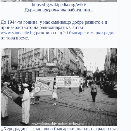
https://bg.wikipedia.org/wiki/
Държавна
аеропланна
работилница
До 1944-та година, у нас смайващо добре развито е и
производството на радиоапарати. Сайтът
www.sandacite.bg
разкрива над
20 български марки радиа
от това време.
„Херц радио“ – съвършен български апарат, награден със