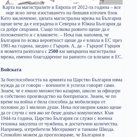
Карта на магистралите в Европа от 2012-та година – все
още ясно личи изоставането на бившия източен блок
Като заключение, цялата магистрална мрежа на България
щеше вече да е изградена и Северна и Южна България да
са добре свързани. Също толкова развито щеше да е
положението и с влаковете. – Нека пак напомня, че
България по всяка вероятност щеше да е влязла в ЕС през
1981-ва година, заедно с Гърция. А, да – Гърция! Гърция
в момента разполага с
2500
км завършена магистрална
мрежа, именно благодарение на ранното си влизане в ЕС.
Войската
За боеспособността на армията на Царство България няма
нужда да се говори – военните ѝ успехи говорят сами.
Знаем, че е имало множество казарми, школи за офицери
и собствено производство на боеприпаси. Знаем, че по
време на война е била способна да мобилизира от
половин до 1 милион души. Нека поговорим какво щеше
да се случи с нея ако не беше дошъл комунизмът. Към
1944-та година, Царство България си служи с военна
техника закупена от чужбина, в достатъчни количества.
Например, изтребители Месершмит и танкове Шкода.
Спокойно можем да прогнозираме, че България в