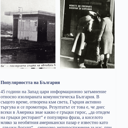
Популярността на България
45 години на Запад цари информационно затъмнение
относно изолираната комунистическа България. В
същото време, отворена към света, Гърция активно
търгува и се промотира. Резултатът от това е, че днес
всеки в Америка знае какво е гръцки гирос, „да отидем
на гръцки ресторант“ е популярна фраза, а киселото
мляко за необятния американски пазар е известно като
„гръцки йогурт“ – сериозно антипостижение за нас, при