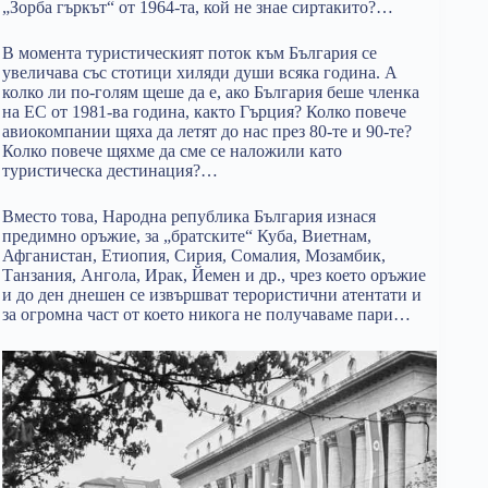
„Зорба гъркът“ от 1964-та, кой не знае сиртакито?…
В момента туристическият поток към България се
увеличава със стотици хиляди души всяка година. А
колко ли по-голям щеше да е, ако България беше членка
на ЕС от 1981-ва година, както Гърция? Колко повече
авиокомпании щяха да летят до нас през 80-те и 90-те?
Колко повече щяхме да сме се наложили като
туристическа дестинация?…
Вместо това, Народна република България изнася
предимно оръжие, за „братските“ Куба, Виетнам,
Афганистан, Етиопия, Сирия, Сомалия, Мозамбик,
Танзания, Ангола, Ирак, Йемен и др., чрез което оръжие
и до ден днешен се извършват терористични атентати и
за огромна част от което никога не получаваме пари…