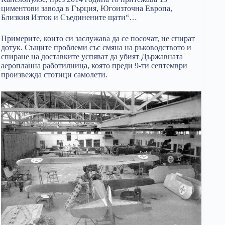
циментови завода в Гърция, Югоизточна Европа,
Близкия Изток и Съединените щати“…
Примерите, които си заслужава да се посочат, не спират
дотук. Същите проблеми със смяна на ръководството и
спиране на доставките успяват да убият Държавната
аеропланна работилница, която преди 9-ти септември
произвежда стотици самолети.