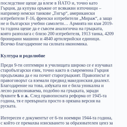
последствие щеше да влезе в НАТО и, точно като
Гърция, да купува оръжие от всякакви източници –
например немски танкове „Тигър“, американски
изтребители F-16, френски изтребители „Мираж“, а защо
не и български учебни самолети… Армията ни към 2019-
та година щеше да е съвсем аналогична на гръцката,
която разполага с близо 200 изтребителя, 1913 танка, 4209
бронирани машини и 4840 артилерийски единици.
Всичко благодарение на силната икономика.
Култура и родолюбие
Преди 9-ти септември в училищата широко се е изучавал
старобългарски език, точно както в съвременна Гърция
продължава да е на почит старогръцкият. Правописът и
правоговорът са вземали предвид македонския диалект.
Благодарение на това, азбуката ни е била уникална и
лесно разпознаваема, подобно на гръцката, заради
буквите
ѣ
и
ѫ
. След правописната реформа от 1945-та
година, тя е превърната просто в орязана версия на
руската.
Интересен е документът от 6-ти ноември 1944-та година,
с който се премахва изискването за образователен ценз за