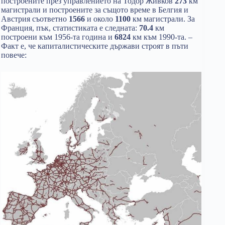
построените през управлението на Тодор Живков
273
км
магистрали и построените за същото време в Белгия и
Австрия съответно
1566
и около
1100
км магистрали. За
Франция, пък, статистиката е следната:
70.4
км
построени към 1956-та година и
6824
км към 1990-та. –
Факт е, че капиталистическите държави строят в пъти
повече: