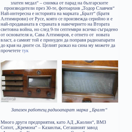
златен медал“ – снимка от парад на българските
производители през 30-те, фотоархив „Тодор Славчев“
Най-интересна е историята на марката „Бралт“ (Братя
Алтимирови) от Русе, която се произвежда серийно и е
най-продаваната в страната в навечерието на Втората
световна война, но след 9-ти септември всичко съградено
от основателя и, Сава Алтимиров, е отнето от новата
власт, а самият той е принуден да поправя радиоапарати
до края на дните си. Целият разказ на сина му можете да
прочетете
тук
Запазен работещ радиоапарат марка „Бралт“
Много други предприятия, като АД „Каолин“, ВМЗ
Сопот, „Кремона“ – Казанлък, Сегашният завод