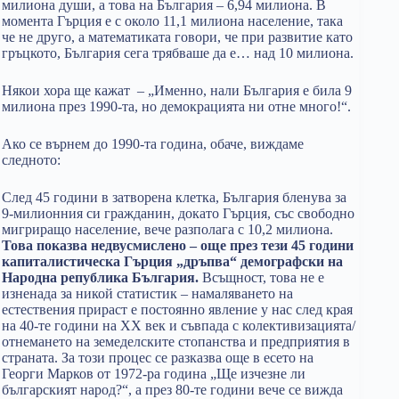
милиона души, а това на България – 6,94 милиона. В
момента Гърция е с около 11,1 милиона население, така
че не друго, а математиката говори, че при развитие като
гръцкото, България сега трябваше да е… над 10 милиона.
Някои хора ще кажат – „Именно, нали България е била 9
милиона през 1990-та, но демокрацията ни отне много!“.
Ако се върнем до 1990-та година, обаче, виждаме
следното:
След 45 години в затворена клетка, България бленува за
9-милионния си гражданин, докато Гърция, със свободно
мигриращо население, вече разполага с 10,2 милиона.
Това показва недвусмислено – още през тези 45 години
капиталистическа Гърция „дръпва“ демографски на
Народна република България.
Всъщност, това не е
изненада за никой статистик – намаляването на
естествения прираст е постоянно явление у нас след края
на 40-те години на XX век и съвпада с колективизацията/
отнемането на земеделските стопанства и предприятия в
страната. За този процес се разказва още в есето на
Георги Марков от 1972-ра година „Ще изчезне ли
българският народ?“, а през 80-те години вече се вижда