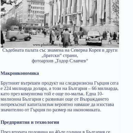
Съдебната палата със знамена на Северна Корея и други
„братски“ страни,
фотоархив „Тодор Славчев“
Макроикономика
Брутният вътрешен продукт на следкризисна Гърция сега
е 224 милиарда долара, а този на България – 66 милиарда,
като през комунизма той е още по-малък. Една 10-
милионна България с развиван още от Възраждането
непрекъснат капитализъм вероятно нямаше да изостава
значително от Гърция по размер на икономиката.
Предприятия и технологии
През втората половина на 40-те години в България се