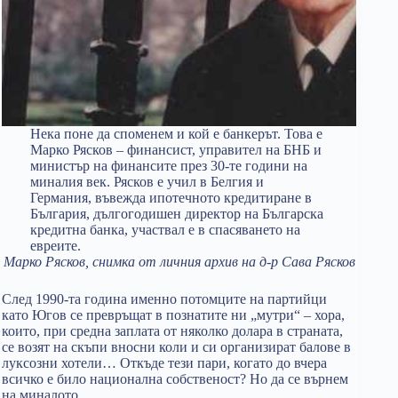
Нека поне да споменем и кой е банкерът. Това е
Марко Рясков – финансист, управител на БНБ и
министър на финансите през 30-те години на
миналия век. Рясков е учил в Белгия и
Германия, въвежда ипотечното кредитиране в
България, дългогодишен директор на Българска
кредитна банка, участвал е в спасяването на
евреите.
Марко Рясков, снимка от личния архив на д-р Сава Рясков
След 1990-та година именно потомците на партийци
като Югов се превръщат в познатите ни „мутри“ – хора,
които, при средна заплата от няколко долара в страната,
се возят на скъпи вносни коли и си организират балове в
луксозни хотели… Откъде тези пари, когато до вчера
всичко е било национална собственост? Но да се върнем
на миналото…