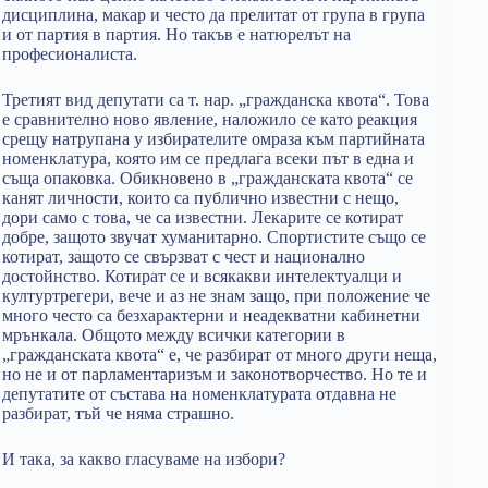
дисциплина, макар и често да прелитат от група в група
и от партия в партия. Но такъв е натюрелът на
професионалиста.
Третият вид депутати са т. нар. „гражданска квота“. Това
е сравнително ново явление, наложило се като реакция
срещу натрупана у избирателите омраза към партийната
номенклатура, която им се предлага всеки път в една и
съща опаковка. Обикновено в „гражданската квота“ се
канят личности, които са публично известни с нещо,
дори само с това, че са известни. Лекарите се котират
добре, защото звучат хуманитарно. Спортистите също се
котират, защото се свързват с чест и национално
достойнство. Котират се и всякакви интелектуалци и
културтрегери, вече и аз не знам защо, при положение че
много често са безхарактерни и неадекватни кабинетни
мрънкала. Общото между всички категории в
„гражданската квота“ е, че разбират от много други неща,
но не и от парламентаризъм и законотворчество. Но те и
депутатите от състава на номенклатурата отдавна не
разбират, тъй че няма страшно.
И така, за какво гласуваме на избори?