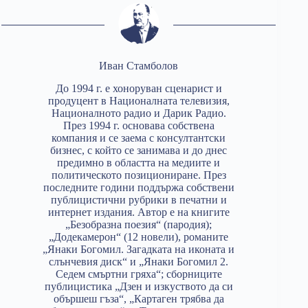
Иван Стамболов
До 1994 г. е хоноруван сценарист и
продуцент в Националната телевизия,
Националното радио и Дарик Радио.
През 1994 г. основава собствена
компания и се заема с консултантски
бизнес, с който се занимава и до днес
предимно в областта на медиите и
политическото позициониране. През
последните години поддържа собствени
публицистични рубрики в печатни и
интернет издания. Автор е на книгите
„Безобразна поезия“ (пародия);
„Додекамерон“ (12 новели), романите
„Янаки Богомил. Загадката на иконата и
слънчевия диск“ и „Янаки Богомил 2.
Седем смъртни гряха“; сборниците
публицистика „Дзен и изкуството да си
обършеш гъза“, „Картаген трябва да