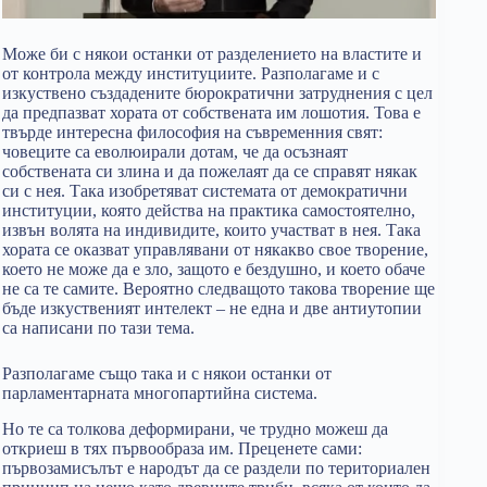
Може би с някои останки от разделението на властите и
от контрола между институциите. Разполагаме и с
изкуствено създадените бюрократични затруднения с цел
да предпазват хората от собствената им лошотия. Това е
твърде интересна философия на съвременния свят:
човеците са еволюирали дотам, че да осъзнаят
собствената си злина и да пожелаят да се справят някак
си с нея. Така изобретяват системата от демократични
институции, която действа на практика самостоятелно,
извън волята на индивидите, които участват в нея. Така
хората се оказват управлявани от някакво свое творение,
което не може да е зло, защото е бездушно, и което обаче
не са те самите. Вероятно следващото такова творение ще
бъде изкуственият интелект – не една и две антиутопии
са написани по тази тема.
Разполагаме също така и с някои останки от
парламентарната многопартийна система.
Но те са толкова деформирани, че трудно можеш да
откриеш в тях първообраза им. Преценете сами:
първозамисълът е народът да се раздели по териториален