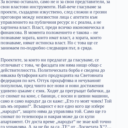
За всичко останало, само не и за свои представители, за
свои властови инструменти. Най-вече гласуваме за
проекти, създадени изкуствено, след сложни и грозни
преговори между неизвестни лица с апетити към
управлението на публичния ресурс и с реална, а не
хартиена власт. Власт, преди всичко икономическа и
финансова. В момента положението е такова – не
познаваме хората, които имат власт, а хората, които
познаваме, нямат истинска власт. Но с това ще се
занимаем по-подробно следващия път, в сряда.
Проектите, за които ни предлагат да гласуваме, се
отличават с това, че фасадата им няма нищо общо с
действителността. Политическата борба е сведена до
някаква бутафория като продукцията на Световната
федерация по кеч. Оттук процъфтява и нечуваният
популизъм, пред чиито все нови и нови достижения
удивено цъкаме с език. Ходят да прегръщат бабички, да
се снимат на коне, с баници, с носии и шевни машини,
само и само народът да си каже: „Ето го моят човек! Той
шъ мъ оправи!“. Всъщност е все едно кого ще избере
„народът“, защото няма да управлява той. Само ще го
снимат по телевизора и накрая може да си купи
апартамент. От доста време „народът“ не знае кой точно
го управлява. А да не би да са „ТЕ“ от „Досиетата Х“?…