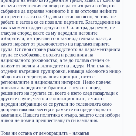
принцип на нещо като древните триби, всяка от които да
излъчи естествения си лидер и да го изпрати в общото
събрание да изразява мнението ѝ и да отстоява нейните
интереси с гласа си. Отдавна е станало ясно, че това не
рабати и затова са се появили партиите. Благодарение на
тях в момента даден депутат от Силистра, да речем, не
гласува според както са му наредили неговите
избиратели, изстреляли го в законодателната власт, а
както наредят от ръководството на парламентарната
група. От своя страна ръководството на парламентарната
група се съобразява с волята и решенията на
националното ръководство, а те до голяма степен се
влияят от волята и възгледите на лидера. Или пък на
отделни вътрешни групировки, нямащи абсолютно нищо
общо нито с териториалния принцип, нито с
регионалните и национални интереси. Нещо повече:
понякога народните избраници гласуват според
решението на групата си, което е взето след пазарлъци с
другите групи, често и с опозиционните, с чиито
народни избраници са се ругали по телевизията само
допреди няколко месеца в рамките на предизборната
кампания. Нашата политика е мъдра, защото след избори
никой не помни предшестващата ги кампания.
Това ни остана от демокрацията – някакъв