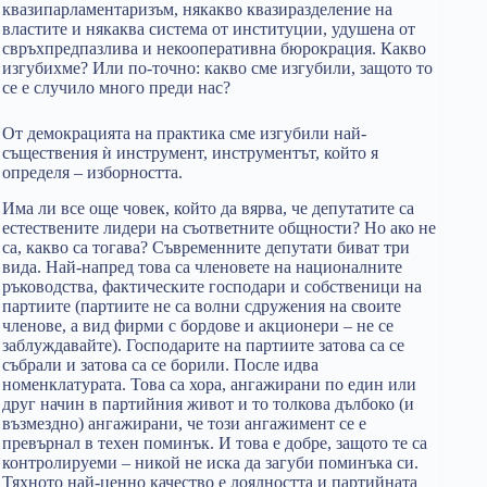
квазипарламентаризъм, някакво квазиразделение на
властите и някаква система от институции, удушена от
свръхпредпазлива и некооперативна бюрокрация. Какво
изгубихме? Или по-точно: какво сме изгубили, защото то
се е случило много преди нас?
От демокрацията на практика сме изгубили най-
съществения ѝ инструмент, инструментът, който я
определя – изборността.
Има ли все още човек, който да вярва, че депутатите са
естествените лидери на съответните общности? Но ако не
са, какво са тогава? Съвременните депутати биват три
вида. Най-напред това са членовете на националните
ръководства, фактическите господари и собственици на
партиите (партиите не са волни сдружения на своите
членове, а вид фирми с бордове и акционери – не се
заблуждавайте). Господарите на партиите затова са се
събрали и затова са се борили. После идва
номенклатурата. Това са хора, ангажирани по един или
друг начин в партийния живот и то толкова дълбоко (и
възмездно) ангажирани, че този ангажимент се е
превърнал в техен поминък. И това е добре, защото те са
контролируеми – никой не иска да загуби поминъка си.
Тяхното най-ценно качество е лоялността и партийната