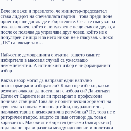
Вече не важи и правилото, че министър-председател
става лидерът на спечелилата партия – това преди поне
ориентираше донякъде избирателите. Сега те гласуват за
някакъв човек, който е популярен с нещо съвсем друго, а
после се появява да управлява друг човек, който не е
популярен с нищо и за него никой не е гласувал. Споко!
„ТЕ“ са някъде там…
Най-сетне демокрацията е мъртва, защото самите
избиратели в масовия случай са ужасяващо
некомпетентни. А истинският избор е информираният
избор.
Какъв избор могат да направят едни напълно
неинформирани избиратели? Какво ще изберат, какъв
резултат очакват да постигнат с избора си? Да изпъдят
Доган от Сараите и да ги превърнат в профсъюзна
почивна станция? Това ли е политическия хоризонт на
суверена в нашата многопартийна, плуралистична,
парламентарна и демократична република? Не, това не е
риторичен въпрос, защото си има отговор: да, това е
хоризонтът. Масовият избирател (не само българският)
отдавна не прави разлика между идеологии и политики