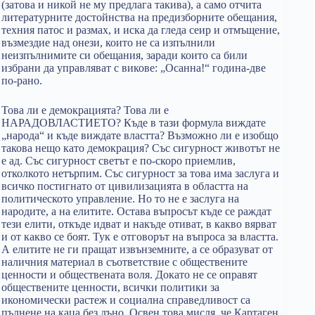
(затова и никой не му предлага такива), а само отчита
литературните достойнства на предизборните обещания,
техния патос и размах, и иска да гледа сеир и отмъщение,
възмездие над онези, които не са изпълнили
неизпълнимите си обещания, заради които са били
избрани да управляват с викове: „Осанна!“ година-две
по-рано.
Това ли е демокрацията? Това ли е
НАРАДОВЛАСТИЕТО? Къде в тази формула виждате
„народа“ и къде виждате властта? Възможно ли е изобщо
такова нещо като демокрация? Със сигурност животът не
е ад. Със сигурност светът е по-скоро приемлив,
отколкото нетърпим. Със сигурност за това има заслуга и
всичко постигнато от цивилизацията в областта на
политическото управление. Но то не е заслуга на
народите, а на елитите. Остава въпросът къде се раждат
тези елити, откъде идват и накъде отиват, в какво вярват
и от какво се боят. Тук е отговорът на въпроса за властта.
А елитите не ги пращат извънземните, а се образуват от
наличния материал в съответствие с обществените
ценности и обществената воля. Докато не се оправят
обществените ценности, всички политики за
икономически растеж и социална справедливост са
пълнене на каца без дъно. Освен това мисля, че Картаген