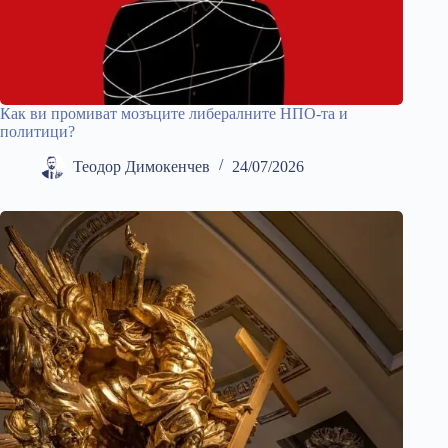
Как ви промиват мозъците либералните НПО-та и
политици?
Теодор Димокенчев
24/07/2026