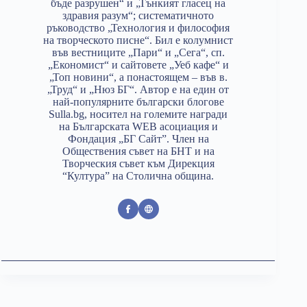
бъде разрушен“ и „Тънкият гласец на
здравия разум“; систематичното
ръководство „Технология и философия
на творческото писне“. Бил е колумнист
във вестниците „Пари“ и „Сега“, сп.
„Економист“ и сайтовете „Уеб кафе“ и
„Топ новини“, а понастоящем – във в.
„Труд“ и „Нюз БГ“. Автор е на един от
най-популярните български блогове
Sulla.bg, носител на големите награди
на Българската WEB асоциация и
Фондация „БГ Сайт”. Член на
Обществения съвет на БНТ и на
Творческия съвет към Дирекция
“Култура” на Столична община.