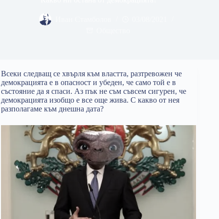
Иван Стамболов
03/08/2021
Общество
Всеки следващ се хвърля към властта, разтревожен че
демокрацията е в опасност и убеден, че само той е в
състояние да я спаси. Аз пък не съм съвсем сигурен, че
демокрацията изобщо е все още жива. С какво от нея
разполагаме към днешна дата?