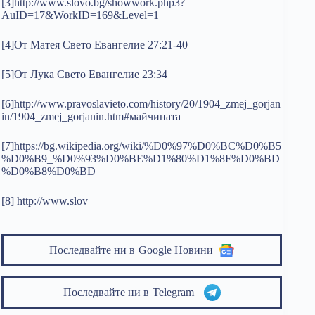
[3]http://www.slovo.bg/showwork.php3?
AuID=17&WorkID=169&Level=1
[4]От Матея Свето Евангелие 27:21-40
[5]От Лука Свето Евангелие 23:34
[6]http://www.pravoslavieto.com/history/20/1904_zmej_gorjan
in/1904_zmej_gorjanin.htm#майчината
[7]https://bg.wikipedia.org/wiki/%D0%97%D0%BC%D0%B5
%D0%B9_%D0%93%D0%BE%D1%80%D1%8F%D0%BD
%D0%B8%D0%BD
[8] http://www.slov
Последвайте ни в
Google Новини
Последвайте ни в
Telegram