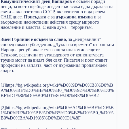
Комунистическият деец
Вапцаров
е осъден поради
нещо, за което ще бъде осъден във всяка една държава на
света – включително СССР, включително и да речем
САЩ днес.
Присъдата е за държавна измяна
и за
въоръжени насилствени действия срещу мирното
население и властта. С една дума – тероризъм.
Змей Горянин е осъден за слово
, за „неправилни”
според някого убеждения. „Духът на времето” от ранната
Народна република е смазващ за инакомислещите.
Стихове, различни от утвърденото от конюнктурата
трудно могат да видят бял свят. Писател и поет стават
професии на заплата, част от държавния пропаганден
апарат.
[1]https://bg.wikipedia.org/wiki/%D0%9D%D0%B8%D0%B
A%D0%BE%D0%BB%D0%B0_%D0%92%D0%B0%D0%
BF%D1%86%D0%B0%D1%80%D0%BE%D0%B2
[2]https://bg.wikipedia.org/wiki/%D0%A1%D0%BE%D0%B
1%D0%BE%D0%BB%D0%B5%D0%B2%D0%B0_%D0%
B0%D0%BA%D1%86%D0%B8%D1%8F