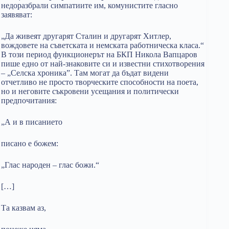
недоразбрали симпатиите им, комунистите гласно
заявяват:
„Да живеят другарят Сталин и другарят Хитлер,
вождовете на съветската и немската работническа класа.“
В този период функционерът на БКП Никола Вапцаров
пише едно от най-знаковите си и известни стихотворения
– „Селска хроника”. Там могат да бъдат видени
отчетливо не просто творческите способности на поета,
но и неговите съкровени усещания и политически
предпочитания:
„А и в писанието
писано е божем:
„Глас народен – глас божи.“
[…]
Та казвам аз,