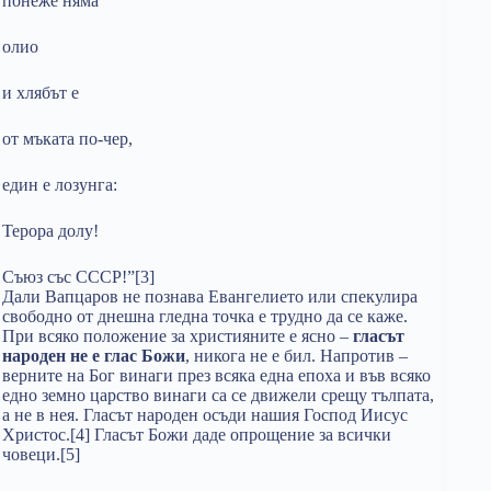
понеже няма
олио
и хлябът е
от мъката по-чер,
един е лозунга:
Терора долу!
Съюз със СССР!”[3]
Дали Вапцаров не познава Евангелието или спекулира
свободно от днешна гледна точка е трудно да се каже.
При всяко положение за християните е ясно –
гласът
народен не е глас Божи
, никога не е бил. Напротив –
верните на Бог винаги през всяка една епоха и във всяко
едно земно царство винаги са се движели срещу тълпата,
а не в нея. Гласът народен осъди нашия Господ Иисус
Христос.[4] Гласът Божи даде опрощение за всички
човеци.[5]