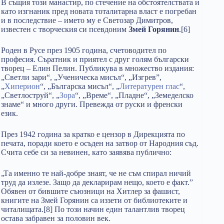
В същия този манастир, по стечение на обстоятелствата и
като изгнаник пред новата тоталитарна власт е погребан
и в последствие – името му е Светозар Димитров,
известен с творческия си псевдоним
Змей Горянин
.[6]
Роден в Русе през 1905 година, счетоводител по
професия. Съратник и приятел с друг голям български
творец – Елин Пелин. Публикува в множество издания:
„Светли зари“, „Ученическа мисъл“, „Изгрев”,
„
Хиперион
“, „Българска мисъл“, „
Литературен глас
“,
„Светлоструй“, „
Зора
“, „Време“, „Пладне“, „Земеделско
знаме“ и много други. Превежда от руски и френски
език.
През 1942 година за кратко е цензор в Дирекцията по
печата, поради което е осъден на затвор от Народния съд.
Счита себе си за невинен, като заявява публично:
„Та именно те най-добре знаят, че не съм спирал ничий
труд да излезе. Защо да декларирам нещо, което е факт.”
Обявен от бившите съюзници на Хитлер за фашист,
книгите на Змей Горянин са иззети от библиотеките и
читалищата.[8] По този начин един талантлив творец
остава забравен за половин век.