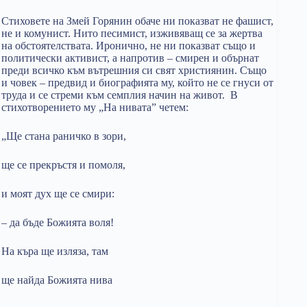
Стиховете на Змей Горянин обаче ни показват не фашист,
не и комунист. Нито песимист, изживяващ се за жертва
на обстоятелствата. Иронично, не ни показват също и
политически активист, а напротив – смирен и обърнат
преди всичко към вътрешния си свят християнин. Също
и човек – предвид и биографията му, който не се гнуси от
труда и се стреми към семплия начин на живот. В
стихотворението му „На нивата” четем:
„Ще стана раничко в зори,
ще се прекръстя и помоля,
и моят дух ще се смири:
– да бъде Божията воля!
На къра ще изляза, там
ще найда Божията нива