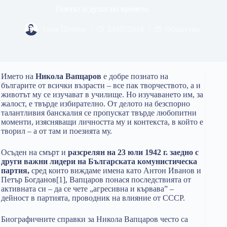
Поетът и духът на времето
Тома Петров
24/07/2018
Общество
Името на
Никола Вапцаров
е добре познато на
българите от всички възрасти – все пак творчеството, а и
животът му се изучават в училище. Но изучаването им, за
жалост, е твърде избирателно. От делото на безспорно
талантливия банскалия се пропускат твърде любопитни
моменти, изясняващи личността му и контекста, в който е
творил – а от там и поезията му.
Осъден на смърт и
разсрелян на 23 юли 1942 г. заедно с
други важни лидери на Българската комунистическа
партия,
сред които виждаме имена като Антон Иванов и
Петър Богданов[1], Вапцаров понася последствията от
активната си – да се чете „агресивна и кървава” –
дейност в партията, проводник на влияние от СССР.
Биографичните справки за Никола Вапцаров често са