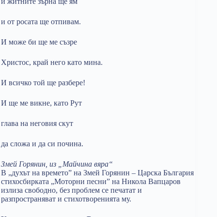
и житните зърна ще ям
и от росата ще отпивам.
И може би ще ме съзре
Христос, край него като мина.
И всичко той ще разбере!
И ще ме викне, като Рут
глава на неговия скут
да сложа и да си почина.
Змей Горянин, из „Майчина вяра“
В „духът на времето” на Змей Горянин – Царска България
стихосбирката „Моторни песни” на Никола Вапцаров
излиза свободно, без проблем се печатат и
разпространяват и стихотворенията му.