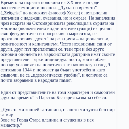
Времето на първата половина на ХХ век е твърде
наситен с емоции и нюанси. „Духът на времето”
(„Zeitgeist” по немският философ Хегел) е нетърпелив,
изпълнен с надежди, очавания, но и омраза. На запаления
чрез искрата на Октомврийската революция в сърцата на
мнозина (включително видни интелектуалци) из целият
свят футуристичен и прогресивен марксизъм, се
противопоставя „духът” на реакцията – национализъм,
религиозност и капитализъм. Често независими едни от
други, друг път преплитащи се, тези три и без друго
основни опонента на марксистката доктрина имат своите
представители – ярки индивидуалности, които обаче
поради условията на политическата конюнктура след 9
септември 1944 г. не могат да бъдат употребени като
символи, не са „идеологически удобни”, и логично са
почти забравени в народната памет.
Един от представителите на този характерен и самобитен
„дух на времето” в Царство България казва за себе си:
„Душата ми копней за тишина, сърцето ми тупти безспир
за мир.
Зове ме Горда Стара планина и сгушения в нея
манастир.”