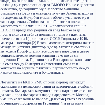
твърде охотни относно какво ли не – от личните връзки
на баща му и революционер от ВМОРО Йонко с царското
семейство, до годините му в Морското машинно
училище във Варна и осъждането му по Закона за защита
на държавата. Неудобен момент обаче е участието му в
така наречената „Соболева акция” – когато поета, в
качеството си на член на БКП – практически клон на
КПСС се връща към родният си град Банско за да
пропагандира и събира подписи в полза на идеята за
военен съюз на Царството със СССР. Годината е 1940,
месецът – ноември.[2] В този момент от историята пактът
между нацисткият диктатор Адолф Хитлер и съветския
му колега Йосиф Сталин все още не е нарушен и двете
социалистически военни машини туко-що са си
поделили Полша. Призивите на Вапцаров за сключване
на съюз между България и Съветският съюз са в
контекста на горните събития и партньорството между
националсоциалистите и болшевиките.
Лозунгите на БКП и РМС от онзи период изглеждат
скандални на неинформирания за историческите събития
читател. Българската комунистическа партия не се свени
да заяви пред българския народ нареденото от Москва,
именно че желанието им е зa:
„[Искаме] съюз с героична
и социално-прогресивна Германия!“
, а за да няма