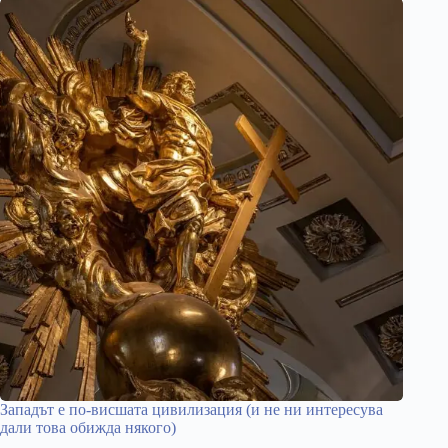
Западът е по-висшата цивилизация (и не ни интересува
дали това обижда някого)