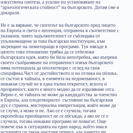
изкуствена синтеза, а усилие по установяване на
“археологическата стойност” на българското. Дотам сме я
докарали.
Не е за вярване, че синтезът на българското пред лицето
на Европа и света е интенция, отправена в съответствие с
указания, чиято задължителност се съблюдава от
упълномощени за това български институции, към
засрещане на лимитиращи я програми. Тук някъде в
цялото това отношение трябва да се отбележи
българската идея, която би била непотребна, ако въпреки
своето съобразяване на отправеност извън българското
няма потенциала да оползотвори с оглед на своя
специфика.Част от достойнството и на отлика на облика,
се състои в тайната, в елемента на недомлъвност, в
никакъв случай не в една пълна откритост, яснота и
прозрачност, както е много модно да се изразяваме сега.
Верно е, че тайната не може да кандидатства за членство
в Европа, ала плодотворното състояние на българския
дух е странна, мистериална импрегнация, която може да
се случи, а може и не. Ако се е случила, тогава
европейска приобщеност не се обсъжда, а ако не се е
случила, тогава никакви програми не помагат. Още
повече пък в ситуацията на един народ, който има в
историята си такъв щастлив период, ала паметта му