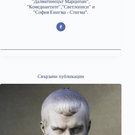
"Далматинецът Марципан",
"Комедиантите","Светлописи" и
"София Енигма - Стигма".
Свързани публикации