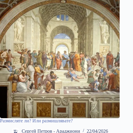
Размисляте ли? Или размишлявате?
Сергей Петров - Араджиони
22/04/2026