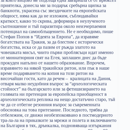
за която вицово ме подсеща една завърнала се от Брюксел
приятелка, донесла ми за подарък сребърна щипка за
банкноти, украсена със звездичките на европейската
общност, няма как да не изложим, съблюдавайки
краткост, какво то скрива, деформира в неулученото
съотношение и тъй паразитира около неизчерпаемия
потенциал на самооблъщението. Не е необходимо, пише
Стефан Попов в “Идеята за Европа”, да изравяме
богатствата на Тракия, за да блестим с исторически
богатства, иска се да пазим от ръжда златото на
човешката мисъл, чиито първи проблясъци идат именно
от миниатюрния свят на Егея, заплашен днес да бъде
прокуден напълно от нашето образование. Впрочем,
изравянето на някой тракийски ритон, или пък в наше
време подаряването на копия на този ритон на
височайши гости, като да речем – кралицата на Дания,
отваря малко неудобния въпрос за “археологическата
стойност” на българското или за фетишизирането на
голямата ни претенция за европейска приобщеност в
археологическата реплика на нещо достатъчно старо, тъй
че да се отбегне резонния въпрос за съвременната
обосновка на това притезание. Последното, трябва да
отбележим, се движи необезпокоявано в постмодерното
тра-ла-ла на приказките за мрежи и полета и включването
на България в тях, дрънкалка, подновяваща изтъркания