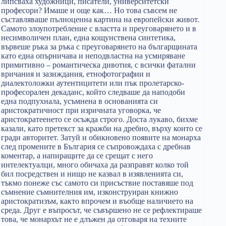
липсваха художници, писатели, университетски
професори? Имаше и още как… Но това съвсем не
съставляваше пълноценна картина на европейски живот.
Самото злоупотребление с властта и преуговарянето и в
несимволичен план, една кощунствена синтетика,
вървеше ръка за ръка с преуговарянето на българщината
като една опърничава и неподвластна на усмиряване
примитивно – романтическа дивотия, с всички фатални
вричания и зазиждания, етнофотографии и
диалектоложки аутентицитети или пък пролетарско-
професорален декаданс, който следваше да наподоби
една подпухнала, усъмнена в основанията си
аристократичност при изричната уговорка, че
аристократеенето се осъжда строго. Доста лукаво, бихме
казали, като претекст за кражби на дребно, върху които се
гради авторитет. Затуй и обикновено появите на монарха
след промените в България се съпровождаха с дребнав
коментар, а напиращите да се срещат с него
интелектуалци, много обичаха да разправят колко той
бил посредствен и нищо не казвал в изявленията си,
тъкмо понеже със самото си присъствие поставяше под
съмнение съмнителния им, изконструиран книжно
аристократизъм, както впрочем и въобще наличието на
среда. Друг е въпросът, че съвършено не се рефлектираше
това, че монархът не е длъжен да отговаря на техните