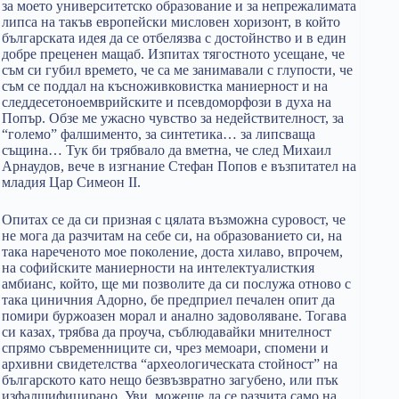
за моето университетско образование и за непрежалимата
липса на такъв европейски мисловен хоризонт, в който
българската идея да се отбелязва с достойнство и в един
добре преценен мащаб. Изпитах тягостното усещане, че
съм си губил времето, че са ме занимавали с глупости, че
съм се поддал на късноживковистка маниерност и на
следдесетоноемврийските и псевдоморфози в духа на
Попър. Обзе ме ужасно чувство за недействителност, за
“големо” фалшименто, за синтетика… за липсваща
същина… Тук би трябвало да вметна, че след Михаил
Арнаудов, вече в изгнание Стефан Попов е възпитател на
младия Цар Симеон II.
Опитах се да си призная с цялата възможна суровост, че
не мога да разчитам на себе си, на образованието си, на
така нареченото мое поколение, доста хилаво, впрочем,
на софийските маниерности на интелектуалисткия
амбианс, който, ще ми позволите да си послужа отново с
така циничния Адорно, бе предприел печален опит да
помири буржоазен морал и анално задоволяване. Тогава
си казах, трябва да проуча, съблюдавайки мнителност
спрямо съвременниците си, чрез мемоари, спомени и
архивни свидетелства “археологическата стойност” на
българското като нещо безвъзвратно загубено, или пък
изфалшифицирано. Уви, можеше да се разчита само на