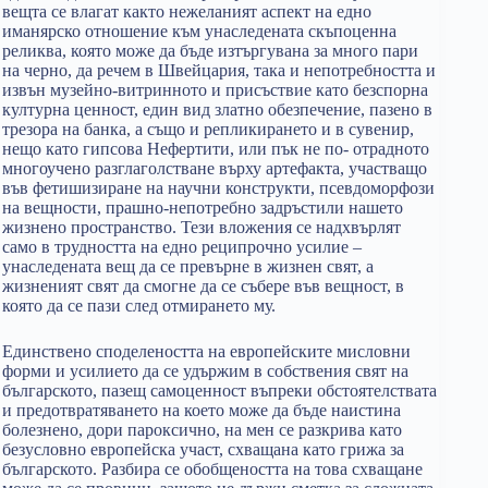
вещта се влагат както нежеланият аспект на едно
иманярско отношение към унаследената скъпоценна
реликва, която може да бъде изтъргувана за много пари
на черно, да речем в Швейцария, така и непотребността и
извън музейно-витринното и присъствие като безспорна
културна ценност, един вид златно обезпечение, пазено в
трезора на банка, а също и репликирането и в сувенир,
нещо като гипсова Нефертити, или пък не по- отрадното
многоучено разглаголстване върху артефакта, участващо
във фетишизиране на научни конструкти, псевдоморфози
на вещности, прашно-непотребно задръстили нашето
жизнено пространство. Тези вложения се надхвърлят
само в трудността на едно реципрочно усилие –
унаследената вещ да се превърне в жизнен свят, а
жизненият свят да смогне да се събере във вещност, в
която да се пази след отмирането му.
Единствено споделеността на европейските мисловни
форми и усилието да се удържим в собствения свят на
българското, пазещ самоценност въпреки обстоятелствата
и предотвратяването на което може да бъде наистина
болезнено, дори пароксично, на мен се разкрива като
безусловно европейска участ, схващана като грижа за
българското. Разбира се обобщеността на това схващане