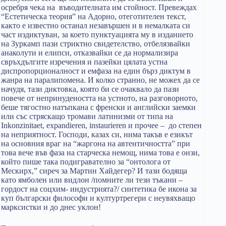
осребря чека на въводителната им стойност. Превеждах
“Естетическа теория” на Адорно, отеготителен текст,
както е известно останал незавършен и в немалката си
част издиктуван, за което пунктуацията му в изданието
на Зуркамп пази стриктно свидетелство, отбелязвайки
анаколути и елипси, отказвайки се да нормализира
свръхдългите изречения и пазейки цялата устна
диспропорционалност и емфаза на един бърз диктум в
жанра на паралипомена. И колко странно, не можех да се
начудя, тази диктовка, която би се очаквало да пази
повече от непринудеността на устното, на разговорното,
беше тягостно натъпкана с френски и английски заемки
или със стряскащо тромави латинизми от типа на
Inkonzinitaet, expandieren, instaurieren и прочее – до степен
на неприятност. Господи, казах си, нима такъв е езикът
на основния враг на “жаргона на автентичността” при
това вече във фаза на старческа немощ, нима това е онзи,
който пише така подигравателно за “онтолога от
Мескирх,” сиреч за Мартин Хайдегер? И тази бодяща
като ямболен или видлон /помните ли тези тъкани –
гордост на соцхим- индустрията?/ синтетика бе икона за
куп български философи и културтрегери с неувяхващо
марксистки и до днес уклон!