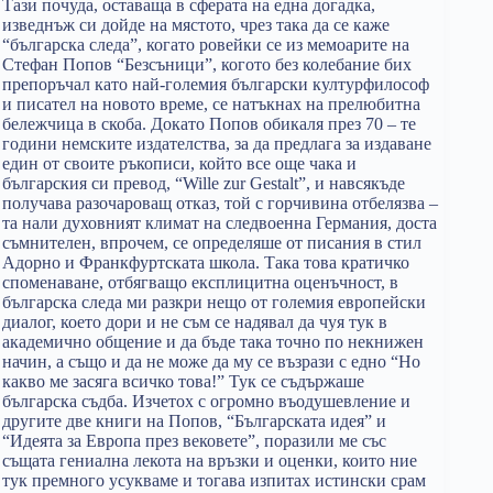
Тази почуда, оставаща в сферата на една догадка,
изведнъж си дойде на мястото, чрез така да се каже
“българска следа”, когато ровейки се из мемоарите на
Стефан Попов “Безсъници”, когото без колебание бих
препоръчал като най-големия български културфилософ
и писател на новото време, се натъкнах на прелюбитна
бележчица в скоба. Докато Попов обикаля през 70 – те
години немските издателства, за да предлага за издаване
един от своите ръкописи, който все още чака и
българския си превод, “Wille zur Gestalt”, и навсякъде
получава разочароващ отказ, той с горчивина отбелязва –
та нали духовният климат на следвоенна Германия, доста
съмнителен, впрочем, се определяше от писания в стил
Адорно и Франкфуртската школа. Така това кратичко
споменаване, отбягващо експлицитна оценъчност, в
българска следа ми разкри нещо от големия европейски
диалог, което дори и не съм се надявал да чуя тук в
академично общение и да бъде така точно по некнижен
начин, а също и да не може да му се възрази с едно “Но
какво ме засяга всичко това!” Тук се съдържаше
българска съдба. Изчетох с огромно въодушевление и
другите две книги на Попов, “Българската идея” и
“Идеята за Европа през вековете”, поразили ме със
същата гениална лекота на връзки и оценки, които ние
тук премного усукваме и тогава изпитах истински срам