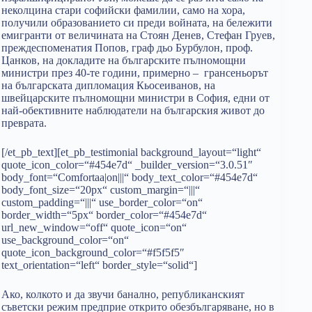
неколцина стари софийски фамилии, само на хора,
получили образованието си преди войната, на бележити
емигранти от величината на Стоян Денев, Стефан Груев,
преждеспоменатия Попов, граф дьо Бурбулон, проф.
Цанков, на докладите на българските пълномощни
министри през 40-те години, примерно – грансеньорът
на българската дипломация Кьосеиванов, на
швейцарските пълномощни министри в София, едни от
най-обективните наблюдатели на българския живот до
преврата.
[/et_pb_text][et_pb_testimonial background_layout=“light“
quote_icon_color=“#454e7d“ _builder_version=“3.0.51″
body_font=“Comfortaa|on|||“ body_text_color=“#454e7d“
body_font_size=“20px“ custom_margin=“|||“
custom_padding=“|||“ use_border_color=“on“
border_width=“5px“ border_color=“#454e7d“
url_new_window=“off“ quote_icon=“on“
use_background_color=“on“
quote_icon_background_color=“#f5f5f5″
text_orientation=“left“ border_style=“solid“]
Ако, колкото и да звучи банално, републиканският
съветски режим предприе открито обезбългаряване, но в