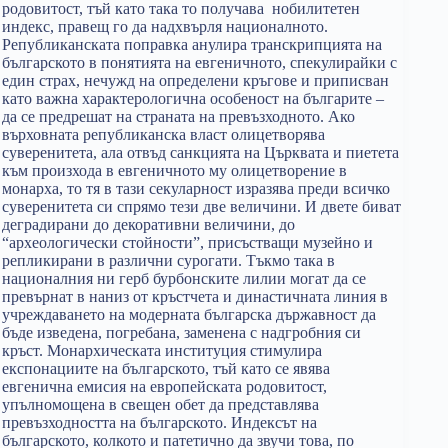
родовитост, тъй като така то получава нобилитетен
индекс, правещ го да надхвърля националното.
Републиканската поправка анулира транскрипцията на
българското в понятията на евгеничното, спекулирайки с
един страх, нечужд на определени кръгове и приписван
като важна характерологична особеност на българите –
да се предрешат на страната на превъзходното. Ако
върховната републиканска власт олицетворява
суверенитета, ала отвъд санкцията на Църквата и пиетета
към произхода в евгеничното му олицетворение в
монарха, то тя в тази секуларност изразява преди всичко
суверенитета си спрямо тези две величини. И двете биват
деградирани до декоративни величини, до
“археологически стойности”, присъстващи музейно и
репликирани в различни сурогати. Тъкмо така в
националния ни герб бурбонските лилии могат да се
превърнат в наниз от кръстчета и династичната линия в
учреждаването на модерната българска държавност да
бъде изведена, погребана, заменена с надгробния си
кръст. Монархическата институция стимулира
експонациите на българското, тъй като се явява
евгенична емисия на европейската родовитост,
упълномощена в свещен обет да представлява
превъзходността на българското. Индексът на
българското, колкото и патетично да звучи това, по