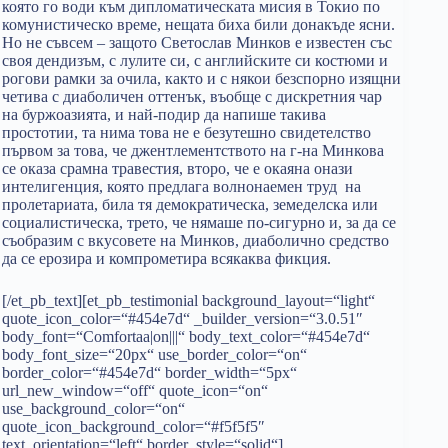
която го води към дипломатическата мисия в Токио по
комунистическо време, нещата биха били донакъде ясни.
Но не съвсем – защото Светослав Минков е известен със
своя дендизъм, с лулите си, с английските си костюми и
рогови рамки за очила, както и с някои безспорно изящни
четива с диаболичен оттенък, въобще с дискретния чар
на буржоазията, и най-подир да напише такива
простотии, та нима това не е безутешно свидетелство
първом за това, че джентлементството на г-на Минкова
се оказа срамна травестия, второ, че е окаяна онази
интелигенция, която предлага волнонаемен труд на
пролетариата, била тя демократическа, земеделска или
социалистическа, трето, че нямаше по-сигурно и, за да се
съобразим с вкусовете на Минков, диаболично средство
да се ерозира и компрометира всякаква фикция.
[/et_pb_text][et_pb_testimonial background_layout=“light“
quote_icon_color=“#454e7d“ _builder_version=“3.0.51″
body_font=“Comfortaa|on|||“ body_text_color=“#454e7d“
body_font_size=“20px“ use_border_color=“on“
border_color=“#454e7d“ border_width=“5px“
url_new_window=“off“ quote_icon=“on“
use_background_color=“on“
quote_icon_background_color=“#f5f5f5″
text_orientation=“left“ border_style=“solid“]