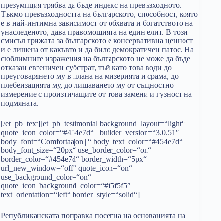
презумпция трябва да бъде индекс на превъзходното.
Тъкмо превъзходността на българското, способност, която
е в най-интимна зависимост от обхвата и богатството на
унаследеното, дава правомощията на един елит. В този
смисъл грижата за българското е консервативна ценност
и е лишена от какъвто и да било демократичен патос. На
сюблимните изражения на българското не може да бъде
отказан евгеничен субстрат, тъй като това води до
преуговарянето му в плана на мизерията и срама, до
плебеизацията му, до лишаването му от същностно
измерение с произтичащите от това замени и гузност на
подмяната.
[/et_pb_text][et_pb_testimonial background_layout=“light“
quote_icon_color=“#454e7d“ _builder_version=“3.0.51″
body_font=“Comfortaa|on|||“ body_text_color=“#454e7d“
body_font_size=“20px“ use_border_color=“on“
border_color=“#454e7d“ border_width=“5px“
url_new_window=“off“ quote_icon=“on“
use_background_color=“on“
quote_icon_background_color=“#f5f5f5″
text_orientation=“left“ border_style=“solid“]
Републиканската поправка посегна на основанията на