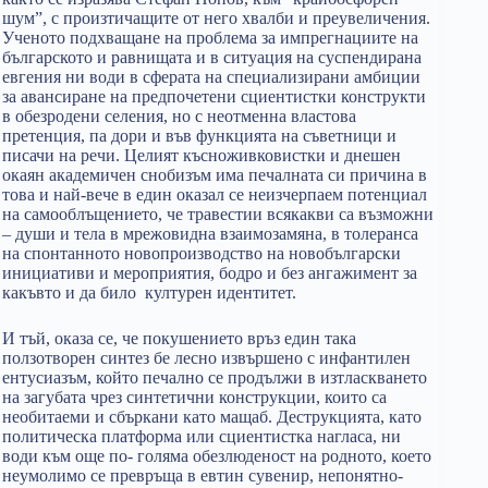
шум”, с произтичащите от него хвалби и преувеличения.
Ученото подхващане на проблема за импрегнациите на
българското и равнищата и в ситуация на суспендирана
евгения ни води в сферата на специализирани амбиции
за авансиране на предпочетени сциентистки конструкти
в обезродени селения, но с неотменна властова
претенция, па дори и във функцията на съветници и
писачи на речи. Целият късноживковистки и днешен
окаян академичен снобизъм има печалната си причина в
това и най-вече в един оказал се неизчерпаем потенциал
на самооблъщението, че травестии всякакви са възможни
– души и тела в мрежовидна взаимозамяна, в толеранса
на спонтанното новопроизводство на новобългарски
инициативи и мероприятия, бодро и без ангажимент за
какъвто и да било културен идентитет.
И тъй, оказа се, че покушението връз един така
ползотворен синтез бе лесно извършено с инфантилен
ентусиазъм, който печално се продължи в изтласкването
на загубата чрез синтетични конструкции, които са
необитаеми и сбъркани като мащаб. Деструкцията, като
политическа платформа или сциентистка нагласа, ни
води към още по- голяма обезлюденост на родното, което
неумолимо се превръща в евтин сувенир, непонятно-