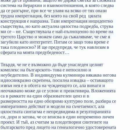
може да се провини, защото не държи сметка за сложната
система на йерархии и взаимоотношения, в която следва
да се разгърне, при все че улавя на всяко от тях онази
трудна импрегнация, без която на свой ред цялата
конструкция е напразна. Тази импрегнация инцидентно
съществува, но като актуална цялостна подредба, струва
ми се – не. Съществувала е най-пълноценно по време на
третото Царство и можем само да съжаляваме, че сме я
загубили като интегритет. Питам се защо това време е
така плодоносно? И ще предупредя, че тук навлизам в
сферата на моята предубеденост…
Твърдя, че не е възможно да бъде унаследен целият
комплекс на българското- това е непосилно и
неубедително. В индивидуума кулминира някаква негова
идиосинкразно скрепена, посилна извадка – оставащото
извън нея е в обсега на чуждеещото се, ала винаги и
неочаквано може да се усвои и преактивира. Вложенията
са в рамките на един образователен ценз и в
размерността на едно обозримо културно поле, разбира се
императивно действат и модели на съчетаемост, ала
цялостната синтагма е непредвидима в резултиранията
си, дори и затова, че се вписва в един непременно личен
проект. И тъй, аз считам за плодотворни синтезите на
българското пред лицето на генеалогично удостоверената