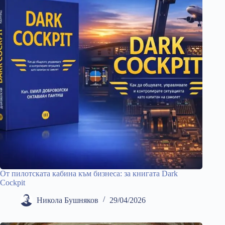
От пилотската кабина към бизнеса: за книгата Dark
Cockpit
Никола Бушняков
29/04/2026