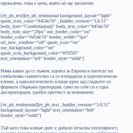
прекалено, това е цена, която не ще заплатим.
[/et_pb_text][et_pb_testimonial background_layout=“light“
quote_icon_color=“#454e7d“ _builder_version=“3.0.51″
body_font=“Comfortaa|on|||“ body_text_color=“#454e7d“
body_font_size=“20px“ use_border_color=“on“
border_color=“#454e7d“ border_width=“5px“
url_new_window=“off“ quote_icon=“on“
use_background_color=“on“
quote_icon_background_color=“#f5f5f5″
text_orientation=“left“ border_style=“solid“]
Няма какво да се лъжем, идеята за Европа и патосът на
глобализма съмнително са се втвърдили в идеологическо
клише, а идеологическото клише крие зад гладките си
формати сбъркана пропорция, само по себе си е една
диспропорция, удобен претекст за неживеене.
[/et_pb_testimonial][et_pb_text _builder_version=“3.0.51″
background_layout=“light“ text_orientation=“left“
border_style=“solid“]
Тъй като това клише днес е добило печална популярност,