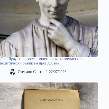
Лео Щраус и преосмислянето на макиавелисткия
политически реализъм през ХХ век
Стефано Санти
22/07/2026