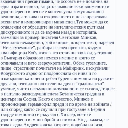
академични пресантимани, че особата не е повинна на
една изразителност, защото символически вложеното и
удостоверено в нея не е консенсусна комуникативна
величина, а такава на откровението и не се пререшава
всеки път в импровизиран мизансцен.Тук можем да се
отдалечим от образците на интелигентския култ към
дискурсивното и да се върнем назад в историята,
вземайки за пример писателя Светослав Минков,
очевидно некомунист, който пише позорен текст, наречен
“Ние, туземците”, разбира се след преврата, където
квалифицира Кобургите като отлични зоолози, устроили
в България образцово немско имение и които се
отличавали и като звероукротители. Обаче туземците,
пише страстният почитател на Майнринк, изскубнали
Кобургското дърво от плодоносната си нива и го
изхвърлили като непотребен бурен с помощта на руските
другари, очевидно носители на друго “градинарско”
умение, чиито несъмнени възможности се съглеждат днес
в напълно разпердушинената Ботаническа градина в
центъра на София. Както е известно, Минков е
прононсиран германофил преди и по време на войната /
или според както се случи/ и при гостуване в Берлин
твърде помпозно се ръкувал с Хитлер, което е
удостоверено в многобройни снимки. Но да кажем, че
това е една Андрешковска хитрост, подобна на тази,