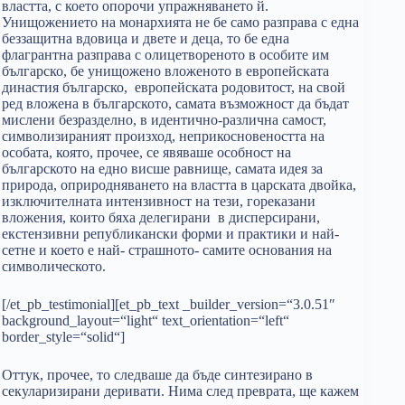
властта, с което опорочи упражняването й.
Унищожението на монархията не бе само разправа с една
беззащитна вдовица и двете и деца, то бе една
флагрантна разправа с олицетвореното в особите им
българско, бе унищожено вложеното в европейската
династия българско, европейската родовитост, на свой
ред вложена в българското, самата възможност да бъдат
мислени безразделно, в идентично-различна самост,
символизираният произход, неприкосновеността на
особата, която, прочее, се явяваше особност на
българското на едно висше равнище, самата идея за
природа, оприродняването на властта в царската двойка,
изключителната интензивност на тези, гореказани
вложения, които бяха делегирани в дисперсирани,
екстензивни републикански форми и практики и най-
сетне и което е най- страшното- самите основания на
символическото.
[/et_pb_testimonial][et_pb_text _builder_version=“3.0.51″
background_layout=“light“ text_orientation=“left“
border_style=“solid“]
Оттук, прочее, то следваше да бъде синтезирано в
секуларизирани деривати. Нима след преврата, ще кажем