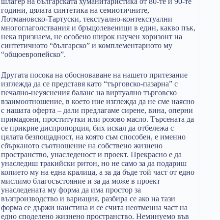
шлагер на българската хуманитаристика от 80-те и 90-те
години, цялата синтетика на семиотичните,
Лотмановско-Тартуски, текстуално-контекстуални
многоглаголствания и бръщолевеници в един, какво пък,
нека признаем, не особено широк научен хоризонт на
синтетичното “българско” и комплементарното му
“общоевропейско”.
Другата посока на обосноваване на нашето притезание
изглежда да се представя като “търговско-пазарна” с
печално-неуяснения баланс на виртуално търговско
взаимоотношение, в което ние изглежда да не сме наясно
с нашата оферта – дали предлагаме сирене, вина, оперни
примадони, проститутки или розово масло. Търсената да
се прикрие диспропорция, бих искал да отбележа с
цялата безпощадност, на която съм способен, е именно
сбърканото съотношение на собствено жизнено
пространство, унаследеност и проект. Прекрасно е да
унаследиш тракийски ритон, но не само за да подариш
копието му на една кралица, а за да бъде той част от едно
мислимо благосъстояние и за да може в проект
унаследената му форма да има простор за
възпроизводство и вариация, разбира се ако на тази
форма се държи наистина и се счита неотменна част на
едно споделено жизнено пространство. Неминуемо във