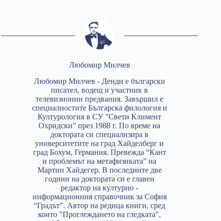
Любомир Милчев
Любомир Милчев - Денди е български
писател, водещ и участник в
телевизионни предвания. Завършил е
специалностите Българска филология и
Културология в СУ ”Свети Климент
Охридски” през 1988 г. По време на
доктората си специализира в
университетите на град Хайделберг и
град Бохум, Германия. Превежда “Кант
и проблемът на метафизиката” на
Мартин Хайдегер. В последните две
години на доктората си е главен
редактор на културно -
информационния справочник за София
“Градът”. Автор на редица книги, сред
които "Проглеждането на гледката",