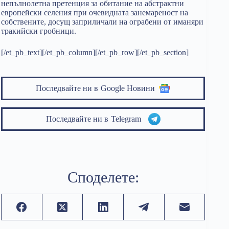
непълнолетна претенция за обитание на абстрактни
европейски селения при очевидната занемареност на
собствените, досущ заприличали на ограбени от иманяри
тракийски гробници.
[/et_pb_text][/et_pb_column][/et_pb_row][/et_pb_section]
Последвайте ни в
Google Новини
Последвайте ни в
Telegram
Споделете: