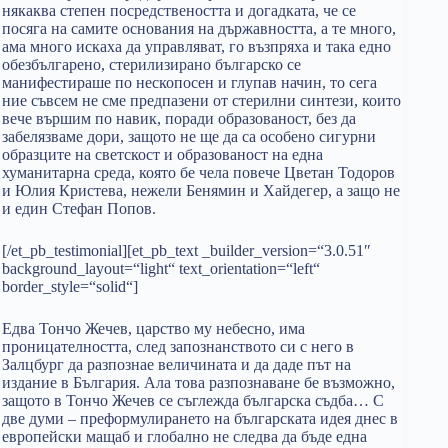
някаква степен посредствеността и догадката, че се
посяга на самите основания на държавността, а те много,
ама много искаха да управляват, го възпряха и така едно
обезбългарено, стерилизирано българско се
манифестираше по нескопосен и глупав начин, то сега
ние съвсем не сме предпазени от стерилни синтези, които
вече вършим по навик, поради образованост, без да
забелязваме дори, защото не ще да са особено сигурни
образците на светскост и образованост на една
хуманитарна среда, която бе чела повече Цветан Тодоров
и Юлия Кристева, нежели Бенямин и Хайдегер, а защо не
и един Стефан Попов.
[/et_pb_testimonial][et_pb_text _builder_version=“3.0.51″
background_layout=“light“ text_orientation=“left“
border_style=“solid“]
Едва Тончо Жечев, царство му небесно, има
проницателността, след запознанството си с него в
Залцбург да разпознае величината и да даде път на
издание в България. Ала това разпознаване бе възможно,
защото в Тончо Жечев се съглежда българска съдба… С
две думи – преформулирането на българската идея днес в
европейски мащаб и глобално не следва да бъде една