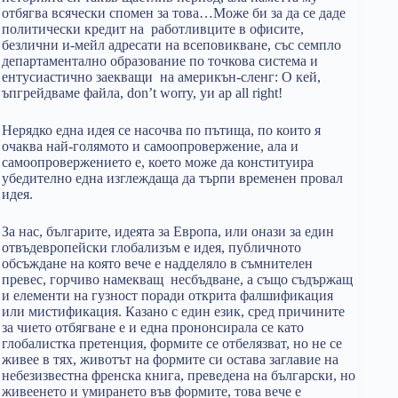
отбягва всячески спомен за това…Може би за да се даде
политически кредит на работливците в офисите,
безлични и-мейл адресати на всеповикване, със семпло
департаментално образование по точкова система и
ентусиастично заекващи на америкън-сленг: О кей,
ъпгрейдваме файла, don’t worry, уи ар all right!
Нерядко една идея се насочва по пътища, по които я
очаква най-голямото и самоопровержение, ала и
самоопровержението е, което може да конституира
убедително една изглеждаща да търпи временен провал
идея.
За нас, българите, идеята за Европа, или онази за един
отвъдевропейски глобализъм е идея, публичното
обсъждане на която вече е надделяло в съмнителен
превес, горчиво намекващ несбъдване, а също съдържащ
и елементи на гузност поради открита фалшификация
или мистификация. Казано с един език, сред причините
за чието отбягване е и една прононсирала се като
глобалистка претенция, формите се отбелязват, но не се
живее в тях, животът на формите си остава заглавие на
небезизвестна френска книга, преведена на български, но
живеенето и умирането във формите, това вече е