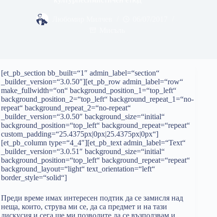
Любомир Милчев
06/07/2017
Мисъль
[et_pb_section bb_built=“1″ admin_label=“section“
_builder_version=“3.0.50″][et_pb_row admin_label=“row“
make_fullwidth=“on“ background_position_1=“top_left“
background_position_2=“top_left“ background_repeat_1=“no-
repeat“ background_repeat_2=“no-repeat“
_builder_version=“3.0.50″ background_size=“initial“
background_position=“top_left“ background_repeat=“repeat“
custom_padding=“25.4375px|0px|25.4375px|0px“]
[et_pb_column type=“4_4″][et_pb_text admin_label=“Text“
_builder_version=“3.0.51″ background_size=“initial“
background_position=“top_left“ background_repeat=“repeat“
background_layout=“light“ text_orientation=“left“
border_style=“solid“]
Преди време имах интересен подтик да се замисля над
неща, които, струва ми се, да са предмет и на тази
дискусия и сега ще ми позволите да се възползвам и