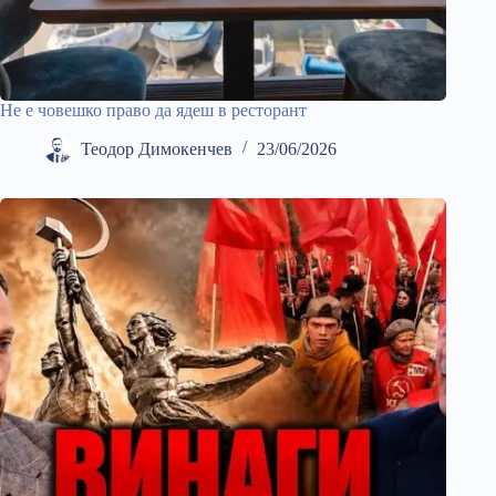
Не е човешко право да ядеш в ресторант
Теодор Димокенчев
23/06/2026