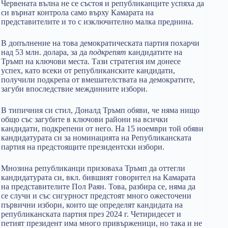
Червената вълна не се състоя и републиканците успяха да
си върнат контрола само върху Камарата на
представителите и то с изключително малка преднина.
В допълнение на това демократическата партия похарчи
над 53 млн. долара, за да
подкрепят
кандидатите на
Тръмп на ключови места. Тази стратегия им донесе
успех, като всеки от републиканските кандидати,
получили подкрепа от вмешателствата на демократите,
загуби впоследствие междинните избори.
В типичния си стил, Доналд Тръмп обяви, че няма нищо
общо със загубите в ключови райони на всички
кандидати, подкрепени от него. На 15 ноември той обяви
кандидатурата си за номинацията на Републиканската
партия на предстоящите президентски избори.
Мнозина републиканци призоваха Тръмп да оттегли
кандидатурата си, вкл. бившият говорител на Камарата
на представителите Пол Раян. Това, разбира се, няма да
се случи и със сигурност предстоят много ожесточени
първични избори, които ще определят кандидата на
републиканската партия през 2024 г. Четиридесет и
петият президент има много привърженици, но така и не