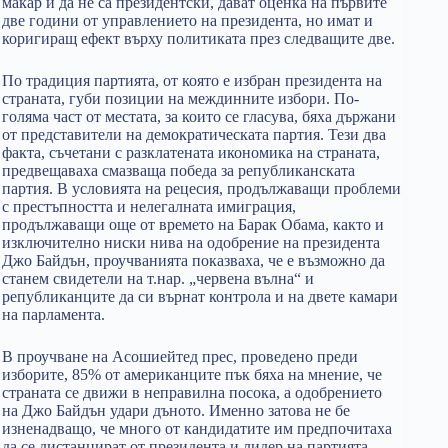
макар и да не са президентски, дават оценка на първите
две години от управлението на президента, но имат и
коригиращ ефект върху политиката през следващите две.
По традиция партията, от която е избран президента на
страната, губи позиции на междинните избори. По-
голяма част от местата, за които се гласува, бяха държани
от представители на демократическата партия. Тези два
факта, съчетани с разклатената икономика на страната,
предвещаваха смазваща победа за републиканската
партия. В условията на рецесия, продължаващи проблеми
с престъпността и нелегалната имиграция,
продължаващи още от времето на Барак Обама, както и
изключително ниски нива на одобрение на президента
Джо Байдън, проучванията показваха, че е възможно да
станем свидетели на т.нар. „червена вълна“ и
републиканците да си върнат контрола и на двете камари
на парламента.
В проучване на Асошиейтед прес, проведено преди
изборите, 85% от американците пък бяха на мнение, че
страната се движи в неправилна посока, а одобрението
на Джо Байдън удари дъното. Именно затова не бе
изненадващо, че много от кандидатите им предпочитаха
да се дистанцират от президента и лидер на партията.