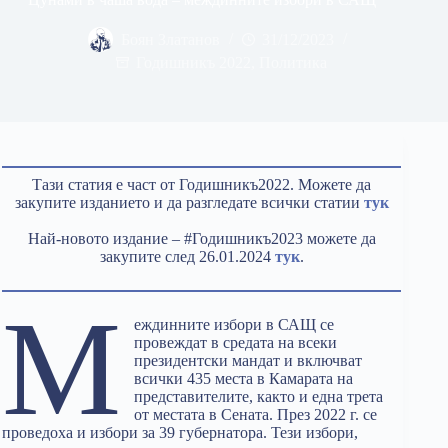
Боян Златанов
31/12/2023
Годишникъ 2022
,
Политика
Тази статия е част от Годишникъ2022. Можете да
закупите изданието и да разгледате всички статии
тук
Най-новото издание – #Годишникъ2023 можете да
закупите след 26.01.2024
тук
.
М
еждинните избори в САЩ се
провеждат в средата на всеки
президентски мандат и включват
всички 435 места в Камарата на
представителите, както и една трета
от местата в Сената. През 2022 г. се
проведоха и избори за 39 губернатора. Тези избори,