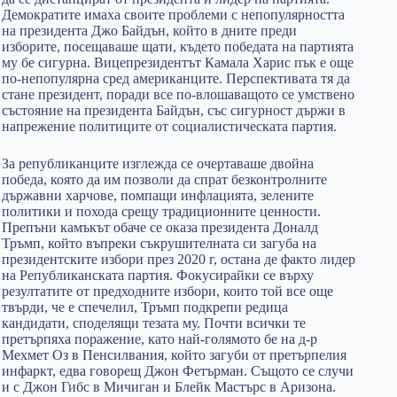
Демократите имаха своите проблеми с непопулярността
на президента Джо Байдън, който в дните преди
изборите, посещаваше щати, където победата на партията
му бе сигурна. Вицепрезидентът Камала Харис пък е още
по-непопулярна сред американците. Перспективата тя да
стане президент, поради все по-влошаващото се умствено
състояние на президента Байдън, със сигурност държи в
напрежение политиците от социалистическата партия.
За републиканците изглежда се очертаваше двойна
победа, която да им позволи да спрат безконтролните
държавни харчове, помпащи инфлацията, зелените
политики и похода срещу традиционните ценности.
Препъни камъкът обаче се оказа президента Доналд
Тръмп, който въпреки съкрушителната си загуба на
президентските избори през 2020 г, остана де факто лидер
на Републиканската партия. Фокусирайки се върху
резултатите от предходните избори, които той все още
твърди, че е спечелил, Тръмп подкрепи редица
кандидати, споделящи тезата му. Почти всички те
претърпяха поражение, като най-голямото бе на д-р
Мехмет Оз в Пенсилвания, който загуби от претърпелия
инфаркт, едва говорещ Джон Фетърман. Същото се случи
и с Джон Гибс в Мичиган и Блейк Мастърс в Аризона.