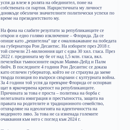
успя да влезе в ролята на обединител, поне на
собствената си партия. Нарцистичната му личност
донякъде обезличи значителните политически успехи по
време на президентството му.
На фона на слабите резултати за републиканците се
открои и едно голямо изключение – Флорида. Да се
опише като „решителна“ ще е омаловажаване на победата
на губернатора Рон Десантис. На изборите през 2018 г.
той спечели 21-милионния щат с едва 30 хил. гласа. През
2022 г. преднината му бе от над 1,5 млн. гласа, вкл.
печелейки тъмносините окръзи Маями-Дейд и Палм
бийч. В последните 4 години Рон Десантис се доказа
като отличен губернатор, който не се страхува да заеме
твърда позиция по въпроси свързани с културната война.
За 4 години той успя да превърне Флорида от оспорван
щат в яркочервена крепост на републиканците.
Причината за това е проста – политика на борба с
нелегалната имиграция и престъпността, защита на
правата на родителите и традиционното семейство,
отхвърляне на идеологията на идентичността на
модерното ляво. За това не са изненада големите
очаквания към него с поглед към 2024 г.