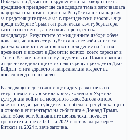
Победата на Десантис и крушенията на фаворитите на
предишния президент ще са водещата тема в започващата
надпревара за номинацията на Републиканската партия
за предстоящите през 2024 г. президентски избори. Още
преди изборите Тръмп отправи атака към губернатора,
като го посъветва да не издига президентска
кандидатура. Резултатите от междинните избори обаче
показват, че много от републиканските избиратели са
разочаровани от непостоянното поведение на 45-тия
президент и виждат в Десантис всичко, което харесват в
Тръмп, без личностните му недостатъци. Номинираният
от дясно кандидат ще се изправи срещу президента Джо
Байдън, стига здравето и напредналата възраст на
последния да го позволят.
В следващите две години ще видим развитието на
енергийната и суровинна криза, войната в Украйна,
културната война на модерното ляво. Затова отново
всичко предвещава убедителна победа за републиканците
и отново в епицентърът на събитията е Доналд Тръмп.
Дали обаче републиканците ще извлекат поука от
грешките си през 2020 г. и 2022 г. остава да разберем.
Битката за 2024 г. вече започна.