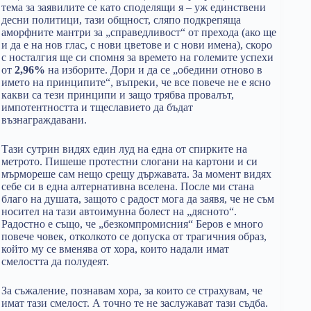
тема за заявилите се като споделящи я – уж единствени
десни политици, тази общност, сляпо подкрепяща
аморфните мантри за „справедливост“ от прехода (ако ще
и да е на нов глас, с нови цветове и с нови имена), скоро
с носталгия ще си спомня за времето на големите успехи
от
2,96%
на изборите. Дори и да се „обедини отново в
името на принципите“, въпреки, че все повече не е ясно
какви са тези принципи и защо трябва провалът,
импотентността и тщеславието да бъдат
възнаграждавани.
Тази сутрин видях един луд на една от спирките на
метрото. Пишеше протестни слогани на картони и си
мърмореше сам нещо срещу държавата. За момент видях
себе си в една алтернативна вселена. После ми стана
благо на душата, защото с радост мога да заявя, че не съм
носител на тази автоимунна болест на „дясното“.
Радостно е също, че „безкомпромисния“ Беров е много
повече човек, отколкото се допуска от трагичния образ,
който му се вменява от хора, които надали имат
смелостта да полудеят.
За съжаление, познавам хора, за които се страхувам, че
имат тази смелост. А точно те не заслужават тази съдба.