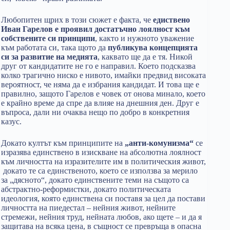
Любопитен щрих в този сюжет е факта, че
едиствено
Иван Гарелов е проявил достатъчно лоялност към
собствените си принципи
, както и нужното уважение
към работата си, така щото да
публикува концепцията
си за развитие на медията
, каквато ще да е тя. Никой
друг от кандидатите не го е направил. Което подсказва
колко трагично ниско е нивото, имайки предвид високата
вероятност, че няма да е избрания кандидат. И това ще е
правилно, защото Гарелов е човек от онова минало, което
е крайно време да спре да влияе на днешния ден. Друг е
въпроса, дали ни очаква нещо по добро в конкретния
казус.
Докато култът към принципите на
„анти-комунизма“
се
изразява единствено в изискване на абсолютна лоялност
към личността на изразителите им в политическия живот,
докато те са единственото, което се използва за мерило
за „дясното“, докато единствените теми на същото са
абстрактно-реформистки, докато политическата
идеология, която единствена си поставя за цел да постави
личността на пиедестал – нейния живот, нейните
стремежи, нейния труд, нейната любов, ако щете – и да я
защитава на всяка цена, в същност се превръща в опасна