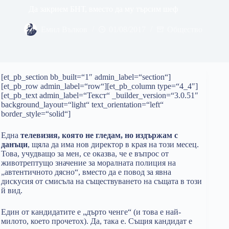
Да закрием БНТ, вместо да му търсим шеф
Емил Вълков
01/08/2017
Общество
[et_pb_section bb_built=“1″ admin_label=“section“]
[et_pb_row admin_label=“row“][et_pb_column type=“4_4″]
[et_pb_text admin_label=“Текст“ _builder_version=“3.0.51″
background_layout=“light“ text_orientation=“left“
border_style=“solid“]
Една
телевизия, която не гледам, но издържам с
данъци
, щяла да има нов директор в края на този месец.
Това, учудващо за мен, се оказва, че е въпрос от
животрептущо значение за моралната полиция на
„автентичното дясно“, вместо да е повод за явна
дискусия от смисъла на съществуването на същата в този
й вид.
Един от кандидатите е „дърто ченге“ (и това е най-
милото, което прочетох). Да, така е. Същия кандидат е