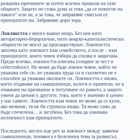
разкрива причините за почти всички провали на тази
общност. Защото не става дума за това „да се помогне на
някого“ или не, а за това, че забравяме смисъла от
принципите ни. Забравяме дори хора.
Лоялността
е много важно нещо
.
Без нея нито
авторитарно-йерархични, нито анархо-капиталистически
общности не могат да просъществуват. Лоялността
започва като лоялност към семейството, а после – към
принципите, които човек избира да спазва и защитава.
Преди всичко, лоялността изисква усещане за чест и
себестойност. Не може да бъде лоялен човек, който не
уважава себе си, не уважава труда си и съответно не е
способен да уважава околните си. Лоялността е онова,
което отдаваме на съмишленици, колеги и приятели, не в
очакване на признание и потупване по рамото, а защото
умеем да ценим у другите, това, което е значимо и ценно
у нас самите. Лоялността към човек не може да се купи,
ако можеше, тя не би струвала нищо. Тя може само да
бъде спечелена… и загубена. Без това да означава
нелоялност към принципите.
Последното, когато иде реч за лоялност между заявени
съмишленици, понякога е болезнена тема за размисъл,