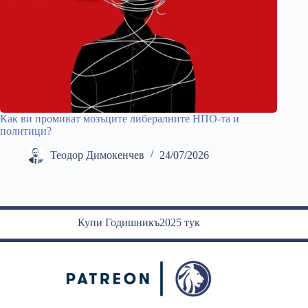
Как ви промиват мозъците либералните НПО-та и
политици?
Теодор Димокенчев
24/07/2026
Купи Годишникъ2025 тук