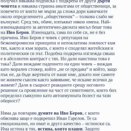
получил някаква подписка с подкрепа от други
дърти
ченгета
и някаква странна амалгама от общественици, за
повечето от които ме мързи да сложа дори кавичките
около определението „общественик“ – толкова слабо ме
вълнуват. Сред тях, обаче, изпъкват някои имена. Най-
изненадващото за автентично-дясната мисъл беше това
на
Иво Беров
. Изненадата, сама по себе си, не е без
причина. Иво Беров е човек с репутация на
безкомпромисни принципи и непоклатима лоялност към
тях, както и към хората, с които е споделял житейския и
политическия си път. Подобна подкрепа изглежда сякаш
е в абсолютен контраст с тях. Но дали наистина това е
така? Дали виждаме падението на един човек – виждан
като морален стожер, който „не се предава“ и който, защо
пък не, да бъде жертвата от наше име, докато ние самите
не живеем съвсем както заявяваме, че искаме всички да
живеят? Дали в същност реакциите срещу неговото
решение са проявление на част от симптомите, които бих
определил съвкупно като автоимунната болест на тази
общност?
Няма да повтарям
думите на Иво Беров
, с които
обяснява защо е подкрепил Иван Гарелов. Те са
емоционални, но имат и друго качество – истински са.
Има истина в тях,
истина, която плаши
. Защото