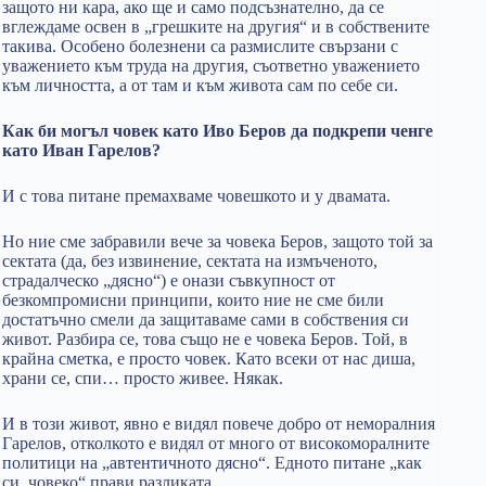
защото ни кара, ако ще и само подсъзнателно, да се
вглеждаме освен в „грешките на другия“ и в собствените
такива. Особено болезнени са размислите свързани с
уважението към труда на другия, съответно уважението
към личността, а от там и към живота сам по себе си.
Как би могъл човек като Иво Беров да подкрепи ченге
като Иван Гарелов?
И с това питане премахваме човешкото и у двамата.
Но ние сме забравили вече за човека Беров, защото той за
сектата (да, без извинение, сектата на измъченото,
страдалческо „дясно“) е онази съвкупност от
безкомпромисни принципи, които ние не сме били
достатъчно смели да защитаваме сами в собствения си
живот. Разбира се, това също не е човека Беров. Той, в
крайна сметка, е просто човек. Като всеки от нас диша,
храни се, спи… просто живее. Някак.
И в този живот, явно е видял повече добро от неморалния
Гарелов, отколкото е видял от много от високоморалните
политици на „автентичното дясно“. Едното питане „как
си, човеко“ прави разликата.