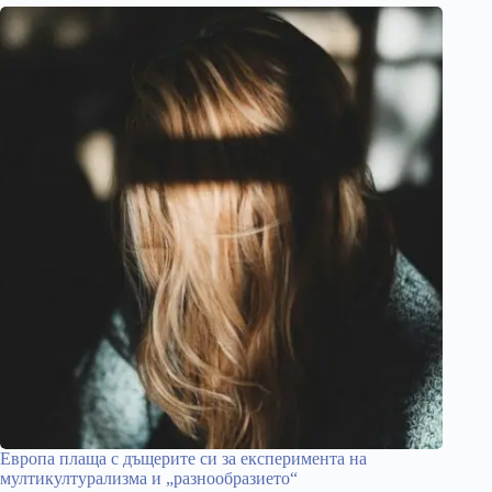
Европа плаща с дъщерите си за експеримента на
мултикултурализма и „разнообразието“