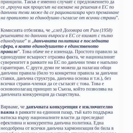
принципи. Такъв е именно случаят с предложението да
се „
проучи как процесът на вземане на решения в ЕС по
данъчни теми може да се рационализира чрез премахване
на правилото за единодушно съгласие от всички страни
”.
Комисията отбелязва, че „
след Договора от Рим (1958)
решенията по данъчни въпроси в ЕС се взимат с пълно
единодушие
” и „
данъчната политика е последната
сфера, в която единодушието е единственото
правило
”. Това обаче не е изненада. Простото правило за
единодушие всъщност отразява факта, че националният
суверенитет в рамките на ЕС по данъчни теми е напълно
гарантиран. С други думи не можеш да налагаш общи
данъчни правила (било то конкретни правила за данъчни
ставки, данъчна структура, данъчна основа и т.н.), без
всички страни-членки да се съгласят с това. Това е
основополагащ принцип за Съюза, който позволява на
данъчната конкуренция да съществува.
Вярваме, че
данъчната конкуренция е изключително
важна
в рамките на единния пазар, тъй като поддържа
натиска върху националните власти да преследват
ефективна и конкурентна данъчна политика. Една
неодобрена от всички данъчна хармонизация би била в