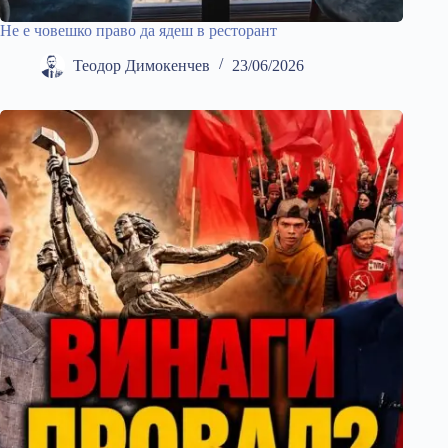
Не е човешко право да ядеш в ресторант
Теодор Димокенчев
23/06/2026