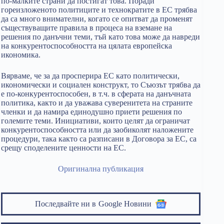
по-малките страни да постигат това. Поради
гореизложеното политиците и технократите в ЕС трябва
да са много внимателни, когато се опитват да променят
съществуващите правила в процеса на вземане на
решения по данъчни теми, тъй като това може да навреди
на конкурентоспособността на цялата европейска
икономика.
Вярваме, че за да просперира ЕС като политически,
икономически и социален конструкт, то Съюзът трябва да
е по-конкурентоспособен, в т.ч. в сферата на данъчната
политика, както и да уважава суверенитета на страните
членки и да намира единодушно приети решения по
големите теми. Инициативи, които целят да ограничат
конкурентоспособността или да заобиколят наложените
процедури, така както са разписани в Договора за ЕС, са
срещу споделените ценности на ЕС.
Оригинална публикация
Последвайте ни в
Google Новини