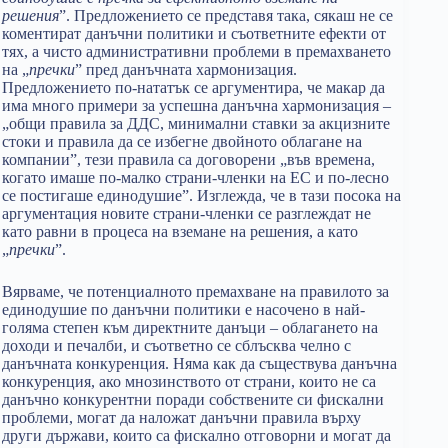
решения
”. Предложението се представя така, сякаш не се
коментират данъчни политики и съответните ефекти от
тях, а чисто административни проблеми в премахването
на „
пречки
” пред данъчната хармонизация.
Предложението по-нататък се аргументира, че макар да
има много примери за успешна данъчна хармонизация –
„общи правила за ДДС, минимални ставки за акцизните
стоки и правила да се избегне двойното облагане на
компании”, тези правила са договорени „във времена,
когато имаше по-малко страни-членки на ЕС и по-лесно
се постигаше единодушие”. Изглежда, че в тази посока на
аргументация новите страни-членки се разглеждат не
като равни в процеса на вземане на решения, а като
„
пречки
”.
Вярваме, че потенциалното премахване на правилото за
единодушие по данъчни политики е насочено в най-
голяма степен към директните данъци – облагането на
доходи и печалби, и съответно се сблъсква челно с
данъчната конкуренция. Няма как да съществува данъчна
конкуренция, ако мнозинството от страни, които не са
данъчно конкурентни поради собствените си фискални
проблеми, могат да наложат данъчни правила върху
други държави, които са фискално отговорни и могат да