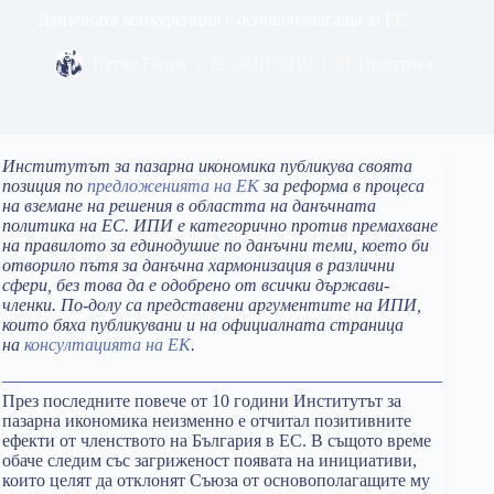
Данъчната конкуренция е основополагаща за ЕС
Петър Ганев
20/01/2019
Политика
Институтът за пазарна икономика публикува своята
позиция по
предложенията на ЕК
за реформа в процеса
на вземане на решения в областта на данъчната
политика на ЕС. ИПИ е категорично против премахване
на правилото за единодушие по данъчни теми, което би
отворило пътя за данъчна хармонизация в различни
сфери, без това да е одобрено от всички държави-
членки. По-долу са представени аргументите на ИПИ,
които бяха публикувани и на официалната страница
на
консултацията на ЕК
.
През последните повече от 10 години Институтът за
пазарна икономика неизменно е отчитал позитивните
ефекти от членството на България в ЕС. В същото време
обаче следим със загриженост появата на инициативи,
които целят да отклонят Съюза от основополагащите му