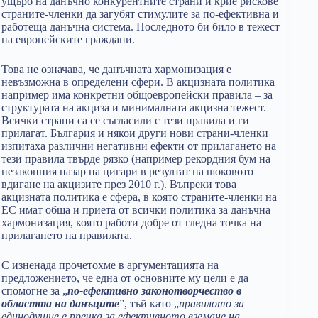
ущърб на данъчно конкурентните страни и крие рискове
страните-членки да загубят стимулите за по-ефективна и
работеща данъчна система. Последното би било в тежест
на европейските граждани.
Това не означава, че данъчната хармонизация е
невъзможна в определени сфери. В акцизната политика
например има конкретни общоевропейски правила – за
структурата на акциза и минималната акцизна тежест.
Всички страни са се съгласили с тези правила и ги
прилагат. България и някои други нови страни-членки
изпитаха различни негативни ефекти от прилагането на
тези правила твърде рязко (например рекордния бум на
незаконния пазар на цигари в резултат на шоковото
вдигане на акцизите през 2010 г.). Въпреки това
акцизната политика е сфера, в която страните-членки на
ЕС имат обща и приета от всички политика за данъчна
хармонизация, която работи добре от гледна точка на
прилагането на правилата.
С изненада прочетохме в аргументацията на
предложението, че една от основните му цели е да
спомогне за „
по-ефективно законотворчество в
областта на данъците
”, тъй като „
правилото за
единодушие е пречка за ефективното вземане на