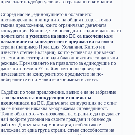
предложат по-добри условия за граждани и компании.
Според нас не „единодушието в облагането”
противоречи на принципите на общия пазар, а точно
такива предложения, които ограничават данъчната
конкуренция. Видно е, че в последните години данъчната
политиката и
усилията на ниво ЕС са насочени към
намаляване на конкурентните предимства
на някои
страни (например Ирландия, Холандия, Кипър и в
известна степен България), които успяват да привлекат
големи инвеститори поради благоприятните си данъчни
режими. Премахването на правилото за единодушие по
данъчните теми в ЕС най-вероятно ще доведе до
изчезването на конкурентното предимство на по-
либералните и по-малките икономики в съюза.
Съдейки по това предложение, важно е да не забравяме
защо
данъчната конкуренция е полезна за
икономиката на ЕС
. Данъчната конкуренция не е опит
да се подмени някаква въображаема справедливост.
Точно обратното – тя позволява на страните да предлагат
най-добрите условия на своите граждани и бизнес да
работят. Данъчната хармонизация, особено ако е
наложена от една група страни, спъва способността на