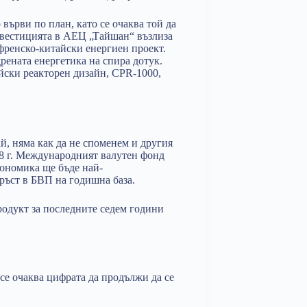
върви по план, като се очаква той да
нвестицията в АЕЦ „Тайшан“ възлиза
 френско-китайски енергиен проект.
ената енергетика на спира дотук.
айски реакторен дизайн,
CPR-100
0,
й, няма как да не споменем и другия
8 г. Международният валутен фонд
кономика ще бъде най-
ръст в БВП на годишна база.
одукт за последните седем години
 се очаква цифрата да продължи да се