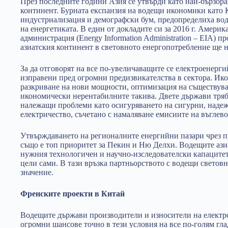
През последните години Азия се утвърди като най-бързор
континент. Бурната експанзия на водещи икономики като К
индустриализация и демографски бум, предопределиха вод
на енергетиката. В един от докладите си за 2016 г. Амер
администрация (Energy Information Administration – EIA) про
азиатския континент в световното енергопотребление ще
За да отговорят на все по-увеличаващите се електроенерг
изправени пред огромни предизвикателства в сектора. Ик
разкриване на нови мощности, оптимизация на съществува
икономически нерентабилните такива. Двете държави тряб
належащи проблеми като осигуряването на сигурни, надеж
електричество, съчетано с намаляване емисиите на въглев
Утвърждаването на регионалните енергийни пазари чрез 
също е топ приоритет за Пекин и Ню Делхи. Водещите ази
нужния технологичен и научно-изследователски капацитет,
цели сами. В тази връзка партньорството с водещи светов
значение.
Френските проекти в Китай
Водещите държави производители и износители на елект
огромни шансове точно в тези условия на все по-голям гл