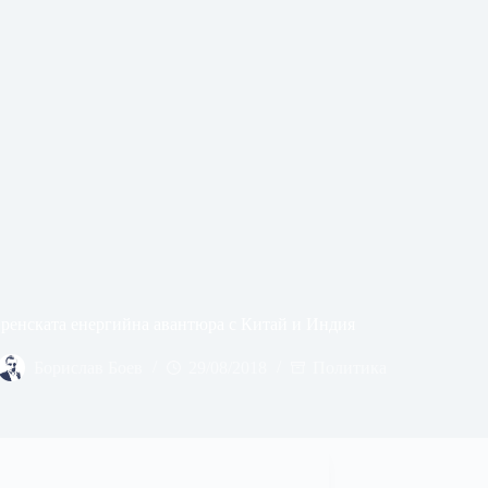
ренската енергийна авантюра с Китай и Индия
Борислав Боев
29/08/2018
Политика