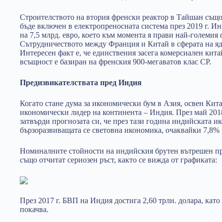
Строителството на втория френски реактор в Тайшан също 
бъде включен в електропреносната система през 2019 г. И
на 7,5 млрд. евро, което към момента я прави най-големия
Сътрудничеството между Франция и Китай в сферата на ядр
Интересен факт е, че единствения засега комерсиален кит
всъщност е базиран на френския 900-мегаватов клас CP.
Предизвикателствата пред Индия
Когато стане дума за икономически бум в Азия, освен Кита
икономически лидер на континента – Индия. През май 201
затвърди прогнозата си, че през тази година индийската и
бързоразвиващата се световна икономика, очаквайки 7,8% 
Номиналните стойности на индийския брутен вътрешен пр
също отчитат сериозен ръст, както се вижда от графиката:
През 2017 г. БВП на Индия достига 2,60 трлн. долара, като
покачва.