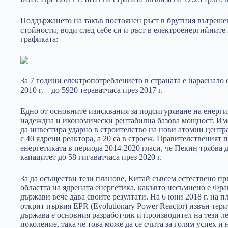
Поддържането на такъв постоянен ръст в брутния вътреше
стойности, води след себе си и ръст в електроенергийните
графиката:
За 7 години електропотреблението в страната е нараснало с
2010 г. – до 5920 тераватчаса през 2017 г.
Едно от основните изисквания за подсигуряване на енерги
надеждна и икономически рентабилна базова мощност. Име
да инвестира ударно в строителство на нови атомни центр
с 40 ядрени реактора, а 20 са в строеж. Правителственият 
енергетиката в периода 2014-2020 гласи, че Пекин трябва 
капацитет до 58 гигаватчаса през 2020 г.
За да осъществи тези планове, Китай съвсем естествено пр
областта на ядрената енергетика, какъвто несъмнено е Фр
държави вече дава своите резултати. На 6 юни 2018 г. на
открит първия EPR (
Evolutionary Power Reactor
) извън тер
държава е основния разработчик и производител на тези л
поколение, така че това може да се счита за голям успех и