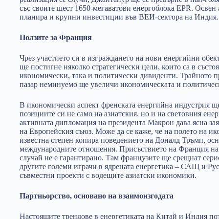
със своите шест 1650-мегаватови енергоблока EPR. Освен
планира и крупни инвестиции във ВЕИ-сектора на Индия.
Ползите за Франция
Чрез участието си в изграждането на нови енергийни обек
ще постигне няколко стратегически цели, които са в състоя
икономически, така и политически дивиденти. Трайното п
пазар неминуемо ще увеличи икономическата и политическ
В икономически аспект френската енергийна индустрия ще
позициите си не само на азиатския, но и на световния ене
активната дипломация на президента Макрон дава ясна зая
на Европейския съюз. Може да се каже, че на полето на 
известна степен копира поведението на Доналд Тръмп, осн
международните отношения. Присъствието на Франция на 
случай не е гарантирано. Там французите ще срещнат сери
другите големи играчи в ядрената енергетика – САЩ и Рус
съвместни проекти с водещите азиатски икономики.
Партньорство, основано на взаимоизгодата
Настоящите трендове в енергетиката на Китай и Индия пот