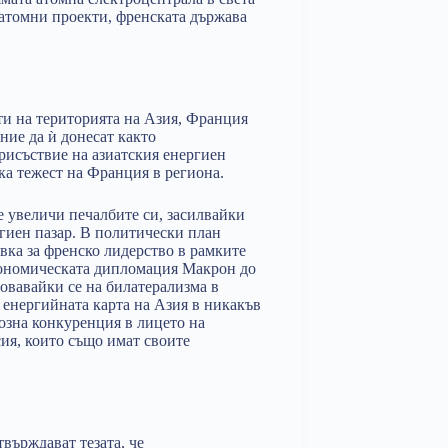
 атомни проекти, френската държава
ти на територията на Азия, Франция
ние да ѝ донесат както
рисъствие на азиатския енергиен
а тежест на Франция в региона.
 увеличи печалбите си, засилвайки
ргиен пазар. В политически план
вка за френско лидерство в рамките
икономическата дипломация Макрон до
овавайки се на билатерализма в
енергийната карта на Азия в никакъв
озна конкуренция в лицето на
ия, които също имат своите
върждават тезата, че