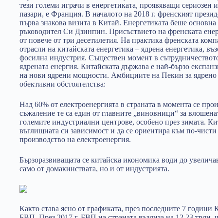
тези големи играчи в енергетиката, проявяващи сериозен 
пазари, е Франция. В началото на 2018 г. френският през
първа знакова визита в Китай. Енергетиката беше основна 
ръководител Си Дзинпин. Присъствието на френската ене
от повече от три десетилетия. На практика френската ком
отрасли на китайската енергетика – ядрена енергетика, в
фосилна индустрия. Съществен момент в сътрудничествот
ядрената енергия. Китайската държава е най-бързо експан
на нови ядрени мощности. Амбициите на Пекин за ядрено 
обективни обстоятелства:
Над 60% от електроенергията в страната в момента се про
съжаление те са един от главните „виновници“ за влошена
големите индустриални центрове, особено през зимата. Ки
въглищната си зависимост и да се ориентира към по-чисти
производство на електроенергия.
Бързоразвиващата се китайска икономика води до увеличав
само от домакинствата, но и от индустрията.
Както става ясно от графиката, през последните 7 години 
БВП. През 2017 г. БВП на страната възлиза на 12,23 трлн. 