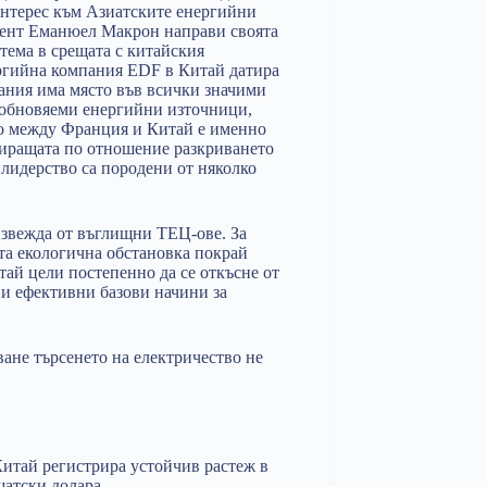
интерес към Азиатските енергийни
идент Еманюел Макрон направи своята
тема в срещата с китайския
ргийна компания EDF в Китай датира
пания има място във всички значими
ъзобновяеми енергийни източници,
о между Франция и Китай е именно
зиращата по отношение разкриването
лидерство са породени от няколко
извежда от въглищни ТЕЦ-ове. За
та екологична обстановка покрай
тай цели постепенно да се откъсне от
 и ефективни базови начини за
ане търсенето на електричество не
Китай регистрира устойчив растеж в
щатски долара.