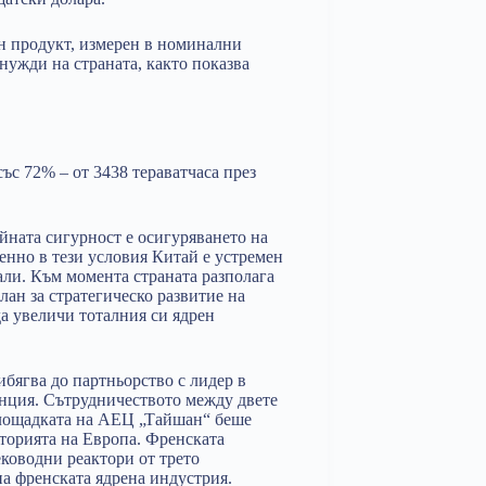
н продукт, измерен в номинални
 нужди на страната, както показва
ъс 72% – от 3438 тераватчаса през
йната сигурност е осигуряването на
нно в тези условия Китай е устремен
али. Към момента страната разполага
план за стратегическо развитие на
да увеличи тоталния си ядрен
ибягва до партньорство с лидер в
анция. Сътрудничеството между двете
 площадката на АЕЦ „Тайшан“ беше
иторията на Европа. Френската
еководни реактори от трето
 на френската ядрена индустрия.