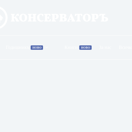
Годишникъ
Книги
За нас
Всичк
НОВО
НОВО