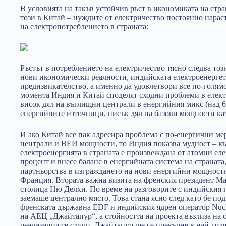
В условията на такъв устойчив ръст в икономиката на стра
този в Китай – нуждите от електричество постоянно нараст
на електропотреблението в страната:
Ръстът в потреблението на електричество тясно следва тоз
нови икономически реалности, индийската електроенергет
предизвикателство, а именно да удовлетвори все по-голям
момента Индия и Китай споделят сходни проблеми в елект
висок дял на въглищни централи в енергийния микс (над 
енергийните източници, нисък дял на базови мощности к
И ако Китай все пак адресира проблема с по-енергични ме
централи и ВЕИ мощности, то Индия показва мудност – к
електроенергията в страната е произвеждана от атомни еле
процент и внесе баланс в енергийната система на странат
партньорства в изграждането на нови енергийни мощности
Франция. Втората важна визита на френския президент М
столица Ню Делхи. По време на разговорите с индийския
заемаше централно място. Това стана ясно след като бе п
френската държавна E
DF
и индийския ядрен оператор
N
uc
на АЕЦ „Джайтапур“, а стойността на проекта възлиза на о
реализация се случи, Джайтапур ще се превърне в най-голя