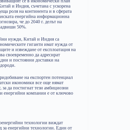
азвиващият се в икономически план
итай и Индия, съчетана с ускорена
еща роля на континента и в сферата
иканската енергийна информационна
гнозира, че до 2040 г. делът на
 надвиши 50%.
ийни нужди, Китай и Индия са
ономическите гиганти имат нужда от
щите и извеждане от експлоатация на
ва своевременно да адресират
дни и постоянни доставки на
одороди
.
придобиване на експортен потенциал
атски икономики все още нямат
 за да постигнат тези амбициозни
ни енергийни компании е от ключово
роенергийни технологии виждат
ад за енергийни технологии. Един от