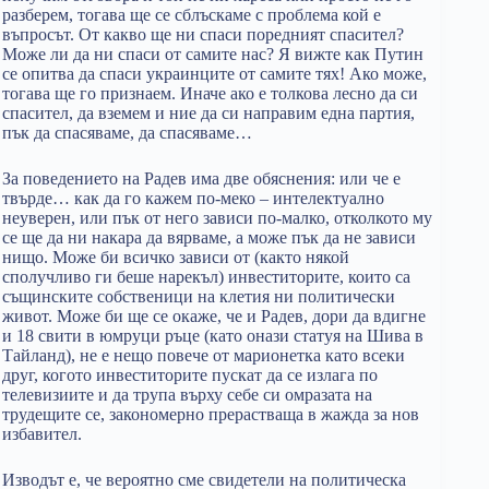
разберем, тогава ще се сблъскаме с проблема кой е
въпросът. От какво ще ни спаси поредният спасител?
Може ли да ни спаси от самите нас? Я вижте как Путин
се опитва да спаси украинците от самите тях! Ако може,
тогава ще го признаем. Иначе ако е толкова лесно да си
спасител, да вземем и ние да си направим една партия,
пък да спасяваме, да спасяваме…
За поведението на Радев има две обяснения: или че е
твърде… как да го кажем по-меко – интелектуално
неуверен, или пък от него зависи по-малко, отколкото му
се ще да ни накара да вярваме, а може пък да не зависи
нищо. Може би всичко зависи от (както някой
сполучливо ги беше нарекъл) инвеститорите, които са
същинските собственици на клетия ни политически
живот. Може би ще се окаже, че и Радев, дори да вдигне
и 18 свити в юмруци ръце (като онази статуя на Шива в
Тайланд), не е нещо повече от марионетка като всеки
друг, когото инвеститорите пускат да се излага по
телевизиите и да трупа върху себе си омразата на
трудещите се, закономерно прерастваща в жажда за нов
избавител.
Изводът е, че вероятно сме свидетели на политическа