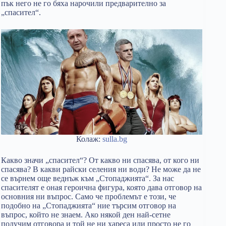
пък него не го бяха нарочили предварително за
„спасител“.
Колаж:
sulla.bg
Какво значи „спасител“? От какво ни спасява, от кого ни
спасява? В какви райски селения ни води? Не може да не
се върнем още веднъж към „Стопаджията“. За нас
спасителят е оная героична фигура, която дава отговор на
основния ни въпрос. Само че проблемът е този, че
подобно на „Стопаджията“ ние търсим отговор на
въпрос, който не знаем. Ако някой ден най-сетне
получим отговора и той не ни хареса или просто не го