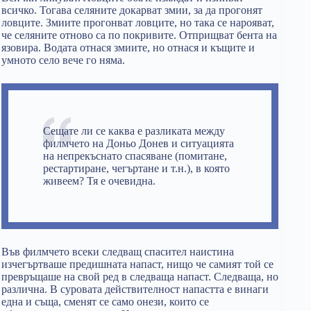
всичко. Тогава селяните докарват змии, за да прогонят
ловците. Змиите прогонват ловците, но така се нарояват,
че селяните отново са по покривите. Отприщват бента на
язовира. Водата отнася змиите, но отнася и къщите и
умното село вече го няма.
Сещате ли се каква е разликата между
филмчето на Доньо Донев и ситуацията
на непрекъснато спасяване (помитане,
рестартиране, чегъртане и т.н.), в която
живеем? Тя е очевидна.
Във филмчето всеки следващ спасител наистина
изчегъртваше предишната напаст, нищо че самият той се
превръщаше на свой ред в следваща напаст. Следваща, но
различна. В суровата действителност напастта е винаги
една и съща, сменят се само онези, които се