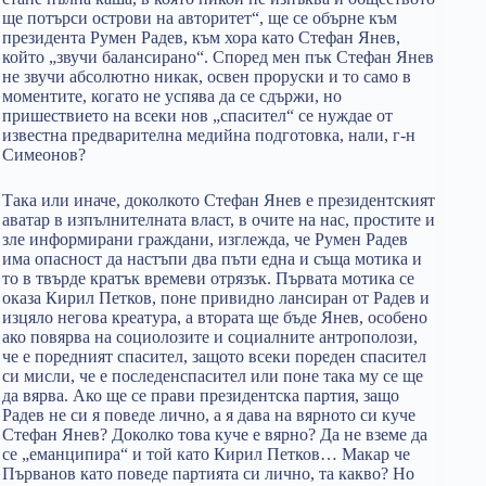
ще потърси острови на авторитет“, ще се обърне към
президента Румен Радев, към хора като Стефан Янев,
който „звучи балансирано“. Според мен пък Стефан Янев
не звучи абсолютно никак, освен проруски и то само в
моментите, когато не успява да се сдържи, но
пришествието на всеки нов „спасител“ се нуждае от
известна предварителна медийна подготовка, нали, г-н
Симеонов?
Така или иначе, доколкото Стефан Янев е президентският
аватар в изпълнителната власт, в очите на нас, простите и
зле информирани граждани, изглежда, че Румен Радев
има опасност да настъпи два пъти една и съща мотика и
то в твърде кратък времеви отрязък. Първата мотика се
оказа Кирил Петков, поне привидно лансиран от Радев и
изцяло негова креатура, а втората ще бъде Янев, особено
ако повярва на социолозите и социалните антрополози,
че е поредният спасител, защото всеки пореден спасител
си мисли, че е последенспасител или поне така му се ще
да вярва. Ако ще се прави президентска партия, защо
Радев не си я поведе лично, а я дава на вярното си куче
Стефан Янев? Доколко това куче е вярно? Да не вземе да
се „еманципира“ и той като Кирил Петков… Макар че
Първанов като поведе партията си лично, та какво? Но