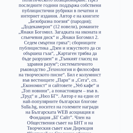
последните години поддържа собствени
публицистични рубрики в печатни и
интернет издания. Автор е на книгите
„Безобразна поезия“ (пародия);
„Додекамерон“ (12 новели), романите
„Янаки Богомил. Загадката на иконата и
слънчевия диск“ и „Янаки Богомил 2.
Седем смъртни гряха“; сборниците
публицистика „Дзен и изкуството да си
обършеш гъза“, „Картаген трябва да
бъде разрушен“ и „Тънкият гласец на
здравия разум“; систематичното
ръководство „Технология и философия
на творческото писне“. Бил е колумнист
във вестниците „Пари“ и „Сега“, сп.
„Економист“ и сайтовете „Уеб кафе“ и
„Топ новини“, а понастоящем – във в.
„Труд“ и „Нюз БГ“. Автор е на един от
най-популярните български блогове
Sulla.bg, носител на големите награди
на Българската WEB асоциация и
Фондация „БГ Сайт”. Член на
Обществения съвет на БНТ и на
Творческия съвет към Дирекция