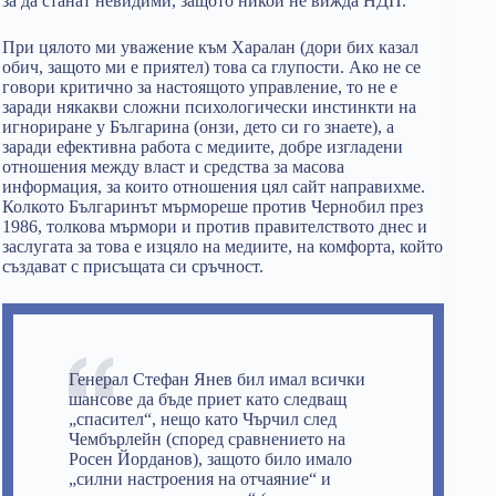
за да станат невидими, защото никой не вижда НДП.
При цялото ми уважение към Харалан (дори бих казал
обич, защото ми е приятел) това са глупости. Ако не се
говори критично за настоящото управление, то не е
заради някакви сложни психологически инстинкти на
игнориране у Българина (онзи, дето си го знаете), а
заради ефективна работа с медиите, добре изгладени
отношения между власт и средства за масова
информация, за които отношения цял сайт направихме.
Колкото Българинът мърмореше против Чернобил през
1986, толкова мърмори и против правителството днес и
заслугата за това е изцяло на медиите, на комфорта, който
създават с присъщата си сръчност.
Генерал Стефан Янев бил имал всички
шансове да бъде приет като следващ
„спасител“, нещо като Чърчил след
Чембърлейн (според сравнението на
Росен Йорданов), защото било имало
„силни настроения на отчаяние“ и