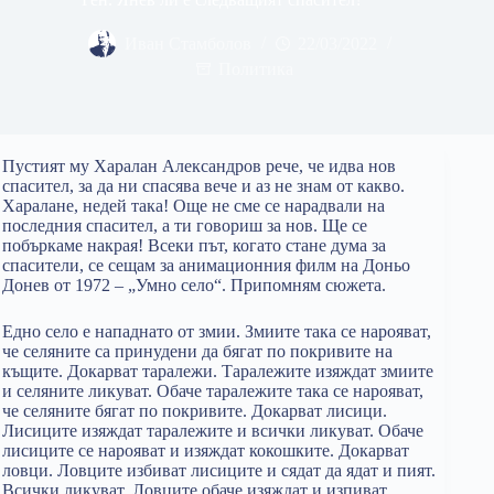
Иван Стамболов
22/03/2022
Политика
Пустият му Харалан Александров рече, че идва нов
спасител, за да ни спасява вече и аз не знам от какво.
Харалане, недей така! Още не сме се нарадвали на
последния спасител, а ти говориш за нов. Ще се
побъркаме накрая! Всеки път, когато стане дума за
спасители, се сещам за анимационния филм на Доньо
Донев от 1972 – „Умно село“. Припомням сюжета.
Едно село е нападнато от змии. Змиите така се нарояват,
че селяните са принудени да бягат по покривите на
къщите. Докарват таралежи. Таралежите изяждат змиите
и селяните ликуват. Обаче таралежите така се нарояват,
че селяните бягат по покривите. Докарват лисици.
Лисиците изяждат таралежите и всички ликуват. Обаче
лисиците се нарояват и изяждат кокошките. Докарват
ловци. Ловците избиват лисиците и сядат да ядат и пият.
Всички ликуват. Ловците обаче изяждат и изпиват