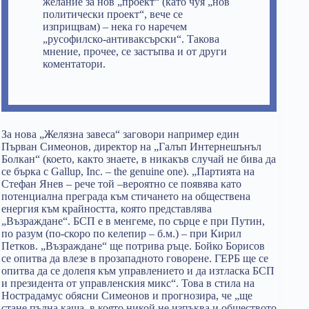
желание за нов „проект“ (като чуя „нов
политически проект“, вече се
изприщвам) – нека го наречем
„русофилско-антиваксърски“. Такова
мнение, прочее, се застъпва и от други
коментатори.
За нова „Желязна завеса“ заговори например един
Първан Симеонов, директор на „Галъп Интернешънъл
Болкан“ (което, както знаете, в никакъв случай не бива да
се бърка с Gallup, Inc. – the genuine one). „Партията на
Стефан Янев – рече той –вероятно се появява като
потенциална преграда към стичането на обществена
енергия към крайността, която представлява
„Възраждане“. БСП е в менгеме, по сърце е при Путин,
по разум (по-скоро по келепир – б.м.) – при Кирил
Петков. „Възраждане“ ще потрива ръце. Бойко Борисов
се опитва да влезе в прозападното говорене. ГЕРБ ще се
опитва да се долепя към управлението и да изтласка БСП
и президента от управленския микс“. Това в стила на
Нострадамус обясни Симеонов и прогнозира, че „ще
стане пълна каша, в която никой не изпъква и обществото