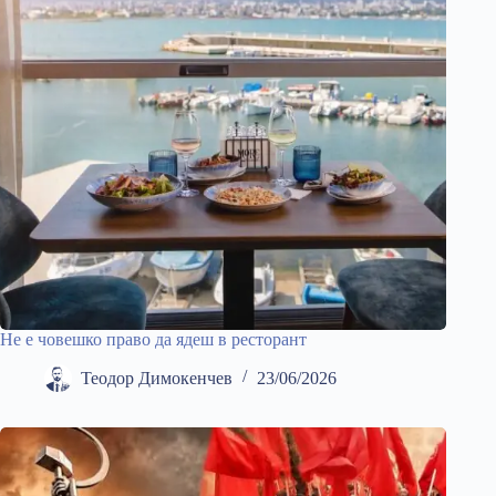
Не е човешко право да ядеш в ресторант
Теодор Димокенчев
23/06/2026