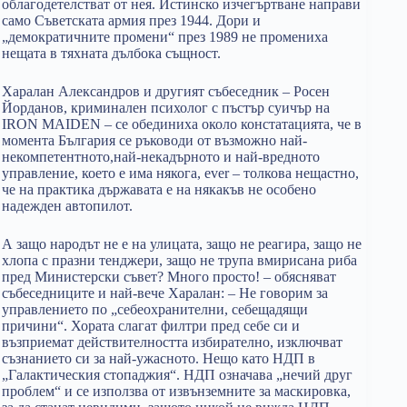
облагодетелстват от нея. Истинско изчегъртване направи
само Съветската армия през 1944. Дори и
„демократичните промени“ през 1989 не промениха
нещата в тяхната дълбока същност.
Харалан Александров и другият събеседник – Росен
Йорданов, криминален психолог с пъстър суичър на
IRON MAIDEN – се обединиха около констатацията, че в
момента България се ръководи от възможно най-
некомпетентното,най-некадърното и най-вредното
управление, което е има някога, ever – толкова нещастно,
че на практика държавата е на някакъв не особено
надежден автопилот.
А защо народът не е на улицата, защо не реагира, защо не
хлопа с празни тенджери, защо не трупа вмирисана риба
пред Министерски съвет? Много просто! – обясняват
събеседниците и най-вече Харалан: – Не говорим за
управлението по „себеохранителни, себещадящи
причини“. Хората слагат филтри пред себе си и
възприемат действителността избирателно, изключват
съзнанието си за най-ужасното. Нещо като НДП в
„Галактическия стопаджия“. НДП означава „нечий друг
проблем“ и се използва от извънземните за маскировка,