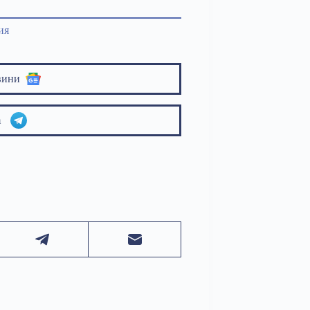
ия
вини
am