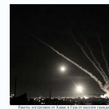
Ракети, изстреляни от Хамас в Газа от населен гражд