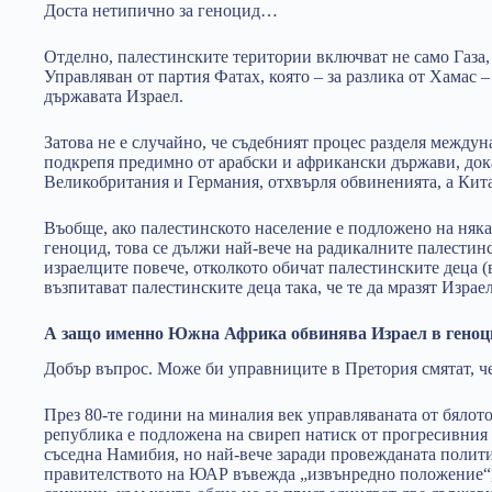
Доста нетипично за геноцид…
Отделно, палестинските територии включват не само Газа, 
Управляван от партия Фатах, която – за разлика от Хамас 
държавата Израел.
Затова не е случайно, че съдебният процес разделя между
подкрепя предимно от арабски и африкански държави, док
Великобритания и Германия, отхвърля обвиненията, а Кита
Въобще, ако палестинското население е подложено на няка
геноцид, това се дължи най-вече на радикалните палестин
израелците повече, отколкото обичат палестинските деца 
възпитават палестинските деца така, че те да мразят Израе
А защо именно Южна Африка обвинява Израел в геноци
Добър въпрос. Може би управниците в Претория смятат, че
През 80-те години на миналия век управляваната от бял
република е подложена на свиреп натиск от прогресивния 
съседна Намибия, но най-вече заради провежданата политик
правителството на ЮАР въвежда „извънредно положение“, 