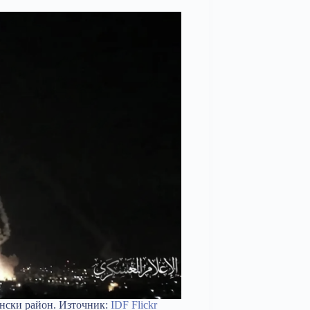
ански район. Източник:
IDF Flickr