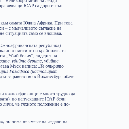
и – Великобритания на лейди
управляващи ЮАР са дори извън
т към самата Южна Африка. При това
ри – с мълчаливото съгласие на
тне ситуацията само се влошава.
 Южноафриканската република)
оклип от митинг на крайнолявата
нта „Убий белия“, лидерът на
ивате, убийте бурите, убийте
гава Мъск написа: „
Те открито
Сирил Рамафоса (настоящият
дът за равенство в Йоханесбург обаче
бели южноафриканци е много трудно да
твата), но напускащите ЮАР бели
о личи, че тяхното положение е по-
о, но нима не сме се нагледали на