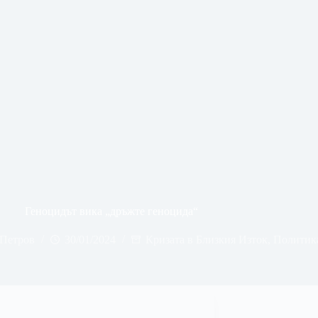
Геноцидът вика „дръжте геноцида“
Петров
30/01/2024
Кризата в Близкия Изток
,
Политик