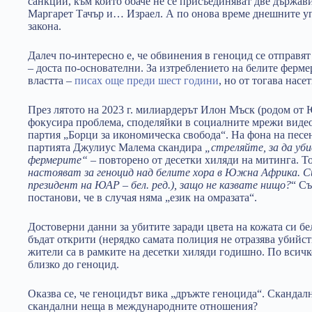
санкции, към които обаче не се присъединяват две държав
Маргарет Тачър и… Израел. А по онова време днешните 
закона.
Далеч по-интересно е, че обвинения в геноцид се отправя
– доста по-основателни. За изтреблението на белите ферме
властта –
писах още преди шест години
, но от тогава насе
През лятото на 2023 г. милиардерът Илон Мъск (родом от
фокусира проблема, споделяйки в социалните мрежи виде
партия „Борци за икономическа свобода“. На фона на песе
партията Джулиус Малема скандира
„стреляйте, за да уб
фермерите“
– повторено от десетки хиляди на митинга. То
настояват за геноцид над белите хора в Южна Африка. 
президент на ЮАР – бел. ред.), защо не казвате нищо?
“ Съ
постанови, че в случая няма „език на омразата“.
Достоверни данни за убитите заради цвета на кожата си 
бъдат открити (нерядко самата полиция не отразява убийс
жители са в рамките на десетки хиляди годишно. По всичк
близко до геноцид.
Оказва се, че геноцидът вика „дръжте геноцида“. Скандалн
скандални неща в международните отношения?