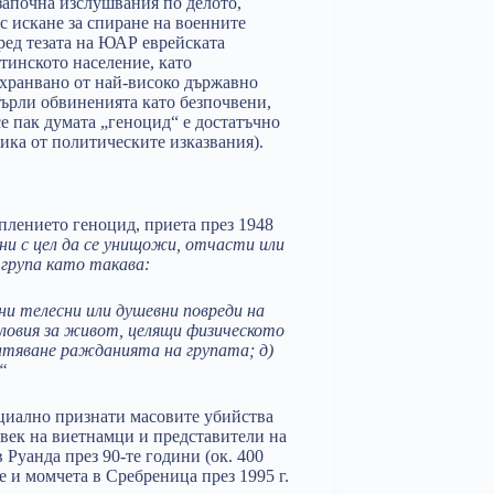
апочна изслушвания по делото,
с искане за спиране на военните
оред тезата на ЮАР еврейската
тинското население, като
дхранвано от най-високо държавно
хвърли обвиненията като безпочвени,
се пак думата „геноцид“ е достатъчно
лика от политическите изказвания).
плението геноцид, приета през 1948
ни с цел да се унищожи, отчасти или
 група като такава:
зни телесни или душевни повреди на
словия за живот, целящи физическото
атяване ражданията на групата; д)
“
ициално признати масовите убийства
 век на виетнамци и представители на
 Руанда през 90-те години (ок. 400
 и момчета в Сребреница през 1995 г.