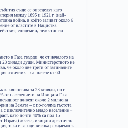
 събития също се определят като
перия между 1895 и 1921 г. (най-
етовна война, в който загиват около 6
ение от властите в Нацистка
ействия, епидемии, недостиг на
ето в Газа твърди, че от началото на
ад 23 хиляди души. Министерството не
ва, че около две трети от загиналите
щия източник – са повече от 60
к какво остава за 23 хиляди, но е
1% от населението на Ивицата Газа.
, всъщност живеят около 2 милиона
рии на Земята – с по-голяма гъстота
ва с изключително младо население –
раст, като почти 40% са под 15-
 от Израел) досега, ивицата драстично
ция, така и заради висока раждаемост.