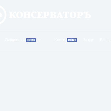
Годишникъ
Книги
За нас
Всичк
НОВО
НОВО