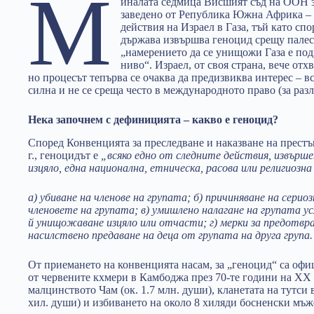
М
иналата седмица Висшият съд на ООН з
заведено от Република Южна Африка – 
действия на Израел в Газа, тъй като сп
държава извършва геноцид срещу палес
„намерението да се унищожи Газа е по
ниво“. Израел, от своя страна, вече от
но процесът тепърва се очаква да предизвиква интерес – в
силна и не се среща често в международното право (за раз
Нека започнем с дефиницията –
какво е геноцид
?
Според Конвенцията за преследване и наказване на престъ
г., геноцидът е
„всяко едно от следните действия, извърше
изцяло, една национална, етническа, расова или религиозна
а) убиване на членове на групата; б) причиняване на серио
членовете на групата; в) умишлено налагане на групата у
й унищожаване изцяло или отчасти; г) мерки за предотвр
насилствено предаване на деца от групата на друга група.
От приемането на конвенцията насам, за „геноцид“ са оф
от червените кхмери в Камбоджа през 70-те години на ХХ
малцинството Чам (ок. 1.7 млн. души), кланетата на тутси в
хил. души) и избиването на около 8 хиляди босненски мъже