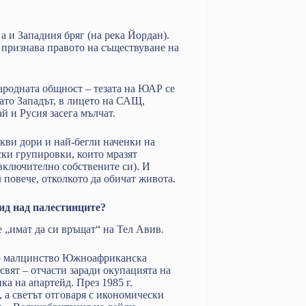
а и Западния бряг (на река Йордан).
– признава правото на съществуване на
народната общност – тезата на ЮАР се
ато Западът, в лицето на САЩ,
й и Русия засега мълчат.
кви дори и най-бегли наченки на
ски групировки, които мразят
(включително собствените си). И
л повече, отколкото да обичат живота.
д над палестинците?
 „имат да си връщат“ на Тел Авив.
ото малцинство Южноафриканска
свят – отчасти заради окупацията на
а на апартейд. През 1985 г.
а светът отговаря с икономически