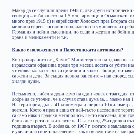
Макар да се случили преди 1948 г., две други исторически
геноцид – избиването на 1.5 млн. арменци в Османската им
много през 1915 г.) и еврейският Холокост през Втората св
милиона евреи – основно подложени на умишлено изтребл
Германия и нейни съюзници, но също и жертви на бойни д
храна и медикаменти и т.н.
Какво е положението в Палестинската автономия?
Контролираното от „Хамас“ Министерство на здравеопазван
израелската офанзива преди три месеца досега са убити н
уточнява колко от тях са цивилни и колко – бойци, но заявя
са жени и деца. За същия период ранените – пак според съ
хиляди души.
Несъмнено, гибелта дори само на един човек е трагедия, пъ
добре да се уточни, че в случая става дума за… малко над 
На територия, дълга 41 километра и широка 10 километра
жители. Което я прави една от най-гъсто населените терито
са само някои градски мегаполиси. Гъсто населена, при то
близо две трети от жителите на Газа са под 25-годишна въз
годишна възраст. В добавка, от 1967 г. (когато е завладяна
е увеличила своето население – както вследствие на мигра