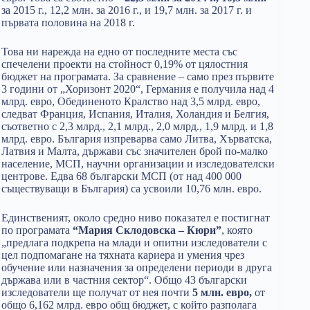
за 2015 г., 12,2 млн. за 2016 г., и 19,7 млн. за 2017 г. и
първата половина на 2018 г.
Това ни нарежда на едно от последните места със
спечелени проекти на стойност 0,19% от цялостния
бюджет на програмата. За сравнение – само през първите
3 години от „Хоризонт 2020“, Германия е получила над 4
млрд. евро, Обединеното Кралство над 3,5 млрд. евро,
следват Франция, Испания, Италия, Холандия и Белгия,
съответно с 2,3 млрд., 2,1 млрд., 2,0 млрд., 1,9 млрд. и 1,8
млрд. евро. България изпреварва само Литва, Хърватска,
Латвия и Малта, държави със значителен брой по-малко
население, МСП, научни организации и изследователски
центрове. Едва 68 български МСП (от над 400 000
съществуващи в България) са усвоили 10,76 млн. евро.
Единственият, около средно ниво показател е постигнат
по програмата
“Мария Склодовска – Кюри”
, която
„предлага подкрепа на млади и опитни изследователи с
цел подпомагане на тяхната кариера и умения чрез
обучение или назначения за определени периоди в друга
държава или в частния сектор“. Общо 43 български
изследователи ще получат от нея почти
5 млн. евро,
от
общо 6,162 млрд. евро общ бюджет, с който разполага