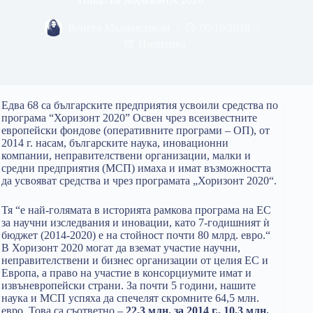
Венета Маджистрели
09/10/2018
Политика
Едва 68 са българските предприятия усвоили средства по
програма “Хоризонт 2020” Освен чрез всеизвестните
европейски фондове (оперативните програми – ОП), от
2014 г. насам, българските наука, иновационни
компании, неправителствени организации, малки и
средни предприятия (МСП) имаха и имат възможността
да усвояват средства и чрез програмата „Хоризонт 2020“.
Тя “е най-голямата в историята рамкова програма на ЕС
за научни изследвания и иновации, като 7-годишният ѝ
бюджет (2014-2020) е на стойност почти 80 млрд. евро.“
В Хоризонт 2020 могат да вземат участие научни,
неправителствени и бизнес организации от целия ЕС и
Европа, а право на участие в консорциумите имат и
извъневропейски страни. За почти 5 години, нашите
наука и МСП успяха да спечелят скромните 64,5 млн.
евро. Това са съответно –
22,3 млн. за 2014 г.,
10,3 млн.