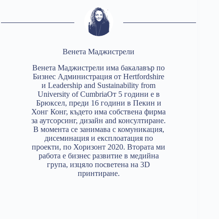
Венета Маджистрели
Венета Маджистрели има бакалавър по
Бизнес Администрация от Hertfordshire
и Leadership and Sustainability from
University of CumbriaОт 5 години е в
Брюксел, преди 16 години в Пекин и
Хонг Конг, където има собствена фирма
за аутсорсинг, дизайн and консултиране.
В момента се занимава с комуникация,
дисеминация и експлоатация по
проекти, по Хоризонт 2020. Втората ми
работа е бизнес развитие в медийна
група, изцяло посветена на 3D
принтиране.