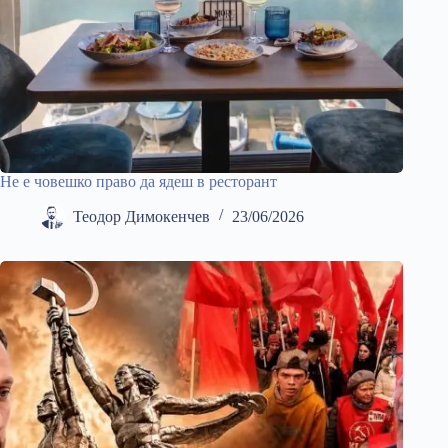
Не е човешко право да ядеш в ресторант
Теодор Димокенчев
23/06/2026