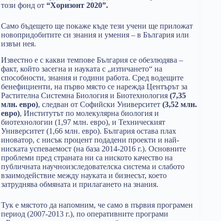
този фонд от
“Хоризонт 2020”.
Само бъдещето ще покаже къде тези учени ще приложат
новопридобитите си знания и умения – в България или
извън нея.
Известно е с какви темпове България се обезлюдява –
факт, който засегна и науката с „изтичането“ на
способности, знания и години работа. Сред водещите
бенефициенти, на първо място се нарежда Центърът за
Растителна Системна Биология и Биотехнология
(7,35
млн. евро)
, следван от Софийски Университет
(3,52 млн.
евро)
, Институтът по молекулярна биология и
биотехнологии (1,97 млн. евро), и Техническият
Университет (1,66 млн. евро). България остава плах
иноватор, с нисък процент подадени проекти и най-
ниската успеваемост (на база 2014-2016 г.). Основните
проблеми пред страната ни са ниското качество на
публичната научноизследователска система и слабото
взаимодействие между науката и бизнесът, което
затруднява обмяната и прилагането на знания.
Тук е мястото да напомним, че само в първия програмен
период (2007-2013 г.), по оперативните програми