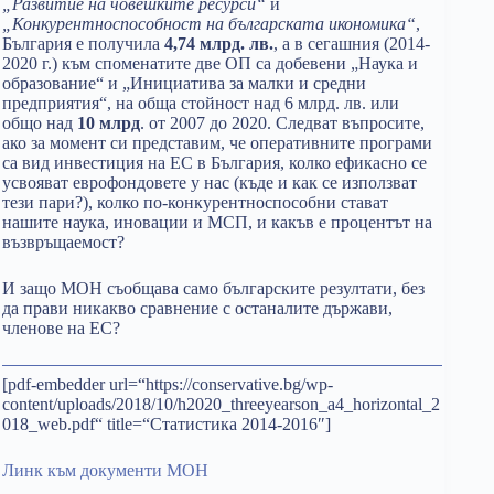
„Развитие на човешките ресурси“
и
„Конкурентноспособност на българската икономика“
,
България е получила
4,74 млрд. лв.
, а в сегашния (2014-
2020 г.) към споменатите две ОП са добевени „Наука и
образование“ и „Инициатива за малки и средни
предприятия“, на обща стойност над 6 млрд. лв. или
общо над
10 млрд
. от 2007 до 2020. Следват въпросите,
ако за момент си представим, че оперативните програми
са вид инвестиция на ЕС в България, колко ефикасно се
усвояват еврофондовете у нас (къде и как се използват
тези пари?), колко по-конкурентноспособни стават
нашите наука, иновации и МСП, и какъв е процентът на
възвръщаемост?
И защо МОН съобщава само българските резултати, без
да прави никакво сравнение с останалите държави,
членове на ЕС?
[pdf-embedder url=“https://conservative.bg/wp-
content/uploads/2018/10/h2020_threeyearson_a4_horizontal_2
018_web.pdf“ title=“Статистика 2014-2016″]
Линк към документи МОН