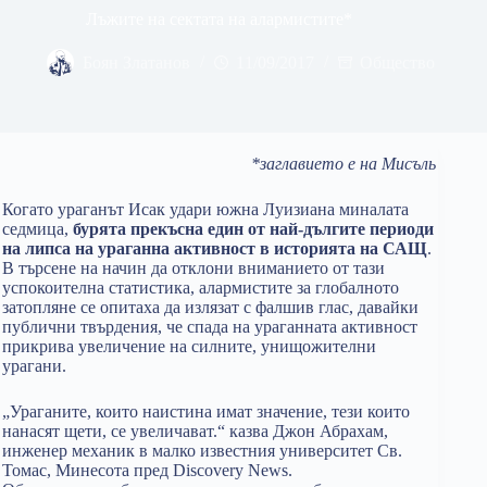
Лъжите на сектата на алармистите*
Боян Златанов
11/09/2017
Общество
*заглавието е на Мисъль
Когато ураганът Исак удари южна Луизиана миналата
седмица,
бурята прекъсна един от най-дългите периоди
на липса на ураганна активност в историята на САЩ
.
В търсене на начин да отклони вниманието от тази
успокоителна статистика, алармистите за глобалното
затопляне се опитаха да излязат с фалшив глас, давайки
публични твърдения, че спада на ураганната активност
прикрива увеличение на силните, унищожителни
урагани.
„Ураганите, които наистина имат значение, тези които
нанасят щети, се увеличават.“ казва Джон Абрахам,
инженер механик в малко известния университет Св.
Томас, Минесота пред Discovery News.