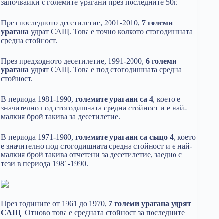
започвайки с големите урагани през последните 50г.
През последното десетилетие, 2001-2010,
7 големи
урагана
удрат САЩ. Това е точно колкото стогодишната
средна стойност.
През предходното десетилетие, 1991-2000,
6 големи
урагана
удрят САЩ. Това е под стогодишната средна
стойност.
В периода 1981-1990,
големите урагани са 4
, което е
значително под стогодишната средна стойност и е най-
малкия брой такива за десетилетие.
В периода 1971-1980,
големите урагани са също 4
, което
е значително под стогодишната средна стойност и е най-
малкия брой такива отчетени за десетилетие, заедно с
тези в периода 1981-1990.
През годините от 1961 до 1970,
7 големи урагана удрят
САЩ
. Отново това е средната стойност за последните