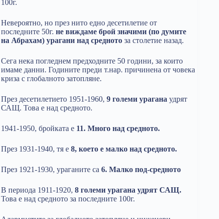
100г.
Невероятно, но през нито едно десетилетие от
последните 50г.
не виждаме брой значими (по думите
на Абрахам) урагани над средното
за столетие назад.
Сега нека погледнем предходните 50 години, за които
имаме данни. Годините преди т.нар. причинена от човека
криза с глобалното затопляне.
През десетилетието 1951-1960,
9 големи урагана
удрят
САЩ. Това е над средното.
1941-1950, бройката е
11. Много над средното.
През 1931-1940, тя е
8, което е малко над средното.
През 1921-1930, ураганите са
6. Малко под-средното
В периода 1911-1920,
8 големи урагана удрят САЩ.
Това е над средното за последните 100г.