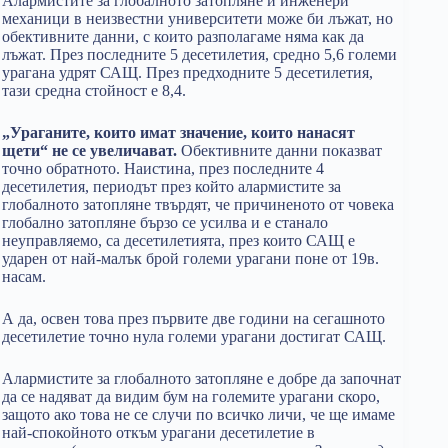
Алармистите за глобалното затопляне и инженери
механици в неизвестни университети може би лъжат, но
обективните данни, с които разполагаме няма как да
лъжат. През последните 5 десетилетия, средно 5,6 големи
урагана удрят САЩ. През предходните 5 десетилетия,
тази средна стойност е 8,4.
„Ураганите, които имат значение, които нанасят
щети“ не се увеличават.
Обективните данни показват
точно обратното. Наистина, през последните 4
десетилетия, периодът през който алармистите за
глобалното затопляне твърдят, че причиненото от човека
глобално затопляне бързо се усилва и е станало
неуправляемо, са десетилетията, през които САЩ е
ударен от най-малък брой големи урагани поне от 19в.
насам.
А да, освен това през първите две години на сегашното
десетилетие точно нула големи урагани достигат САЩ.
Алармистите за глобалното затопляне е добре да започнат
да се надяват да видим бум на големите урагани скоро,
защото ако това не се случи по всичко личи, че ще имаме
най-спокойното откъм урагани десетилетие в