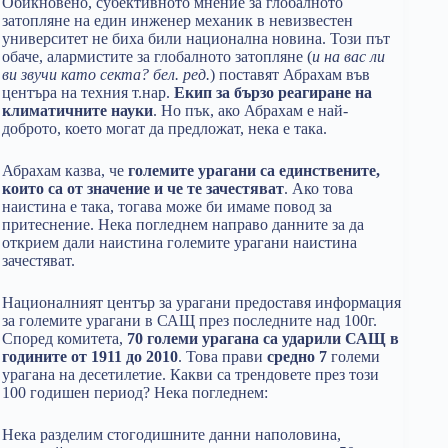
Обикновено, субективното мнение за глобалното
затопляне на един инженер механик в невизвестен
университет не биха били национална новина. Този път
обаче, алармистите за глобалното затопляне (
и на вас ли
ви звучи като секта? бел. ред.
) поставят Абрахам във
центъра на техния т.нар.
Екип за бързо реагиране на
климатичните науки
. Но пък, ако Абрахам е най-
доброто, което могат да предложат, нека е така.
Абрахам казва, че
големите урагани са единствените,
които са от значение и че те зачестяват
. Ако това
наистина е така, тогава може би имаме повод за
притеснение. Нека погледнем направо данните за да
открием дали наистина големите урагани наистина
зачестяват.
Националният център за урагани предоставя информация
за големите урагани в САЩ през последните над 100г.
Според комитета,
70 големи урагана са ударили САЩ в
годините от 1911 до 2010
. Това прави
средно 7
големи
урагана на десетилетие. Какви са трендовете през този
100 годишен период? Нека погледнем:
Нека разделим стогодишните данни наполовина,