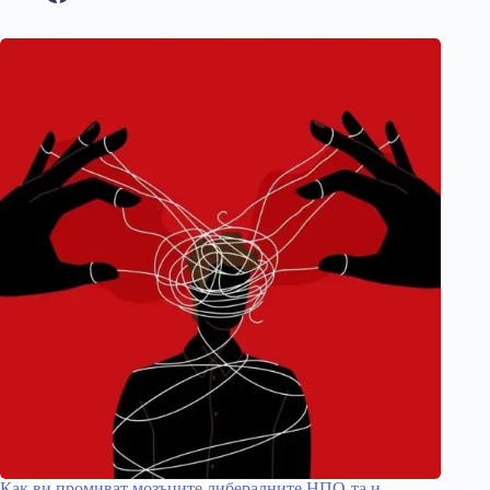
Как ви промиват мозъците либералните НПО-та и