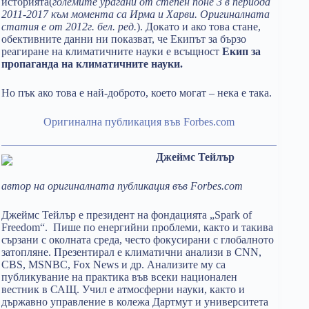
историята(
големите урагани от степен поне 3 в периода
2011-2017 към момента са Ирма и Харви. Оригиналната
статия е от 2012г. бел. ред.
). Докато и ако това стане,
обективните данни ни показват, че Екипът за бързо
реагиране на климатичните науки е всъщност
Екип за
пропаганда на климатичните науки.
Но пък ако това е най-доброто, което могат – нека е така.
Оригинална публикация във Forbes.com
Джеймс Тейлър
автор на оригиналната публикация във Forbes.com
Джеймс Тейлър е президент на фондацията „Spark of
Freedom“. Пише по енергийни проблеми, както и такива
сързани с околната среда, често фокусирани с глобалното
затопляне. Презентирал е климатични анализи в CNN,
CBS, MSNBC, Fox News и др. Анализите му са
публикувание на практика във всеки национален
вестник в САЩ. Учил е атмосферни науки, както и
държавно управление в колежа Дартмут и университета