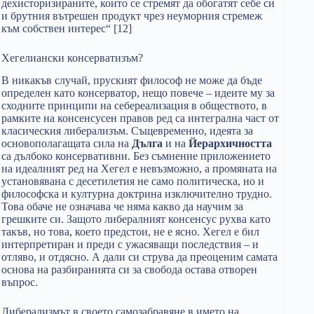
дехисторизираните, които се стремят да обогатят себе си
и брутния вътрешен продукт чрез неуморния стремеж
към собствен интерес“ [12]
Хегелиански консерватизъм?
В никакъв случай, пруският философ не може да бъде
определен като консерватор, нещо повече – идеите му за
сходните принципи на себереализация в обществото, в
рамките на консенсусен правов ред са интегрална част от
класическия либерализъм. Същевременно, идеята за
основополагащата сила на
Дълга
и на
Йерархичността
са дълбоко консервативни. Без съмнение приложението
на идеалният ред на Хегел е невъзможно, а промяната на
установявана с десетилетия не само политическа, но и
философска и културна доктрина изключително трудно.
Това обаче не означава че няма какво да научим за
грешките си. Защото либералният консенсус рухва като
такъв, но това, което предстои, не е ясно. Хегел е бил
интерпретиран и преди с ужасяващи последствия – и
отляво, и отдясно. А дали си струва да преоценим самата
основа на разбиранията си за свобода остава отворен
въпрос.
Либерализмът в своето самозабравяне в името на