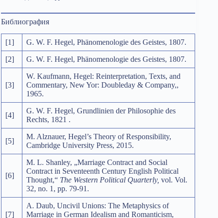
Библиография
[1]
G. W. F. Hegel, Phänomenologie des Geistes, 1807.
[2]
G. W. F. Hegel, Phänomenologie des Geistes, 1807.
W. Kaufmann, Hegel: Reinterpretation, Texts, and
[3]
Commentary, New Yor: Doubleday & Company,,
1965.
G. W. F. Hegel, Grundlinien der Philosophie des
[4]
Rechts, 1821 .
M. Alznauer, Hegel’s Theory of Responsibility,
[5]
Cambridge University Press, 2015.
M. L. Shanley, „Marriage Contract and Social
Contract in Seventeenth Century English Political
[6]
Thought,“
The Western Political Quarterly,
vol. Vol.
32, no. 1, pp. 79-91.
A. Daub, Uncivil Unions: The Metaphysics of
[7]
Marriage in German Idealism and Romanticism,