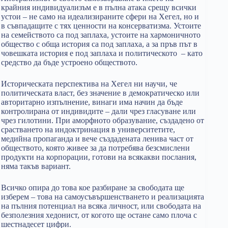
крайния индивидуализъм е в пълна атака срещу всички
устои – не само на идеализираните сфери на Хегел, но и
в съвпадащите с тях ценности на консерватизма. Устоите
на семейството са под заплаха, устоите на хармоничното
общество с обща история са под заплаха, а за пръв път в
човешката история е под заплаха и политическото – като
средство да бъде устроено обществото.
Историческата перспектива на Хегел ни научи, че
политическата власт, без значение в демократическо или
авторитарно изпълнение, винаги има начин да бъде
контролирана от индивидите – дали чрез гласуване или
чрез гилотини. При аморфното образувание, създадено от
срастването на индоктринация в университетите,
медийна пропаганда и вече създадената ленива част от
обществото, която живее за да потребява безсмислени
продукти на корпорации, готови на всякакви послания,
няма такъв вариант.
Всичко опира до това кое разбиране за свободата ще
изберем – това на самоусъвършенстването и реализацията
на пълния потенциал на всяка личност, или свободата на
безполезния хедонист, от когото ще остане само плоча с
шестнадесет цифри.