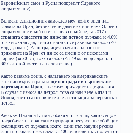
Европейският съюз и Русия подкрепят Ядреното
споразумение).
Въпреки санкционния дамоклев меч, който виси над
главата на Иран, без значение дали има или няма Ядрено
споразумение и кой го изпълнява и кой не, за 2017 г.
страната е шестата по износ на петрол
държава (с 4.8%
от световния дял, чиято стойност се равнява на около 40
млрд. долара). А по традиция значителна част от
приходите на Иран от износ са именно от изкопаеми
горива (за 2017 г, това са около 48-49 млрд. долара или
80% от стойността на целия износ).
Както казахме обаче, с налагането на американските
санкции върху страната
ще пострадат и търговските
партньори на Иран
, а не само приходите на държавата.
В случая с износа на петрол, това са най-вече Китай и
Индия, които са основните две дестинации за персийски
петрол.
Ако към Индия и Китай добавим и Турция, която също е
потребител на иранските природни ресурси, ще обобщим
коалицията от държави, която, един път, закупи руския
зенитно-ракетен комплекс С-400, и, втори път, получи от