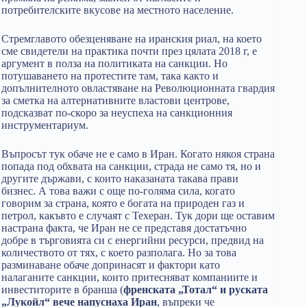
потребителските вкусове на местното население.
Стремглавото обезценяване на иранския риал, на което
сме свидетели на практика почти през цялата 2018 г, е
аргумент в полза на политиката на санкции. Но
потушаването на протестите там, така както и
допълнителното овластяване на Революционната гвардия
за сметка на алтернативните властови центрове,
подсказват по-скоро за неуспеха на санкционния
инструментариум.
Въпросът тук обаче не е само в Иран. Когато някоя страна
попада под обхвата на санкции, страда не само тя, но и
другите държави, с които наказаната такава прави
бизнес. А това важи с още по-голяма сила, когато
говорим за страна, която е богата на природен газ и
петрол, какъвто е случаят с Техеран. Тук дори ще оставим
настрана факта, че Иран не се представя достатъчно
добре в търговията си с енергийни ресурси, предвид на
количеството от тях, с което разполага. Но за това
разминаване обаче допринасят и фактори като
налаганите санкции, които притесняват компаниите и
инвеститорите в бранша (
френската „Тотал“ и руската
„Лукойл“ вече напуснаха Иран
, въпреки че