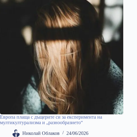
Европа плаща с дъщерите си за експеримента на
мултикултурализма и „разнообразието“
Николай Облаков
24/06/2026