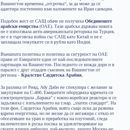
Вашингтон временна „отсрочка“, за да може да се
адаптира постепенно към наложените на Иран санкции.
Подобен жест от САЩ обаче не получиха
Обединените
арабски емирства
(ОАЕ). Тази арабска държава никога
не е използвала анти-американската реторика на Турция,
не е в търговска война със САЩ като Китай и не е
заплащала покупките си в рубли като Индия.
Външната политика и политика за сигурност на ОАЕ
прави от Емиратите един от най-последователните
партньори на Вашингтон. Последното се вижда дори и в
паралел с друг отдаден съюзник на Вашингтон от
региона –
Кралство Саудитска Арабия.
За разлика от Рияд, Абу Даби не спекулира с желание за
закупуване на С-400. Емиратите оборудваха ядрената си
електроцентрала „Барака“ с южно-корейски реактори и се
задължиха с изпълнението на т.нар. „златен стандарт“. На
този фон, Саудитска Арабия, която също иска да развива
ядрена енергетика, но не желае да се ангажира с отказ от
обогатяване на уран и преработка на плутоний, гледа
включително в руска посока за удовлетворяване на
своите ядрени амбиции, най-малкото, защото Москва не