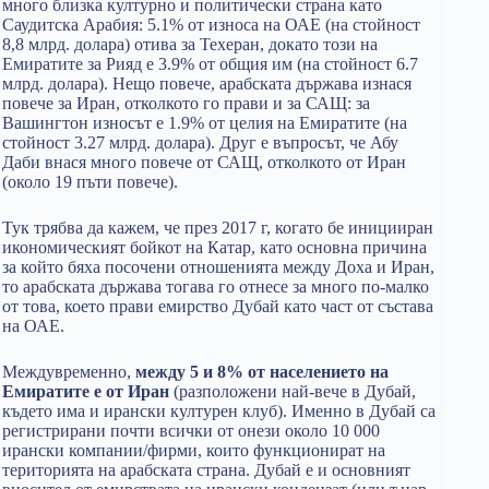
много близка културно и политически страна като
Саудитска Арабия: 5.1% от износа на ОАЕ (на стойност
8,8 млрд. долара) отива за Техеран, докато този на
Емиратите за Рияд е 3.9% от общия им (на стойност 6.7
млрд. долара). Нещо повече, арабската държава изнася
повече за Иран, отколкото го прави и за САЩ: за
Вашингтон износът е 1.9% от целия на Емиратите (на
стойност 3.27 млрд. долара). Друг е въпросът, че Абу
Даби внася много повече от САЩ, отколкото от Иран
(около 19 пъти повече).
Тук трябва да кажем, че през 2017 г, когато бе иницииран
икономическият бойкот на Катар, като основна причина
за който бяха посочени отношенията между Доха и Иран,
то арабската държава тогава го отнесе за много по-малко
от това, което прави емирство Дубай като част от състава
на ОАЕ.
Междувременно,
между 5 и 8% от населението на
Емиратите е от Иран
(разположени най-вече в Дубай,
където има и ирански културен клуб). Именно в Дубай са
регистрирани почти всички от онези около 10 000
ирански компании/фирми, които функционират на
територията на арабската страна. Дубай е и основният