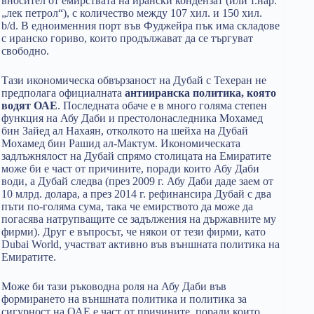
вносител от емирствата на ирански кондензат (или т.нар.
„лек петрол“), с количество между 107 хил. и 150 хил.
b/d. В едноименния порт във Фуджейра пък има складове
с иранско гориво, които продължават да се търгуват
свободно.
Тази икономическа обвързаност на Дубай с Техеран не
предполага официалната
антииранска политика, която
водят ОАЕ
. Последната обаче е в много голяма степен
функция на Абу Даби и престолонаследника Мохамед
бин Зайед ал Нахаян, отколкото на шейха на Дубай
Мохамед бин Рашид ал-Мактум. Икономическата
задлъжнялост на Дубай спрямо столицата на Емиратите
може би е част от причините, поради които Абу Даби
води, а Дубай следва (през 2009 г. Абу Даби даде заем от
10 млрд. долара, а през 2014 г. рефинансира Дубай с два
пъти по-голяма сума, така че емирството да може да
погасява натрупващите се задължения на държавните му
фирми). Друг е въпросът, че някои от тези фирми, като
Dubai World, участват активно във външната политика на
Емиратите.
Може би тази ръководна роля на Абу Даби във
формирането на външната политика и политика за
сигурност на ОАЕ е част от причините, поради които