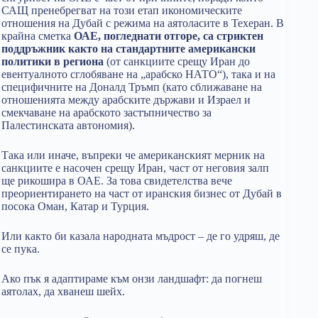
САЩ пренебрегват на този етап икономическите
отношения на Дубай с режима на аятоласите в Техеран. В
крайна сметка
ОАЕ, погледнати отгоре, са стриктен
поддръжник както на стандартните американски
политики в региона
(от санкциите срещу Иран до
евентуалното сглобяване на „арабско НАТО“), така и на
специфичните на Доналд Тръмп (като сближаване на
отношенията между арабските държави и Израел и
смекчаване на арабското застъпничество за
Палестинската автономия).
Така или иначе, въпреки че американският мерник на
санкциите е насочен срещу Иран, част от неговия залп
ще рикошира в ОАЕ. За това свидетелства вече
преориентирането на част от иранския бизнес от Дубай в
посока Оман, Катар и Турция.
Или както би казала народната мъдрост – де го удряш, де
се пука.
Ако пък я адаптираме към онзи ландшафт: да погнеш
аятолах, да хванеш шейх.