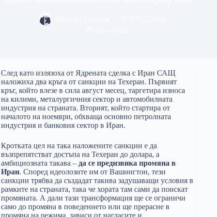
Мартин Табаков
07/12/2018
Политика
След като излязоха от Ядрената сделка с Иран САЩ
наложиха два кръга от санкции на Техеран. Първият
кръг, който влезе в сила август месец, таргетира износа
на килими, металургичния сектор и автомобилната
индустрия на страната. Вторият, който стартира от
началото на ноември, обхваща основно петролната
индустрия и банковия сектор в Иран.
Кротката цел на така наложените санкции е да
възпрепятстват достъпа на Техеран до долара, а
амбициозната такава –
да се предизвика промяна в
Иран
. Според идеолозите им от Вашингтон, тези
санкции трябва да създадат такива задушаващи условия в
рамките на страната, така че хората там сами да поискат
промяната. А дали тази трансформация ще се ограничи
само до промяна в поведението или ще прерасне в
промяна на режима, зависи от нагласите и