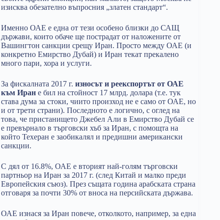
изисква обезателно въпросния „златен стандарт“.
Именно ОАЕ е една от тези особено близки до САЩ
държави, които обаче ще пострадат от наложените от
Вашингтон санкции срещу Иран. Просто между ОАЕ (и
конкретно Емирство Дубай) и Иран текат прекалено
много пари, хора и услуги.
За фискалната 2017 г.
износът и реекспортът от ОАЕ
към Иран
е бил на стойност 17 млрд. долара (т.е. тук
става дума за стоки, чиито произход не е само от ОАЕ, но
и от трети страни). Последното е логично, с оглед на
това, че пристанището Джебел Али в Емирство Дубай се
е превърнало в търговски хъб за Иран, с помощта на
който Техеран е заобикалял и предишни американски
санкции.
С дял от 16.8%, ОАЕ е вторият най-голям търговски
партньор на Иран за 2017 г. (след Китай и малко преди
Европейския съюз). През същата година арабската страна
отговаря за почти 30% от вноса на персийската държава.
ОАЕ изнася за Иран повече, отколкото, например, за една