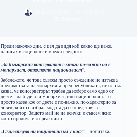
Иван Стамболов
15/08/2018
Политика
Преди няколко дни, с цел да видя кой какво ще каже,
написах в социалните мрежи следното:
„
За българския консерватор е много по-важно да е
монархист, отколкото националист
“.
Забележете, че това съвсем просто съждение не изтъква
предимствата на монархията пред републиката, нито пък
казва, че консерваторът трябва да избере само едно от
двете – да бъде или монархист, или националист. То
просто казва кое от двете е по-важно, по-характерно за
човек, който е избрал модата да се представя за
консерватор. Защото май не на всички е съвсем ясно,
което пролича и от реакциите.
„
Съществува ли национализъм у нас?
“ – попитаха.