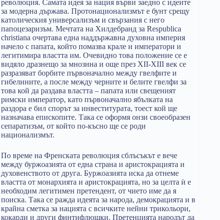
революция. Самата идея за нация върви заедно с идеите
за модерна държава. Протонационализмът е бунт срещу
католическия универсализъм и свързания с него
папоцезаризъм. Мечтата на Хилдебранд за Respublica
christiana очертава една наддържавна духовна империя
начело с папата, който помазва крале и императори и
легитимира властта им. Очевидно това положение се е
видяло дразнещо за мнозина и още през XII-XIII век се
разразяват борбите първоначално между гвелфите и
гибелините, а после между черните и белите гвелфи за
това кой да раздава властта – папата или свещеният
римски император, като първоначално ябълката на
раздора е бил спорът за инвеститурата, тоест кой ще
назначава епископите. Така се оформя онзи своеобразен
сепаратизъм, от който по-късно ще се роди
национализмът.
По време на Френската революция сблъсъкът е вече
между буржоазията от една страна и аристокрацията и
духовенството от друга. Буржоазията иска да отнеме
властта от монархията и аристокрацията, но за целта ѝ е
необходим легитимен претендент, от чието име да я
поиска. Така се ражда идеята за народа, демокрацията и в
крайна сметка за нацията с всичките нейни трикольори,
кокарди и други финтифлюшки. Претенцията народът да