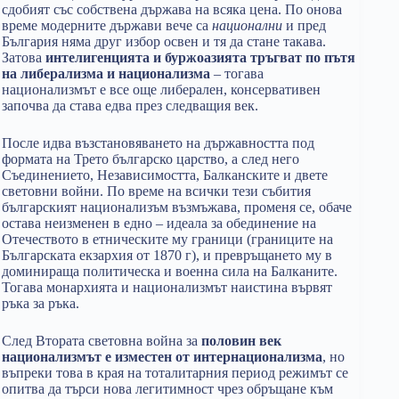
сдобият със собствена държава на всяка цена. По онова
време модерните държави вече са
национални
и пред
България няма друг избор освен и тя да стане такава.
Затова
интелигенцията и буржоазията тръгват по пътя
на либерализма и национализма
– тогава
национализмът е все още либерален, консервативен
започва да става едва през следващия век.
После идва възстановяването на държавността под
формата на Трето българско царство, а след него
Съединението, Независимостта, Балканските и двете
световни войни. По време на всички тези събития
българският национализъм възмъжава, променя се, обаче
остава неизменен в едно – идеала за обединение на
Отечеството в етническите му граници (границите на
Българската екзархия от 1870 г), и превръщането му в
доминираща политическа и военна сила на Балканите.
Тогава монархията и национализмът наистина вървят
ръка за ръка.
След Втората световна война за
половин век
национализмът е изместен от интернационализма
, но
въпреки това в края на тоталитарния период режимът се
опитва да търси нова легитимност чрез обръщане към