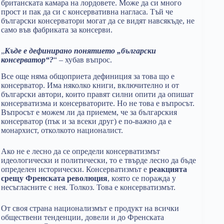
британската камара на лордовете. Може да си много
прост и пак да си с консервативна нагласа. Тъй че
български консерватори могат да се видят навсякъде, не
само във фабриката за консерви.
„
Къде е дефинирано понятието „български
консерватор“?
“ – хубав въпрос.
Все още няма общоприета дефиниция за това що е
консерватор. Има няколко книги, включително и от
български автори, които правят силни опити да опишат
консерватизма и консерваторите. Но не това е въпросът.
Въпросът е можем ли да приемем, че за българския
консерватор (пък и за всеки друг) е по-важно да е
монархист, отколкото националист.
Ако не е лесно да се определи консерватизмът
идеологически и политически, то е твърде лесно да бъде
определен исторически. Консерватизмът е
реакцията
срещу Френската революция
, която се поражда у
несъгласните с нея. Толкоз. Това е консерватизмът.
От своя страна национализмът е продукт на всички
обществени тенденции, довели и до Френската