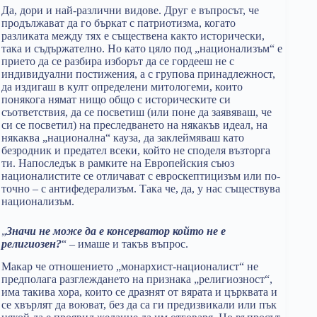
Да, дори и най-различни видове. Друг е въпросът, че
продължават да го бъркат с патриотизма, когато
разликата между тях е съществена както исторически,
така и съдържателно. Но като цяло под „национализъм“ е
прието да се разбира изборът да се гордееш не с
индивидуални постижения, а с групова принадлежност,
да издигаш в култ определени митологеми, които
понякога нямат нищо общо с историческите си
съответствия, да се посветиш (или поне да заявяваш, че
си се посветил) на преследването на някакъв идеал, на
някаква „национална“ кауза, да заклеймяваш като
безродник и предател всеки, който не споделя възторга
ти. Напоследък в рамките на Европейския съюз
националистите се отличават с евроскептицизъм или по-
точно – с антифедерализъм. Така че, да, у нас съществува
национализъм.
„
Значи не може да е консерватор който не е
религиозен?
“ – имаше и такъв въпрос.
Макар че отношението „монархист-националист“ не
предполага разглеждането на признака „религиозност“,
има такива хора, които се дразнят от вярата и църквата и
се хвърлят да воюват, без да са ги предизвикали или пък