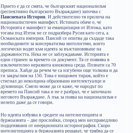
Прието е да се смята, че българският национализъм
(респективно българското Възраждане) започва с
Паисиевата История
. И действително тя прилича на
националистичен манифест. Истината обаче е, че
Историята е манифест за еманципация от Изтока, като
тогава под Изток не се подразбира Русия като сега, а
Османската империя. Паисий се опитва да създаде така
необходимите за консерватизма митологеми, които
логически водят към идеята за възстановяване на
държавността. Нека не се заблуждаваме. Историята е
един странен за времето си документ. Тя се появява в
изключително неразвита книжовна среда. Познати са 70
преписа. Хайде да речем че са изгубени още толкова и да
ги закръглим на 150. Това е нищожен тираж, който е
стигнал до неколцина образовани интелектуалци и
духовници. Смело може да се каже, че народът по
времето на Паисий така и не е разбрал, че е започнало
неговото Възраждане. А пък за поява на национализъм е
нелепо даже да се говори.
Но идеята избуява в средите на интелигенцията и
буржоазията – две прослойки, според мен несправедливо
подценявани от инерционната историография. Скоро
интелигенцията и буржоазията решават, че трябва да се