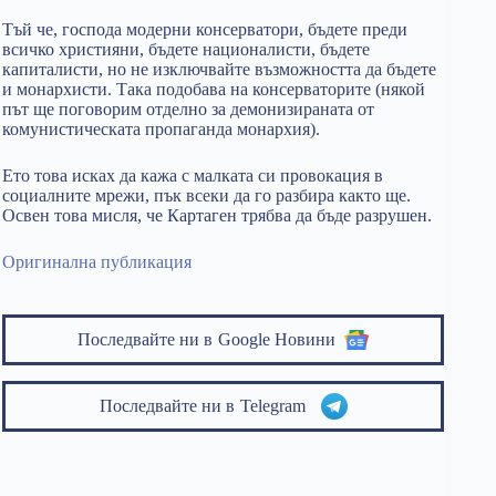
Тъй че, господа модерни консерватори, бъдете преди
всичко християни, бъдете националисти, бъдете
капиталисти, но не изключвайте възможността да бъдете
и монархисти. Така подобава на консерваторите (някой
път ще поговорим отделно за демонизираната от
комунистическата пропаганда монархия).
Ето това исках да кажа с малката си провокация в
социалните мрежи, пък всеки да го разбира както ще.
Освен това мисля, че Картаген трябва да бъде разрушен.
Оригинална публикация
Последвайте ни в
Google Новини
Последвайте ни в
Telegram