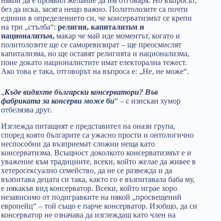
някой да е проявил желание да им отговаря. Но въпросът,
без да иска, засяга нещо важно. Политолозите са почти
единни в определението си, че консерватизмът се крепи
на три „стълба“:
религия, капитализъм и
национализъм,
макар че май иде моментът, когато и
политолозите ще се саморевизират – ще преосмислят
капитализма, но ще оставят религията и национализма,
поне докато националистите имат електорална тежест.
Ако това е така, отговорът на въпроса е: „Не, не може“.
„
Къде видяхте български консерватори? Във
фабриката за консерви може би
“ – с изискан хумор
отбелязва друг.
Изглежда питащият е представител на онази група,
според която българите са ужасно прости и онтологично
неспособни да възприемат сложни неща като
консерватизма. Всъщност доколкото консерватизмът е и
уважение към традициите, всеки, който желае да живее в
хетеросексуално семейство, да не се развежда и да
възпитава децата си така, както го е възпитавала баба му,
е някакъв вид консерватор. Всеки, който играе хоро
независимо от подигравките на някой „просвещений
европейц“ – той също е парче консерватор. Изобщо, да си
консерватор не означава да изглеждаш като член на