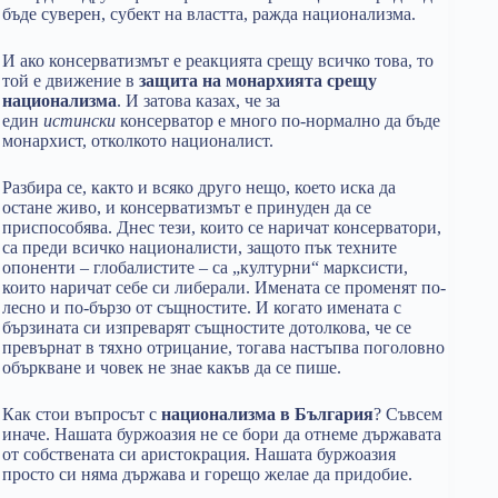
бъде суверен, субект на властта, ражда национализма.
И ако консерватизмът е реакцията срещу всичко това, то
той е движение в
защита на монархията срещу
национализма
. И затова казах, че за
един
истински
консерватор е много по-нормално да бъде
монархист, отколкото националист.
Разбира се, както и всяко друго нещо, което иска да
остане живо, и консерватизмът е принуден да се
приспособява. Днес тези, които се наричат консерватори,
са преди всичко националисти, защото пък техните
опоненти – глобалистите – са „културни“ марксисти,
които наричат себе си либерали. Имената се променят по-
лесно и по-бързо от същностите. И когато имената с
бързината си изпреварят същностите дотолкова, че се
превърнат в тяхно отрицание, тогава настъпва поголовно
объркване и човек не знае какъв да се пише.
Как стои въпросът с
национализма в България
? Съвсем
иначе. Нашата буржоазия не се бори да отнеме държавата
от собствената си аристокрация. Нашата буржоазия
просто си няма държава и горещо желае да придобие.