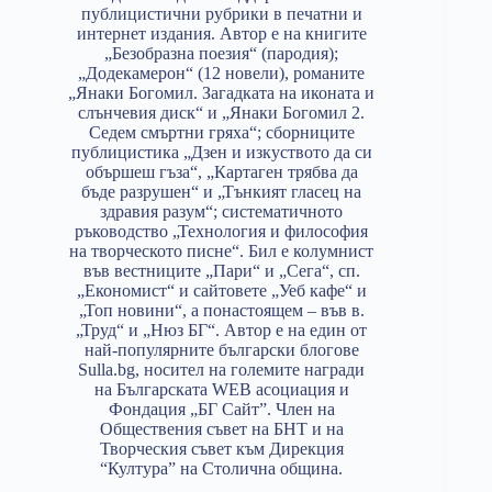
публицистични рубрики в печатни и
интернет издания. Автор е на книгите
„Безобразна поезия“ (пародия);
„Додекамерон“ (12 новели), романите
„Янаки Богомил. Загадката на иконата и
слънчевия диск“ и „Янаки Богомил 2.
Седем смъртни гряха“; сборниците
публицистика „Дзен и изкуството да си
обършеш гъза“, „Картаген трябва да
бъде разрушен“ и „Тънкият гласец на
здравия разум“; систематичното
ръководство „Технология и философия
на творческото писне“. Бил е колумнист
във вестниците „Пари“ и „Сега“, сп.
„Економист“ и сайтовете „Уеб кафе“ и
„Топ новини“, а понастоящем – във в.
„Труд“ и „Нюз БГ“. Автор е на един от
най-популярните български блогове
Sulla.bg, носител на големите награди
на Българската WEB асоциация и
Фондация „БГ Сайт”. Член на
Обществения съвет на БНТ и на
Творческия съвет към Дирекция
“Култура” на Столична община.