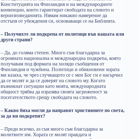
Конституцията на Финландия и на международните
конвенции, които гарантират свободата на словото и
вероизповеданията. Нямам никакво намерение да
отстъпя от убеждения си, основаващи се на Библията.
– Получихте ли подкрепа от политици във вашата или
други страни?
– Да, до голяма степен. Много съм благодарна за
огромната национална и международна подкрепа, която
получавам под формата на хиляди съобщения от
Финландия и чужбина. Политици и обикновени хората
ми казаха, че чрез случващото се с мен Бог ги е насърчил
да се молят и да се доверят на словото му. Когато
възникнат ситуации като моята, международната
общност трябва да изразява своята загриженост за
посегателството срещу свободата на словото.
– Какво биха могли да направят християните по света,
за да ви подкрепят?
– Преди всичко, аз съм много съм благодарна за
молитвите им. Хората се молят правдата и