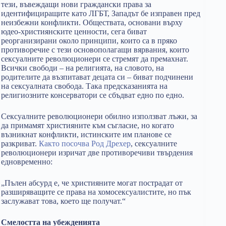
тези, въвеждащи нови граждански права за
идентифициращите като ЛГБТ, Западът бе изправен пред
неизбежни конфликти. Обществата, основани върху
юдео-християнските ценности, сега биват
реорганизирани около принципи, които са в пряко
противоречие с тези основополагащи вярвания, които
сексуалните революционери се стремят да премахнат.
Всички свободи – на религията, на словото, на
родителите да възпитават децата си – биват подчинени
на сексуалната свобода. Така предсказанията на
религиозните консерватори се сбъдват едно по едно.
Сексуалните революционери обилно използват лъжи, за
да примамят християните към съгласие, но когато
възникнат конфликти, истинските им планове се
разкриват.
Както посочва Род Дрехер
, сексуалните
революционери изричат две противоречиви твърдения
едновременно:
„Пълен абсурд е, че християните могат пострадат от
разширяващите се права на хомосексуалистите, но пък
заслужават това, което ще получат.“
Смелостта на убежденията