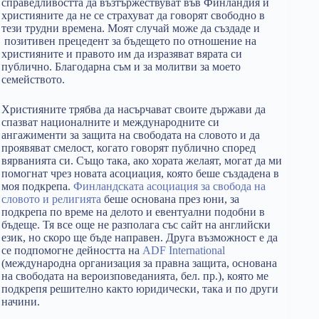
справедливостта да възтържествуват във Финландия и
християните да не се страхуват да говорят свободно в
тези трудни времена. Моят случай може да създаде и
позитивен прецедент за бъдещето по отношение на
християните и правото им да изразяват вярата си
публично. Благодарна съм и за молитви за моето
семейството.
Християните трябва да насърчават своите държави да
спазват националните и международните си
ангажименти за защита на свободата на словото и да
проявяват смелост, когато говорят публично според
вярванията си. Също така, ако хората желаят, могат да ми
помогнат чрез новата асоциация, която беше създадена в
моя подкрепа.
Финландската асоциация за свобода на
словото и религията
беше основана през юни, за
подкрепа по време на делото и евентуални подобни в
бъдеще. Тя все още не разполага със сайт на английски
език, но скоро ще бъде направен. Друга възможност е да
се подпомогне дейността на
ADF International
(международна организация за правна защита, основана
на свободата на вероизповеданията, бел. пр.), която ме
подкрепя решително както юридически, така и по други
начини.