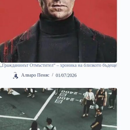
„Гражданинът Отмъстител“ – хроника на близкото бъдеще
Алваро Пеняс
01/07/2026