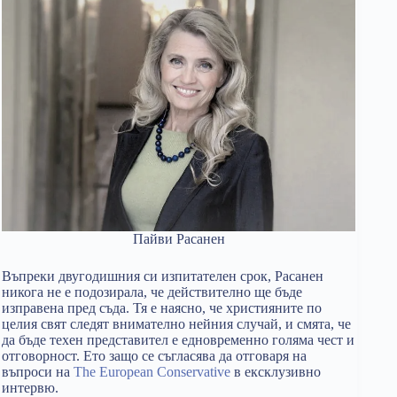
Пайви Расанен
Въпреки двугодишния си изпитателен срок, Расанен
никога не е подозирала, че действително ще бъде
изправена пред съда. Тя е наясно, че християните по
целия свят следят внимателно нейния случай, и смята, че
да бъде техен представител е едновременно голяма чест и
отговорност. Ето защо се съгласява да отговаря на
въпроси на
The European Conservative
в ексклузивно
интервю.