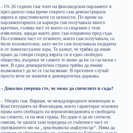
– От 26 години съм член на финландския парламент и
през цялото това време открито съм демонстрирала
вярата и християнските си ценности. По време на
парламентарната си кариера съм получавала много
критики, голяма част от които са свързани с тези
изявления, заради които днес съм изправена пред съда.
По-голямата част от отзивите, които съм получавала, са
били положителни, като често съм получавала подкрепа
и от хомосексуални хора. Те казват, че трябва да имам
право да говоря според вярата си в едно свободно
общество, въпреки че самите те може да не са съгласни с
мен. В една демократична страна трябва да имаме
възможност да не се съгласяваме. В противен случай
просто вече не живеем в демократична държава.
– Доколко уверена сте, че може да спечелите в съда?
– Убеден съм. Вярвам, че международните конвенции и
Конституцията на Финландия, които гарантират основни
права като свободата на вероизповеданията и свободата
на словото, са на моя страна. Но дори и да не спечеля,
смятам, че цялата тази поредица от събития е част от
призванието ми на
„християнски инфлуенсър“
. Няма да
отстъпя от убежденията си, основани на Библията, и съм