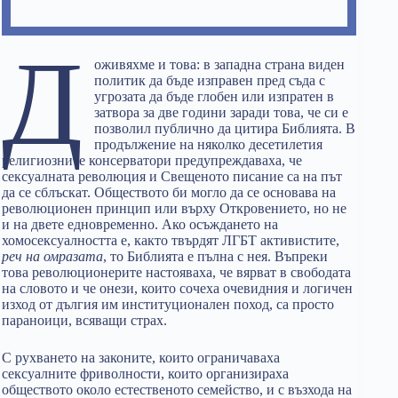
Д
оживяхме и това: в западна страна виден
политик да бъде изправен пред съда с
угрозата да бъде глобен или изпратен в
затвора за две години заради това, че си е
позволил публично да цитира Библията. В
продължение на няколко десетилетия
религиозните консерватори предупреждаваха, че
сексуалната революция и Свещеното писание са на път
да се сблъскат. Обществото би могло да се основава на
революционен принцип или върху Откровението, но не
и на двете едновременно. Ако осъждането на
хомосексуалността е, както твърдят ЛГБТ активистите,
реч на омразата
, то Библията е пълна с нея. Въпреки
това революционерите настояваха, че вярват в свободата
на словото и че онези, които сочеха очевидния и логичен
изход от дългия им институционален поход, са просто
параноици, всяващи страх.
С рухването на законите, които ограничаваха
сексуалните фриволности, които организираха
обществото около естественото семейство, и с възхода на