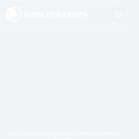
Skip
to
content
На съд заради цитат от Библията: Интервю с Пайви
Расанен