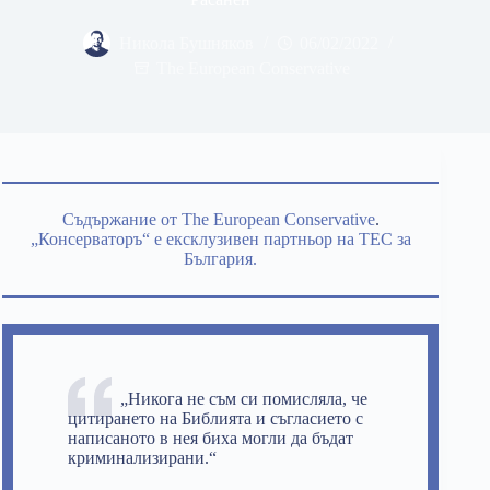
Никола Бушняков
06/02/2022
The European Conservative
Съдържание от The European Conservative
.
„Консерваторъ“ е ексклузивен партньор на TEC за
България.
„Никога не съм си помисляла, че
цитирането на Библията и съгласието с
написаното в нея биха могли да бъдат
криминализирани.“