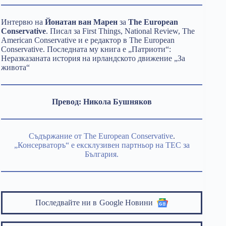
Интервю на
Йонатан ван Марен
за
The European
Conservative
. Писал за First Things, National Review, The
American Conservative и е редактор в The European
Conservative. Последната му книга е „Патриоти“:
Неразказаната история на ирландското движение „За
живота“
Превод: Никола Бушняков
Съдържание от The European Conservative
.
„Консерваторъ“ е ексклузивен партньор на TEC за
България.
Последвайте ни в
Google Новини