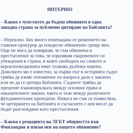
ИНТЕРВЮ
–
Какво е чувството да бъдеш обвиняем в една
западна страна за публично цитиране на Библията?
– Нереално. Бях много изненадана от решението на
главния прокурор да повдигне обвинение срещу мен.
Още не мога да повярвам, че съм обвинена в
престъпление за това, че изразявам съкровените си
убеждения в страна, в която свободата на словото и
вероизповеданията имат толкова дълбоки корени.
Доколкото ми е известно, за първи път в историята съдът
трябва да вземе отношение по въпроса дали е законно
или не да се цитира Библията. Съдиите трябва да
преценят взаимовръзката между основни права и
наказателните закони, както и тази между различните
фундаментални принципи. Никога не съм си помисляла,
че цитирането на Библията и съгласието с нея могат да
бъдат разглеждани като престъпления.
– Каква е реакцията на ЛГБТ общността във
Финландия и извън нея на вашето обвинение?