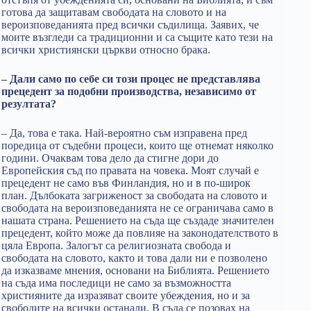
готова да защитавам свободата на словото и на
вероизповеданията пред всички съдилища. Заявих, че
моите възгледи са традиционни и са същите като тези на
всички християнски църкви относно брака.
– Дали само по себе си този процес не представлява
прецедент за подобни производства, независимо от
резултата?
– Да, това е така. Най-вероятно съм изправена пред
поредица от съдебни процеси, които ще отнемат няколко
години. Очаквам това дело да стигне дори до
Европейския съд по правата на човека. Моят случай е
прецедент не само във Финландия, но и в по-широк
план. Дълбоката загриженост за свободата на словото и
свободата на вероизповеданията не се ограничава само в
нашата страна. Решението на съда ще създаде значителен
прецедент, който може да повлияе на законодателството в
цяла Европа. Залогът са религиозната свобода и
свободата на словото, както и това дали ни е позволено
да изказваме мнения, основани на Библията. Решението
на съда има последици не само за възможността
християните да изразяват своите убеждения, но и за
свободите на всички останали. В съда се позовах на