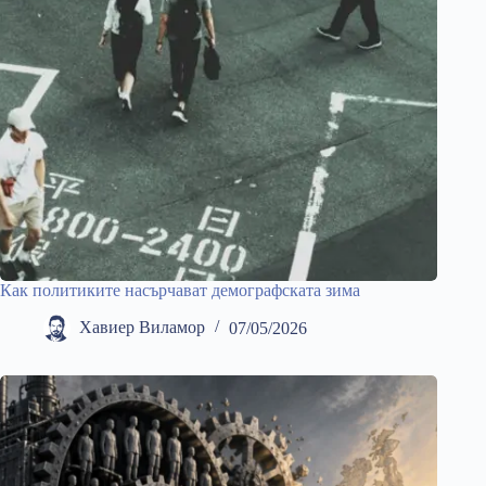
Как политиките насърчават демографската зима
Хавиер Виламор
07/05/2026