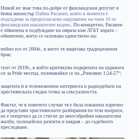
Никой не знае това по-добре от финландския депутат и
бивш министър
Пайви Расанен, която в момента е
подсъдима за предполагаемо нарушение на член 10 от
финландския наказателен кодекс
. По-конкретно, Расанен
е обвинена в подбуждане на омраза към ЛГБТ хората –
обвинение, което се основава единствено на:
нейно есе от 2004г., в което тя защитава традиционния
брак;
туит от 2019г., в който критикува подкрепата на църквата
си за Pride месеца, позовавайки се на „Римляни 1:24-27“;
защитата ѝ в телевизионни интервюта и радиодебати на
християнската гледна точка за сексуалността.
Фактът, че в повечето случаи тя е била поканена изрично
да представи християнските разбирания по тези въпроси,
не е попречил да се стигне до многобройни наказателни
жалби, полицейски разпити и накрая – до съдебното
преследване.