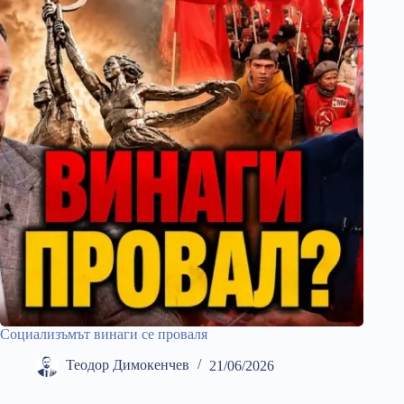
Социализъмът винаги се проваля
Теодор Димокенчев
21/06/2026