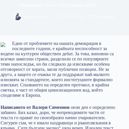
Намазаните ски на обществения дебат
Емил Вълков
11/02/2018
Политика
Един от проблемите на нашата демокрация в
последните години, е крайната неспособност за
водене на културен обществен дебат. За това, виновни са
всички замесени страни, разделили се по популярните
теми напоследък, но би следвало да изискваме особена
отговорност от хората, заели публични позиции. Не за
друго, а защото се очаква те да поддържат най-малкото
илюзията за стандартите, които институциите формално
изискват. Спазването на определен протокол, в крайна
сметка, е част от общия цивилизационен код, който
споделяме в Европа.
Написаното от Валери Симеонов
онзи ден е определено
забавно. Бих казал, дори, че непреводимите части от
текста го правят по своеобразен начин очарователен.
Сигурен съм, че е имало наздравици и ръкопляскания в
кръчма „Сите българи заедно“ цяла вечер. Идеален текст,