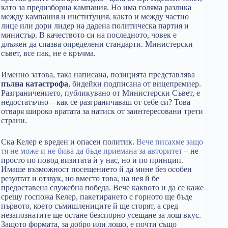
като за предизборна кампания. Но има голяма разлика
между кампания и институция, както и между частно
лице или дори лидер на дадена политическа партия и
министър. В качеството си на последното, човек е
длъжен да спазва определени стандарти. Министерски
съвет, все пак, не е кръчма.
Именно затова, така написана, позицията представлява
пълна катастрофа
, бидейки подписана от вицепремиер.
Разграничението, публикувано от Министерски Съвет, е
недостатъчно – как се разграничаваш от себе си? Това
отваря широко вратата за натиск от заинтересовани трети
страни.
Ска Келер е вреден и опасен политик.
Вече писахме защо
тя не може и не бива да бъде приемана за авторитет
– не
просто по повод визитата ѝ у нас, но и по принцип.
Имаше възможност посещението й да мине без особен
резултат и отзвук, но вместо това, на нея й бе
предоставена служебна победа. Вече каквото и да се каже
срещу госпожа Келер, пакетирането с горното ще бъде
първото, което съмишлениците й ще сторят, а сред
незапознатите ще остане безспорно усещане за лош вкус.
Защото формата, за добро или лошо, е почти също