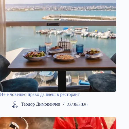
Не е човешко право да ядеш в ресторант
Теодор Димокенчев
23/06/2026