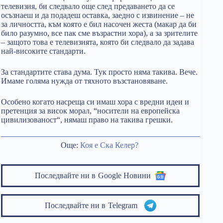
телевизия, би следвало още след предаването да се
осъзнаеш и да подадеш оставка, заедно с извинение – не
за личността, към която е бил насочен жеста (макар да би
било разумно, все пак сме възрастни хора), а за зрителите
– защото това е телевизията, която би следвало да задава
най-високите стандарти.
За стандартите става дума. Тук просто няма такива. Вече.
Имаме голяма нужда от тяхното възстановяване.
Особено когато насреща си имаш хора с вредни идеи и
претенция за висок морал, “носители на европейска
цивилизованост“, нямаш право на такива грешки.
Още:
Коя е Ска Келер?
Последвайте ни в
Google Новини
Последвайте ни в
Telegram