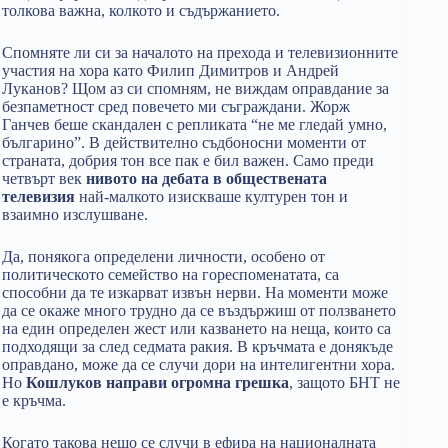
толкова важна, колкото и съдържанието.
Спомняте ли си за началото на прехода и телевизионните
участия на хора като Филип Димитров и Андрей
Луканов? Щом аз си спомням, не виждам оправдание за
безпаметност сред повечето ми съграждани. Жорж
Ганчев беше скандален с репликата “не ме гледай умно,
българино”. В действително съдбоносни моменти от
страната, добрия тон все пак е бил важен. Само преди
четвърт век
нивото на дебата в обществената
телевизия
най-малкото изискваше културен тон и
взаимно изслушване.
Да, понякога определени личности, особено от
политическото семейство на гореспоменатата, са
способни да те изкарват извън нерви. На моменти може
да се окаже много трудно да се въздържиш от ползването
на един определен жест или казването на неща, които са
подходящи за след седмата ракия. В кръчмата е донякъде
оправдано, може да се случи дори на интелигентни хора.
Но
Кошлуков направи огромна грешка
, защото БНТ не
е кръчма.
Когато такова нещо се случи в ефира на националната