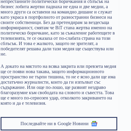
непрестанните политически боричкания и сблъсък на
бизнес лобита жертви паднаха не една и две медии, а
много други са оставени на командно дишане и служат
като украса в портфолиото от разностранни бизнеси на
своите собственици. Без да претендирам за вездесъща
информираност, смятам че BiT стана жертва именно на
политическо боричкане, като за съжаление работещите в
телевизията, те се оказаха от по-слабата страна на този
сблъсък. И това е жалкото, защото не зрителят, а
победителят решава дали тази медия ще съществува или
не.
А докато на мястото на всяка закрита или превзета медия
ще се появи нова такава, защото информационното
пространство не търпи тишина, то не е ясно дали ще има
достатъчно журналисти, които да ги изпълват със
съдържание. Или още по-лошо, ще развият нездраво
благоразумие към свободата на словото и съвестта. Това
ще е много по-сериозен удар, отколкото закриването на
която и да е телевизия.
Последвайте ни в
Google Новини