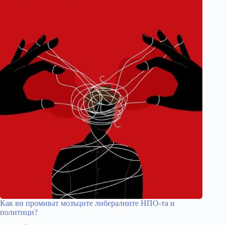
Как ви промиват мозъците либералните НПО-та и
политици?