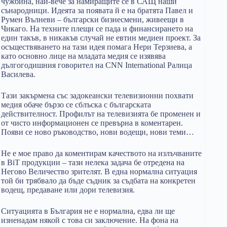
чужбина, най-вече за намиращите се в САЩ наши
сънародници. Идеята за появата й е на братята Павел и
Румен Вълневи – български бизнесмени, живеещи в
Чикаго. На техните плещи се пада и финансирането на
един такъв, в никакъв случай не евтин медиен проект. За
осъществяването на тази идея помага Нери Терзиева, а
като основно лице на младата медия се изявява
дългогодишния говорител на CNN International Ралица
Василева.
Тази закърмена със задокеански телевизионни похвати
медия обаче бързо се сблъска с българската
действителност. Профилът на телевизията бе променен и
от чисто информационен се превърна в коментарен.
Появи се ново ръководство, нови водещи, нови теми…
Не е мое право да коментирам качеството на излъчваните
в BiT продукции – тази нелека задача бе отредена на
Негово Величество зрителят. В една нормална ситуация
той би трябвало да бъде съдник за съдбата на конкретен
водещ, предаване или дори телевизия.
Ситуацията в България не е нормална, едва ли ще
изненадам някой с това си заключение. На фона на