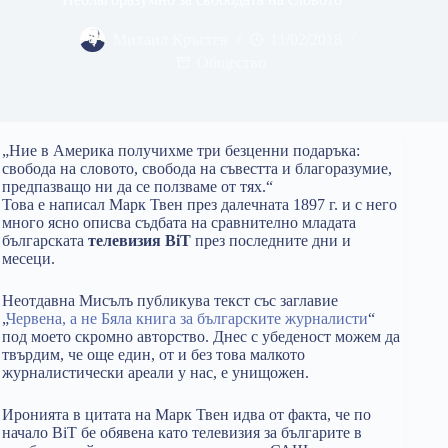
Михаил Кръстев
11/02/2018
Общество
„Ние в Америка получихме три безценни подаръка:
свобода на словото, свобода на съвестта и благоразумие,
предпазващо ни да се ползваме от тях.“
Toва е написал Марк Твен през далечната 1897 г. и с него
много ясно описва съдбата на сравнително младата
българската
телевизия BiT
през последните дни и
месеци.
Неотдавна Мисълъ публикува текст със заглавие
„
Червена, а не Бяла книга за българските журналисти
“
под моето скромно авторство. Днес с убеденост можем да
твърдим, че още един, от и без това малкото
журналистически ареали у нас, е унищожен.
Иронията в цитата на Марк Твен идва от факта, че по
начало BiT бе обявена като телевизия за българите в