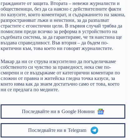
гражданите от защита. Втората – невежи журналисти и
общественици, без да са наясно с действителните факти
по казусите, които коментират, и съдържанието на закона,
разпространяват лъжи и неистини, за да разпалват
страстите с егоистични цели. В първия случай трябва да
помислим преди всичко за реформа в устройството на
съдебната система, за да гарантираме, че тя наистина ще
въздава справедливост. Във втория – да бъдем по-
критични към, това което ни говорят журналистите.
Макар да ни се струва изкусително да погъделичкаме
собственото си чувство за праведност, нека сме по-
смирени и се въздържаме от категорични коментари по
сложни от правна и житейска гледна точка казуси, за
които няма как да знаем достатъчно само от това, което
ни се предлага по медиите.
Последвайте ни в
Google Новини
Последвайте ни в
Telegram