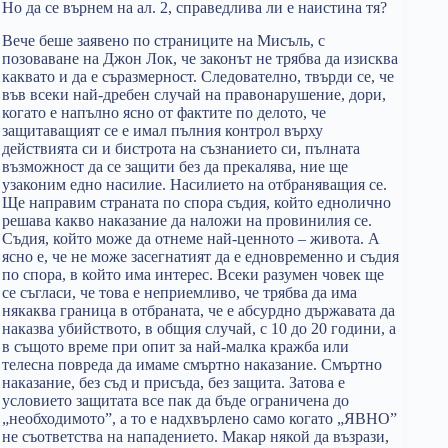
Но да се върнем на ал. 2, справедлива ли е наистина тя?
Вече беше заявено по страниците на Мисъль, с
позоваване на Джон Лок, че законът не трябва да изисква
каквато и да е съразмерност. Следователно, твърди се, че
във всеки най-дребен случай на правонарушение, дори,
когато е напълно ясно от фактите по делото, че
защитаващият се е имал пълния контрол върху
действията си и бистрота на съзнанието си, пълната
възможност да се защити без да прекалява, ние ще
узаконим едно насилие. Насилието на отбраняващия се.
Ще направим страната по спора съдия, който еднолично
решава какво наказание да наложи на провинилия се.
Съдия, който може да отнеме най-ценното – живота. А
ясно е, че не може засегнатият да е едновременно и съдия
по спора, в който има интерес. Всеки разумен човек ще
се съгласи, че това е неприемливо, че трябва да има
някаква граница в отбраната, че е абсурдно държавата да
наказва убийството, в общия случай, с 10 до 20 години, а
в същото време при опит за най-малка кражба или
телесна повреда да имаме смъртно наказание. Смъртно
наказание, без съд и присъда, без защита. Затова е
условието защитата все пак да бъде ограничена до
„необходимото”, а то е надхвърлено само когато „ЯВНО”
не съответства на нападението. Макар някой да възрази,