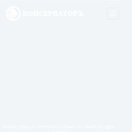
Skip
to
content
Имаме право на неизбежна отбрана, но имаме ли здрав
разум?