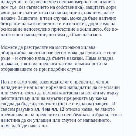
нападение, извършено чрез неправомерно навлизане в
дом (т.е. без съгласието на собственика), защитата дори
явно да не съответства на нападението, пак няма да се
накаже. Защитата, в тези случаи, може да бъде напълно
безгранична като величина и интензитет, дори само на
основание непозволено присъствие в жилището, без по-
нататъшно нападение, но няма да бъде наказана.
Можете да разстреляте на място някоя хилава
обирджийка, която иначе лесно може да сломите с голи
ръце – и отново няма да бъдете наказан. Няма западна
държава, която да предлага такива възможности на
отбраняващите се при подобни случаи.
Но не е само това, законодателят е преценил, че при
нападение е напълно нормално нападнатия да се уплаши
или смути, което да намали контрола на волята му върху
действията му или да замъгли преценката му каква
следва да бъде адекватната (но не и еднаква) защита. И
съвсем разумно а
л. 4 на чл. 12
отново казва, че явното
превишаване на пределите на неизбежната отбрана, стига
наистина да си уплашен или смутен от нападението,
няма да бъде наказано.