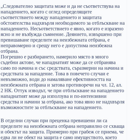
„Следователно защитата може и да не съответствува на
нападението, когато с оглед определящите
съответствието между нападението и защитата
обстоятелства надхвърля необходимото за отблъскване на
нападението. Несъответствието е явно, когато е изразено
ясно и не възбужда съмнение. Деянието, извършено при
превишаване пределите на неизбежната отбрана, е
неправомерно и срещу него е допустима неизбежна
отбрана.
Погрешно е разбирането, намерило място в много
съдебни актове, че нападнатият може да се отбранява
само по начина и със средствата, съразмерни на начина и
средствата за нападение. Това в повечето случаи е
невъзможно, води до намаляване ефективността на
неизбежната отбрана и затова противоречи на чл. 12, ал.
2 НК. Оттук изводът, че при отблъскване на нападението
нападнатият може да използува и по-интензивни
средства и начини за отбрана, ако това явно не надхвърля
възможностите за отблъскване на нападението.
В отделни случаи при преценка превишени ли са
пределите на неизбежната отбрана неправилно се схваща
и обектът на защита. Примерно при грабеж се приема, че
едва ли не обект на защита е само имуществото, което