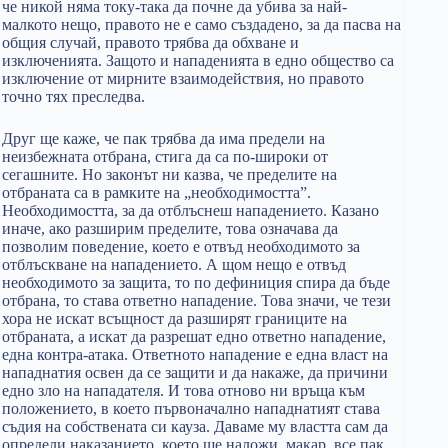
че никой няма току-така да почне да убива за най-
малкото нещо, правото не е само създадено, за да пасва на
общия случай, правото трябва да обхване и
изключенията. Защото и нападенията в едно общество са
изключение от мирните взаимодействия, но правото
точно тях преследва.
Друг ще каже, че пак трябва да има предели на
неизбежната отбрана, стига да са по-широки от
сегашните. Но законът ни казва, че пределите на
отбраната са в рамките на „необходимостта”.
Необходимостта, за да отблъснеш нападението. Казано
иначе, ако разширим пределите, това означава да
позволим поведение, което е отвъд необходимото за
отблъскване на нападението. А щом нещо е отвъд
необходимото за защита, то по дефиниция спира да бъде
отбрана, то става ответно нападение. Това значи, че тези
хора не искат всъщност да разширят границите на
отбраната, а искат да разрешат едно ответно нападение,
една контра-атака. Ответното нападение е една власт на
нападнатия освен да се защити и да накаже, да причини
едно зло на нападателя. И това отново ни връща към
положението, в което първоначално нападнатият става
съдия на собствената си кауза. Даваме му властта сам да
определи наказанието, което ще наложи, макар, все пак