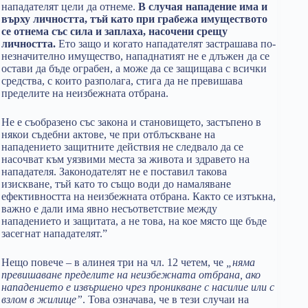
нападателят цели да отнеме.
В случая нападение има и
върху личността, тъй като при грабежа имуществото
се отнема със сила и заплаха, насочени срещу
личността.
Ето защо и когато нападателят застрашава по-
незначително имущество, нападнатият не е длъжен да се
остави да бъде ограбен, а може да се защищава с всички
средства, с които разполага, стига да не превишава
пределите на неизбежната отбрана.
Не е съобразено със закона и становището, застъпено в
някои съдебни актове, че при отблъскване на
нападението защитните действия не следвало да се
насочват към уязвими места за живота и здравето на
нападателя. Законодателят не е поставил такова
изискване, тъй като то също води до намаляване
ефективността на неизбежната отбрана. Както се изтъкна,
важно е дали има явно несъответствие между
нападението и защитата, а не това, на кое място ще бъде
засегнат нападателят.”
Нещо повече – в алинея три на чл. 12 четем, че
„няма
превишаване пределите на неизбежната отбрана, ако
нападението е извършено чрез проникване с насилие или с
взлом в жилище”
. Това означава, че в тези случаи на