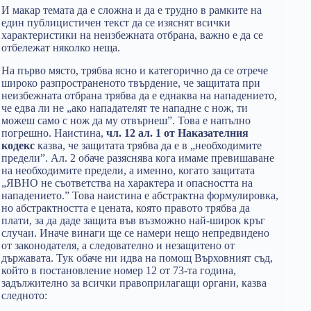
И макар темата да е сложна и да е трудно в рамките на
един публицистичен текст да се изяснят всички
характеристики на неизбежната отбрана, важно е да се
отбележат няколко неща.
На първо място, трябва ясно и категорично да се отрече
широко разпространеното твърдение, че защитата при
неизбежната отбрана трябва да е еднаква на нападението,
че едва ли не „ако нападателят те нападне с нож, ти
можеш само с нож да му отвърнеш”. Това е напълно
погрешно. Наистина,
чл. 12 ал. 1 от Наказателния
кодекс
казва, че защитата трябва да е в „необходимите
предели”. Ал. 2 обаче разяснява кога имаме превишаване
на необходимите предели, а именно, когато защитата
„ЯВНО не съответства на характера и опасността на
нападението.” Това наистина е абстрактна формулировка,
но абстрактността е цената, която правото трябва да
плати, за да даде защита във възможно най-широк кръг
случаи. Иначе винаги ще се намери нещо непредвидено
от законодателя, а следователно и незащитено от
държавата. Тук обаче ни идва на помощ Върховният съд,
който в постановление номер 12 от 73-та година,
задължително за всички правоприлагащи органи, казва
следното: