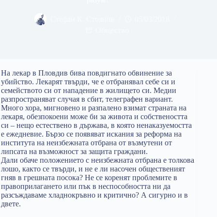
Стефан К. Стоянов
05/03/2018
Общество
На лекар в Пловдив бива повдигнато обвинение за
убийство. Лекарят твърди, че е отбранявал себе си и
семейството си от нападение в жилището си. Медии
разпространяват случая в сбит, телеграфен вариант.
Много хора, мигновено и разпалено взимат страната на
лекаря, обезпокоени може би за живота и собствеността
си – нещо естествено в държава, в която ненаказуемостта
е ежедневие. Бързо се появяват искания за реформа на
института на неизбежната отбрана от възмутени от
липсата на възможност за защита граждани.
Дали обаче положението с неизбежната отбрана е толкова
лошо, както се твърди, и не е ли насочен общественият
гняв в грешната посока? Не се коренят проблемите в
правоприлагането или пък в неспособността ни да
разсъждаваме хладнокръвно и критично? А сигурно и в
двете.