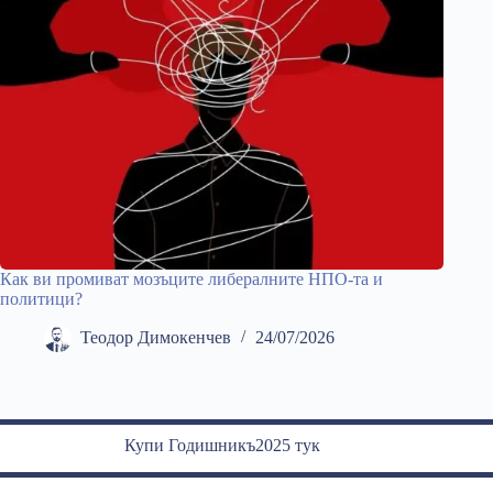
Как ви промиват мозъците либералните НПО-та и
политици?
Теодор Димокенчев
24/07/2026
Купи Годишникъ2025 тук