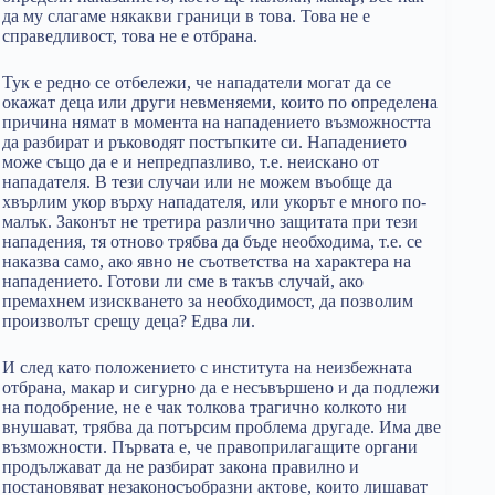
да му слагаме някакви граници в това. Това не е
справедливост, това не е отбрана.
Тук е редно се отбележи, че нападатели могат да се
окажат деца или други невменяеми, които по определена
причина нямат в момента на нападението възможността
да разбират и ръководят постъпките си. Нападението
може също да е и непредпазливо, т.е. неискано от
нападателя. В тези случаи или не можем въобще да
хвърлим укор върху нападателя, или укорът е много по-
малък. Законът не третира различно защитата при тези
нападения, тя отново трябва да бъде необходима, т.е. се
наказва само, ако явно не съответства на характера на
нападението. Готови ли сме в такъв случай, ако
премахнем изискването за необходимост, да позволим
произволът срещу деца? Едва ли.
И след като положението с института на неизбежната
отбрана, макар и сигурно да е несъвършено и да подлежи
на подобрение, не е чак толкова трагично колкото ни
внушават, трябва да потърсим проблема другаде. Има две
възможности. Първата е, че правоприлагащите органи
продължават да не разбират закона правилно и
постановяват незаконосъобразни актове, които лишават