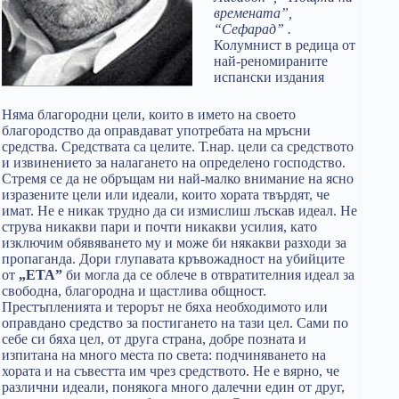
времената”,
“Сефарад” .
Колумнист в редица от
най-реномираните
испански издания
Няма благородни цели, които в името на своето
благородство да оправдават употребата на мръсни
средства. Средствата са целите. Т.нар. цели са средството
и извинението за налагането на определено господство.
Стремя се да не обръщам ни най-малко внимание на ясно
изразените цели или идеали, които хората твърдят, че
имат. Не е никак трудно да си измислиш лъскав идеал. Не
струва никакви пари и почти никакви усилия, като
изключим обявяването му и може би някакви разходи за
пропаганда. Дори глупавата кръвожадност на убийците
от
„ЕТА”
би могла да се облече в отвратителния идеал за
свободна, благородна и щастлива общност.
Престъпленията и терорът не бяха необходимото или
оправдано средство за постигането на тази цел. Сами по
себе си бяха цел, от друга страна, добре позната и
изпитана на много места по света: подчиняването на
хората и на съвестта им чрез средството. Не е вярно, че
различни идеали, понякога много далечни един от друг,