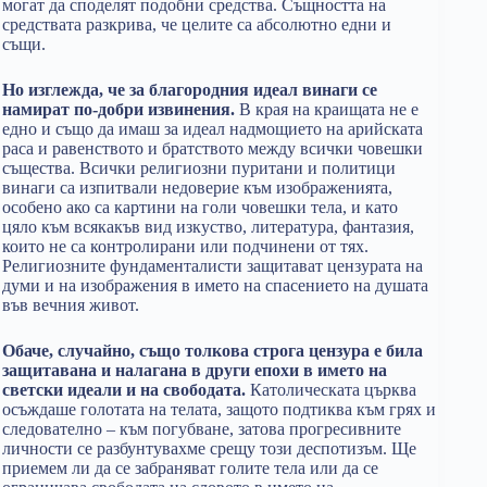
могат да споделят подобни средства. Същността на
средствата разкрива, че целите са абсолютно едни и
същи.
Но изглежда, че за благородния идеал винаги се
намират по-добри извинения.
В края на краищата не е
едно и също да имаш за идеал надмощието на арийската
раса и равенството и братството между всички човешки
същества. Всички религиозни пуритани и политици
винаги са изпитвали недоверие към изображенията,
особено ако са картини на голи човешки тела, и като
цяло към всякакъв вид изкуство, литература, фантазия,
които не са контролирани или подчинени от тях.
Религиозните фундаменталисти защитават цензурата на
думи и на изображения в името на спасението на душата
във вечния живот.
Обаче, случайно, също толкова строга цензура е била
защитавана и налагана в други епохи в името на
светски идеали и на свободата.
Католическата църква
осъждаше голотата на телата, защото подтиква към грях и
следователно – към погубване, затова прогресивните
личности се разбунтувахме срещу този деспотизъм. Ще
приемем ли да се забраняват голите тела или да се