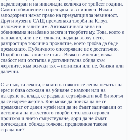
парализиран и на инвалидна количка от трийсет години.
Самото обвинение го превърна във виновен. Някои
заподозрени нямат право на презумпция за невинност.
Други музеи в САЩ премахнаха творби на Клоуз,
изложени в залите им. Автоматичната вина на
обвиняемия незабавно засяга и творбите му. Това, което е
направил, или не е, сянката, падаща върху него,
разпростира токсично проклятие, което трябва да бъде
премахнато. Публичното опозоряване не е достатъчно.
Подобно наказание не стига. Всяко съмнение, всяка
слабост или отстъпка е допълнителна обида към
жертвите, към всички тях – истински или не, близки или
далечни.
Със същата лекота, с която на някого се лепва печатът на
ерес и бива осъждан на убиване с камъни или на
изгаряне на клада, се раздават сертификати кой би могъл
да се нарече жертва. Кой може да поиска да не се
премахват от даден музей или да не бъдат заличавани от
историята на изкуството творби с толкова отровен
произход и чието съществуване, дори да не бъдат
поглеждани, обижда толкова, предизвиква такова
страдание?