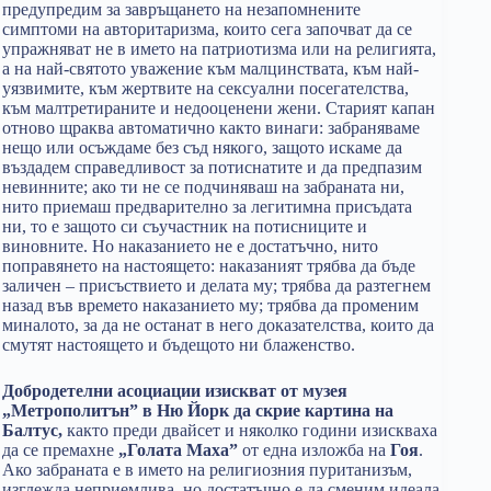
предупредим за завръщането на незапомнените
симптоми на авторитаризма, които сега започват да се
упражняват не в името на патриотизма или на религията,
а на най-святото уважение към малцинствата, към най-
уязвимите, към жертвите на сексуални посегателства,
към малтретираните и недооценени жени. Старият капан
отново щраква автоматично както винаги: забраняваме
нещо или осъждаме без съд някого, защото искаме да
въздадем справедливост за потиснатите и да предпазим
невинните; ако ти не се подчиняваш на забраната ни,
нито приемаш предварително за легитимна присъдата
ни, то е защото си съучастник на потисниците и
виновните. Но наказанието не е достатъчно, нито
поправянето на настоящето: наказаният трябва да бъде
заличен – присъствието и делата му; трябва да разтегнем
назад във времето наказанието му; трябва да променим
миналото, за да не останат в него доказателства, които да
смутят настоящето и бъдещото ни блаженство.
Добродетелни асоциации изискват от музея
„Метрополитън” в Ню Йорк да скрие картина на
Балтус,
както преди двайсет и няколко години изискваха
да се премахне
„Голата Маха”
от една изложба на
Гоя
.
Ако забраната е в името на религиозния пуританизъм,
изглежда неприемлива, но достатъчно е да сменим идеала