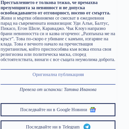
Престъплението е толкова тежко, че премахва
презумпцията за невинност и не допуска
освобождаването от отговорност, носено от смъртта.
Живи и мъртви обвиняеми се смесват в ежедневния
парад на съвременната инквизиция: Уди Алън, Балтус,
Пикасо, Егон Шиле, Караваджо. Чък Клоуз напразно
брани невинността си и казва огорчено: „Разпънаха ме на
кръст”. Това по-скоро е убиване с камъни, изгаряне на
клада. Това е вечното начало на пречистващия
пуританизъм, който приспособява към всяка епоха своя
религиозна или политическа маска, според
обстоятелствата, винаги с все същата неумолима доброта.
Оригинална публикация
я
Превела от испански: Татяна Иванова
Последвайте ни в
Google Новини
Последвайте ни в
Telegram