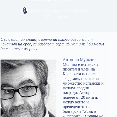
Татяна Иванова
15/01/2019
Общество
Със същата лекота, с която на някого бива лепнат
печатът на ерес, се раздават сертификати кой би могъл
да се нарече жертва
Антонио Муньос
Молина
е испански
писател и член на
Кралската испанска
академия, носите на
множество испански и
международни
награди. Автор на
повече от 20 книги,
между които и
преведените на
български
“Зима в
Лисабон”, “Нощта на