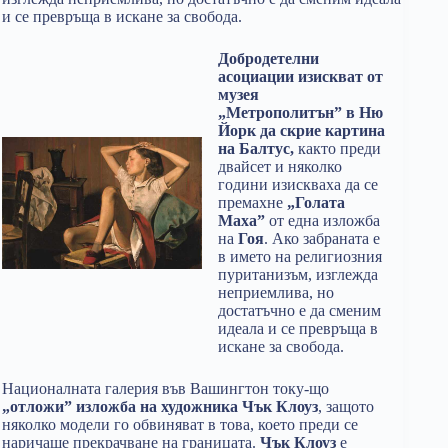
и се превръща в искане за свобода.
Добродетелни
асоциации изискват от
музея
„Метрополитън” в Ню
Йорк да скрие картина
на Балтус,
както преди
двайсет и няколко
години изискваха да се
премахне
„Голата
Маха”
от една изложба
на
Гоя
. Ако забраната е
в името на религиозния
пуританизъм, изглежда
неприемлива, но
достатъчно е да сменим
идеала и се превръща в
искане за свобода.
Националната галерия във Вашингтон току-що
„отложи” изложба на художника Чък Клоуз
, защото
няколко модели го обвиняват в това, което преди се
наричаше прекрачване на границата.
Чък Клоуз
е