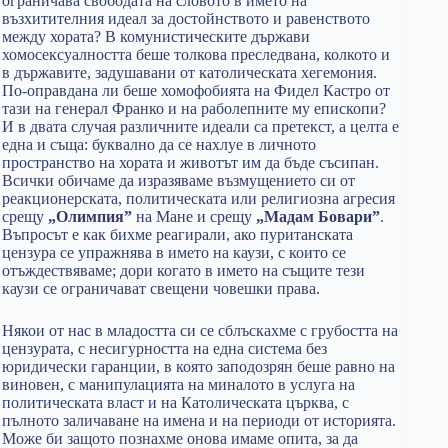
ограничава свободата на словото в името на
възхитителния идеал за достойнството и равенството
между хората? В комунистическите държави
хомосексуалността беше толкова преследвана, колкото и
в държавите, задушавани от католическата хегемония.
По-оправдана ли беше хомофобията на Фидел Кастро от
тази на генерал Франко и на раболепните му епископи?
И в двата случая различните идеали са претекст, а целта е
една и съща: буквално да се нахлуе в личното
пространство на хората и животът им да бъде съсипан.
Всички обичаме да изразяваме възмущението си от
реакционерската, политическата или религиозна агресия
срещу
„Олимпия”
на Мане и срещу
„Мадам Бовари”
.
Въпросът е как бихме реагирали, ако пуританската
цензура се упражнява в името на каузи, с които се
отъждествяваме; дори когато в името на същите тези
каузи се ограничават свещени човешки права.
Някои от нас в младостта си се сблъскахме с грубостта на
цензурата, с несигурността на една система без
юридически гаранции, в която заподозрян беше равно на
виновен, с манипулацията на миналото в услуга на
политическата власт и на Католическата църква, с
пълното заличаване на имена и на периоди от историята.
Може би защото познахме онова имаме опита, за да