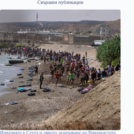
Свързани публикации
Инвазията в Сеута и лявото заличаване на Реконкистата