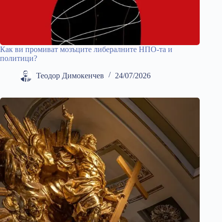
Как ви промиват мозъците либералните НПО-та и
политици?
Теодор Димокенчев
24/07/2026