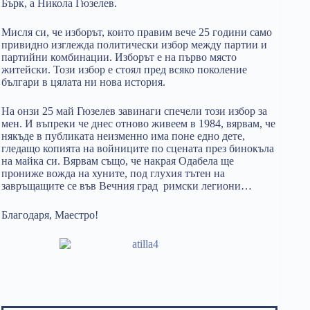
Бърк, а Никола Гюзелев.
Мисля си, че изборът, които правим вече 25 години само
привидно изглежда политически избор между партии и
партийни комбинации. Изборът е на първо място
житейски. Този избор е стоял пред всяко поколение
българи в цялата ни нова история.
На онзи 25 май Гюзелев завинаги спечели този избор за
мен. И въпреки че днес отново живеем в 1984, вярвам, че
някъде в публиката неизменно има поне едно дете,
гледащо копията на войниците по сцената през бинокъла
на майка си. Вярвам също, че накрая Одабела ще
прониже вожда на хуните, под глухия тътен на
завръщащите се във Вечния град римски легиони…
Благодаря, Маестро!