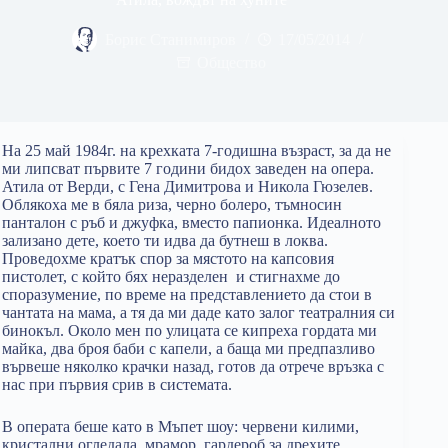
Борис Станимиров
17/05/2014
Общество
На 25 май 1984г. на крехката 7-годишна възраст, за да не
ми липсват първите 7 години бидох заведен на опера.
Атила от Верди, с Гена Димитрова и Никола Гюзелев.
Облякоха ме в бяла риза, черно болеро, тъмносин
панталон с ръб и джуфка, вместо папионка. Идеалното
зализано дете, което ти идва да бутнеш в локва.
Проведохме кратък спор за мястото на капсовия
пистолет, с който бях неразделен и стигнахме до
споразумение, по време на представлението да стои в
чантата на мама, а тя да ми даде като залог театралния си
бинокъл. Около мен по улицата се кипреха гордата ми
майка, два броя баби с капели, а баща ми предпазливо
вървеше няколко крачки назад, готов да отрече връзка с
нас при първия срив в системата.
В операта беше като в Мъпет шоу: червени килими,
кристални огледала, мрамор, гардероб за дрехите,