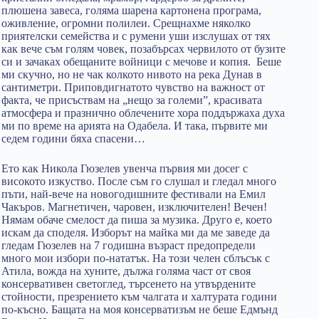
плюшена завеса, голяма шарена картонена програма,
оживление, огромни полилеи. Срещнахме няколко
приятелски семейства и с румени уши изслушах от тях
как вече съм голям човек, позабърсах червилото от бузите
си и зачаках обещаните войници с мечове и копия. Беше
ми скучно, но не чак колкото нивото на река Дунав в
сантиметри. Приповдигнатото чувство на важност от
факта, че присъствам на „нещо за големи”, красивата
атмосфера и празнично облечените хора поддържаха духа
ми по време на арията на Одабела. И така, първите ми
седем години бяха спасени…
Ето как Никола Гюзелев увенча първия ми досег с
високото изкуство. После съм го слушал и гледал много
пъти, най-вече на новогодишните фестивали на Емил
Чакъров. Магнетичен, чаровен, изключителен! Вечен!
Нямам обаче смелост да пиша за музика. Друго е, което
искам да споделя. Изборът на майка ми да ме заведе да
гледам Гюзелев на 7 годишна възраст предопредели
много мои избори по-нататък. На този челен сблъсък с
Атила, вожда на хуните, дължа голяма част от своя
консервативен светоглед, търсенето на утвърдените
стойности, презрението към чалгата и халтурата години
по-късно. Бащата на моя консерватизъм не беше Едмънд