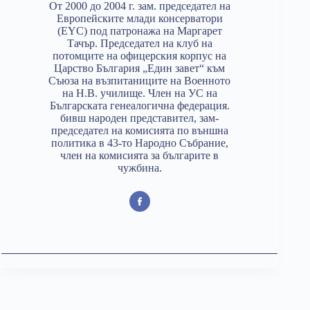
От 2000 до 2004 г. зам. председател на
Европейските млади консерватори
(EYC) под патронажа на Маргарет
Тачър. Председател на клуб на
потомците на офицерския корпус на
Царство България „Един завет“ към
Съюза на възпитаниците на Военното
на Н.В. училище. Член на УС на
Българската генеалогична федерация.
бивш народен представител, зам-
председател на комисията по външна
политика в 43-то Народно Събрание,
член на комисията за българите в
чужбина.