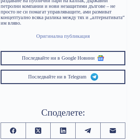
раздаване на публични пари на калпак, държавни
петролни компании и нови незащитими дългове – не
просто не си помагат управляващите, ами размиват
концептуално всяка разлика между тях и „алтернативата“
им вляво.
Оригинална публикация
Последвайте ни в
Google Новини
Последвайте ни в
Telegram
Споделете: