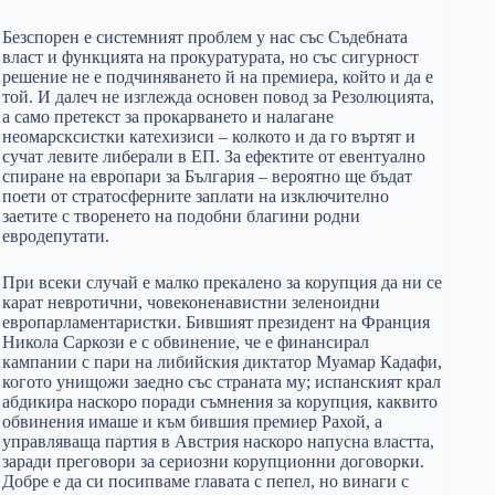
Безспорен е системният проблем у нас със Съдебната
власт и функцията на прокуратурата, но със сигурност
решение не е подчиняването й на премиера, който и да е
той. И далеч не изглежда основен повод за Резолюцията,
а само претекст за прокарването и налагане
неомарсксистки катехизиси – колкото и да го въртят и
сучат левите либерали в ЕП. За ефектите от евентуално
спиране на европари за България – вероятно ще бъдат
поети от стратосферните заплати на изключително
заетите с творенето на подобни благини родни
евродепутати.
При всеки случай е малко прекалено за корупция да ни се
карат невротични, човеконенавистни зеленоидни
европарламентаристки. Бившият президент на Франция
Никола Саркози е с обвинение, че е финансирал
кампании с пари на либийския диктатор Муамар Кадафи,
когото унищожи заедно със страната му; испанският крал
абдикира наскоро поради съмнения за корупция, каквито
обвинения имаше и към бившия премиер Рахой, а
управляваща партия в Австрия наскоро напусна властта,
заради преговори за сериозни корупционни договорки.
Добре е да си посипваме главата с пепел, но винаги с