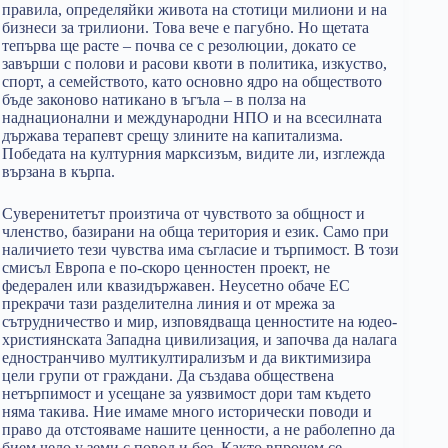
правила, определяйки живота на стотици милиони и на
бизнеси за трилиони. Това вече е пагубно. Но щетата
тепърва ще расте – почва се с резолюции, докато се
завърши с полови и расови квоти в политика, изкуство,
спорт, а семейството, като основно ядро на обществото
бъде законово натикано в ъгъла – в полза на
наднационални и международни НПО и на всесилната
държава терапевт срещу злините на капитализма.
Победата на културния марксизъм, видите ли, изглежда
вързана в кърпа.
Суверенитетът произтича от чувството за общност и
членство, базирани на обща територия и език. Само при
наличието тези чувства има съгласие и търпимост. В този
смисъл Европа е по-скоро ценностен проект, не
федерален или квазидържавен. Неусетно обаче ЕС
прекрачи тази разделителна линия и от мрежа за
сътрудничество и мир, изповядваща ценностите на юдео-
християнската Западна цивилизация, и започва да налага
едностранчиво мултикултирализъм и да виктимизира
цели групи от граждани. Да създава обществена
нетърпимост и усещане за уязвимост дори там където
няма такива. Ние имаме много исторически поводи и
право да отстояваме нашите ценности, а не раболепно да
бием чело у земи с повод и без. Както впрочем се