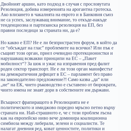
Двойният аршин, като подход в случая с прословутата
Резолюция, добива измеренията на арогантна гротеска.
Ако влизането в чакалнята на еврото и в Банковия съюз
не са успех, заслужаващ внимание, то откъде-накъде
тенденциозна и партизанска резолюция на ЕП, без
правни последици за страната ни, да е?
Но какво е ЕП? Не е ли безпристрастен форум, в който да
се “обсъждат на глас” проблемите на всички? Или пък е
същият този орган, приел очевидно протекционистки и
нарушаващ всякакви принципи на ЕС – „Пакет
мобилност“? За шок и ужас на изправения пред фалит
роден сектор транспорт. Не е ли този орган манифестът
на демократичния дефицит в ЕС – парламент без право
на законодателно предложение?! Само казва „да“ или
„не“ на ЕК, чието ръководство е съставено от бюрократи,
чиито имена не знаят дори в собствените им държави.
Всъщност фрапиращото в Резолюцията не е
политическото и имиджово поредно мръсно петно върху
страната ни. Най-страшното е, че с този проблем лъсна
как на европейско ниво вече доминира коалиционна
симбиоза между либерали, зелени и социалисти. Те
налагат дневния ред, коват ценностите, политики и