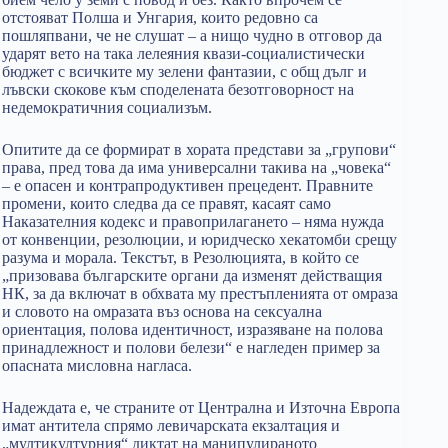
отстояват Полша и Унгария, които редовно са
пошляпвани, че не слушат – а нищо чудно в отговор да
ударят вето на така лелеяния квази-социалистически
бюджет с всичките му зелени фантазии, с общ дълг и
лъвски скокове към споделената безотговорност на
недемократичния социализъм.
Опитите да се формират в хората представи за „групови“
права, пред това да има универсални такива на „човека“
– е опасен и контрапродуктивен прецедент. Правните
промени, които следва да се правят, касаят само
Наказателния кодекс и правоприлагането – няма нужда
от конвенции, резолюции, и юридческо хекатомби срещу
разума и морала. Текстът, в Резолюцията, в който се
„призовава българските органи да изменят действащия
НК, за да включат в обхвата му престъпленията от омраза
и словото на омразата въз основа на сексуална
ориентация, полова идентичност, изразяване на полова
принадлежност и полови белези“ е нагледен пример за
опасната мисловна нагласа.
Надеждата е, че страните от Централна и Източна Европа
имат антитела спрямо левичарската екзалтация и
„мултикултурния“ диктат на манипулираното