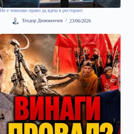
Не е човешко право да ядеш в ресторант
Теодор Димокенчев
23/06/2026