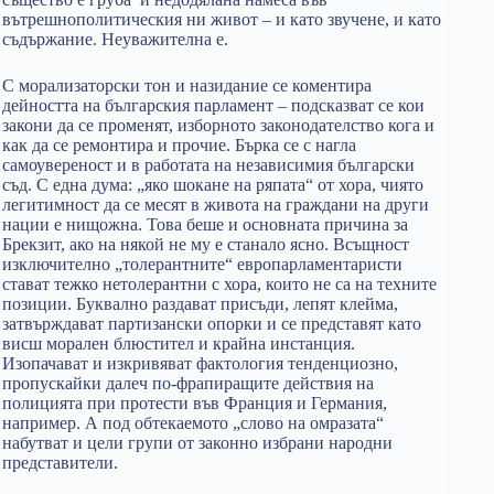
вътрешнополитическия ни живот – и като звучене, и като
съдържание. Неуважителна е.
С морализаторски тон и назидание се коментира
дейността на българския парламент – подсказват се кои
закони да се променят, изборното законодателство кога и
как да се ремонтира и прочие. Бърка се с нагла
самоувереност и в работата на независимия български
съд. С една дума: „яко шокане на ряпата“ от хора, чиято
легитимност да се месят в живота на граждани на други
нации е нищожна. Това беше и основната причина за
Брекзит, ако на някой не му е станало ясно. Всъщност
изключително „толерантните“ европарламентаристи
стават тежко нетолерантни с хора, които не са на техните
позиции. Буквално раздават присъди, лепят клейма,
затвърждават партизански опорки и се представят като
висш морален блюстител и крайна инстанция.
Изопачават и изкривяват фактология тенденциозно,
пропускайки далеч по-фрапиращите действия на
полицията при протести във Франция и Германия,
например. А под обтекаемото „слово на омразата“
набутват и цели групи от законно избрани народни
представители.