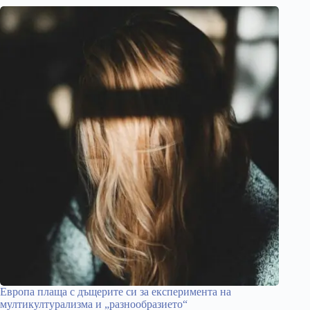
Европа плаща с дъщерите си за експеримента на
мултикултурализма и „разнообразието“