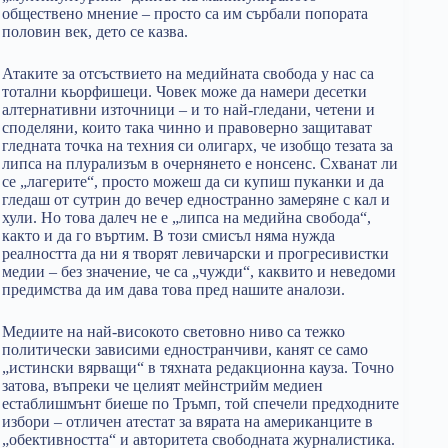
обществено мнение – просто са им сърбали попората
половин век, дето се казва.
Атаките за отсъствието на медийната свобода у нас са
тотални кьорфишеци. Човек може да намери десетки
алтернативни източници – и то най-гледани, четени и
споделяни, които така чинно и правоверно защитават
гледната точка на техния си олигарх, че изобщо тезата за
липса на плурализъм в очернянето е нонсенс. Схванат ли
се „лагерите“, просто можеш да си купиш пуканки и да
гледаш от сутрин до вечер едностранно замеряне с кал и
хули. Но това далеч не е „липса на медийна свобода“,
както и да го въртим. В този смисъл няма нужда
реалността да ни я творят левичарски и прогресивистки
медии – без значение, че са „чужди“, каквито и неведоми
предимства да им дава това пред нашите аналози.
Медиите на най-високото световно ниво са тежко
политически зависими едностранчиви, канят се само
„истински вярващи“ в тяхната редакционна кауза. Точно
затова, въпреки че целият мейнстрийм медиен
естаблишмънт биеше по Тръмп, той спечели предходните
избори – отличен атестат за вярата на американците в
„обективността“ и авторитета свободната журналистика.