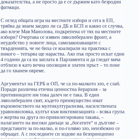
доказателства, а не просто да е се държим като безродни
фатмаци.
С оглед общата игра на местните избори и сега в ЕП,
трябва да знаем заедно ли са ДБ и БСП и какво се случва,
ако влезе Мая Манолова, подкрепена от тях на местните
избори? Очертава се изявен ляволиберален фронт, а
неудобство у новите лица, самозакопаващите с
твърденията, че не биха се коалирали на практика с
никого – тепърва ще нараства. Ако пък просто искат едни
4 години да са на заплата в Парламента и да гледат мача
отблизо в като вечна опозиция и златен пръст – то поне
да го хванем овреме.
Аргументът на ГЕРБ и ОП, че са по-малкото зло, е слаб.
Поради различна етична ценностна йерархия – за
противниците им това далеч не е така. В един
ляволиберален свят, където преимущество имат
върховенството на мултикултурализма, насилствената
уравновиловка, култът към виктимизацията – всяка група
е жертва на друга по-привилегирована такава, –
налагането на високи данъци за „богатите“ и дългове –
представите за по-малко, и по-голямо зло, неизбежно се
обръщат. А с последните си ходове на безпринципно