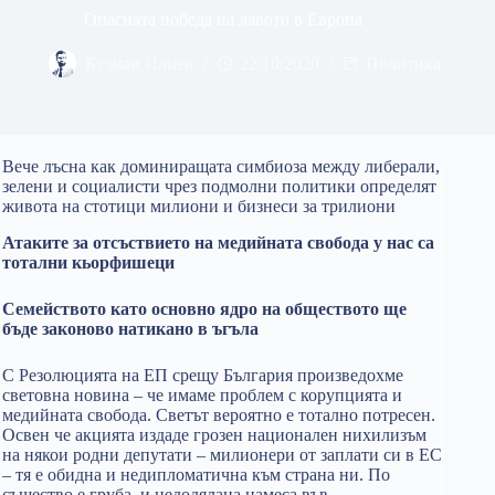
Опасната победа на лявото в Европа
Кузман Илиев
22/10/2020
Политика
Вече лъсна как доминиращата симбиоза между либерали,
зелени и социалисти чрез подмолни политики определят
живота на стотици милиони и бизнеси за трилиони
Атаките за отсъствието на медийната свобода у нас са
тотални кьорфишеци
Семейството като основно ядро на обществото ще
бъде законово натикано в ъгъла
С Резолюцията на ЕП срещу България произведохме
световна новина – че имаме проблем с корупцията и
медийната свобода. Светът вероятно е тотално потресен.
Освен че акцията издаде грозен национален нихилизъм
на някои родни депутати – милионери от заплати си в ЕС
– тя е обидна и недипломатична към страна ни. По
същество е груба и недодялана намеса във