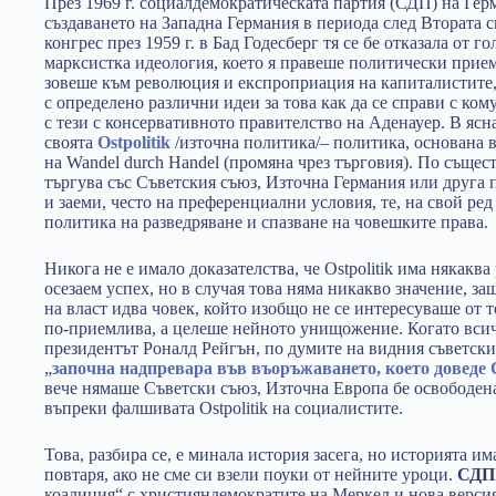
През 1969 г. социалдемократическата партия (СДП) на Герм
създаването на Западна Германия в периода след Втората с
конгрес през 1959 г. в Бад Годесберг тя се бе отказала от г
марксистка идеология, което я правеше политически прием
зовеше към революция и експроприация на капиталистите,
с определено различни идеи за това как да се справи с ком
с тези с консервативното правителство на Аденауер. В ясн
своята
Ostpolitik
/източна политика/– политика, основана 
на Wandel durch Handel (промяна чрез търговия). По същест
търгува със Съветския съюз, Източна Германия или друга 
и заеми, често на преференциални условия, те, на свой ре
политика на разведряване и спазване на човешките права.
Никога не е имало доказателства, че Ostpolitik има някаква
осезаем успех, но в случая това няма никакво значение, за
на власт идва човек, който изобщо не се интересуваше от 
по-приемлива, а целеше нейното унищожение. Когато всич
президентът Роналд Рейгън, по думите на видния съветс
„
започна надпревара във въоръжаването, което доведе 
вече нямаше Съветски съюз, Източна Европа бе освободена
въпреки фалшивата Ostpolitik на социалистите.
Това, разбира се, е минала история засега, но историята и
повтаря, ако не сме си взели поуки от нейните уроци.
СДП 
коалиция“ с християндемократите на Меркел и нова верси