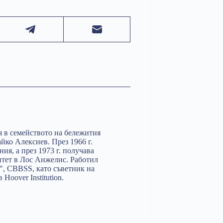
я в семейството на бележития
йко Алексиев. През 1966 г.
я, а през 1973 г. получава
тет в Лос Анжелис. Работил
", CBBSS, като съветник на
oover Institution.