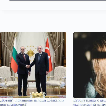
„Боташ“: признание за лоша сделка или
Европа плаща с дъщ
нов компромис?
експеримента на му