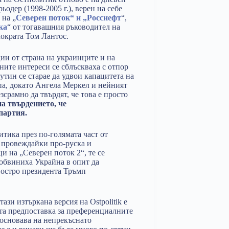
одер (1998-2005 г.), верен на себе
 на „
Северен поток“ и „Росснефт
“,
ка
“ от тогавашния ръководител на
ократа Том Лантос.
ии от страна на украинците и на
ните интереси се сблъскваха с отпор
тин се старае да удвои капацитета на
па, докато Ангела Меркел и нейният
рамно да твърдят, че това е просто
на твърдението, че
партия.
тика през по-голямата част от
, провеждайки про-руска и
 на „Северен поток 2“, те се
 обвиниха Украйна в опит да
а остро президента Тръмп
тази изтъркана версия на Ostpolitik е
ата предпоставка за преференциалните
е основава на непрекъснато