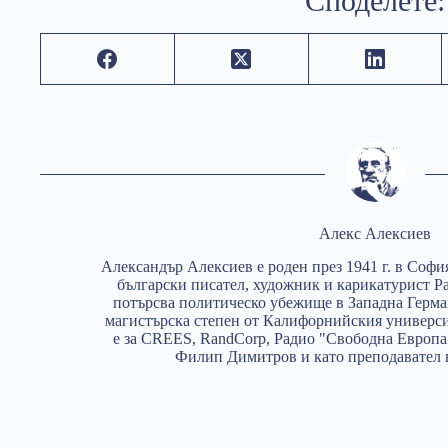
Споделете:
Алекс Алексиев
Александър Алексиев е роден през 1941 г. в Софи
български писател, художник и карикатурист Ра
потърсва политическо убежище в Западна Германи
магистърска степен от Калифорнийския универси
е за CREES, RandCorp, Радио "Свободна Европа
Филип Димитров и като преподавател в H