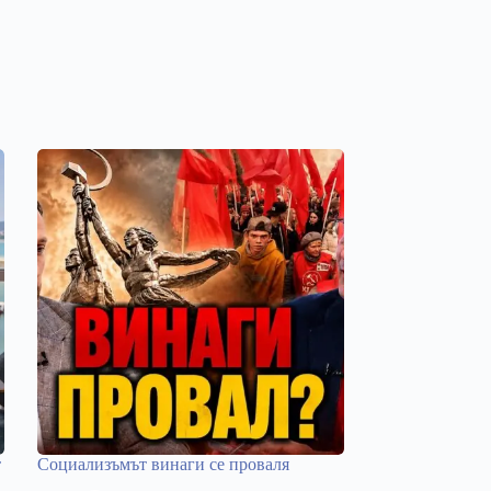
т
Социализъмът винаги се проваля