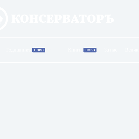
Годишникъ
Книги
За нас
Всичк
НОВО
НОВО