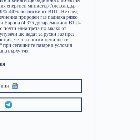
аз е и винаги ще бъде много по-евтин
ския енергиен министър Александър
 30%-40% по-ниски от ВПГ
. Не след
течнения природен газ паднаха рязко
ия и Европа (4,375 долара/милион BTU-
с почти една трета по-малко от
пувачи ще дадат за руски газ през
анция, че тези ниски цени ще се
м“ при сегашните пазарни условия
рана върху тях.
ия
вини
am