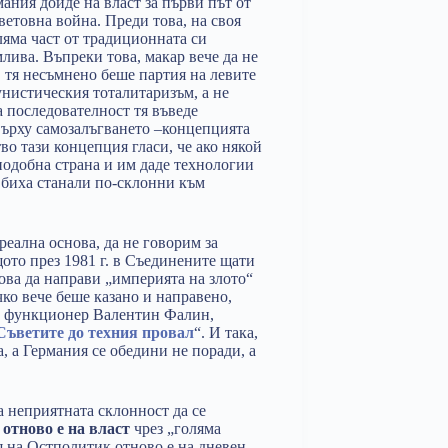
ания дойде на власт за първи път от
ветовна война. Преди това, на своя
оляма част от традиционната си
лива. Въпреки това, макар вече да не
 тя несъмнено беше партия на левите
унистическия тоталитаризъм, а не
а последователност тя въведе
върху самозалъгването –концепцията
во тази концепция гласи, че ако някой
подобна страна и им даде технологии
д биха станали по-склонни към
 реална основа, да не говорим за
щото през 1981 г. в Съединените щати
това да направи „империята на злото“
ко вече беше казано и направено,
ки функционер Валентин Фалин,
Съветите до техния провал
“. И така,
, а Германия се обедини не поради, а
ма неприятната склонност да се
отново е на власт
чрез „голяма
я на Остполитик отново е на дневен