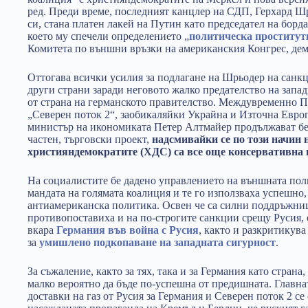
ред. Преди време, последният канцлер на СДП, Герхард Шрь
си, стана платен лакей на Путин като председател на борда
което му спечели определението „
политическа проститут
Комитета по външни връзки на американския Конгрес, дем
Оттогава всички усилия за подлагане на Шрьодер на санкц
други страни заради неговото жалко предателство на запад
от страна на германското правителство. Междувременно Пу
„Северен поток 2“, заобикаляйки Украйна и Източна Евро
министър на икономиката Петер Алтмайер продължават безс
частен, търговски проект,
надсмивайки се по този начин 
християндемократите (ХДС) са все още консервативна 
На социалистите бе дадено управлението на външната поли
мандата на голямата коалиция и те го използваха успешно
антиамериканска политика. Освен че са силни поддръжници
противопоставиха и на по-строгите санкции срещу Русия,
вкара
Германия във война с Русия
, както и разкритикув
за
умишлено подкопаване на западната сигурност
.
За съжаление, както за тях, така и за Германия като страна, 
малко вероятно да бъде по-успешна от предишната. Главн
доставки на газ от Русия за Германия и Северен поток 2 с