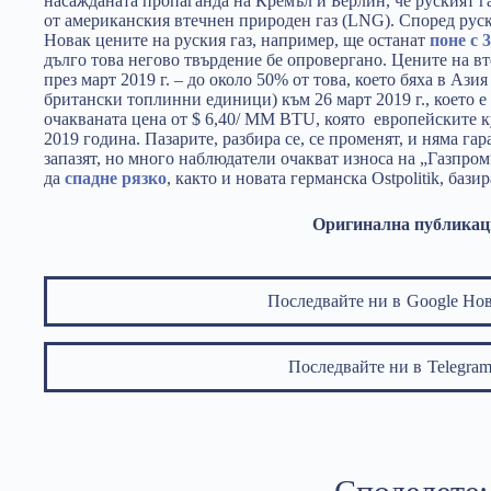
насажданата пропаганда на Кремъл и Берлин, че руският г
от американския втечнен природен газ (LNG). Според ру
Новак цените на руския газ, например, ще останат
поне с
дълго това негово твърдение бе опровергано. Цените на в
през март 2019 г. – до около 50% от това, което бяха в Аз
британски топлинни единици) към 26 март 2019 г., което е 
очакваната цена от $ 6,40/ MM BTU, която европейските ку
2019 година. Пазарите, разбира се, се променят, и няма гар
запазят, но много наблюдатели очакват износа на „Газпро
да
спадне рязко
, както и новата германска Ostpolitik, бази
Оригинална публикац
Последвайте ни в
Google Но
Последвайте ни в
Telegr