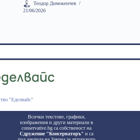
Теодор Димокенчев
21/06/2026
ство "Еделвайс"
Всички текстове, графики,
изображения и други материали в
conservative.bg са собственост на
Сдружение "Консерваторъ"
и са
под закрила на Закона за авторското