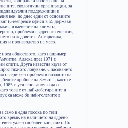
тести, лобиране и използване на
твените, екологични организации, за
т индивидуални поддръжници и
алия век, до днес едни от основните
свят (Greenpeace офиси в 55 държави,
оръжия, изменение на климата,
ерство, проблеми с ядрената енергия,
нето на ледовете в Антарктика,
ия и производство на месо.
е пред обществото, като например
Амчитка, Аляска през 1971 г,
зи опити. Друга известна кауза от
 въпрос тяхното ловуване. Спасяването
ного сериозен проблем в началото на
 „белите дробове на Земята“, както е
1985 г. усилено започва да се
ато това е от най-дебатираните и
звук са може би най-големите в
а само в една посока по тези
то време, на наличието на ядрено
т евентуален глобален конфликт. По
и данни, че само човешката дейност