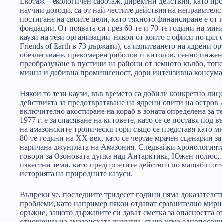
Екотаж – екологичен саботаж, директни действия, като про
научни доводи, са от най-честите действия на неправителс
постигане на своите цели, като тяхното финансиране е о
фондации. От появата си през 60-те и 70-те години на мин
каузи на тези организации, някои от които с офиси по цял 
Friends of Earth в 73 държави), са изпитването на ядрени 
обезлесяване, прекомерен риболов и китолов, генно инжен
преобразуване в пустини на райони от земното кълбо, топе
минна и добивна промишленост, дори интензивна консумац
Някои то тези каузи, във времето са добили конкретно лиц
действията за предотвратяване на ядрени опити на остров 
включително акостиране на кораб в зоната определена за те
1977 г. е за спасяване на китовете, като се се поставя под
на амазонските тропически гори също се представя като м
80-те години на XX век, като се чертае мрачен сценарии за
наричана джунглата на Амазония. Следвайки хронологията, 
говори за Озоновата дупка над Антарктика, Южен полюс, к
известни теми, като предприетите действия по мащаб и от
историята на природните казуси.
Въпреки че, последните тридесет години няма доказателств
проблеми, като например някои отдават сравнително мирно
оръжие, защото държавите си дават сметка за опасността о
отношение на амазонската джунгла, също няма еднопосочн