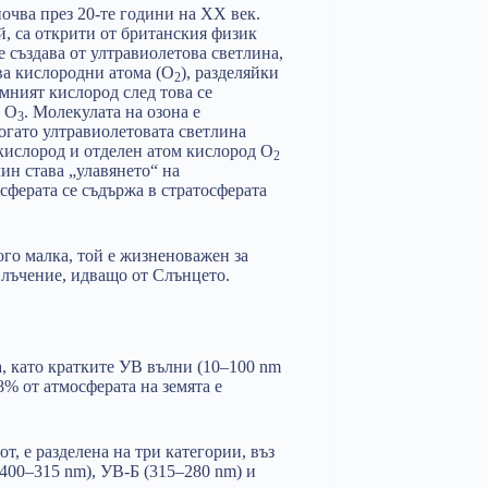
очва през 20-те години на XX век.
, са открити от британския физик
е създава от ултравиолетова светлина,
а кислородни атома (O
), разделяйки
2
мният кислород след това се
– O
. Молекулата на озона е
3
когато ултравиолетовата светлина
а кислород и отделен атом кислород O
2
ин става „улавянето“ на
сферата се съдържа в стратосферата
ого малка, той е жизненоважен за
 лъчение, идващо от Слънцето.
, като кратките УВ вълни (10–100 nm
8% от атмосферата на земята е
т, е разделена на три категории, въз
(400–315 nm), УВ-Б (315–280 nm) и