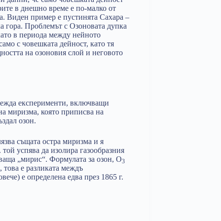
рите в днешно време е по-малко от
а. Виден пример е пустинята Сахара –
а гора. Проблемът с Озоновата дупка
ато в периода между нейното
само с човешката дейност, като тя
щността на озоновия слой и неговото
вежда експерименти, включващи
на миризма, която приписва на
ъздал озон.
зва същата остра миризма и я
. той успява да изолира газообразния
аваща „мирис“. Формулата за озон, O
3
, това е разликата междъ
ече) е определена едва през 1865 г.