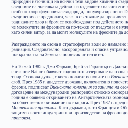
природни източници на всички тези видове химични съедин
следствие на човешката дейност и отделянето на синтети
особено хлорофлуоровъглеводороди, популяризирани от Du
съединения се предполага, че са в състояние да преживеят 
радикалите хлор и бром се освобождават под действието н
че молекулите на фреоните са по-тежки от въздуха и е ну
като силен вятър, за да могат молекулите на фреоните да д
Разграждането на озона в стратосферата води до намалено
радиация. Следователно, абсорбираната и опасна ултравио
повърхността на Земята с по-висок интензитет.
На 16 май 1985 г. Джо Фарман, Брайън Гардинър и Джонат
списание Nature обявяват годишното изчерпване на озона
т.нар. Озонова дупка, с което полагат основите на
Виенскат
слой
. През 1985 г. двадесет държави, включително повечет
фреони, подписват
Виенската конвенция за защита на озо
договаряне на международни разпоредби относно озонора
година е обявено откриването на Антарктическата озонова
на общественото внимание по въпроса. През 1987 г. предс
Монреалския протокол
. Като държави, като Франция и Обе
защитят своите индустрии при производство на фреони до
протокол
.