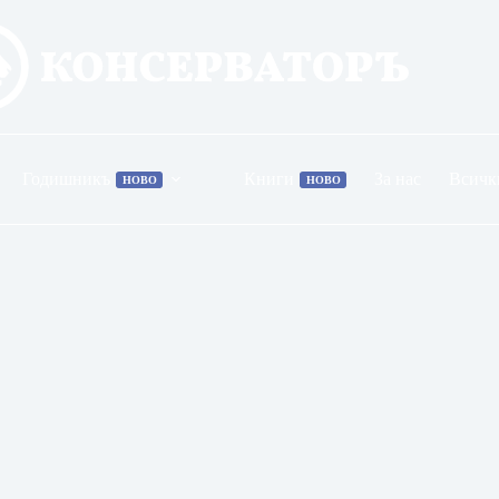
Годишникъ
Книги
За нас
Всичк
НОВО
НОВО