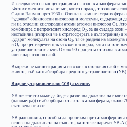
Изследването на концентрацията на озон в атмосферата зап
Фотохимичните механизми, които пораждат озоновия слой
Сидни Чапман през 1930 г. Озонът в земната стратосфера с
“удряща” обикновени кислородни молекули, съдържащи дв
ги на отделни кислородни атоми (aтомен кислород O). Ато
комбинира с непрекъснат кислород O
, за да създаде озон 
2
нестабилна (въпреки че в стратосферата е дълготрайна) и 
„удари“ молекулата на озона O
, тя се разделя на молекул
3
и
O, процес наречен цикъл озон-кислород, като по този нач
ултравиолетовите лъчи. Около 90 процента от озона в атмо
или т.нар. озонов слой.
Въпреки че концентрацията на озона в озоновия слой е мн
живота, тъй като абсорбира вредното ултравиолетово (УВ)
Видове ултравиолетово (УВ) лъчение.
УВ лъчението може да бъде с различна дължина на вълната
(нанометра)) се абсорбират от азота в атмосферата, около 7
съставена от азот.
УВ радиацията, способна да прониква през атмосферния азо
основа на дължината на вълната, като те се наричат УВ-A 