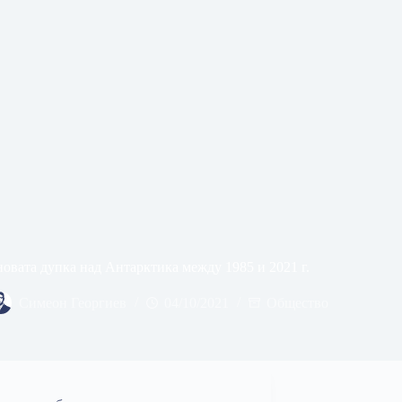
овата дупка над Антарктика между 1985 и 2021 г.
Симеон Георгиев
04/10/2021
Общество