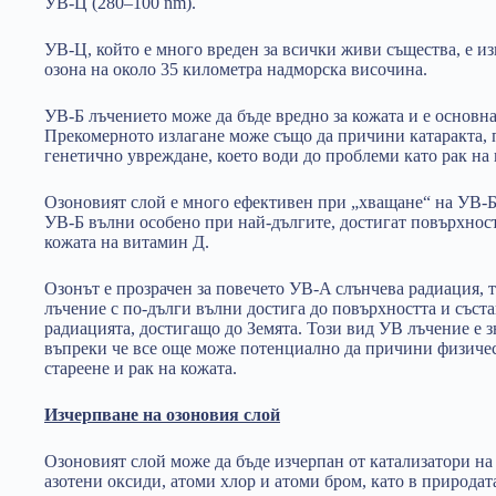
УВ-Ц (280–100 nm).
УВ-Ц, който е много вреден за всички живи същества, е и
озона на около 35 километра надморска височина.
УВ-Б лъчението може да бъде вредно за кожата и е основна
Прекомерното излагане може също да причини катаракта, 
генетично увреждане, което води до проблеми като рак на 
Озоновият слой е много ефективен при „хващане“ на УВ-Б
УВ-Б вълни особено при най-дългите, достигат повърхност
кожата на витамин Д.
Озонът е прозрачен за повечето УВ-A слънчева радиация, т
лъчение с по-дълги вълни достига до повърхността и съста
радиацията, достигащо до Земята. Този вид УВ лъчение е 
въпреки че все още може потенциално да причини физиче
стареене и рак на кожата.
Изчерпване на озоновия слой
Озоновият слой може да бъде изчерпан от катализатори н
азотени оксиди, атоми хлор и атоми бром, като в природата