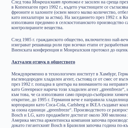
След това
Монреалският протокол
е засилен на среща през
в Копенхаген през 1992 г., където участниците се съгласяв
фреоните и халоните (освен много малко количество, отбе
като инхалатори за астма). На заседанието през 1992 г. в 
използвани предимно в селскостопанското производство с
контролираните вещества.
След 1985 г. гражданското общество, включително най-ве
изиграват решаваща роли при всички етапи от разработван
Виенската конференция и Монреалския протокол до оценкат
Актуален отзвук в обществото
Междувременно в технологичен институт в Хамбург, Герман
въглеводороден хладилен агент, състоящ се от смес от въгл
през 1992 г. попадна в центъра на вниманието на неправит
като Greenpeace нарича този хладилен агент „greenfreeze“
към това, че са използвани само природо-съобразни химич
откритие, до 1995 г. Германия вече е направила хладилници
корпорации като Coca-Cola, Carlsberg и IKEA създават коа
за озона единици „greenfreeze“. Производството се разпрос
Bosch и LG, като продажбите достигат около 300 милиона 
Америка местна аржентинска компания започва производство
докато гигантският Bosch в Бразилия започва година по-късн