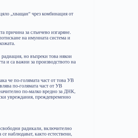
зцяло „хващан“ чрез комбинация от
та причина за слънчево изгаряне.
потискане на имунната система и
кожата.
 радиация, но въпреки това някои
та и са важни за производството на
ака че по-голямата част от това УВ
влява по-голямата част от УВ
значително по-малко вредно за ДНК,
ски увреждания, преждевременно
а свободни радикали, включително
 се наблюдават, както естествени,