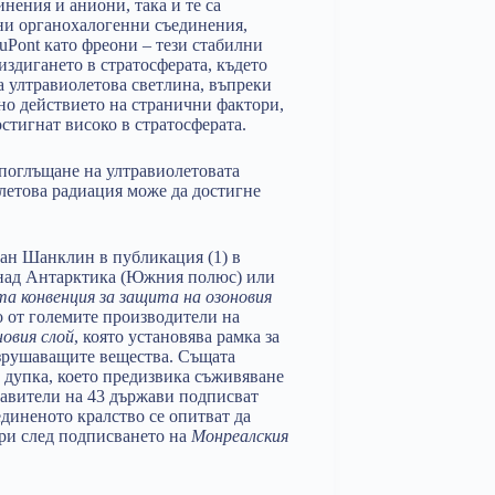
ения и аниони, така и те са
чни органохалогенни съединения,
Pont като фреони – тези стабилни
издигането в стратосферата, където
а ултравиолетова светлина, въпреки
жно действието на странични фактори,
остигнат високо в стратосферата.
 поглъщане на ултравиолетовата
летова радиация може да достигне
ан Шанклин в публикация (1) в
 над Антарктика (Южния полюс) или
а конвенция за защита на озоновия
о от големите производители на
новия слой
, която установява рамка за
зрушаващите вещества. Същата
 дупка, което предизвика съживяване
тавители на 43 държави подписват
диненото кралство се опитват да
ри след подписването на
Монреалския