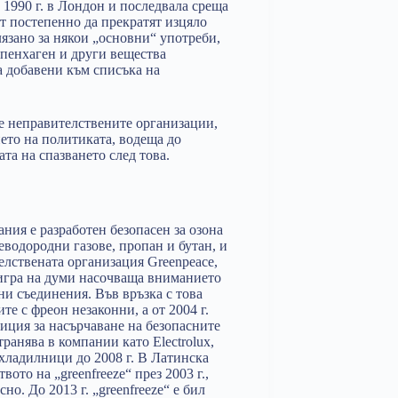
 1990 г. в Лондон и последвала среща
ат постепенно да прекратят изцяло
лязано за някои „основни“ употреби,
Копенхаген и други вещества
а добавени към списъка на
че неправителствените организации,
ето на политиката, водеща до
а на спазването след това.
ия е разработен безопасен за озона
еводородни газове, пропан и бутан, и
елствената организация Greenpeace,
, игра на думи насочваща вниманието
ни съединения. Във връзка с това
те с фреон незаконни, а от 2004 г.
лиция за насърчаване на безопасните
транява в компании като Electrolux,
хладилници до 2008 г. В Латинска
то на „greenfreeze“ през 2003 г.,
о. До 2013 г. „greenfreeze“ е бил