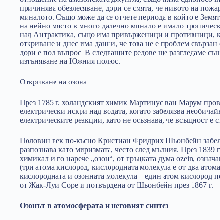
причинява обезлесяване, дори се смята, че нивото на пожа
миналото. Също може да се отчете периода в който е Земят
на нейно място в много далечно минало е имало тропическ
над Антрактика, също има привърженици и противници, к
откриване и днес има данни, че това не е проблем свързан 
дори е под въпрос. В следващите редове ще разгледаме съ
изтъняване на Южния полюс.
Откриване на озона
През 1785 г. холандският химик Мартинус ван Марум про
електрически искри над водата, когато забелязва необичай
електрическите реакции, като не осъзнава, че всъщност е с
Половин век по-късно Кристиан Фридрих Шьонбейн забеля
разпознава като миризмата, често след мълния. През 1839 г
химикал и го нарече „озон“, от гръцката дума ozein, означ
(три
атома кислород, кислородната молекула е от два атома
кислородната и озонната молекула – един атом кислород пов
от Жак-Луи Соре и потвърдена от Шьонбейн през 1867 г.
Озонът в атомосферата и неговият синтез