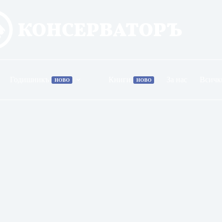
Годишникъ
Книги
За нас
Всичк
НОВО
НОВО