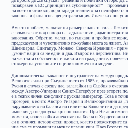
да просто да „се спускат“ решения и политики отгоре. Да 
позабравен в ЕС „принцип на субсидиарност“ – проблемите
на което възникват, дори заради знанието за спецификата н
законова и финансова децентрализация. Иначе казано: уни
Вместо проблем, малкият ни размер е нашата сила. Тежкит
сгромолясват под напора на задълженията, административн
завоевания. Обратно, малки, но гъвкави и пробизнес юрис
предсказуеми и чувствително по-хубави места за живот. 
Швейцария, Сингапур, Монако, Северна Ирландия – пример
„умни“ нации са не един и два. Въпрос на перспектива. Н
на частната собственост и живота на гражданите, повече с
стожери на успешните социоикономически модели.
Дипломатическа гъвкавост и неутралитет на международна
Великите сили при Съединението от 1885 г., проявявайки
Русия в случая е срещу нас, залагайки на Сърбия в очерта
между Австро-Унгария и Санкт-Петербург през втората пол
е в тежък личен конфликт с руския император. Това е точ
прозорец, в който Австро-Унгария и Великобритания да „по
нарушаването на баланса на силите на Балканите и да пр
империя да не допуска кръвопролития. При Независимостта
момента, използвайки анексията на Босна и Херцеговина 
си в отличен исторически процеп, когато прожекторите са 
ние сме се промушили между иглени уши. През Втората све