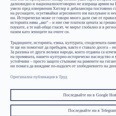
далновидно и националноотговорно не изпраща армия на 
умело пред изнервения Хитлер и дебалансира постоянно ст
на руснаците, осуетявайки агресивното им нахлуване и н
ни. Исторически може се говори много дали сме от правилн
историята няма „ако“ – и ние сме платили цената за грешки
поуките, а те най-общо гласят, че мирът глобално и в регио
пазим като зениците на очите си.
Традициите, историята, езика, културата, споделената пам
те ще ни помогнат да пребъдем, както е ставало досега – н
За разлика от други велики народи, които отдавна са изчез
на промяната, нашето културно-историческо наследство и 
устойчиви – просто защото стъпваме на раменете на гиган
ни помага да виждаме по-надалеч от злободневието на дне
Оригинална публикация в Труд
Последвайте ни в
Google Но
Последвайте ни в
Telegr