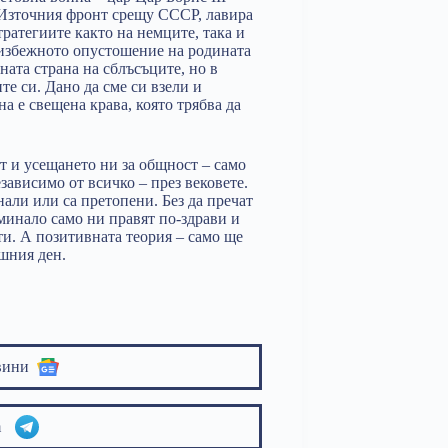
Източния фронт срещу СССР, лавира
ратегиите както на немците, така и
еизбежното опустошение на родината
ата страна на сблъсъците, но в
те си. Дано да сме си взели и
на е свещена крава, която трябва да
ет и усещането ни за общност – само
езависимо от всичко – през вековете.
нали или са претопени. Без да пречат
минало само ни правят по-здрави и
ти. А позитивната теория – само ще
шния ден.
вини
am