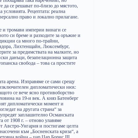
се поощрява така нареченият, но
 да се решават по-близо до мястото,
а условията. Рецептата: реална
версално право и локално прилагане.
е и тромави империи винаги се
ото си бреме и разходите за оръжие и
дикции са много по-трайни,
Андора, Лихтенщайн, Люксембург,
ите за предимствата на малките, но
иски данъци, безапелационна защита
топанска свобода – това са простите
та арена. Изправяме се сами срещу
 изключителен дипломатически нюх:
ващото се вече ясно противоборство
овина на 19-и век. А княз Батенберг
ният дипломатически момент и
гледат на другата страна“ за
едупредят заплашително Османската
 от 1908 г. – отново улавяме
от Австро-Унгария и постигаме целта
насочени към „Босненската криза“, а
товна война – цар Цар Борис III