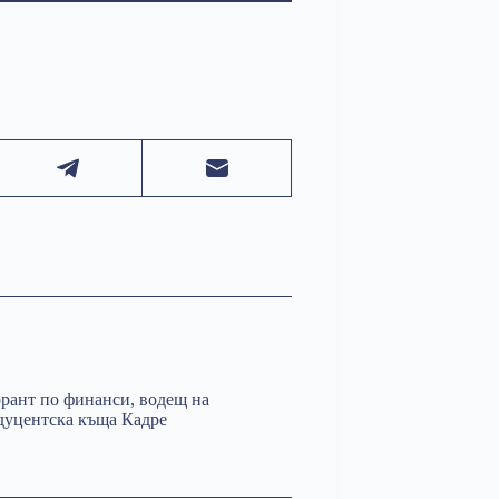
рант по финанси, водещ на
дуцентска къща Кадре