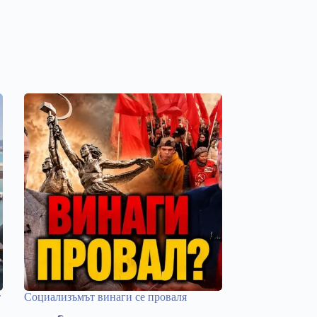
т
Социализъмът винаги се проваля