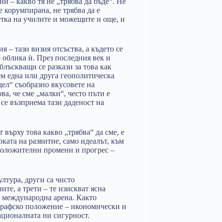
и – какво тя не „трябва да бъде“. Не
 е корумпирана, не трябва да е
метка на училите и можещите и още, и
я – тази визия отсъства, а където се
о облика ѝ. През последния век и
блъскващи се разкази за това как
ем една или друга геополитическа
ел“ съобразно вкусовете на
а, че сме „малки“, често пъти е
се възприема тази даденост на
 върху това какво „трябва“ да сме, е
ката на развитие, само идеалът, към
положителни промени и прогрес –
ултура, други са чисто
те, а трети – те изискват ясна
а международна арена. Както
ографско положение – икономически и
ационалната ни сигурност.