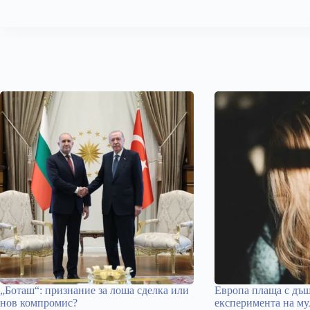
„Боташ“: признание за лоша сделка или
Европа плаща с дъщ
нов компромис?
експеримента на му