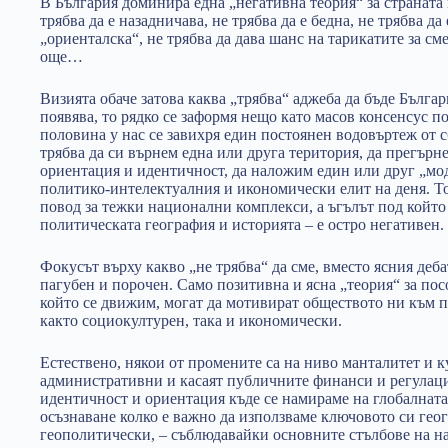
В България доминира една „негативна теория“ за страната н
трябва да е назадничава, не трябва да е бедна, не трябва да
„ориенталска“, не трябва да дава шанс на тарикатите за с
още…
Визията обаче затова каква „трябва“ аджеба да бъде Българи
появява, то рядко се заформя нещо като масов консенсус п
половина у нас се завихря един постоянен водовъртеж от с
трябва да си върнем една или друга територия, да прегърн
ориентация и идентичност, да наложим един или друг „мод
политико-интелектуалния и икономически елит на деня. Тов
повод за тежки национални комплекси, а ъгълът под който 
политическата география и историята – е остро негативен.
Фокусът върху какво „не трябва“ да сме, вместо ясния дебат
пагубен и порочен. Само позитивна и ясна „теория“ за посо
който се движим, могат да мотивират обществото ни към 
както социокултурен, така и икономически.
Естествено, някои от промените са на ниво манталитет и к
административни и касаят публичните финанси и регулации
идентичност и ориентация къде се намираме на глобалнат
осъзнаване колко е важно да използваме ключовото си ге
геополитически, – съблюдавайки основните стълбове на н