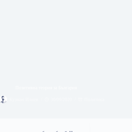
Позитивна теория за България
Кузман Илиев
30/09/2020
Политика