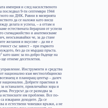
ата империя и след насилственото
а последвал 9-ти септември 1944
стното ни ДНК. Равни в мизерията
енството да се наложи като висш
жду делата и успеха, – а оттам и
ваме естествената йерархия от успели
ото схемаджийство и анатемосваме
ич, неосъзнавайки че, за да стане
ите желания и вкусове – да ни е
алчност със завист – при първото
чуждото, без да си мърдаш пръста.
“ като шанс за по-добро бъдеще на
о ще отнеме десетилетия.
 управление. Инструменти и средства
о от национално към местно/общинско
т всезнаещ и планиращ център – далеч
 не национални. Добрите практики в
 за останалите, привличайки хора и
ема. Ресурсът да се разходва за
са истинските им проблеми. Все по-
 са изкарани доходите. Да се
а и естествени човешки връзки, а не