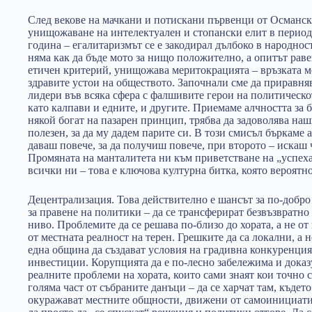
След векове на мачкани и потискани първенци от Османск
унищожаване на интелектуален и стопански елит в период
година – егалитаризмът се е закодирал дълбоко в народно
няма как да бъде мото за нищо положително, а опитът рав
етичен критерий, унищожава меритокрацията – връзката ме
здравите устои на обществото. Започнали сме да приравня
лидери във всяка сфера с фалшивите герои на политическ
като калпави и едните, и другите. Приемаме алчността за б
някой богат на пазарен принцип, трябва да задоволява наш
полезен, за да му дадем парите си. В този смисъл бъркаме 
даваш повече, за да получиш повече, при второто – искаш 
Промяната на манталитета ни към приветстване на „успеха
всички ни – това е ключова културна битка, която вероятн
Децентрализация. Това действително е шансът за по-добро
за правене на политики – да се трансферират безвъзвратн
ниво. Проблемите да се решава по-близо до хората, а не о
от местната реалност на терен. Грешките да са локални, а
една община да създават условия на градивна конкуренция
инвестиции. Корупцията да е по-лесно забележима и доказу
реалните проблеми на хората, които сами знаят кои точно 
голяма част от събраните данъци – да се харчат там, където
окуражават местните общности, движени от самоинициатив