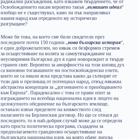
радикални разсъждения, като изкажем твърдението, че от
Освобождението насам вероятно такъв „
възвишен идеал
“
изобщо не е съществувал, камо ли пък направлявал
нашия народ към отреденото му историческо
разгръщане?
Може би това, на което сме били свидетели през
последните почти 150 години „
нова българска история
“,
е един доброжелателен, но някак си безформен стремеж
за осъществяване на волята за самоутвърждаване на
неусмиримия български дух в един новоразкрит и твърде
странен свят. Вероятно за аморфността на този кипящ дух
са виновни тогавашните ни постосвобожденски елити,
които не са имали ясна представа какво да сътворят от
този див и преливащ от потенциал народ, отвъд някаква
абстрактна концепция за „догонването и приобщаването
към Европа“. Парадоксално с това се прави опит за
изграждането на всеобща национална идея в лицето на
целокупното обединение на българското землище,
останало извън пределите на княжеството след
налагането на Берлинския договор. Но що се отнася до
последното, то в най-добрия случай може да се определи
като проста политическа програма, създадена за
предполагаемото грандиозно осъществяване на
българската национална идея, на която обаче липсва