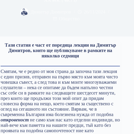
Димитър Димитров
26/11/2024
Общество
Тази статия е част от поредица лекции на Димитър
Димитров, които ще публикуваме в рамките на
няколко седмици
Смятам, че е редно от моя страна да започна тази лекция
с един призив, отправен на първо място към моята чисто
човешка съвест, а след това и към моите многоуважаеми
слушатели – нека се опитаме да бъдем напълно честни
със себе си в рамките на следващите шестдесет минути,
през които ще продължи този мой опит да придам
словесна форма на нещо, което смятам за съществено с
оглед на сегашното ни състояние. Вярвам, че в
съвременна България има болезнена нужда от подобна
откровеност
не само към нас като отделни индивиди, но
най-вече към паметта на нашите предци, тъй като без
проявата на подобна самопочтеност ние като