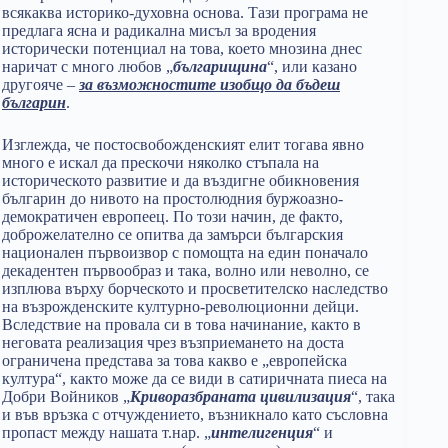
всякаква историко-духовна основа. Тази програма не
предлага ясна и радикална мисъл за вродения
исторически потенциал на това, което мнозина днес
наричат с много любов „
българищина
“, или казано
другояче –
за възможностите изобщо да бъдеш
българин
.
Изглежда, че постосвобожденският елит тогава явно
много е искал да прескочи няколко стъпала на
историческото развитие и да въздигне обикновения
българин до нивото на простолюдния буржоазно-
демократичен европеец. По този начин, де факто,
доброжелателно се опитва да замърси българския
национален първоизвор с помощта на един поначало
декадентен първообраз и така, волно или неволно, се
изплюва върху борческото и просветителско наследство
на възрожденските културно-революционни дейци.
Вследствие на провала си в това начинание, както в
неговата реализация чрез възприемането на доста
ограничена представа за това какво е „европейска
култура“, както може да се види в сатиричната пиеса на
Добри Войников „
Криворазбраната цивилизация
“, така
и във връзка с отчуждението, възникнало като съсловна
пропаст между нашата т.нар. „
интелигенция
“ и