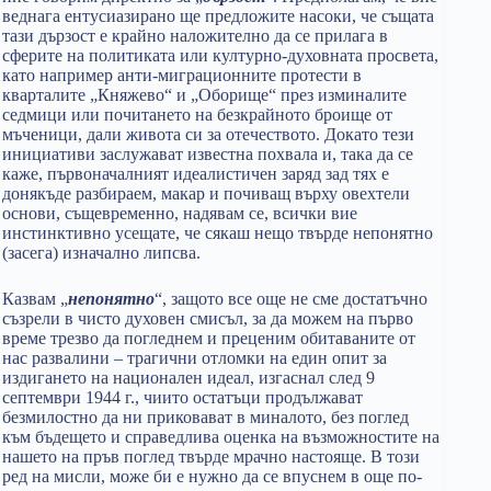
веднага ентусиазирано ще предложите насоки, че същата
тази дързост е крайно наложително да се прилага в
сферите на политиката или културно-духовната просвета,
като например анти-миграционните протести в
кварталите „Княжево“ и „Оборище“ през изминалите
седмици или почитането на безкрайното броище от
мъченици, дали живота си за отечеството. Докато тези
инициативи заслужават известна похвала и, така да се
каже, първоначалният идеалистичен заряд зад тях е
донякъде разбираем, макар и почиващ върху овехтели
основи, същевременно, надявам се, всички вие
инстинктивно усещате, че сякаш нещо твърде непонятно
(засега) изначално липсва.
Казвам „
непонятно
“, защото все още не сме достатъчно
съзрели в чисто духовен смисъл, за да можем на първо
време трезво да погледнем и преценим обитаваните от
нас развалини – трагични отломки на един опит за
издигането на национален идеал, изгаснал след 9
септември 1944 г., чиито остатъци продължават
безмилостно да ни приковават в миналото, без поглед
към бъдещето и справедлива оценка на възможностите на
нашето на пръв поглед твърде мрачно настояще. В този
ред на мисли, може би е нужно да се впуснем в още по-