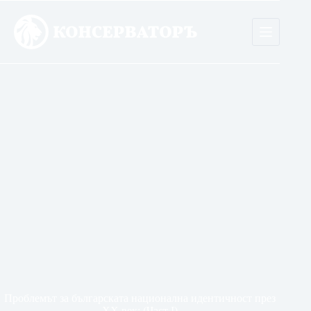
Skip
to
content
Проблемът за българската национална идентичност през
XX век: (Част I)