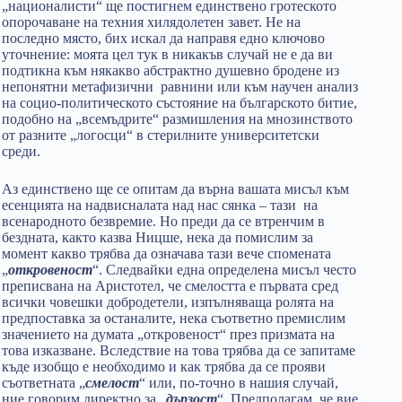
„националисти“ ще постигнем единствено гротеското
опорочаване на техния хилядолетен завет. Не на
последно място, бих искал да направя едно ключово
уточнение: моята цел тук в никакъв случай не е да ви
подтикна към някакво абстрактно душевно бродене из
непонятни метафизични равнини или към научен анализ
на социо-политическото състояние на българското битие,
подобно на „всемъдрите“ размишления на мнозинството
от разните „логосци“ в стерилните университетски
среди.
Аз единствено ще се опитам да върна вашата мисъл към
есенцията на надвисналата над нас сянка – тази на
всенародното безвремие. Но преди да се втренчим в
бездната, както казва Ницше, нека да помислим за
момент какво трябва да означава тази вече спомената
„
откровеност
“. Следвайки една определена мисъл често
преписвана на Аристотел, че смелостта е първата сред
всички човешки добродетели, изпълняваща ролята на
предпоставка за останалите, нека съответно премислим
значението на думата „откровеност“ през призмата на
това изказване. Вследствие на това трябва да се запитаме
къде изобщо е необходимо и как трябва да се прояви
съответната „
смелост
“ или, по-точно в нашия случай,
ние говорим директно за „
дързост
“. Предполагам, че вие