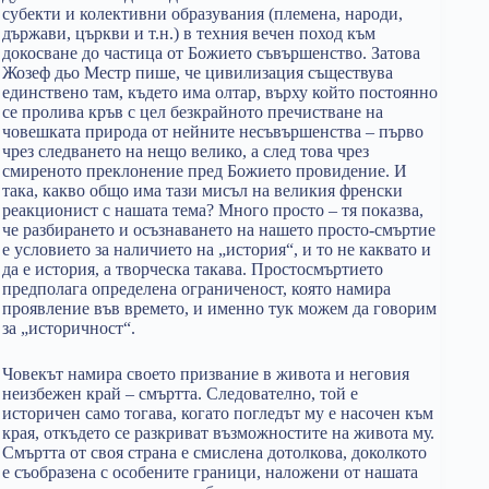
субекти и колективни образувания (племена, народи,
държави, църкви и т.н.) в техния вечен поход към
докосване до частица от Божието съвършенство. Затова
Жозеф дьо Мeстр пише, че цивилизация съществува
единствено там, където има олтар, върху който постоянно
се пролива кръв с цел безкрайното пречистване на
човешката природа от нейните несъвършенства – първо
чрез следването на нещо велико, а след това чрез
смиреното преклонение пред Божието провидение. И
така, какво общо има тази мисъл на великия френски
реакционист с нашата тема? Много просто – тя показва,
че разбирането и осъзнаването на нашето просто-смъртие
е условието за наличието на „история“, и то не каквато и
да е история, а творческа такава. Простосмъртието
предполага определена ограниченост, която намира
проявление във времето, и именно тук можем да говорим
за „историчност“.
Човекът намира своето призвание в живота и неговия
неизбежен край – смъртта. Следователно, той е
историчен само тогава, когато погледът му е насочен към
края, откъдето се разкриват възможностите на живота му.
Смъртта от своя страна е смислена дотолкова, доколкото
е съобразена с особените граници, наложени от нашата