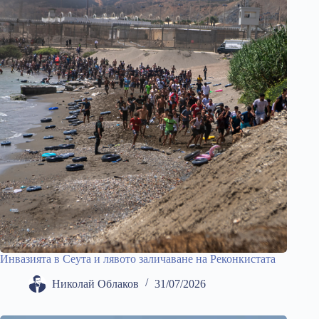
Инвазията в Сеута и лявото заличаване на Реконкистата
Николай Облаков
31/07/2026