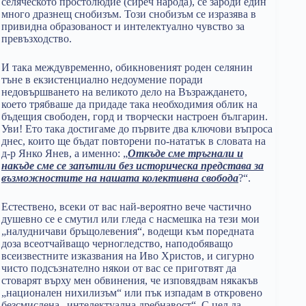
селяческото простолюдие (сиреч народа), се зароди един
много дразнещ снобизъм. Този снобизъм се изразява в
привидна образованост и интелектуално чувство за
превъзходство.
И така междувременно, обикновеният роден селянин
тъне в екзистенциално недоумение поради
недовършването на великото дело на Възраждането,
което трябваше да придаде така необходимия облик на
бъдещия свободен, горд и творчески настроен българин.
Уви! Ето така достигаме до първите два ключови въпроса
днес, които ще бъдат повторени по-нататък в словата на
д-р Янко Янев, а именно: „
Откъде сме тръгнали и
накъде сме се запътили без историческа представа за
възможностите на нашата колективна свобода
?“.
Естествено, всеки от вас най-вероятно вече частично
душевно се е смутил или гледа с насмешка на тези мои
„налудничави бръщолевения“, водещи към поредната
доза всеотчайващо черногледство, наподобяващо
всеизвестните изказвания на Иво Христов, и сигурно
чисто подсъзнателно някои от вас се приготвят да
стоварят върху мен обвинения, че изповядвам някакъв
„национален нихилизъм“ или пък изпадам в откровено
безсмислена „интелектуална дребнавост“. С цел да