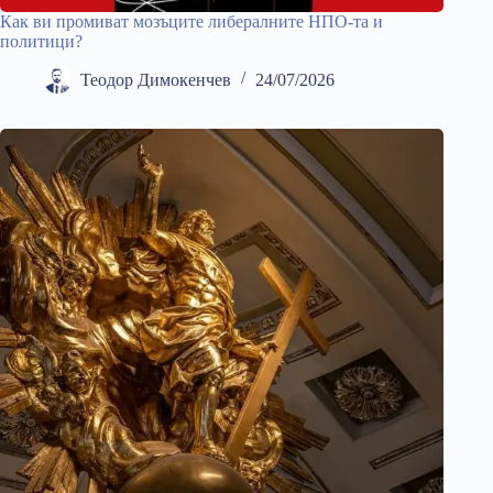
Как ви промиват мозъците либералните НПО-та и
политици?
Теодор Димокенчев
24/07/2026