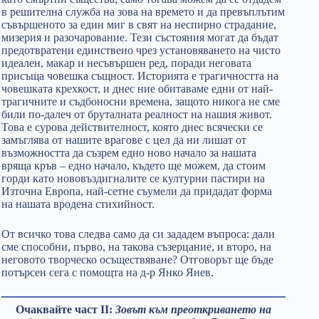
в решителна служба на зова на времето и да превъплътим
съвършеното за един миг в свят на неспирно страдание,
мизерия и разочарование. Тези състояния могат да бъдат
предотвратени единствено чрез установяването на чисто
идеален, макар и несъвършен ред, поради неговата
присъща човешка същност. Историята е трагичността на
човешката крехкост, и днес ние обитаваме едни от най-
трагичните и съдбоносни времена, защото никога не сме
били по-далеч от бруталната реалност на нашия живот.
Това е сурова действителност, която днес всячески се
замъглява от нашите врагове с цел да ни лишат от
възможността да съзрем едно ново начало за нашата
вряща кръв – едно начало, където ще можем, да стоим
горди като нововъздигналите се културни пастири на
Източна Европа, най-сетне съумели да придадат форма
на нашата вродена стихийност.
От всичко това следва само да си зададем въпроса: дали
сме способни, първо, на такова съзерцание, и второ, на
неговото творческо осъществяване? Отговорът ще бъде
потърсен сега с помощта на д-р Янко Янев.
Очаквайте част II:
Зовът към преоткриването на