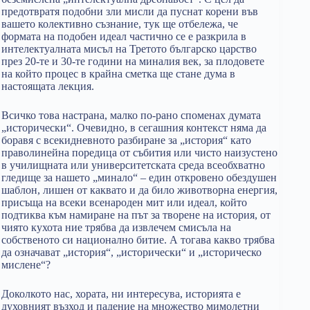
предотвратя подобни зли мисли да пуснат корени във
вашето колективно съзнание, тук ще отбележа, че
формата на подобен идеал частично се е разкрила в
интелектуалната мисъл на Третото българско царство
през 20-те и 30-те години на миналия век, за плодовете
на който процес в крайна сметка ще стане дума в
настоящата лекция.
Всичко това настрана, малко по-рано споменах думата
„исторически“. Очевидно, в сегашния контекст няма да
боравя с всекидневното разбиране за „история“ като
праволинейна поредица от събития или чисто наизустено
в училищната или университетската среда всеобхватно
гледище за нашето „минало“ – един откровено обездушен
шаблон, лишен от каквато и да било животворна енергия,
присъща на всеки всенароден мит или идеал, който
подтиква към намиране на път за творене на история, от
чиято кухота ние трябва да извлечем смисъла на
собственото си национално битие. А тогава какво трябва
да означават „история“, „исторически“ и „историческо
мислене“?
Доколкото нас, хората, ни интересува, историята е
духовният възход и падение на множество мимолетни