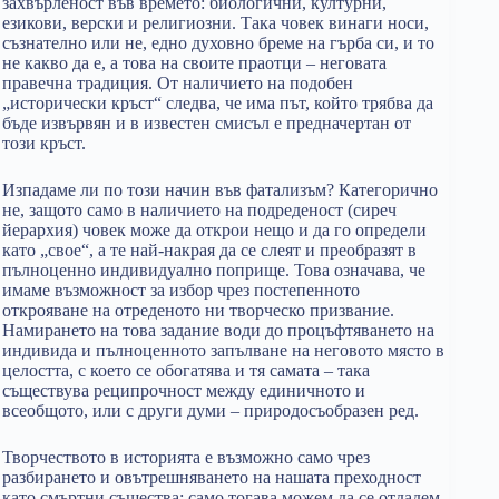
захвърленост във времето: биологични, културни,
езикови, верски и религиозни. Така човек винаги носи,
съзнателно или не, едно духовно бреме на гърба си, и то
не какво да е, а това на своите праотци – неговата
правечна традиция. От наличието на подобен
„исторически кръст“ следва, че има път, който трябва да
бъде извървян и в известен смисъл е предначертан от
този кръст.
Изпадаме ли по този начин във фатализъм? Категорично
не, защото само в наличието на подреденост (сиреч
йерархия) човек може да открои нещо и да го определи
като „свое“, а те най-накрая да се слеят и преобразят в
пълноценно индивидуално поприще. Това означава, че
имаме възможност за избор чрез постепенното
открояване на отреденото ни творческо призвание.
Намирането на това задание води до процъфтяването на
индивида и пълноценното запълване на неговото място в
целостта, с което се обогатява и тя самата – така
съществува реципрочност между единичното и
всеобщото, или с други думи – природосъобразен ред.
Творчеството в историята е възможно само чрез
разбирането и овътрешняването на нашата преходност
като смъртни същества; само тогава можем да се отдадем