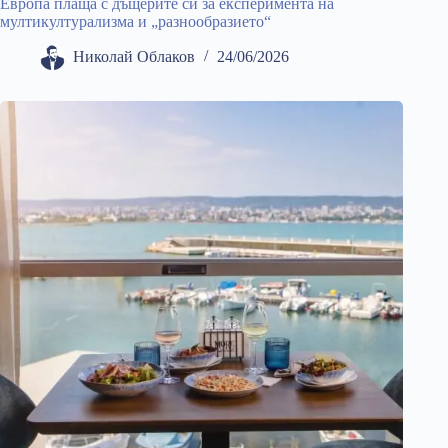
Европа плаща с дъщерите си за експеримента на
мултикултурализма и „разнообразието“
Николай Облаков
24/06/2026