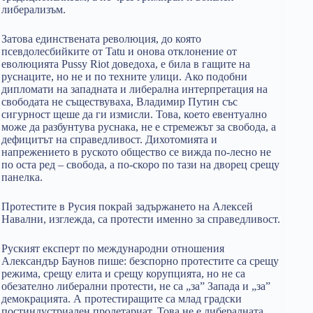
либерализъм.
Затова единствената революция, до която
псевдолесбийките от Tatu и онова отклонение от
еволюцията Pussy Riot доведоха, е била в гащите на
руснаците, но не и по техните улици. Ако подобни
дипломати на западната и либерална интерпретация на
свободата не съществуваха, Владимир Путин със
сигурност щеше да ги измисли. Това, което евентуално
може да разбунтува руснака, не е стремежът за свобода, а
дефицитът на справедливост. Дихотомията и
напрежението в руското общество се вижда по-лесно не
по оста ред – свобода, а по-скоро по тази на дворец срещу
панелка.
Протестите в Русия покрай задържането на Алексей
Навални, изглежда, са протести именно за справедливост.
Руският експерт по международни отношения
Александър Баунов пише: безспорно протестите са срещу
режима, срещу елита и срещу корупцията, но не са
обезателно либерални протести, не са „за” Запада и „за”
демокрацията. А протестиращите са млад градски
постиндустриален пролетариат. Това не е либералната