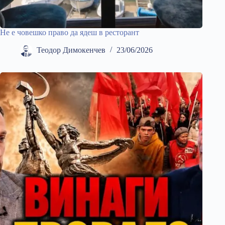
Не е човешко право да ядеш в ресторант
Теодор Димокенчев
23/06/2026