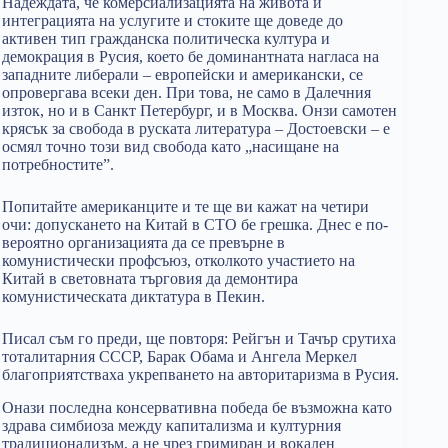
Надеждата, че комерсиализацията на живота и
интеграцията на услугите и стоките ще доведе до
активен тип гражданска политическа култура и
демокрация в Русия, което бе доминантната нагласа на
западните либерали – европейски и американски, се
опровергава всеки ден. При това, не само в Далечния
изток, но и в Санкт Петербург, и в Москва. Онзи самотен
крясък за свобода в руската литература – Достоевски – е
осмял точно този вид свобода като „насищане на
потребностите”.
Попитайте американците и те ще ви кажат на четири
очи: допускането на Китай в СТО бе грешка. Днес е по-
вероятно организацията да се превърне в
комунистически профсъюз, отколкото участието на
Китай в световната търговия да демонтира
комунистическата диктатура в Пекин.
Писал съм го преди, ще повторя: Рейгън и Тачър срутиха
тоталитарния СССР, Барак Обама и Ангела Меркел
благоприятстваха укрепването на авторитаризма в Русия.
Онази последна консервативна победа бе възможна като
здрава симбиоза между капитализма и културния
традиционализъм, а не чрез гримиран и вокален