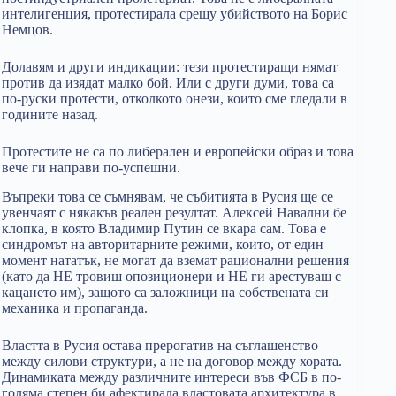
интелигенция, протестирала срещу убийството на Борис
Немцов.
Долавям и други индикации: тези протестиращи нямат
против да изядат малко бой. Или с други думи, това са
по-руски протести, отколкото онези, които сме гледали в
годините назад.
Протестите не са по либерален и европейски образ и това
вече ги направи по-успешни.
Въпреки това се съмнявам, че събитията в Русия ще се
увенчаят с някакъв реален резултат. Алексей Навални бе
клопка, в която Владимир Путин се вкара сам. Това е
синдромът на авторитарните режими, които, от един
момент нататък, не могат да вземат рационални решения
(като да НЕ тровиш опозиционери и НЕ ги арестуваш с
кацането им), защото са заложници на собствената си
механика и пропаганда.
Властта в Русия остава прерогатив на съглашенство
между силови структури, а не на договор между хората.
Динамиката между различните интереси във ФСБ в по-
голяма степен би афектирала властовата архитектура в