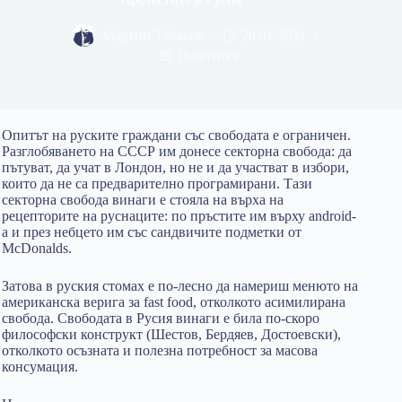
Мартин Табаков
28/01/2021
Политика
Опитът на руските граждани със свободата е ограничен.
Разглобяването на СССР им донесе секторна свобода: да
пътуват, да учат в Лондон, но не и да участват в избори,
които да не са предварително програмирани. Тази
секторна свобода винаги е стояла на върха на
рецепторите на руснаците: по пръстите им върху android-
a и през небцето им със сандвичите подметки от
McDonalds.
Затова в руския стомах е по-лесно да намериш менюто на
американска верига за fast food, отколкото асимилирана
свобода. Свободата в Русия винаги е била по-скоро
философски конструкт (Шестов, Бердяев, Достоевски),
отколкото осъзната и полезна потребност за масова
консумация.